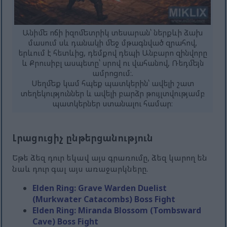
Անիմե ոճի իզոմետրիկ տեսարան՝ ներքևի ձախ
մասում սև դանակի մեջ մթագնված զրահով,
երևում է հետևից, դեմքով դեպի Անբարո զինվորը
և Քրուսիբլ ասպետը՝ սրով ու վահանով, Ռեդմեյն
ամրոցում։.
Սեղմեք կամ հպեք պատկերին՝ ավելի շատ
տեղեկություններ և ավելի բարձր թույլտվությամբ
պատկերներ ստանալու համար։
Լրացուցիչ ընթերցանություն
Եթե ​​ձեզ դուր եկավ այս գրառումը, ձեզ կարող են
նաև դուր գալ այս առաջարկները.
Elden Ring: Grave Warden Duelist
(Murkwater Catacombs) Boss Fight
Elden Ring: Miranda Blossom (Tombsward
Cave) Boss Fight