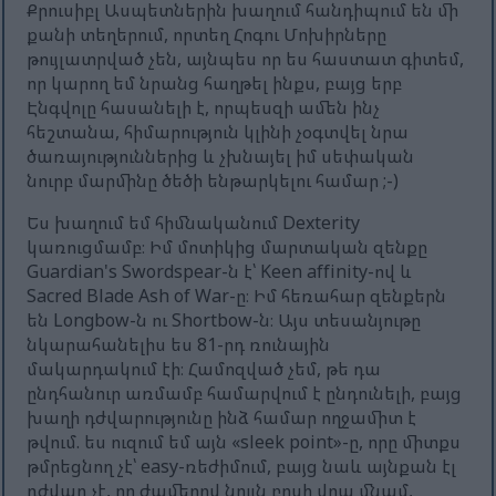
Քրուսիբլ Ասպետներին խաղում հանդիպում են մի
քանի տեղերում, որտեղ Հոգու Մոխիրները
թույլատրված չեն, այնպես որ ես հաստատ գիտեմ,
որ կարող եմ նրանց հաղթել ինքս, բայց երբ
Էնգվոլը հասանելի է, որպեսզի ամեն ինչ
հեշտանա, հիմարություն կլինի չօգտվել նրա
ծառայություններից և չխնայել իմ սեփական
նուրբ մարմինը ծեծի ենթարկելու համար ;-)
Ես խաղում եմ հիմնականում Dexterity
կառուցմամբ։ Իմ մոտիկից մարտական զենքը
Guardian's Swordspear-ն է՝ Keen affinity-ով և
Sacred Blade Ash of War-ը։ Իմ հեռահար զենքերն
են Longbow-ն ու Shortbow-ն։ Այս տեսանյութը
նկարահանելիս ես 81-րդ ռունային
մակարդակում էի։ Համոզված չեմ, թե դա
ընդհանուր առմամբ համարվում է ընդունելի, բայց
խաղի դժվարությունը ինձ համար ողջամիտ է
թվում. ես ուզում եմ այն «sleek point»-ը, որը միտքս
թմրեցնող չէ՝ easy-ռեժիմում, բայց նաև այնքան էլ
դժվար չէ, որ ժամերով նույն բոսի վրա մնամ,