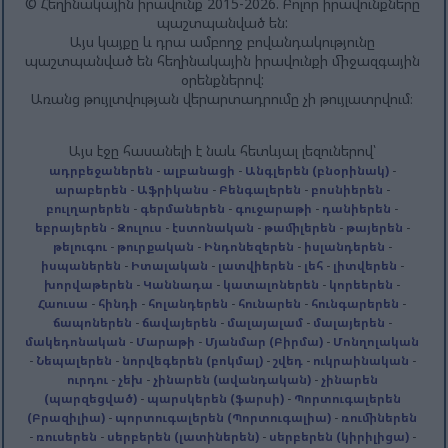
© Հեղինակային իրավունք 2015-2026. Բոլոր իրավունքները
պաշտպանված են:
Այս կայքը և դրա ամբողջ բովանդակությունը
պաշտպանված են հեղինակային իրավունքի միջազգային
օրենքներով:
Առանց թույլտվության վերարտադրումը չի թույլատրվում։
Այս էջը հասանելի է նաև հետևյալ լեզուներով՝
ադրբեջաներեն
-
ալբանացի
-
Անգլերեն (բնօրինակ)
-
արաբերեն
-
Աֆրիկանս
-
Բենգալերեն
-
բոսնիերեն
-
բուլղարերեն
-
գերմաներեն
-
գուջարաթի
-
դանիերեն
-
եբրայերեն
-
Զուլուս
-
էստոնական
-
թամիլերեն
-
թայերեն
-
թելուգու
-
թուրքական
-
Ինդոնեզերեն
-
իսլանդերեն
-
իսպաներեն
-
Իտալական
-
լատվիերեն
-
լեհ
-
լիտվերեն
-
խորվաթերեն
-
Կաննադա
-
կատալոներեն
-
կորեերեն
-
Հաուսա
-
հինդի
-
հոլանդերեն
-
հունարեն
-
հունգարերեն
-
ճապոներեն
-
ճավայերեն
-
մալայալամ
-
մալայերեն
-
մակեդոնական
-
Մարաթի
-
Մյանմար (Բիրմա)
-
Մոնղոլական
-
Նեպալերեն
-
նորվեգերեն (բոկմալ)
-
շվեդ
-
ուկրաինական
-
ուրդու
-
չեխ
-
չինարեն (ավանդական)
-
չինարեն
(պարզեցված)
-
պարսկերեն (ֆարսի)
-
Պորտուգալերեն
(Բրազիլիա)
-
պորտուգալերեն (Պորտուգալիա)
-
ռումիներեն
-
ռուսերեն
-
սերբերեն (լատիներեն)
-
սերբերեն (կիրիլիցա)
-