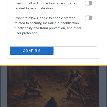
I want to allow Google to enable storage
related to personalization.
I want to allow Google to enable storage
Իզոմետրիկ անիմե ոճի տեսարան, որտեղ Սև
related to security, including authentication
դանակի զրահով Tarnished-ը դեմ առ դեմ է մի
functionality and fraud prevention, and other
փոքր ավելի բարձրահասակ, Անբարո զինվորի և
user protection.
Քրուսիբլ ասպետի հետ՝ սրով ու վահանով, Ռեդմեյն
ամրոցի բակում։.
Սեղմեք կամ հպեք պատկերին՝ ավելի շատ
տեղեկություններ և ավելի բարձր թույլտվությամբ
CONFIRM
պատկերներ ստանալու համար։