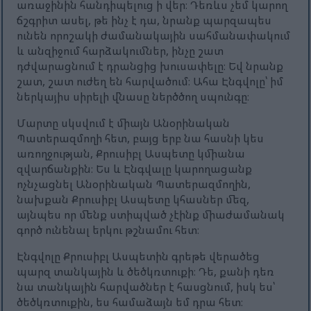
առաջինին հանդիպելուց ի վեր։ Դեռևս չեմ կարող
ճշգրիտ ասել, թե ինչ է դա, նրանք պարզապես
ունեն որոշակի ժամանակային սահմանափակում
և անզիջում հարձակումներ, ինչը շատ
դժվարացնում է դրանցից խուսափելը։ Եվ նրանք
շատ, շատ ուժեղ են հարվածում։ Ահա Էնգվոլը՝ իմ
ներկայիս սիրելի վնասը ներծծող սպունգը։
Մարտը սկսվում է միայն Անօրինական
Պատերազմողի հետ, բայց երբ նա հասնի կես
առողջության, Քրուսիբլ Ասպետը կմիանա
զվարճանքին։ Ես և Էնգվալը կարողացանք
ոչնչացնել Անօրինական Պատերազմողին,
նախքան Քրուսիբլ Ասպետը կհասներ մեզ,
այնպես որ մենք ստիպված չէինք միաժամանակ
գործ ունենալ երկու թշնամու հետ։
Էնգվոլը Քրուսիբլ Ասպետին գրեթե վերածեց
պարզ տանկային և ծեծկռտուքի։ Դե, քանի դեռ
նա տանկային հարվածներ է հասցնում, իսկ ես՝
ծեծկռտուքին, ես համաձայն եմ դրա հետ։