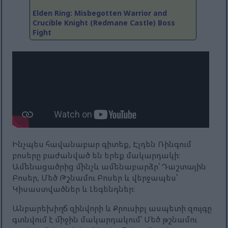
Elden Ring: Misbegotten Warrior and
Crucible Knight (Redmane Castle) Boss
Fight
Ինչպես հավանաբար գիտեք, Էլդեն Ռինգում
բոսերը բաժանված են երեք մակարդակի։
Ամենացածրից մինչև ամենաբարձր՝ Դաշտային
Բոսեր, Մեծ Թշնամու Բոսեր և վերջապես՝
Կիսաստվածներ և Լեգենդներ։
Անբարեխիղճ զինվորի և Քրուսիբլ ասպետի զույգը
գտնվում է միջին մակարդակում՝ Մեծ թշնամու