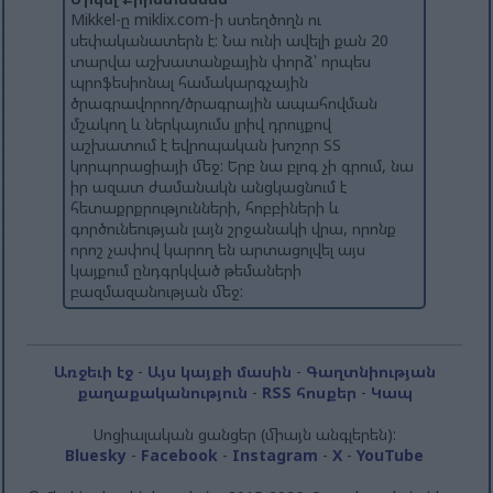
Mikkel-ը miklix.com-ի ստեղծողն ու
սեփականատերն է: Նա ունի ավելի քան 20
տարվա աշխատանքային փորձ՝ որպես
պրոֆեսիոնալ համակարգչային
ծրագրավորող/ծրագրային ապահովման
մշակող և ներկայումս լրիվ դրույքով
աշխատում է եվրոպական խոշոր ՏՏ
կորպորացիայի մեջ: Երբ նա բլոգ չի գրում, նա
իր ազատ ժամանակն անցկացնում է
հետաքրքրությունների, հոբբիների և
գործունեության լայն շրջանակի վրա, որոնք
որոշ չափով կարող են արտացոլվել այս
կայքում ընդգրկված թեմաների
բազմազանության մեջ:
Առջեւի էջ
-
Այս կայքի մասին
-
Գաղտնիության
քաղաքականություն
-
RSS հոսքեր
-
Կապ
Սոցիալական ցանցեր (միայն անգլերեն):
Bluesky
-
Facebook
-
Instagram
-
X
-
YouTube