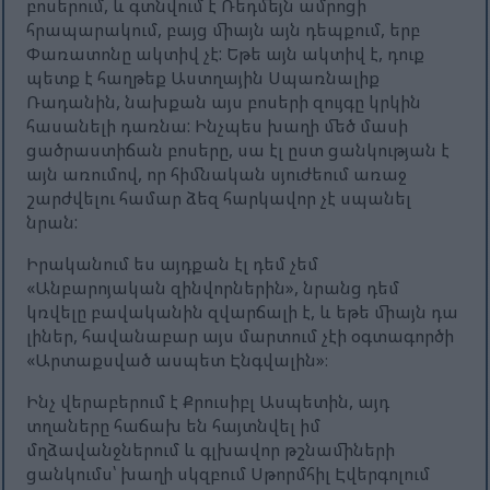
բոսերում, և գտնվում է Ռեդմեյն ամրոցի
հրապարակում, բայց միայն այն դեպքում, երբ
Փառատոնը ակտիվ չէ: Եթե այն ակտիվ է, դուք
պետք է հաղթեք Աստղային Սպառնալիք
Ռադանին, նախքան այս բոսերի զույգը կրկին
հասանելի դառնա: Ինչպես խաղի մեծ մասի
ցածրաստիճան բոսերը, սա էլ ըստ ցանկության է
այն առումով, որ հիմնական սյուժեում առաջ
շարժվելու համար ձեզ հարկավոր չէ սպանել
նրան:
Իրականում ես այդքան էլ դեմ չեմ
«Անբարոյական զինվորներին», նրանց դեմ
կռվելը բավականին զվարճալի է, և եթե միայն դա
լիներ, հավանաբար այս մարտում չէի օգտագործի
«Արտաքսված ասպետ Էնգվալին»։
Ինչ վերաբերում է Քրուսիբլ Ասպետին, այդ
տղաները հաճախ են հայտնվել իմ
մղձավանջներում և գլխավոր թշնամիների
ցանկումս՝ խաղի սկզբում Սթորմհիլ Էվերգոլում