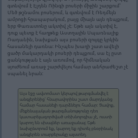
գտնվում է Էլդեն Ռինգի բոսերի միջին շարքում՝
Մեծ թշնամու բոսերում, և գտնվում է Ռեդմեյն
ամրոցի հրապարակում, բայց միայն այն դեպքում,
երբ Փառատոնը ակտիվ չէ: Եթե այն ակտիվ է,
դուք պետք է հաղթեք Աստղային Սպառնալիք
Ռադանին, նախքան այս բոսերի զույգը կրկին
հասանելի դառնա: Ինչպես խաղի շատ ավելի
ցածր մակարդակի բոսերի դեպքում, սա էլ ըստ
ցանկության է այն առումով, որ հիմնական
սյուժեում առաջ շարժվելու համար անհրաժեշտ չէ
սպանել նրան:
Այս էջը ավտոմատ կերպով թարգմանվել է
անգլերենից՝ հնարավորինս շատ մարդկանց
համար հասանելի դարձնելու համար: Ցավոք,
մեքենայական թարգմանությունը դեռ
կատարելագործված տեխնոլոգիա չէ, ուստի
կարող են սխալներ առաջանալ: Եթե ​​
նախընտրում եք, կարող եք դիտել բնօրինակ
անգլերեն տարբերակը այստեղ.