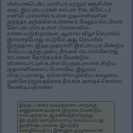
மிஸ்பாகடென்ட் வாரியர் மற்றும் க்ரூசிபிள்
நைட் இரட்டையர்கள் எல்டன் ரிங், கிரேட்டர்
எனிமி பாஸ்ஸில் உள்ள முதலாளிகளின்
நடுத்தர அடுக்கில் உள்ளனர், மேலும் ரெட்மேன்
கோட்டையில் உள்ள பிளாசாவில்
காணப்படுகிறார்கள், ஆனால் விழா செயலில்
இல்லாதபோது மட்டுமே. அது செயலில்
இருந்தால், இந்த முதலாளி இரட்டையர் மீண்டும்
கிடைப்பதற்கு முன்பு நீங்கள் ஸ்டார்ஸ்கோர்ஜ்
ராடானை தோற்கடிக்க வேண்டும்.
விளையாட்டில் உள்ள பெரும்பாலான சிறிய
முதலாளிகளைப் போலவே, இதுவும்
விருப்பமானது, ஏனெனில் முக்கிய கதையை
முன்னேற்றுவதற்காக நீங்கள் அதைக் கொல்ல
வேண்டியதில்லை.
இந்தப் பக்கம் முடிந்தவரை பலருக்கு
அணுகக்கூடியதாக இருக்க வேண்டும்
என்பதற்காக ஆங்கிலத்திலிருந்து
இயந்திர மொழிபெயர்ப்பு செய்யப்பட்டது.
துரதிர்ஷ்டவசமாக, இயந்திர
மொழிபெயர்ப்பு இன்னும் முழுமையான