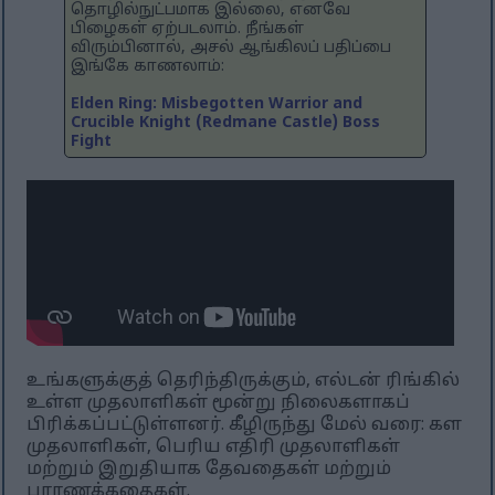
தொழில்நுட்பமாக இல்லை, எனவே
பிழைகள் ஏற்படலாம். நீங்கள்
விரும்பினால், அசல் ஆங்கிலப் பதிப்பை
இங்கே காணலாம்:
Elden Ring: Misbegotten Warrior and
Crucible Knight (Redmane Castle) Boss
Fight
உங்களுக்குத் தெரிந்திருக்கும், எல்டன் ரிங்கில்
உள்ள முதலாளிகள் மூன்று நிலைகளாகப்
பிரிக்கப்பட்டுள்ளனர். கீழிருந்து மேல் வரை: கள
முதலாளிகள், பெரிய எதிரி முதலாளிகள்
மற்றும் இறுதியாக தேவதைகள் மற்றும்
புராணக்கதைகள்.