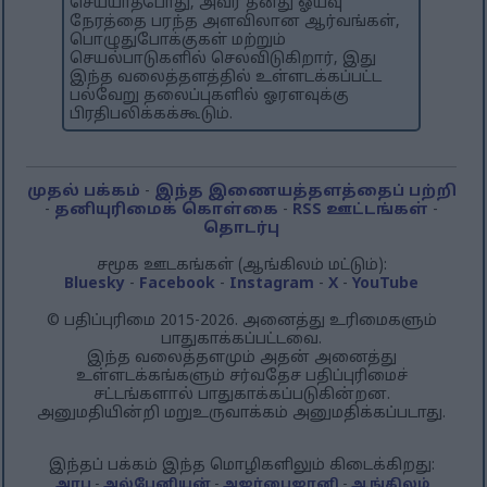
செய்யாதபோது, ​​அவர் தனது ஓய்வு
நேரத்தை பரந்த அளவிலான ஆர்வங்கள்,
பொழுதுபோக்குகள் மற்றும்
செயல்பாடுகளில் செலவிடுகிறார், இது
இந்த வலைத்தளத்தில் உள்ளடக்கப்பட்ட
பல்வேறு தலைப்புகளில் ஓரளவுக்கு
பிரதிபலிக்கக்கூடும்.
முதல் பக்கம்
-
இந்த இணையத்தளத்தைப் பற்றி
-
தனியுரிமைக் கொள்கை
-
RSS ஊட்டங்கள்
-
தொடர்பு
சமூக ஊடகங்கள் (ஆங்கிலம் மட்டும்):
Bluesky
-
Facebook
-
Instagram
-
X
-
YouTube
© பதிப்புரிமை 2015-2026. அனைத்து உரிமைகளும்
பாதுகாக்கப்பட்டவை.
இந்த வலைத்தளமும் அதன் அனைத்து
உள்ளடக்கங்களும் சர்வதேச பதிப்புரிமைச்
சட்டங்களால் பாதுகாக்கப்படுகின்றன.
அனுமதியின்றி மறுஉருவாக்கம் அனுமதிக்கப்படாது.
இந்தப் பக்கம் இந்த மொழிகளிலும் கிடைக்கிறது:
அரபு
-
அல்பேனியன்
-
அஜர்பைஜானி
-
ஆங்கிலம்