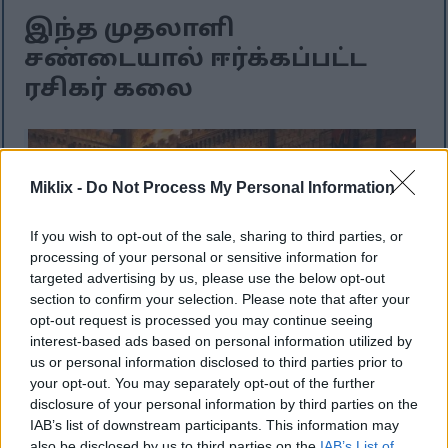
இந்த முதலாளி
சண்டையால் ஈர்க்கப்பட்ட
ரசிகர் கலை
Miklix -
Do Not Process My Personal Information
If you wish to opt-out of the sale, sharing to third parties, or
processing of your personal or sensitive information for
targeted advertising by us, please use the below opt-out
section to confirm your selection. Please note that after your
opt-out request is processed you may continue seeing
interest-based ads based on personal information utilized by
us or personal information disclosed to third parties prior to
your opt-out. You may separately opt-out of the further
ரெட்மேன் கோட்டையின் எரியும் முற்றத்தில்,
disclosure of your personal information by third parties on the
வாள் மற்றும் கேடயத்துடன் தவறான
IAB’s list of downstream participants. This information may
போர்வீரனையும், ஒரு க்ரூசிபிள் நைட்டையும்
also be disclosed by us to third parties on the
IAB’s List of