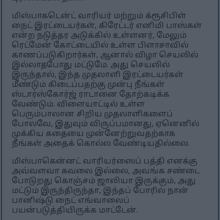
மிஸ்பாகடென்ட் வாரியர் மற்றும் க்ரூசிபிள்
நைட் இரட்டையர்கள், கிரேட்டர் எனிமி பாஸ்கள்
என்ற நடுத்தர அடுக்கில் உள்ளனர், மேலும்
ரெட்மேன் கோட்டையில் உள்ள பிளாசாவில்
காணப்படுகிறார்கள், ஆனால் விழா செயலில்
இல்லாதபோது மட்டுமே. அது செயலில்
இருந்தால், இந்த முதலாளி இரட்டையர்கள்
மீண்டும் கிடைப்பதற்கு முன்பு நீங்கள்
ஸ்டார்ஸ்கோர்ஜ் ராடானை தோற்கடிக்க
வேண்டும். விளையாட்டில் உள்ள
பெரும்பாலான சிறிய முதலாளிகளைப்
போலவே, இதுவும் விருப்பமானது, ஏனெனில்
முக்கிய கதையை முன்னேற்றுவதற்காக
நீங்கள் அதைக் கொல்ல வேண்டியதில்லை.
மிஸ்பாகென்னட் வாரியர்ஸைப் பத்தி எனக்கு
அவ்வளவா கவலை இல்லை, அவங்க சண்டை
போடுறது கொஞ்சம் ஜாலியா இருக்கும், அது
மட்டும் இருந்திருந்தா, இந்தப் போரில் நான்
பானிஷ்டு நைட் எங்வாலைப்
பயன்படுத்தியிருக்க மாட்டேன்.