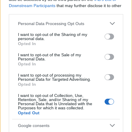
எதிர்கொள்ளும் டார்னிஷ்டு இன் பிளாக் கத்தி
Downstream Participants
that may further disclose it to other
கவசத்தின் அனிம் பாணி விளக்கம்.
third parties.
மேலும் தகவல்களுக்கும் உயர்
தெளிவுத்திறனுக்கும் படத்தைக் கிளிக்
Please note that this website/app uses one or more Google
Personal Data Processing Opt Outs
செய்யவும் அல்லது தட்டவும்.
services and may gather and store information including but
not limited to your visit or usage behaviour. You may click to
I want to opt-out of the Sharing of my
personal data.
grant or deny consent to Google and its third-party tags to
Opted In
use your data for below specified purposes in below Google
consent section.
I want to opt-out of the Sale of my
Personal Data.
Opted In
I want to opt-out of processing my
Personal Data for Targeted Advertising.
Opted In
I want to opt-out of Collection, Use,
Retention, Sale, and/or Sharing of my
Personal Data that Is Unrelated with the
Purposes for which it was collected.
Opted Out
ரெட்மேன் கோட்டையின் இடிந்த முற்றத்தில்,
வாள் மற்றும் கேடயத்துடன் தவறான
Google consents
போர்வீரனையும் ஒரு க்ரூசிபிள் நைட்டியையும்