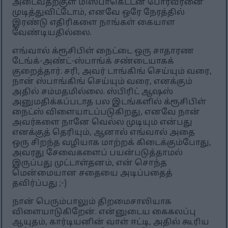
அடைவதற்குள் மிஸ்பாகெட்டன் போர்வீரனை
முடித்துவிட்டோம், எனவே ஒரே நேரத்தில்
இரண்டு எதிரிகளை நாங்கள் கையாள
வேண்டியதில்லை.
எங்வால் க்ரூசிபிள் நைட்டை ஒரு சாதாரண
டேங்க்-அண்ட்-ஸ்பாங்க் சண்டையாகக்
குறைத்தார். சரி, அவர் டாங்கிங் செய்யும் வரை,
நான் ஸ்பாங்கிங் செய்யும் வரை, எனக்கும்
அதில் சம்மதமில்லை. ஸ்பிரிட் ஆஷஸ்
அனுமதிக்கப்படாத பல இடங்களில் க்ரூசிபிள்
நைட்ஸ் விளையாடப்படுகிறது, எனவே நான்
அவர்களை நானே வெல்ல முடியும் என்பது
எனக்குத் தெரியும், ஆனால் எங்வால் அதை
ஒரு சிறந்த வழியாக மாற்றக் கிடைக்கும்போது,
அவரது சேவைகளைப் பயன்படுத்தாமல்
இருப்பது முட்டாள்தனம், என் சொந்த
மென்மையான சதையை அடிப்பதைத்
தவிர்ப்பது ;-)
நான் பெரும்பாலும் திறமைசாலியாக
விளையாடுகிறேன். என்னுடைய கைகலப்பு
ஆயுதம், கார்டியனின் வாள் ஈட்டி, அதில் கூரிய