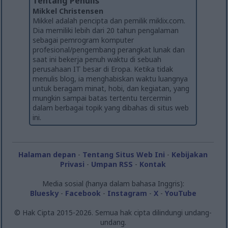
Tentang Penulis
Mikkel Christensen
Mikkel adalah pencipta dan pemilik miklix.com.
Dia memiliki lebih dari 20 tahun pengalaman
sebagai pemrogram komputer
profesional/pengembang perangkat lunak dan
saat ini bekerja penuh waktu di sebuah
perusahaan IT besar di Eropa. Ketika tidak
menulis blog, ia menghabiskan waktu luangnya
untuk beragam minat, hobi, dan kegiatan, yang
mungkin sampai batas tertentu tercermin
dalam berbagai topik yang dibahas di situs web
ini.
Halaman depan
-
Tentang Situs Web Ini
-
Kebijakan
Privasi
-
Umpan RSS
-
Kontak
Media sosial (hanya dalam bahasa Inggris):
Bluesky
-
Facebook
-
Instagram
-
X
-
YouTube
© Hak Cipta 2015-2026. Semua hak cipta dilindungi undang-
undang.