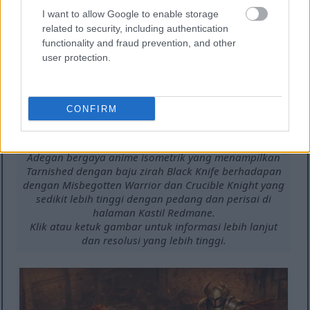
I want to allow Google to enable storage
related to security, including authentication
functionality and fraud prevention, and other
user protection.
CONFIRM
Adegan bergaya anime isometrik yang menampilkan
Tarnished dengan baju zirah Black Knife berhadapan
dengan Misbegotten Warrior dan Crucible Knight yang
sedikit lebih tinggi dengan pedang dan perisai di
halaman Kastil Redmane.
Klik atau ketuk gambar untuk informasi lebih lanjut
dan resolusi yang lebih tinggi.