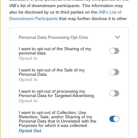
IAB’s list of downstream participants. This information may
also be disclosed by us to third parties on the
IAB’s List of
Downstream Participants
that may further disclose it to other
third parties.
Please note that this website/app uses one or more Google
Personal Data Processing Opt Outs
services and may gather and store information including but
not limited to your visit or usage behaviour. You may click to
I want to opt-out of the Sharing of my
personal data.
grant or deny consent to Google and its third-party tags to
Opted In
use your data for below specified purposes in below Google
consent section.
I want to opt-out of the Sale of my
Personal Data.
Opted In
Gambar bergaya anime dari Tarnished yang dilihat
I want to opt-out of processing my
Personal Data for Targeted Advertising.
dari belakang di sebelah kiri, menghadap
Opted In
Misbegotten Warrior dan Crucible Knight dengan
pedang dan perisai di halaman reruntuhan Kastil
I want to opt-out of Collection, Use,
Redmane.
Retention, Sale, and/or Sharing of my
Personal Data that Is Unrelated with the
Klik atau ketuk gambar untuk informasi lebih lanjut
Purposes for which it was collected.
dan resolusi yang lebih tinggi.
Opted Out