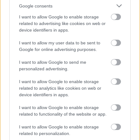
Google consents
I want to allow Google to enable storage
related to advertising like cookies on web or
device identifiers in apps.
I want to allow my user data to be sent to
Google for online advertising purposes.
I want to allow Google to send me
personalized advertising.
I want to allow Google to enable storage
Gambar fan art bergaya anime yang menampilkan
related to analytics like cookies on web or
Tarnished bertarung melawan Crucible Knight dan
device identifiers in apps.
Misbegotten Warrior di Kastil Redmane.
Klik atau ketuk gambar untuk informasi lebih lanjut
I want to allow Google to enable storage
dan resolusi yang lebih tinggi.
related to functionality of the website or app.
I want to allow Google to enable storage
related to personalization.