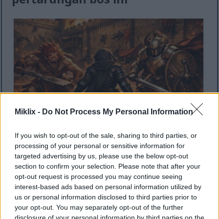
Miklix -
Do Not Process My Personal Information
If you wish to opt-out of the sale, sharing to third parties, or
processing of your personal or sensitive information for
Ilustrasi bergaya anime yang menggambarkan
targeted advertising by us, please use the below opt-out
Tarnished dalam baju zirah Black Knife menghadapi
section to confirm your selection. Please note that after your
Misbegotten Warrior dan Crucible Knight dengan
opt-out request is processed you may continue seeing
pedang dan perisai di halaman Kastil Redmane yang
interest-based ads based on personal information utilized by
terbakar.
us or personal information disclosed to third parties prior to
Klik atau ketuk gambar untuk informasi lebih lanjut
your opt-out. You may separately opt-out of the further
dan resolusi yang lebih tinggi.
disclosure of your personal information by third parties on the