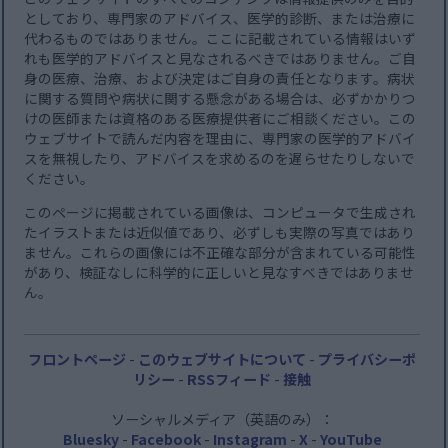
としており、専門家のアドバイス、医学的診断、または治療に
代わるものではありません。ここに記載されている情報はいず
れも医学的アドバイスと見なされるべきではありません。ご自
身の医療、治療、および決定はご自身の責任となります。病状
に関する質問や病状に関する懸念がある場合は、必ずかかりつ
けの医師または資格のある医療提供者にご相談ください。この
ウェブサイトで読んだ内容を理由に、専門家の医学的アドバイ
スを無視したり、アドバイスを求めるのを遅らせたりしないで
ください。
このページに掲載されている画像は、コンピュータで生成され
たイラストまたは近似値であり、必ずしも実際の写真ではあり
ません。これらの画像には不正確な部分が含まれている可能性
があり、検証なしに科学的に正しいと見なすべきではありませ
ん。
フロントページ
-
このウェブサイトについて
-
プライバシーポ
リシー
-
RSSフィード
-
接触
ソーシャルメディア（英語のみ）：
Bluesky
-
Facebook
-
Instagram
-
X
-
YouTube