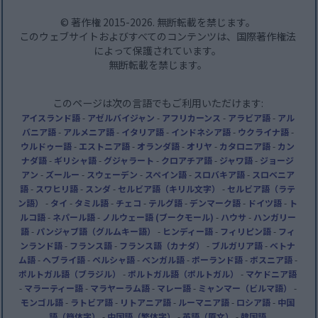
© 著作権 2015-2026. 無断転載を禁じます。
このウェブサイトおよびすべてのコンテンツは、国際著作権法
によって保護されています。
無断転載を禁じます。
このページは次の言語でもご利用いただけます:
アイスランド語
-
アゼルバイジャン
-
アフリカーンス
-
アラビア語
-
アル
バニア語
-
アルメニア語
-
イタリア語
-
インドネシア語
-
ウクライナ語
-
ウルドゥー語
-
エストニア語
-
オランダ語
-
オリヤ
-
カタロニア語
-
カン
ナダ語
-
ギリシャ語
-
グジャラート
-
クロアチア語
-
ジャワ語
-
ジョージ
アン
-
ズールー
-
スウェーデン
-
スペイン語
-
スロバキア語
-
スロベニア
語
-
スワヒリ語
-
スンダ
-
セルビア語（キリル文字）
-
セルビア語（ラテ
ン語）
-
タイ
-
タミル語
-
チェコ
-
テルグ語
-
デンマーク語
-
ドイツ語
-
ト
ルコ語
-
ネパール語
-
ノルウェー語 (ブークモール)
-
ハウサ
-
ハンガリー
語
-
パンジャブ語（グルムキー語）
-
ヒンディー語
-
フィリピン語
-
フィ
ンランド語
-
フランス語
-
フランス語（カナダ）
-
ブルガリア語
-
ベトナ
ム語
-
ヘブライ語
-
ペルシャ語
-
ベンガル語
-
ポーランド語
-
ボスニア語
-
ポルトガル語（ブラジル）
-
ポルトガル語（ポルトガル）
-
マケドニア語
-
マラーティー語
-
マラヤーラム語
-
マレー語
-
ミャンマー（ビルマ語）
-
モンゴル語
-
ラトビア語
-
リトアニア語
-
ルーマニア語
-
ロシア語
-
中国
語（簡体字）
-
中国語（繁体字）
-
英語（原文）
-
韓国語