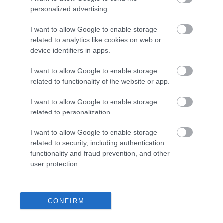
に含まれており、これらの化合物は体内の炎症を抑え
personalized advertising.
るのに役立つかもしれません。
I want to allow Google to enable storage
related to analytics like cookies on web or
炎症は心臓病や糖尿病といった深刻な健康問題と関連
device identifiers in apps.
しています。ブラックベリーを食事に取り入れること
で、これらのリスクを軽減できる可能性があります。
I want to allow Google to enable storage
健康維持を目指す人にとって、ブラックベリーは素晴
related to functionality of the website or app.
らしい選択肢となるでしょう。
I want to allow Google to enable storage
ブラックベリーは、体の炎症を抑えるのに効果的で
related to personalization.
す。これは健康に大きなプラス効果をもたらします。
ブラックベリーを食べることで、体の炎症レベルを抑
I want to allow Google to enable storage
related to security, including authentication
制し、長期的に健康状態の改善につながる可能性があ
functionality and fraud prevention, and other
ります。
user protection.
心臓血管の健康に役立つ可能性があ
CONFIRM
ります