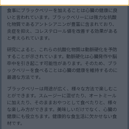
食事にブラックベリーを加えることは心臓の健康に良
いと言われています。ブラックベリーには強力な抗酸
化物質であるアントシアニンが豊富に含まれており、
炎症を抑え、コレステロール値を改善する効果がある
と考えられています。
研究によると、これらの抗酸化物質は動脈硬化を予防
することが示されています。動脈硬化は心臓発作や脳
卒中を引き起こす可能性があります。そのため、ブラ
ックベリーを食べることは心臓の健康を維持するのに
最適な方法です。
ブラックベリーは用途が広く、様々な方法で楽しむこ
とができます。スムージーに混ぜたり、オートミール
に加えたり、そのままおやつとして食べたりと、様々
な楽しみ方ができます。美味しいだけでなく、心臓の
健康にも役立ちます。健康的な食生活に欠かせない食
材です。