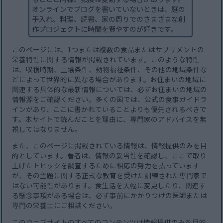
オンラインでブログを書いていないときは、庭の
手入れ、料理、読書、家の周りでのさまざまな創
作プロジェクトに時間を費やすのが好きです。
このページには、1つまたは複数の食品またはサプリメントの
栄養特性に関する情報が掲載されています。このような特性
は、収穫時期、土壌条件、動物福祉条件、その他の地域条件な
どによって世界的に異なる場合があります。お住まいの地域に
関連する具体的な最新情報については、必ずお住まいの地域の
情報源をご確認ください。多くの国では、公式の食事ガイドラ
インがあり、ここに書かれていることよりも優先されるべきで
す。本サイトで読んだことを理由に、専門家のアドバイスを無
視してはなりません。
また、このページに掲載されている情報は、情報提供のみを目
的としています。著者は、情報の妥当性を確認し、ここで取り
上げたトピックを調査するために相応の努力を払っています
が、その主題に関する正式な教育を受けた訓練された専門家で
はない可能性があります。食生活を大幅に変更したり、関連す
る懸念事項がある場合は、必ず事前にかかりつけの医師または
専門の栄養士にご相談ください。
このウェブサイトのすべてのコンテンツは情報提供のみを目的