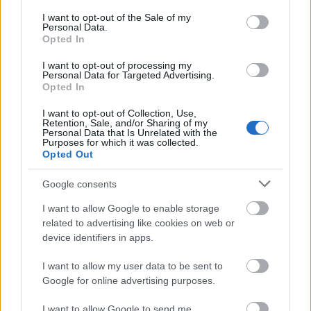
す。ブラックベリーを食べると口の中がきれいになり
consent section.
I want to opt-out of the Sale of my
ます。
Personal Data.
Opted In
研究によると、ブラックベリーエキスは歯周病や虫歯
の予防に効果があることが示されています。ブラック
I want to opt-out of processing my
Personal Data for Targeted Advertising.
ベリーには歯に良い特別な化合物が含まれています。
Opted In
美味しく歯を健康に保つことができます。
I want to opt-out of Collection, Use,
Retention, Sale, and/or Sharing of my
ブラックベリーを間食や食事に加えると、歯の健康に
Personal Data that Is Unrelated with the
良いだけでなく、口腔内の炎症を抑える効果もありま
Purposes for which it was collected.
Opted Out
す。歯茎のトラブルを改善し、口内環境も良くなりま
す。
Google consents
I want to allow Google to enable storage
related to advertising like cookies on web or
ブラックベリーの潜在的な抗炎症効
device identifiers in apps.
果
I want to allow my user data to be sent to
Google for online advertising purposes.
ブラックベリーは美味しいだけでなく、健康にも良い
のです。アントシアニンなどのポリフェノールが豊富
I want to allow Google to send me