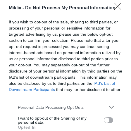
Miklix -
Do Not Process My Personal Information
研究によると、ブラックベリーは脳の健康に非常に良
いことが示されています。アントシアニンなどの抗酸
If you wish to opt-out of the sale, sharing to third parties, or
化物質が豊富に含まれており、脳の機能を高めます。
processing of your personal or sensitive information for
ブラックベリーを頻繁に食べると、ニューロンのコミ
targeted advertising by us, please use the below opt-out
ュニケーション能力が向上し、精神に良い影響を与え
section to confirm your selection. Please note that after your
opt-out request is processed you may continue seeing
ると言われています。
interest-based ads based on personal information utilized by
ブラックベリーは脳の炎症を抑える効果もあります。
us or personal information disclosed to third parties prior to
your opt-out. You may separately opt-out of the further
これは加齢に伴う記憶力の低下を防ぐのに役立ちま
disclosure of your personal information by third parties on the
す。高齢者の場合、食事にブラックベリーを加えるこ
IAB’s list of downstream participants. This information may
とで認知症の予防に役立つ可能性があります。
also be disclosed by us to third parties on the
IAB’s List of
Downstream Participants
that may further disclose it to other
third parties.
口腔と歯の健康をサポート
Please note that this website/app uses one or more Google
Personal Data Processing Opt Outs
services and may gather and store information including but
ブラックベリーは悪玉菌を撃退するので、口の中に良
not limited to your visit or usage behaviour. You may click to
I want to opt-out of the Sharing of my
personal data.
grant or deny consent to Google and its third-party tags to
い効果をもたらします。歯周病の予防にも役立ちま
Opted In
use your data for below specified purposes in below Google