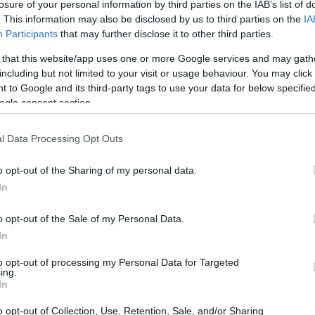
losure of your personal information by third parties on the IAB’s list of
로운 색깔의 낙원으로 변모합니다. 이 잎채소는 다양한 환경에서 잘 
. This information may also be disclosed by us to third parties on the
IA
사로 근대를 볶아 먹고 싶든, 샐러드에 곁들일 신선한 채소를 원하든,
Participants
that may further disclose it to other third parties.
세히 보기...
 that this website/app uses one or more Google services and may gath
including but not limited to your visit or usage behaviour. You may click 
한 완벽 가이드
 to Google and its third-party tags to use your data for below specifi
시 46분 11초 UTC
ogle consent section.
더 풍성해지고 신선한 식재료를 접할 수 있습니다. 다재다능한 이 파
, 쪽파는 최소한의 노력으로 풍성한 수확을 선사합니다. 이 가이드에
l Data Processing Opt Outs
o opt-out of the Sharing of my personal data.
 위한 초보자 가이드
In
시 28분 11초 UTC
족감을 줍니다. 아삭한 식감의 이 뿌리채소는 빨리 자라고 텃밭에서 갓
o opt-out of the Sale of my Personal Data.
납해 주기 때문에 초보자도 무 재배에 성공할 수 있습니다.
자세히 보기.
In
맛있는 자가 재배 수박을 위한 완벽 가이드
to opt-out of processing my Personal Data for Targeted
시 19분 41초 UTC
ing.
In
은 수박 한 조각을 베어 무는 모습을 상상해 보세요. 달콤한 과즙이
건 여름날의 환상이 아닙니다. 초보 정원사라도 집에서 수박을 키우는
o opt-out of Collection, Use, Retention, Sale, and/or Sharing