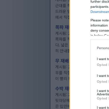
further disc
근대를 직접 재배하면 텃밭이 다채
participants
드러운 잎을 선사합니다. 저녁 식
Downstream 
에서 직접 수확할 수 있습니다.
자
Please note
information 
쪽파 재배 방법: 초보자를 위
deny consent
게시됨: 2026년 4월 21일 오후 8
in below Go
쪽파를 직접 키우면 요리가 한층 
다. 넓은 정원이든 작은 발코니든
Persona
히 안내합니다.
자세히 보기...
I want t
무 재배 방법: 완벽한 수확을
Opted 
게시됨: 2026년 4월 21일 오후 8
무를 직접 키우는 것은 엄청난 만
I want t
이 빨리 트고 대부분의 실수를 용
Opted 
수박 재배: 과즙이 풍부하고 
I want 
게시됨: 2026년 4월 21일 오후 8
Advertis
Opted 
뒷마당에서 직접 키운 따끈하게 익
은 입안에서 사르르 녹습니다. 이
I want t