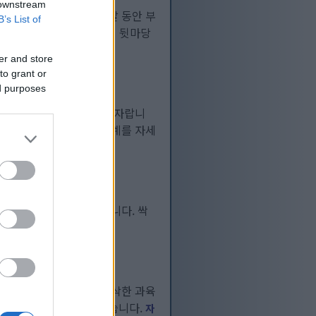
 downstream
자라며, 재배자에게 몇 달 동안 부
B’s List of
 이 영양 가득한 채소를 집 뒷마당
er and store
to grant or
ed purposes
는 거의 모든 환경에서 잘 자랍니
서는 쪽파 재배의 모든 단계를 자세
 따 먹으면 정말 맛있습니다. 싹
..
 턱을 타고 흘러내리고 아삭한 과육
 건 생각보다 어렵지 않습니다.
자