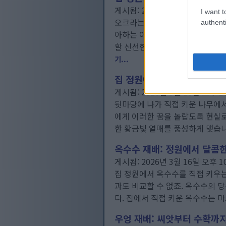
게시됨: 2026년 4월 21일 오후 7
I want t
오크라는 뒷마당 텃밭을 여름 내내
authenti
아하는 이 채소는 다른 작물들이 
할 신선한 오크라를 꿈꾸든, 텃밭
기...
집 정원에서 비파나무를 키우
게시됨: 2026년 3월 16일 오후 1
뒷마당에 나가 직접 키운 나무에
에게 이러한 꿈을 놀랍도록 현실로
한 황금빛 열매를 풍성하게 맺습
옥수수 재배: 정원에서 달콤
게시됨: 2026년 3월 16일 오후 1
집 정원에서 옥수수를 직접 키우는
과도 비교할 수 없죠. 옥수수의 
다. 집에서 직접 키운 옥수수는 
우엉 재배: 씨앗부터 수확까