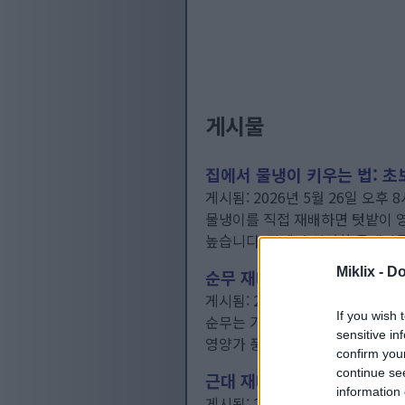
게시물
집에서 물냉이 키우는 법: 초
게시됨: 2026년 5월 26일 오후 8
물냉이를 직접 재배하면 텃밭이 
높습니다. 집에서 신선한 물냉이
Miklix -
Do
순무 재배 방법: 완벽한 재배
게시됨: 2026년 4월 21일 오후 8
If you wish 
순무는 가정 텃밭에서 키우기 가장
sensitive in
영양가 풍부한 잎을 모두 제공합니
confirm you
continue se
근대 재배 방법: 초보자를 위
information 
게시됨: 2026년 4월 21일 오후 8