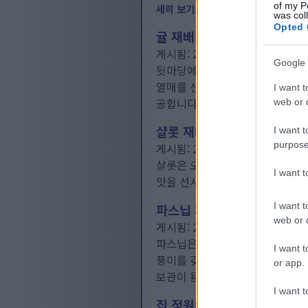
of my P
세히 보기...
was col
Opted 
귤 재배: 집 정원에서 달콤한
게시됨: 2026년 4월 21일 오후 8
Google 
뒷마당에서 직접 딴 싱싱한 귤은 
열매를 선사합니다. 햇살 가득한 
I want t
공합니다.
web or d
자세히 보기...
샬롯 재배: 풍성한 수확을 위
I want t
purpose
게시됨: 2026년 4월 21일 오후 8
샬롯은 오늘날 정원에서 재배할 수
I want 
맛을 선사합니다. 일반 양파와 달
I want t
파스닙 재배: 집에서 직접 키
web or d
게시됨: 2026년 4월 21일 오후 8
파스닙은 다른 채소들이 따라올 수
I want t
풍미를 갖게 됩니다. 많은 정원
or app.
보관이 용이한 보람찬 작물을 발
I want t
집 정원에서 오크라를 키우는