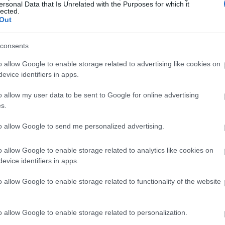
ersonal Data that Is Unrelated with the Purposes for which it
lected.
Out
 귤을 성공적으로 키우는 완벽 가이드
시 11분 7초 UTC
consents
더 이상 꿈이 아닙니다. 생기 넘치는 이 감귤나무는 미국 전역의 정
캘리포니아에 살든, 햇볕이 잘 드는 파티오 공간을 가꾸든, 귤 재배는
o allow Google to enable storage related to advertising like cookies on
evice identifiers in apps.
한 완벽 가이드
o allow my user data to be sent to Google for online advertising
s.
시 5분 49초 UTC
 있는 가장 보람 있는 작물 중 하나입니다. 이 향긋한 구근은 어떤 
to allow Google to send me personalized advertising.
리 샬롯은 땅속에서 번식하여 한 번 심으면 여러 개의 구근을 만들어
o allow Google to enable storage related to analytics like cookies on
운 달콤한 뿌리채소를 위한 완벽 가이드
evice identifiers in apps.
시 1분 46초 UTC
 없는 특별한 매력을 지니고 있습니다. 크림색을 띤 이 뿌리채소는 
o allow Google to enable storage related to functionality of the website
사들이 파스닙 재배에 인내심이 필요하다는 이유로 외면하지만, 파스닙
견하게 됩니다.
자세히 보기...
o allow Google to enable storage related to personalization.
 완벽 가이드