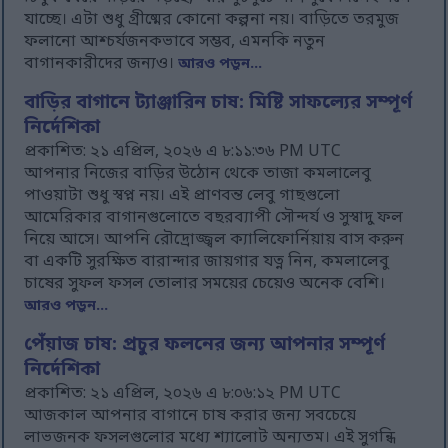
যাচ্ছে। এটা শুধু গ্রীষ্মের কোনো কল্পনা নয়। বাড়িতে তরমুজ
ফলানো আশ্চর্যজনকভাবে সম্ভব, এমনকি নতুন
বাগানকারীদের জন্যও।
আরও পড়ুন...
বাড়ির বাগানে ট্যাঞ্জারিন চাষ: মিষ্টি সাফল্যের সম্পূর্ণ
নির্দেশিকা
প্রকাশিত: ২১ এপ্রিল, ২০২৬ এ ৮:১১:৩৬ PM UTC
আপনার নিজের বাড়ির উঠোন থেকে তাজা কমলালেবু
পাওয়াটা শুধু স্বপ্ন নয়। এই প্রাণবন্ত লেবু গাছগুলো
আমেরিকার বাগানগুলোতে বছরব্যাপী সৌন্দর্য ও সুস্বাদু ফল
নিয়ে আসে। আপনি রৌদ্রোজ্জ্বল ক্যালিফোর্নিয়ায় বাস করুন
বা একটি সুরক্ষিত বারান্দার জায়গার যত্ন নিন, কমলালেবু
চাষের সুফল ফসল তোলার সময়ের চেয়েও অনেক বেশি।
আরও পড়ুন...
পেঁয়াজ চাষ: প্রচুর ফলনের জন্য আপনার সম্পূর্ণ
নির্দেশিকা
প্রকাশিত: ২১ এপ্রিল, ২০২৬ এ ৮:০৬:১২ PM UTC
আজকাল আপনার বাগানে চাষ করার জন্য সবচেয়ে
লাভজনক ফসলগুলোর মধ্যে শ্যালোট অন্যতম। এই সুগন্ধি