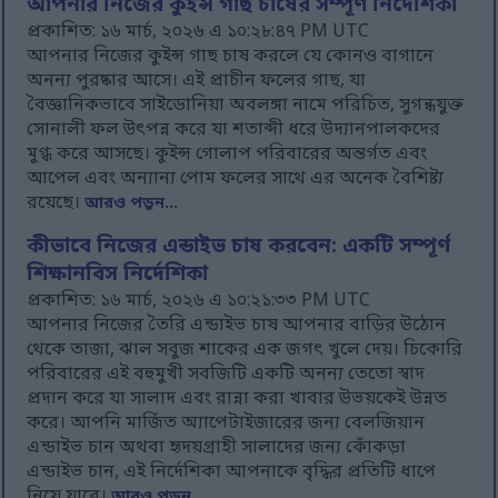
আপনার নিজের কুইন্স গাছ চাষের সম্পূর্ণ নির্দেশিকা
প্রকাশিত: ১৬ মার্চ, ২০২৬ এ ১০:২৮:৪৭ PM UTC
আপনার নিজের কুইন্স গাছ চাষ করলে যে কোনও বাগানে
অনন্য পুরষ্কার আসে। এই প্রাচীন ফলের গাছ, যা
বৈজ্ঞানিকভাবে সাইডোনিয়া অবলঙ্গা নামে পরিচিত, সুগন্ধযুক্ত
সোনালী ফল উৎপন্ন করে যা শতাব্দী ধরে উদ্যানপালকদের
মুগ্ধ করে আসছে। কুইন্স গোলাপ পরিবারের অন্তর্গত এবং
আপেল এবং অন্যান্য পোম ফলের সাথে এর অনেক বৈশিষ্ট্য
রয়েছে।
আরও পড়ুন...
কীভাবে নিজের এন্ডাইভ চাষ করবেন: একটি সম্পূর্ণ
শিক্ষানবিস নির্দেশিকা
প্রকাশিত: ১৬ মার্চ, ২০২৬ এ ১০:২১:৩৩ PM UTC
আপনার নিজের তৈরি এন্ডাইভ চাষ আপনার বাড়ির উঠোন
থেকে তাজা, ঝাল সবুজ শাকের এক জগৎ খুলে দেয়। চিকোরি
পরিবারের এই বহুমুখী সবজিটি একটি অনন্য তেতো স্বাদ
প্রদান করে যা সালাদ এবং রান্না করা খাবার উভয়কেই উন্নত
করে। আপনি মার্জিত অ্যাপেটাইজারের জন্য বেলজিয়ান
এন্ডাইভ চান অথবা হৃদয়গ্রাহী সালাদের জন্য কোঁকড়া
এন্ডাইভ চান, এই নির্দেশিকা আপনাকে বৃদ্ধির প্রতিটি ধাপে
নিয়ে যাবে।
আরও পড়ুন...