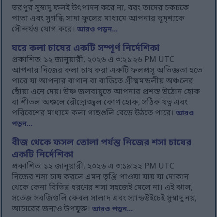
ভরপুর সুস্বাদু ফলই উৎপাদন করে না, বরং তাদের চকচকে
পাতা এবং সুগন্ধি সাদা ফুলের মাধ্যমে আপনার ভূদৃশ্যকে
সৌন্দর্যও যোগ করে।
আরও পড়ুন...
ঘরে কলা চাষের একটি সম্পূর্ণ নির্দেশিকা
প্রকাশিত: ১২ জানুয়ারী, ২০২৬ এ ৩:২১:২৬ PM UTC
আপনার নিজের কলা চাষ করা একটি ফলপ্রসূ অভিজ্ঞতা হতে
পারে যা আপনার বাগান বা বাড়িতে গ্রীষ্মমন্ডলীয় অঞ্চলের
ছোঁয়া এনে দেয়। উষ্ণ জলবায়ুতে আপনার প্রশস্ত উঠোন হোক
বা শীতল অঞ্চলে রৌদ্রোজ্জ্বল কোণ হোক, সঠিক যত্ন এবং
পরিবেশের মাধ্যমে কলা গাছগুলি বেড়ে উঠতে পারে।
আরও
পড়ুন...
বীজ থেকে ফসল তোলা পর্যন্ত নিজের শসা চাষের
একটি নির্দেশিকা
প্রকাশিত: ১২ জানুয়ারী, ২০২৬ এ ৩:১৯:২২ PM UTC
নিজের শসা চাষ করলে এমন তৃপ্তি পাওয়া যায় যা দোকান
থেকে কেনা বিভিন্ন ধরণের শসা সহজেই মেলে না। এই ঝাল,
সতেজ সবজিগুলি কেবল সালাদ এবং স্যান্ডউইচেই সুস্বাদু নয়,
আচারের জন্যও উপযুক্ত।
আরও পড়ুন...