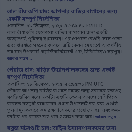
রূপান্তরিত করতে পারে।
আরও পড়ুন...
লাল বাঁধাকপি চাষ: আপনার বাড়ির বাগানের জন্য
একটি সম্পূর্ণ নির্দেশিকা
প্রকাশিত: ২৮ ডিসেম্বর, ২০২৫ এ ৫:৪৯:৪৮ PM UTC
লাল বাঁধাকপি যেকোনো বাড়ির বাগানের জন্য একটি
অত্যাশ্চর্য, পুষ্টিকর সংযোজন। এর প্রাণবন্ত বেগুনি-লাল পাতা
এবং ঝরঝরে গঠনের কারণে, এটি কেবল দেখতেই আকর্ষণীয়
নয় বরং উপকারী অ্যান্টিঅক্সিডেন্ট এবং ভিটামিনেও ভরপুর।
আরও পড়ুন...
পেঁয়াজ চাষ: বাড়ির উদ্যানপালকদের জন্য একটি
সম্পূর্ণ নির্দেশিকা
প্রকাশিত: ২৮ ডিসেম্বর, ২০২৫ এ ৫:৪৫:৩১ PM UTC
পেঁয়াজ আপনার বাড়ির বাগানে চাষের জন্য সবচেয়ে ফলপ্রসূ
সবজিগুলির মধ্যে একটি। এগুলি কেবল অসংখ্য রেসিপিতে
ব্যবহৃত বহুমুখী রান্নাঘরের প্রধান উপাদানই নয়, বরং এগুলি
তুলনামূলকভাবে কম রক্ষণাবেক্ষণের প্রয়োজন হয় এবং ফসল
কাটার পর কয়েক মাস ধরে সংরক্ষণ করা যায়।
আরও পড়ুন...
সবুজ মটরশুটি চাষ: বাড়ির উদ্যানপালকদের জন্য