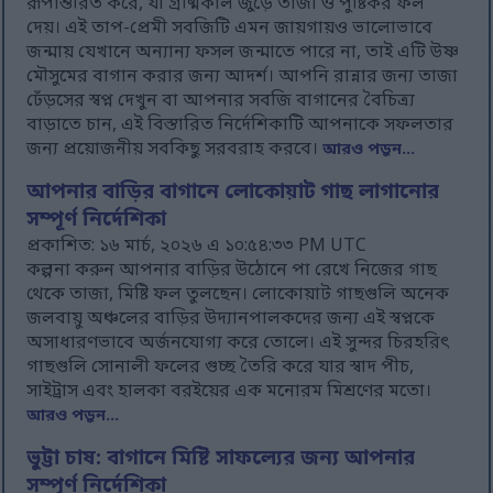
রূপান্তরিত করে, যা গ্রীষ্মকাল জুড়ে তাজা ও পুষ্টিকর ফল
দেয়। এই তাপ-প্রেমী সবজিটি এমন জায়গায়ও ভালোভাবে
জন্মায় যেখানে অন্যান্য ফসল জন্মাতে পারে না, তাই এটি উষ্ণ
মৌসুমের বাগান করার জন্য আদর্শ। আপনি রান্নার জন্য তাজা
ঢেঁড়সের স্বপ্ন দেখুন বা আপনার সবজি বাগানের বৈচিত্র্য
বাড়াতে চান, এই বিস্তারিত নির্দেশিকাটি আপনাকে সফলতার
জন্য প্রয়োজনীয় সবকিছু সরবরাহ করবে।
আরও পড়ুন...
আপনার বাড়ির বাগানে লোকোয়াট গাছ লাগানোর
সম্পূর্ণ নির্দেশিকা
প্রকাশিত: ১৬ মার্চ, ২০২৬ এ ১০:৫৪:৩৩ PM UTC
কল্পনা করুন আপনার বাড়ির উঠোনে পা রেখে নিজের গাছ
থেকে তাজা, মিষ্টি ফল তুলছেন। লোকোয়াট গাছগুলি অনেক
জলবায়ু অঞ্চলের বাড়ির উদ্যানপালকদের জন্য এই স্বপ্নকে
অসাধারণভাবে অর্জনযোগ্য করে তোলে। এই সুন্দর চিরহরিৎ
গাছগুলি সোনালী ফলের গুচ্ছ তৈরি করে যার স্বাদ পীচ,
সাইট্রাস এবং হালকা বরইয়ের এক মনোরম মিশ্রণের মতো।
আরও পড়ুন...
ভুট্টা চাষ: বাগানে মিষ্টি সাফল্যের জন্য আপনার
সম্পূর্ণ নির্দেশিকা