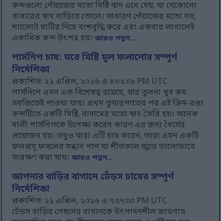
কন্দগুলো পেঁয়াজের মতো মিষ্টি স্বাদ এনে দেয়, যা যেকোনো
খাবারের স্বাদ বাড়িয়ে তোলে। সাধারণ পেঁয়াজের মতো নয়,
শ্যালোট মাটির নিচে বংশবৃদ্ধি করে এবং একবার লাগালেই
একাধিক কন্দ উৎপন্ন হয়।
আরও পড়ুন...
পার্সনিপ চাষ: ঘরে মিষ্টি মূল ফলানোর সম্পূর্ণ
নির্দেশিকা
প্রকাশিত: ২১ এপ্রিল, ২০২৬ এ ৮:০২:০৮ PM UTC
পার্সনিপে এমন এক বিশেষত্ব রয়েছে, যার তুলনা খুব কম
সবজিতেই পাওয়া যায়। প্রথম তুষারপাতের পর এই ক্রিম-রঙা
কন্দটিতে একটি মিষ্টি, বাদামের মতো স্বাদ তৈরি হয়। অনেক
মালী পার্সনিপকে উপেক্ষা করেন কারণ এর জন্য ধৈর্যের
প্রয়োজন হয়। তবুও যারা এটি চাষ করেন, তারা এমন একটি
ফলপ্রসূ ফসলের সন্ধান পান যা শীতকাল জুড়ে ভালোভাবে
সংরক্ষণ করা যায়।
আরও পড়ুন...
আপনার বাড়ির বাগানে ঢেঁড়স চাষের সম্পূর্ণ
নির্দেশিকা
প্রকাশিত: ২১ এপ্রিল, ২০২৬ এ ৭:৫৭:০০ PM UTC
ঢেঁড়স বাড়ির পেছনের বাগানকে উৎপাদনশীল জায়গায়