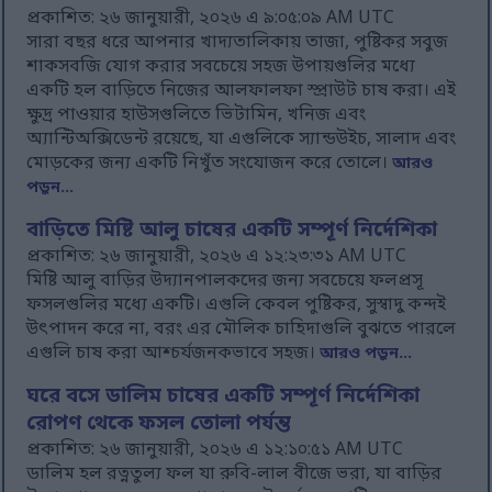
প্রকাশিত: ২৬ জানুয়ারী, ২০২৬ এ ৯:০৫:০৯ AM UTC
সারা বছর ধরে আপনার খাদ্যতালিকায় তাজা, পুষ্টিকর সবুজ
শাকসবজি যোগ করার সবচেয়ে সহজ উপায়গুলির মধ্যে
একটি হল বাড়িতে নিজের আলফালফা স্প্রাউট চাষ করা। এই
ক্ষুদ্র পাওয়ার হাউসগুলিতে ভিটামিন, খনিজ এবং
অ্যান্টিঅক্সিডেন্ট রয়েছে, যা এগুলিকে স্যান্ডউইচ, সালাদ এবং
মোড়কের জন্য একটি নিখুঁত সংযোজন করে তোলে।
আরও
পড়ুন...
বাড়িতে মিষ্টি আলু চাষের একটি সম্পূর্ণ নির্দেশিকা
প্রকাশিত: ২৬ জানুয়ারী, ২০২৬ এ ১২:২৩:৩১ AM UTC
মিষ্টি আলু বাড়ির উদ্যানপালকদের জন্য সবচেয়ে ফলপ্রসূ
ফসলগুলির মধ্যে একটি। এগুলি কেবল পুষ্টিকর, সুস্বাদু কন্দই
উৎপাদন করে না, বরং এর মৌলিক চাহিদাগুলি বুঝতে পারলে
এগুলি চাষ করা আশ্চর্যজনকভাবে সহজ।
আরও পড়ুন...
ঘরে বসে ডালিম চাষের একটি সম্পূর্ণ নির্দেশিকা
রোপণ থেকে ফসল তোলা পর্যন্ত
প্রকাশিত: ২৬ জানুয়ারী, ২০২৬ এ ১২:১০:৫১ AM UTC
ডালিম হল রত্নতুল্য ফল যা রুবি-লাল বীজে ভরা, যা বাড়ির