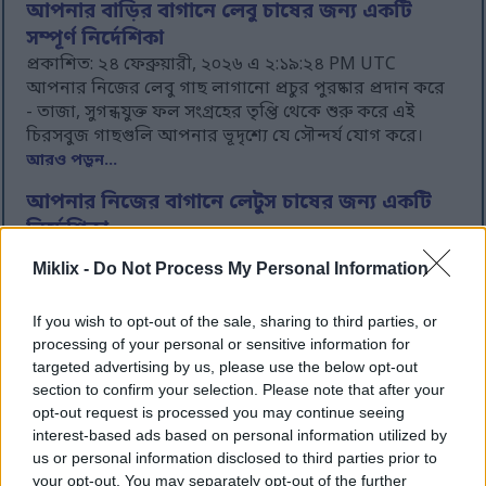
আপনার বাড়ির বাগানে লেবু চাষের জন্য একটি
সম্পূর্ণ নির্দেশিকা
প্রকাশিত: ২৪ ফেব্রুয়ারী, ২০২৬ এ ২:১৯:২৪ PM UTC
আপনার নিজের লেবু গাছ লাগানো প্রচুর পুরষ্কার প্রদান করে
- তাজা, সুগন্ধযুক্ত ফল সংগ্রহের তৃপ্তি থেকে শুরু করে এই
চিরসবুজ গাছগুলি আপনার ভূদৃশ্যে যে সৌন্দর্য যোগ করে।
আরও পড়ুন...
আপনার নিজের বাগানে লেটুস চাষের জন্য একটি
নির্দেশিকা
প্রকাশিত: ২৪ ফেব্রুয়ারী, ২০২৬ এ ৯:৩৪:৫২ AM UTC
Miklix -
Do Not Process My Personal Information
নিজের লেটুস চাষ করা বাড়ির বাগান মালিকদের জন্য
সবচেয়ে ফলপ্রসূ অভিজ্ঞতাগুলির মধ্যে একটি। এই শীতল
If you wish to opt-out of the sale, sharing to third parties, or
মৌসুমের ফসলটি দ্রুত বৃদ্ধি পায়, খুব কম জায়গার প্রয়োজন
processing of your personal or sensitive information for
হয় এবং আপনাকে মুচমুচে, সুস্বাদু পাতা দিয়ে পুরস্কৃত করে যা
targeted advertising by us, please use the below opt-out
দোকান থেকে কেনা জাতগুলিকে লজ্জায় ফেলে।
আরও পড়ুন...
section to confirm your selection. Please note that after your
opt-out request is processed you may continue seeing
আপনার বাগানে লেবু ঘাস চাষের একটি নির্দেশিকা
interest-based ads based on personal information utilized by
প্রকাশিত: ৫ ফেব্রুয়ারী, ২০২৬ এ ১:৪২:৫৩ PM UTC
us or personal information disclosed to third parties prior to
লেমন গ্রাস (সিম্বোপোগন সিট্রেটাস) একটি বহুমুখী, সুগন্ধযুক্ত
your opt-out. You may separately opt-out of the further