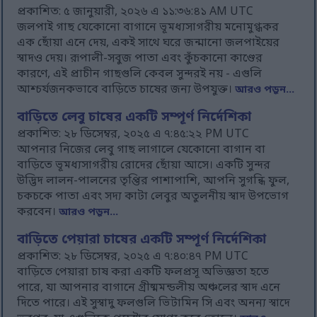
প্রকাশিত: ৫ জানুয়ারী, ২০২৬ এ ১১:৩৬:৪১ AM UTC
জলপাই গাছ যেকোনো বাগানে ভূমধ্যসাগরীয় মনোমুগ্ধকর
এক ছোঁয়া এনে দেয়, একই সাথে ঘরে জন্মানো জলপাইয়ের
স্বাদও দেয়। রূপালী-সবুজ পাতা এবং কুঁচকানো কাণ্ডের
কারণে, এই প্রাচীন গাছগুলি কেবল সুন্দরই নয় - এগুলি
আশ্চর্যজনকভাবে বাড়িতে চাষের জন্য উপযুক্ত।
আরও পড়ুন...
বাড়িতে লেবু চাষের একটি সম্পূর্ণ নির্দেশিকা
প্রকাশিত: ২৮ ডিসেম্বর, ২০২৫ এ ৭:৪৫:২২ PM UTC
আপনার নিজের লেবু গাছ লাগালে যেকোনো বাগান বা
বাড়িতে ভূমধ্যসাগরীয় রোদের ছোঁয়া আসে। একটি সুন্দর
উদ্ভিদ লালন-পালনের তৃপ্তির পাশাপাশি, আপনি সুগন্ধি ফুল,
চকচকে পাতা এবং সদ্য কাটা লেবুর অতুলনীয় স্বাদ উপভোগ
করবেন।
আরও পড়ুন...
বাড়িতে পেয়ারা চাষের একটি সম্পূর্ণ নির্দেশিকা
প্রকাশিত: ২৮ ডিসেম্বর, ২০২৫ এ ৭:৪০:৪৭ PM UTC
বাড়িতে পেয়ারা চাষ করা একটি ফলপ্রসূ অভিজ্ঞতা হতে
পারে, যা আপনার বাগানে গ্রীষ্মমন্ডলীয় অঞ্চলের স্বাদ এনে
দিতে পারে। এই সুস্বাদু ফলগুলি ভিটামিন সি এবং অনন্য স্বাদে