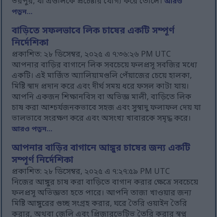
ভরপুর, যা এগুলিকে প্রচেষ্টার যোগ্য করে তোলে।
আরও
পড়ুন...
বাড়িতে সফলভাবে লিক চাষের একটি সম্পূর্ণ
নির্দেশিকা
প্রকাশিত: ২৮ ডিসেম্বর, ২০২৫ এ ৭:৩৬:২৬ PM UTC
আপনার বাড়ির বাগানে লিক সবচেয়ে ফলপ্রসূ সবজির মধ্যে
একটি। এই মার্জিত অ্যালিয়ামগুলি পেঁয়াজের চেয়ে হালকা,
মিষ্টি স্বাদ প্রদান করে এবং দীর্ঘ সময় ধরে ফসল কাটা যায়।
আপনি একজন শিক্ষানবিস বা অভিজ্ঞ মালী, বাড়িতে লিক
চাষ করা আশ্চর্যজনকভাবে সহজ এবং সুস্বাদু ফলাফল দেয় যা
ভালভাবে সংরক্ষণ করে এবং অসংখ্য খাবারকে সমৃদ্ধ করে।
আরও পড়ুন...
আপনার বাড়ির বাগানে আঙ্গুর চাষের জন্য একটি
সম্পূর্ণ নির্দেশিকা
প্রকাশিত: ২৮ ডিসেম্বর, ২০২৫ এ ৭:২৭:৫৯ PM UTC
নিজের আঙ্গুর চাষ করা বাড়িতে বাগান করার ক্ষেত্রে সবচেয়ে
ফলপ্রসূ অভিজ্ঞতা হতে পারে। আপনি তাজা খাওয়ার জন্য
মিষ্টি আঙ্গুরের গুচ্ছ সংগ্রহ করার, ঘরে তৈরি ওয়াইন তৈরি
করার, অথবা জেলি এবং প্রিজারভেটিভ তৈরি করার স্বপ্ন