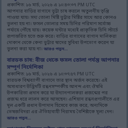
প্রকাশিত: ১৬ মার্চ, ২০২৬ এ ১০:৪৩:৩৭ PM UTC
আপনার বাড়ির বাগানে ভুট্টা চাষ করলে অতুলনীয় তৃপ্তি
পাওয়া যায়। সদ্য তোলা মিষ্টি ভুট্টার মিষ্টির সাথে আর কোনও
তুলনা হয় না। ফসল তোলার সময় চিনির পরিমাণ সর্বোচ্চ
পর্যায়ে পৌঁছে যায়। কয়েক ঘন্টার মধ্যেই প্রাকৃতিক চিনি স্টার্চে
রূপান্তরিত হতে শুরু করে। বাড়ির বাগানের বাগান মালিকরা
দোকান থেকে কেনা ভুট্টার স্বাদের সুবিধা উপভোগ করেন যা
তুলনা করা যায় না।
আরও পড়ুন...
বারডক চাষ: বীজ থেকে ফসল তোলা পর্যন্ত আপনার
সম্পূর্ণ নির্দেশিকা
প্রকাশিত: ১৬ মার্চ, ২০২৬ এ ১০:৩৭:৫৭ PM UTC
বারডক বিশ্বব্যাপী বাগানে তার স্থান অর্জন করেছে। এই
অসাধারণ উদ্ভিদটি রন্ধনসম্পর্কীয় আনন্দ এবং ঔষধি
উপকারিতা প্রদান করে যা উদ্যানপালকরা প্রজন্মের পর
প্রজন্ম ধরে লালন করে আসছেন। এশিয়ান রন্ধনপ্রণালীতে এর
মূল একটি প্রধান উপাদান হিসেবে কাজ করে, অন্যদিকে
ভেষজবিদরা এর ঐতিহ্যবাহী নিরাময় বৈশিষ্ট্যকে মূল্য দেন।
আরও পড়ুন...