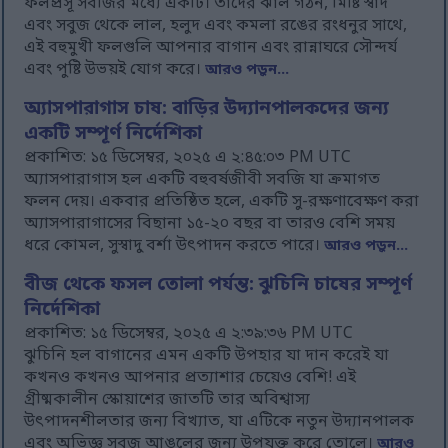
ফলপ্রসূ সবজির মধ্যে একটি। তাদের ঝাল গঠন, মিষ্টি স্বাদ
এবং সবুজ থেকে লাল, হলুদ এবং কমলা রঙের রংধনুর সাথে,
এই বহুমুখী ফলগুলি আপনার বাগান এবং রান্নাঘরে সৌন্দর্য
এবং পুষ্টি উভয়ই যোগ করে।
আরও পড়ুন...
অ্যাসপারাগাস চাষ: বাড়ির উদ্যানপালকদের জন্য
একটি সম্পূর্ণ নির্দেশিকা
প্রকাশিত: ১৫ ডিসেম্বর, ২০২৫ এ ২:৪৫:০৩ PM UTC
অ্যাসপারাগাস হল একটি বহুবর্ষজীবী সবজি যা ক্রমাগত
ফলন দেয়। একবার প্রতিষ্ঠিত হলে, একটি সু-রক্ষণাবেক্ষণ করা
অ্যাসপারাগাসের বিছানা ১৫-২০ বছর বা তারও বেশি সময়
ধরে কোমল, সুস্বাদু বর্শা উৎপাদন করতে পারে।
আরও পড়ুন...
বীজ থেকে ফসল তোলা পর্যন্ত: ঝুচিনি চাষের সম্পূর্ণ
নির্দেশিকা
প্রকাশিত: ১৫ ডিসেম্বর, ২০২৫ এ ২:৩৯:৩৬ PM UTC
ঝুচিনি হল বাগানের এমন একটি উপহার যা দান করেই যা
কখনও কখনও আপনার প্রত্যাশার চেয়েও বেশি! এই
গ্রীষ্মকালীন স্কোয়াশের জাতটি তার অবিশ্বাস্য
উৎপাদনশীলতার জন্য বিখ্যাত, যা এটিকে নতুন উদ্যানপালক
এবং অভিজ্ঞ সবুজ আঙুলের জন্য উপযুক্ত করে তোলে।
আরও