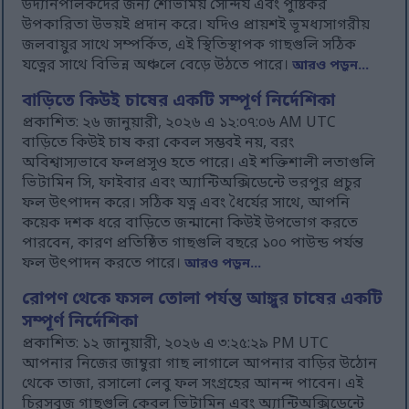
উদ্যানপালকদের জন্য শোভাময় সৌন্দর্য এবং পুষ্টিকর
উপকারিতা উভয়ই প্রদান করে। যদিও প্রায়শই ভূমধ্যসাগরীয়
জলবায়ুর সাথে সম্পর্কিত, এই স্থিতিস্থাপক গাছগুলি সঠিক
যত্নের সাথে বিভিন্ন অঞ্চলে বেড়ে উঠতে পারে।
আরও পড়ুন...
বাড়িতে কিউই চাষের একটি সম্পূর্ণ নির্দেশিকা
প্রকাশিত: ২৬ জানুয়ারী, ২০২৬ এ ১২:০৭:০৬ AM UTC
বাড়িতে কিউই চাষ করা কেবল সম্ভবই নয়, বরং
অবিশ্বাস্যভাবে ফলপ্রসূও হতে পারে। এই শক্তিশালী লতাগুলি
ভিটামিন সি, ফাইবার এবং অ্যান্টিঅক্সিডেন্টে ভরপুর প্রচুর
ফল উৎপাদন করে। সঠিক যত্ন এবং ধৈর্যের সাথে, আপনি
কয়েক দশক ধরে বাড়িতে জন্মানো কিউই উপভোগ করতে
পারবেন, কারণ প্রতিষ্ঠিত গাছগুলি বছরে ১০০ পাউন্ড পর্যন্ত
ফল উৎপাদন করতে পারে।
আরও পড়ুন...
রোপণ থেকে ফসল তোলা পর্যন্ত আঙ্গুর চাষের একটি
সম্পূর্ণ নির্দেশিকা
প্রকাশিত: ১২ জানুয়ারী, ২০২৬ এ ৩:২৫:২৯ PM UTC
আপনার নিজের জাম্বুরা গাছ লাগালে আপনার বাড়ির উঠোন
থেকে তাজা, রসালো লেবু ফল সংগ্রহের আনন্দ পাবেন। এই
চিরসবুজ গাছগুলি কেবল ভিটামিন এবং অ্যান্টিঅক্সিডেন্টে