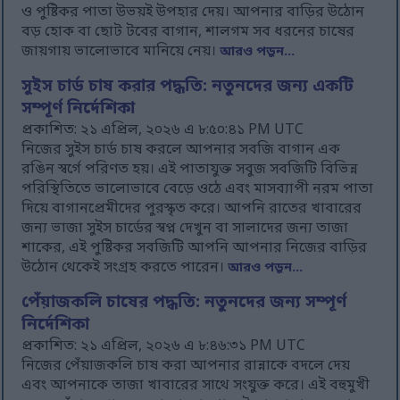
ও পুষ্টিকর পাতা উভয়ই উপহার দেয়। আপনার বাড়ির উঠোন
বড় হোক বা ছোট টবের বাগান, শালগম সব ধরনের চাষের
জায়গায় ভালোভাবে মানিয়ে নেয়।
আরও পড়ুন...
সুইস চার্ড চাষ করার পদ্ধতি: নতুনদের জন্য একটি
সম্পূর্ণ নির্দেশিকা
প্রকাশিত: ২১ এপ্রিল, ২০২৬ এ ৮:৫০:৪১ PM UTC
নিজের সুইস চার্ড চাষ করলে আপনার সবজি বাগান এক
রঙিন স্বর্গে পরিণত হয়। এই পাতাযুক্ত সবুজ সবজিটি বিভিন্ন
পরিস্থিতিতে ভালোভাবে বেড়ে ওঠে এবং মাসব্যাপী নরম পাতা
দিয়ে বাগানপ্রেমীদের পুরস্কৃত করে। আপনি রাতের খাবারের
জন্য ভাজা সুইস চার্ডের স্বপ্ন দেখুন বা সালাদের জন্য তাজা
শাকের, এই পুষ্টিকর সবজিটি আপনি আপনার নিজের বাড়ির
উঠোন থেকেই সংগ্রহ করতে পারেন।
আরও পড়ুন...
পেঁয়াজকলি চাষের পদ্ধতি: নতুনদের জন্য সম্পূর্ণ
নির্দেশিকা
প্রকাশিত: ২১ এপ্রিল, ২০২৬ এ ৮:৪৬:৩১ PM UTC
নিজের পেঁয়াজকলি চাষ করা আপনার রান্নাকে বদলে দেয়
এবং আপনাকে তাজা খাবারের সাথে সংযুক্ত করে। এই বহুমুখী