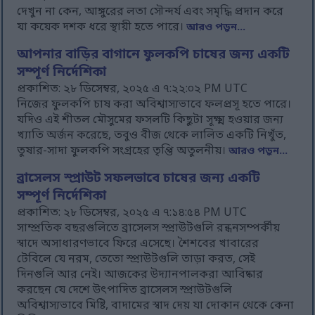
দেখুন না কেন, আঙ্গুরের লতা সৌন্দর্য এবং সমৃদ্ধি প্রদান করে
যা কয়েক দশক ধরে স্থায়ী হতে পারে।
আরও পড়ুন...
আপনার বাড়ির বাগানে ফুলকপি চাষের জন্য একটি
সম্পূর্ণ নির্দেশিকা
প্রকাশিত: ২৮ ডিসেম্বর, ২০২৫ এ ৭:২২:০২ PM UTC
নিজের ফুলকপি চাষ করা অবিশ্বাস্যভাবে ফলপ্রসূ হতে পারে।
যদিও এই শীতল মৌসুমের ফসলটি কিছুটা সূক্ষ্ম হওয়ার জন্য
খ্যাতি অর্জন করেছে, তবুও বীজ থেকে লালিত একটি নিখুঁত,
তুষার-সাদা ফুলকপি সংগ্রহের তৃপ্তি অতুলনীয়।
আরও পড়ুন...
ব্রাসেলস স্প্রাউট সফলভাবে চাষের জন্য একটি
সম্পূর্ণ নির্দেশিকা
প্রকাশিত: ২৮ ডিসেম্বর, ২০২৫ এ ৭:১৪:৫৪ PM UTC
সাম্প্রতিক বছরগুলিতে ব্রাসেলস স্প্রাউটগুলি রন্ধনসম্পর্কীয়
স্বাদে অসাধারণভাবে ফিরে এসেছে। শৈশবের খাবারের
টেবিলে যে নরম, তেতো স্প্রাউটগুলি তাড়া করত, সেই
দিনগুলি আর নেই। আজকের উদ্যানপালকরা আবিষ্কার
করছেন যে দেশে উৎপাদিত ব্রাসেলস স্প্রাউটগুলি
অবিশ্বাস্যভাবে মিষ্টি, বাদামের স্বাদ দেয় যা দোকান থেকে কেনা