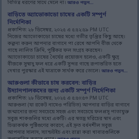
বিভিন্ন ধরণের সাথে মেলে না।
আরও পড়ুন...
বাড়িতে অ্যাভোকাডো চাষের একটি সম্পূর্ণ
নির্দেশিকা
প্রকাশিত: ২৮ ডিসেম্বর, ২০২৫ এ ৫:৫২:৫৯ PM UTC
নিজের অ্যাভোকাডো চাষের মধ্যে গভীর তৃপ্তির কিছু আছে।
কল্পনা করুন আপনার বাগানে পা রেখে আপনি বীজ থেকে
গাছে লালিত ক্রিমি, পুষ্টিকর ফল সংগ্রহ করছেন।
অ্যাভোকাডো চাষের ধৈর্যের প্রয়োজন হলেও, একটি ক্ষুদ্র
বীজকে সুস্বাদু ফল ধরে একটি সুন্দর গাছে রূপান্তরিত হতে
দেখার পুরস্কার এই যাত্রাকে সার্থক করে তোলে।
আরও পড়ুন...
আরুগুলা কীভাবে চাষ করবেন: বাড়ির
উদ্যানপালকদের জন্য একটি সম্পূর্ণ নির্দেশিকা
প্রকাশিত: ২৮ ডিসেম্বর, ২০২৫ এ ৫:৫০:৫৩ PM UTC
আরুগুলা (যা রকেট নামেও পরিচিত) আপনার বাড়ির বাগানে
জন্মানোর জন্য সবচেয়ে সহজ এবং সবচেয়ে ফলপ্রসূ পাতাযুক্ত
সবুজ শাকগুলির মধ্যে একটি। এর স্বতন্ত্র মরিচের স্বাদ এবং
চিত্তাকর্ষক পুষ্টিগুণের কারণে, এই দ্রুত বর্ধনশীল সবুজ
আপনার সালাদ, স্যান্ডউইচ এবং রান্না করা খাবারগুলিকে