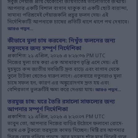
সবুজ পেঁয়াজ প্রায় যেকোনো জায়গাতেই ভালোভাবে জন্মায়।
আপনার একটি বিশাল বাগান থাকুক বা একটি ছোট বারান্দা,
সামান্য পরিশ্রমেই পেঁয়াজকলি প্রচুর ফলন দেয়। এই
নির্দেশিকাটি আপনাকে চাষের প্রতিটি ধাপে ধাপে পথ দেখাবে।
আরও পড়ুন...
কীভাবে মুলা চাষ করবেন: নিখুঁত ফলনের জন্য
নতুনদের জন্য সম্পূর্ণ নির্দেশিকা
প্রকাশিত: ২১ এপ্রিল, ২০২৬ এ ৮:২৮:৩৬ PM UTC
নিজের মুলা চাষ করা এক অসাধারণ তৃপ্তি এনে দেয়। এই
মুচমুচে কন্দ জাতীয় সবজিটি দ্রুত বাড়ে এবং বাগান থেকে
তুলে টাটকা খেতেও দারুণ লাগে। একেবারে নতুনরাও মুলা
চাষে সফল হন, কারণ এর অঙ্কুরোদগম দ্রুত হয় এবং
বেশিরভাগ ভুলত্রুটিই ক্ষমা করে দেওয়া যায়।
আরও পড়ুন...
তরমুজ চাষ: ঘরে তৈরি রসালো সাফল্যের জন্য
আপনার সম্পূর্ণ নির্দেশিকা
প্রকাশিত: ২১ এপ্রিল, ২০২৬ এ ৮:২০:০৭ PM UTC
ভাবুন তো, আপনার নিজের বাড়ির উঠোনে ফলানো রোদে-
গরম এক টুকরো তরমুজে কামড় দিচ্ছেন। মিষ্টি রস আপনার
চিবুক বেয়ে গড়িয়ে পড়ছে, আর মুচমুচে শাঁস মুখে দিলেই গলে