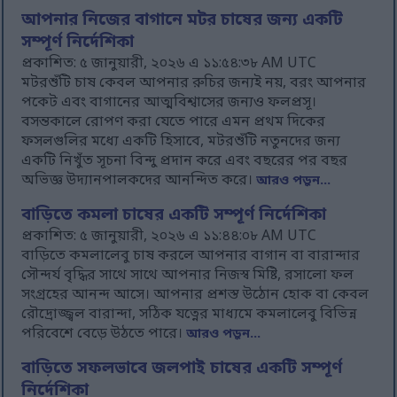
আপনার নিজের বাগানে মটর চাষের জন্য একটি
সম্পূর্ণ নির্দেশিকা
প্রকাশিত: ৫ জানুয়ারী, ২০২৬ এ ১১:৫৪:৩৮ AM UTC
মটরশুঁটি চাষ কেবল আপনার রুচির জন্যই নয়, বরং আপনার
পকেট এবং বাগানের আত্মবিশ্বাসের জন্যও ফলপ্রসূ।
বসন্তকালে রোপণ করা যেতে পারে এমন প্রথম দিকের
ফসলগুলির মধ্যে একটি হিসাবে, মটরশুঁটি নতুনদের জন্য
একটি নিখুঁত সূচনা বিন্দু প্রদান করে এবং বছরের পর বছর
অভিজ্ঞ উদ্যানপালকদের আনন্দিত করে।
আরও পড়ুন...
বাড়িতে কমলা চাষের একটি সম্পূর্ণ নির্দেশিকা
প্রকাশিত: ৫ জানুয়ারী, ২০২৬ এ ১১:৪৪:০৮ AM UTC
বাড়িতে কমলালেবু চাষ করলে আপনার বাগান বা বারান্দার
সৌন্দর্য বৃদ্ধির সাথে সাথে আপনার নিজস্ব মিষ্টি, রসালো ফল
সংগ্রহের আনন্দ আসে। আপনার প্রশস্ত উঠোন হোক বা কেবল
রৌদ্রোজ্জ্বল বারান্দা, সঠিক যত্নের মাধ্যমে কমলালেবু বিভিন্ন
পরিবেশে বেড়ে উঠতে পারে।
আরও পড়ুন...
বাড়িতে সফলভাবে জলপাই চাষের একটি সম্পূর্ণ
নির্দেশিকা