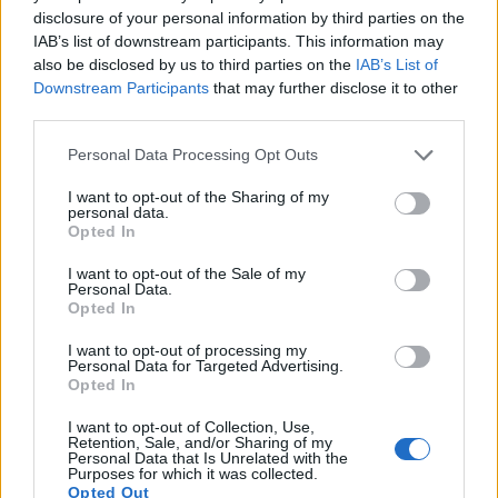
ভেষজ যা আপনার বাগানে একটি আকর্ষণীয় শোভাময় উদ্ভিদ
disclosure of your personal information by third parties on the
হিসেবে কাজ করার পাশাপাশি এশিয়ান খাবারে একটি স্বতন্ত্র
IAB’s list of downstream participants. This information may
সাইট্রাস স্বাদ নিয়ে আসে। এই গ্রীষ্মমন্ডলীয় ঘাসটি মার্জিত,
also be disclosed by us to third parties on the
IAB’s List of
ঝর্ণার মতো গুচ্ছ তৈরি করে যা 3-5 ফুট লম্বা হতে পারে, যা
Downstream Participants
that may further disclose it to other
এটিকে আপনার ভেষজ বাগানে একটি ব্যবহারিক এবং সুন্দর
third parties.
সংযোজন করে তোলে।
আরও পড়ুন...
Please note that this website/app uses one or more Google
Personal Data Processing Opt Outs
আপনার নিজের বাগানে হর্সরাডিশ চাষের জন্য
services and may gather and store information including but
একটি নির্দেশিকা
not limited to your visit or usage behaviour. You may click to
I want to opt-out of the Sharing of my
personal data.
grant or deny consent to Google and its third-party tags to
প্রকাশিত: ৫ ফেব্রুয়ারী, ২০২৬ এ ১:৪০:৫২ PM UTC
Opted In
use your data for below specified purposes in below Google
হর্সরাডিশ একটি শক্ত, বহুবর্ষজীবী মূলযুক্ত সবজি যা হাজার
consent section.
হাজার বছর ধরে খাবারে তীব্র স্বাদ যোগ করে আসছে।
I want to opt-out of the Sale of my
Personal Data.
উদ্ভিদবিদ্যায় আর্মোরাসিয়া রুস্টিকানা নামে পরিচিত এই
Opted In
স্থিতিস্থাপক উদ্ভিদটি মাটির উপরে বড় সবুজ পাতা উৎপাদন
করে এবং নীচে এর মূল্যবান মশলাদার শিকড় বিকাশ করে।
I want to opt-out of processing my
Personal Data for Targeted Advertising.
আরও পড়ুন...
Opted In
আপনার নিজের বাগানে মৌরি চাষের একটি
I want to opt-out of Collection, Use,
নির্দেশিকা
Retention, Sale, and/or Sharing of my
Personal Data that Is Unrelated with the
প্রকাশিত: ৫ ফেব্রুয়ারী, ২০২৬ এ ১:৩৭:৫৩ PM UTC
Purposes for which it was collected.
মৌরি একটি বহুমুখী এবং ফলপ্রসূ উদ্ভিদ যা রন্ধনসম্পর্কীয়
Opted Out