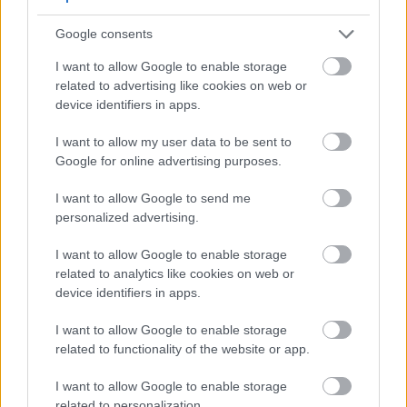
আনন্দ এবং বাগানের সৌন্দর্য উভয়ই নিয়ে আসে। এর
Google consents
পালকযুক্ত পাতা, সুগন্ধযুক্ত বীজ এবং কিছু জাতের জন্য,
একটি কন্দযুক্ত ভিত্তির কারণে, মৌরি একই গাছ থেকে
I want to allow Google to enable storage
একাধিক ফসল দেয়।
আরও পড়ুন...
related to advertising like cookies on web or
device identifiers in apps.
আপনার নিজের বাগানে বেগুন চাষের জন্য একটি
নির্দেশিকা
I want to allow my user data to be sent to
প্রকাশিত: ৫ ফেব্রুয়ারী, ২০২৬ এ ১:৩৫:১৪ PM UTC
Google for online advertising purposes.
আপনার নিজের বেগুন চাষের আনন্দ আবিষ্কার করুন, সেই
চকচকে বেগুনি রত্ন যা সাধারণ খাবারগুলিকে রন্ধনসম্পর্কীয়
I want to allow Google to send me
অভিযানে রূপান্তরিত করে। আপনি ক্লাসিক 'ব্ল্যাক বিউটি'
personalized advertising.
জাত, পাতলা জাপানি প্রকার, অথবা মনোমুগ্ধকর ক্ষুদ্রাকৃতির
I want to allow Google to enable storage
অলঙ্কারাদির প্রতি আকৃষ্ট হোন না কেন, বেগুন চাষ আপনাকে
related to analytics like cookies on web or
সৌন্দর্য এবং স্বাদ উভয়ই প্রদান করে।
আরও পড়ুন...
device identifiers in apps.
আপনার নিজের বাগানে কলার্ড চাষের জন্য একটি
I want to allow Google to enable storage
নির্দেশিকা
related to functionality of the website or app.
প্রকাশিত: ৫ ফেব্রুয়ারী, ২০২৬ এ ১২:৪৬:১০ PM UTC
আপনার বাড়ির বাগানে চাষ করা যেতে পারে এমন সবজির
I want to allow Google to enable storage
মধ্যে কলার্ড হল সবচেয়ে ফলপ্রসূ সবজি। উদ্ভিজ্জ জগতের এই
related to personalization.