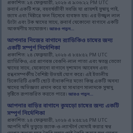
প্রকাশিত: ২৪ ফেব্রুয়ারী, ২০২৬ এ ৯:০৬:২২ PM UTC
রুবার্ব একটি শক্ত, বহুবর্ষজীবী সবজি যা প্রায়শই সুস্বাদু পাই,
জ্যাম এবং মিষ্টান্নে ফল হিসেবে ব্যবহৃত হয়। এর উজ্জ্বল লাল
ডাঁটা এবং টক স্বাদের সাথে, রুবার্ব যেকোনো বাগানে একটি
আকর্ষণীয় সংযোজন।
আরও পড়ুন...
আপনার নিজের বাগানে র‍্যাডিকিও চাষের জন্য
একটি সম্পূর্ণ নির্দেশিকা
প্রকাশিত: ২৪ ফেব্রুয়ারী, ২০২৬ এ ৮:৫৮:৫২ PM UTC
র‍্যাডিকিও, এর প্রাণবন্ত বেগুনি-লাল পাতা এবং স্বতন্ত্র তেতো
স্বাদের সাথে, যেকোনো বাগানে দৃশ্যমান আবেদন এবং
রন্ধনসম্পর্কীয় বৈশিষ্ট্য উভয়ই যোগ করে। এই ইতালীয়
চিকোরিটি একটি ছোট বাঁধাকপির মতো কিন্তু একটি অনন্য
স্বাদের অভিজ্ঞতা প্রদান করে যা সাধারণ সালাদকে সুস্বাদু
সৃষ্টিতে রূপান্তরিত করতে পারে।
আরও পড়ুন...
আপনার বাড়ির বাগানে কুমড়ো চাষের জন্য একটি
সম্পূর্ণ নির্দেশিকা
প্রকাশিত: ২৪ ফেব্রুয়ারী, ২০২৬ এ ৮:৫৫:২৫ PM UTC
আপনি যদি ভুতুড়ে জ্যাক-ও-ল্যান্টার্ন খোদাই করার স্বপ্ন