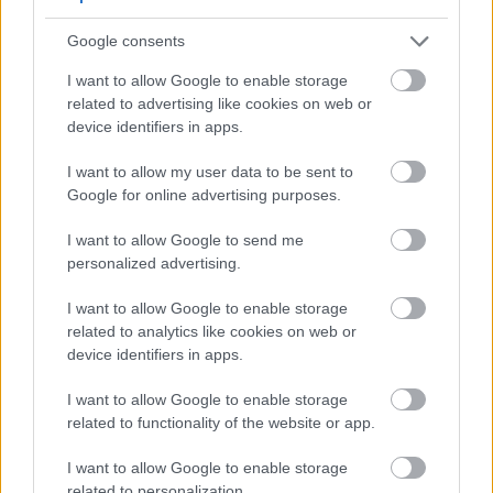
Una guía para cultivar lechuga en tu propio
Google consents
jardín
Publicado: 24 de febrero de 2026, 9:32:32 UTC
I want to allow Google to enable storage
Cultivar tu propia lechuga es una de las
related to advertising like cookies on web or
experiencias más gratificantes para los jardineros
device identifiers in apps.
caseros. Este cultivo de temporada fría crece
rápidamente, requiere poco espacio y te
I want to allow my user data to be sent to
recompensa con hojas crujientes y sabrosas que
Google for online advertising purposes.
superan a las variedades comerciales.
Leer más...
I want to allow Google to send me
Una guía para cultivar limoncillo en su
personalized advertising.
jardín
I want to allow Google to enable storage
Publicado: 5 de febrero de 2026, 13:42:27 UTC
related to analytics like cookies on web or
La hierba limón (Cymbopogon citratus) es una
device identifiers in apps.
hierba versátil y aromática que aporta un distintivo
sabor cítrico a la cocina asiática, además de ser una
I want to allow Google to enable storage
atractiva planta ornamental para el jardín. Esta
related to functionality of the website or app.
hierba tropical forma elegantes matas con forma de
fuente que pueden alcanzar de 90 a 150 cm de
I want to allow Google to enable storage
altura, lo que la convierte en una adición práctica y
related to personalization.