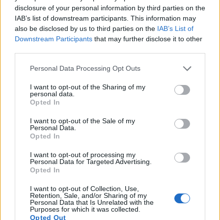
tubérculos frescos.
Leer más...
disclosure of your personal information by third parties on the
IAB’s list of downstream participants. This information may
Una guía completa para cultivar nectarinas
also be disclosed by us to third parties on the
IAB’s List of
en tu huerto casero
Downstream Participants
that may further disclose it to other
Publicado: 24 de febrero de 2026, 20:38:00 UTC
third parties.
Cultivar nectarinas en el huerto familiar ofrece una
Please note that this website/app uses one or more Google
satisfacción especial. Estos parientes de piel suave
Personal Data Processing Opt Outs
services and may gather and store information including but
de los melocotones recompensan a los jardineros
not limited to your visit or usage behaviour. You may click to
I want to opt-out of the Sharing of my
con una fruta dulce y jugosa con un sabor
personal data.
grant or deny consent to Google and its third-party tags to
incomparablemente mejor que las opciones
Opted In
use your data for below specified purposes in below Google
comerciales.
Leer más...
consent section.
I want to opt-out of the Sale of my
Personal Data.
Una guía completa para cultivar limas en
Opted In
tu jardín
Publicado: 24 de febrero de 2026, 14:16:23 UTC
I want to opt-out of processing my
Personal Data for Targeted Advertising.
Cultivar sus propios tilos ofrece una gran cantidad
Opted In
de recompensas, desde la satisfacción de cosechar
frutas frescas y aromáticas hasta la belleza que
I want to opt-out of Collection, Use,
Retention, Sale, and/or Sharing of my
estos árboles de hoja perenne agregan a su paisaje.
Personal Data that Is Unrelated with the
Purposes for which it was collected.
Leer más...
Opted Out