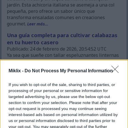
jardín. Esta achicoria italiana se asemeja a una col
pequeña, pero ofrece un sabor único que
transforma ensaladas comunes en creaciones
gourmet.
Leer más...
Una guía completa para cultivar calabazas
en tu huerto casero
Publicado: 24 de febrero de 2026, 20:54:52 UTC
Ya sea que sueñe con tallar espeluznantes linternas
de calabaza o con hornear deliciosos pasteles
caseros, cultivar calabazas en su jardín puede ser
Miklix -
Do Not Process My Personal Information
una experiencia gratificante.
Leer más...
Una guía completa para cultivar patatas
If you wish to opt-out of the sale, sharing to third parties, or
processing of your personal or sensitive information for
en tu propio huerto
targeted advertising by us, please use the below opt-out
Publicado: 24 de febrero de 2026, 20:46:36 UTC
section to confirm your selection. Please note that after your
Cultivar papas en tu propio huerto es una de las
opt-out request is processed you may continue seeing
experiencias más gratificantes para los jardineros
interest-based ads based on personal information utilized by
caseros. Hay algo mágico en plantar esas humildes
us or personal information disclosed to third parties prior to
semillas de papa y luego desenterrar un tesoro de
your opt-out. You may separately opt-out of the further