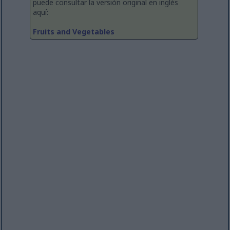
puede consultar la versión original en inglés
aquí:
Fruits and Vegetables