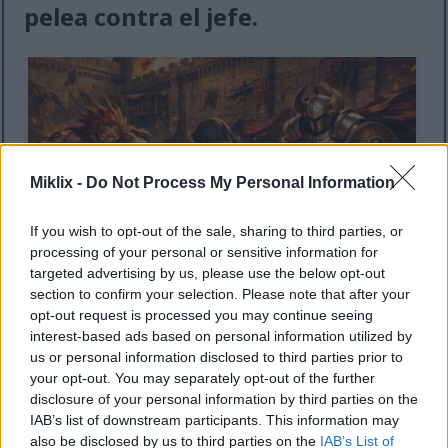
pelea contra el jefe.
Miklix -
Do Not Process My Personal Information
If you wish to opt-out of the sale, sharing to third parties, or
processing of your personal or sensitive information for
targeted advertising by us, please use the below opt-out
section to confirm your selection. Please note that after your
opt-out request is processed you may continue seeing
Ilustración de estilo anime de la armadura del Cuchillo
interest-based ads based on personal information utilized by
Deslucido en Negro enfrentándose al Guerrero Ilegible
us or personal information disclosed to third parties prior to
y a un Caballero del Crisol con espada y escudo en el
your opt-out. You may separately opt-out of the further
patio en llamas del Castillo Melena Roja.
disclosure of your personal information by third parties on the
Haga clic o toque la imagen para obtener más
IAB’s list of downstream participants. This information may
información y resoluciones más altas.
also be disclosed by us to third parties on the
IAB’s List of