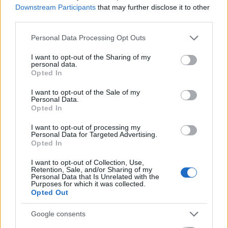
Downstream Participants
that may further disclose it to other
third parties.
Please note that this website/app uses one or more Google
Personal Data Processing Opt Outs
services and may gather and store information including but
not limited to your visit or usage behaviour. You may click to
I want to opt-out of the Sharing of my
personal data.
grant or deny consent to Google and its third-party tags to
Opted In
use your data for below specified purposes in below Google
consent section.
I want to opt-out of the Sale of my
Personal Data.
Opted In
I want to opt-out of processing my
Personal Data for Targeted Advertising.
Opted In
Imagen de estilo anime del Deslucido visto desde atrás
a la izquierda, frente al Guerrero Ilegible y un
I want to opt-out of Collection, Use,
Retention, Sale, and/or Sharing of my
Caballero del Crisol con espada y escudo en el patio
Personal Data that Is Unrelated with the
en ruinas del Castillo Melena Roja.
Purposes for which it was collected.
Haga clic o toque la imagen para obtener más
Opted Out
información y resoluciones más altas.
Google consents