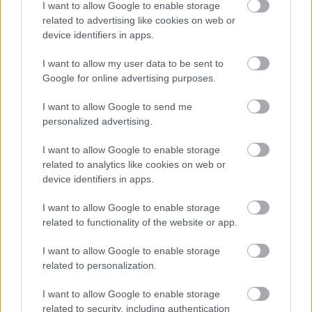
I want to allow Google to enable storage
related to advertising like cookies on web or
device identifiers in apps.
I want to allow my user data to be sent to
Google for online advertising purposes.
I want to allow Google to send me
personalized advertising.
I want to allow Google to enable storage
related to analytics like cookies on web or
device identifiers in apps.
Arte de fan estilo anime del Tarnished luchando contra
el Caballero del Crisol y el Guerrero Ilegítimo en el
I want to allow Google to enable storage
Castillo Melena Roja.
related to functionality of the website or app.
Haga clic o toque la imagen para obtener más
información y resoluciones más altas.
I want to allow Google to enable storage
related to personalization.
I want to allow Google to enable storage
related to security, including authentication