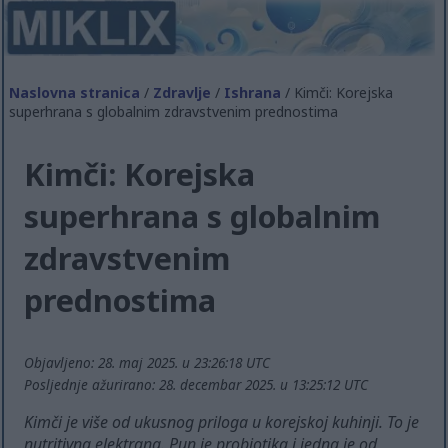
Naslovna stranica
/
Zdravlje
/
Ishrana
/ Kimči: Korejska
superhrana s globalnim zdravstvenim prednostima
Kimči: Korejska
superhrana s globalnim
zdravstvenim
prednostima
Objavljeno: 28. maj 2025. u 23:26:18 UTC
Posljednje ažurirano: 28. decembar 2025. u 13:25:12 UTC
Kimči je više od ukusnog priloga u korejskoj kuhinji. To je
nutritivna elektrana. Pun je probiotika i jedna je od