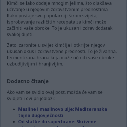
Kimči se lako dodaje mnogim jelima, što olakšava
uživanje u njegovim zdravstvenim prednostima.
Kako postaje sve popularniji širom svijeta,
isprobavanje različitih recepata za kimči može
začiniti vaše obroke. To je ukusan i zdrav dodatak
svakoj dijeti.
Zato, zaronite u svijet kimčija i otkrijte njegov
ukusan okus i zdravstvene prednosti. To je živahna,
fermentirana hrana koja može učiniti vaše obroke
uzbudljivijim i hranjivijim.
Dodatno čitanje
Ako vam se svidio ovaj post, možda će vam se
svidjeti i ovi prijedlozi:
Masline i maslinovo ulje: Mediteranska
tajna dugovječnosti
Od slatke do superhrane: Skrivene