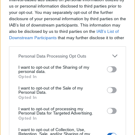
Također ima protuupalna svojstva. To pomaže u
us or personal information disclosed to third parties prior to
snižavanju krvnog pritiska i podržava zdravlje srca.
your opt-out. You may separately opt-out of the further
Dodavanje kimčija vašim obrocima može ih učiniti
disclosure of your personal information by third parties on the
ukusnijim. Također vam daje važne hranjive tvari za
IAB’s list of downstream participants. This information may
cjelokupno zdravlje. Evo nekih ključnih prednosti
also be disclosed by us to third parties on the
IAB’s List of
Downstream Participants
that may further disclose it to other
kimčija za vaše srce:
third parties.
Pomaže u snižavanju nivoa holesterola
Please note that this website/app uses one or more Google
Smanjuje krvni pritisak
Personal Data Processing Opt Outs
services and may gather and store information including but
Poboljšava ukupni lipidni profil
not limited to your visit or usage behaviour. You may click to
I want to opt-out of the Sharing of my
Doprinosi smanjenju rizika od srčanih bolesti
personal data.
grant or deny consent to Google and its third-party tags to
Opted In
use your data for below specified purposes in below Google
consent section.
I want to opt-out of the Sale of my
Personal Data.
Opted In
I want to opt-out of processing my
Personal Data for Targeted Advertising.
Opted In
I want to opt-out of Collection, Use,
Retention, Sale, and/or Sharing of my