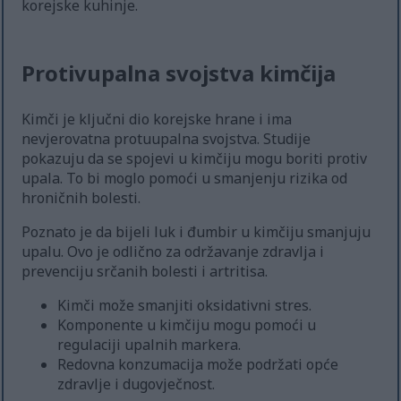
korejske kuhinje.
Protivupalna svojstva kimčija
Kimči je ključni dio korejske hrane i ima
nevjerovatna protuupalna svojstva. Studije
pokazuju da se spojevi u kimčiju mogu boriti protiv
upala. To bi moglo pomoći u smanjenju rizika od
hroničnih bolesti.
Poznato je da bijeli luk i đumbir u kimčiju smanjuju
upalu. Ovo je odlično za održavanje zdravlja i
prevenciju srčanih bolesti i artritisa.
Kimči može smanjiti oksidativni stres.
Komponente u kimčiju mogu pomoći u
regulaciji upalnih markera.
Redovna konzumacija može podržati opće
zdravlje i dugovječnost.