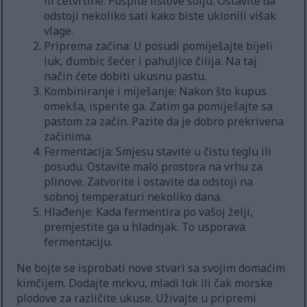
ili četvrtine. Pospite listove solju. Ostavite da
odstoji nekoliko sati kako biste uklonili višak
vlage.
Priprema začina: U posudi pomiješajte bijeli
luk, đumbir, šećer i pahuljice čilija. Na taj
način ćete dobiti ukusnu pastu.
Kombiniranje i miješanje: Nakon što kupus
omekša, isperite ga. Zatim ga pomiješajte sa
pastom za začin. Pazite da je dobro prekrivena
začinima.
Fermentacija: Smjesu stavite u čistu teglu ili
posudu. Ostavite malo prostora na vrhu za
plinove. Zatvorite i ostavite da odstoji na
sobnoj temperaturi nekoliko dana.
Hlađenje: Kada fermentira po vašoj želji,
premjestite ga u hladnjak. To usporava
fermentaciju.
Ne bojte se isprobati nove stvari sa svojim domaćim
kimčijem. Dodajte mrkvu, mladi luk ili čak morske
plodove za različite ukuse. Uživajte u pripremi