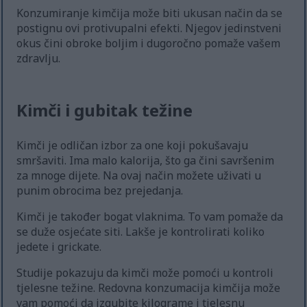
Konzumiranje kimčija može biti ukusan način da se
postignu ovi protivupalni efekti. Njegov jedinstveni
okus čini obroke boljim i dugoročno pomaže vašem
zdravlju.
Kimči i gubitak težine
Kimči je odličan izbor za one koji pokušavaju
smršaviti. Ima malo kalorija, što ga čini savršenim
za mnoge dijete. Na ovaj način možete uživati u
punim obrocima bez prejedanja.
Kimči je također bogat vlaknima. To vam pomaže da
se duže osjećate siti. Lakše je kontrolirati koliko
jedete i grickate.
Studije pokazuju da kimči može pomoći u kontroli
tjelesne težine. Redovna konzumacija kimčija može
vam pomoći da izgubite kilograme i tjelesnu