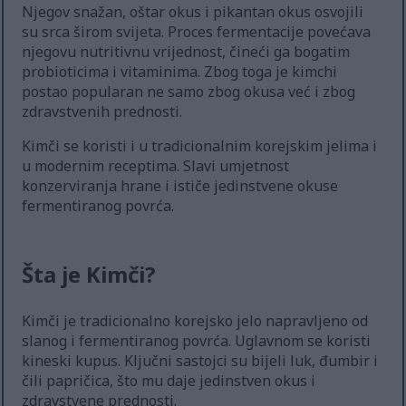
Njegov snažan, oštar okus i pikantan okus osvojili
su srca širom svijeta. Proces fermentacije povećava
njegovu nutritivnu vrijednost, čineći ga bogatim
probioticima i vitaminima. Zbog toga je kimchi
postao popularan ne samo zbog okusa već i zbog
zdravstvenih prednosti.
Kimči se koristi i u tradicionalnim korejskim jelima i
u modernim receptima. Slavi umjetnost
konzerviranja hrane i ističe jedinstvene okuse
fermentiranog povrća.
Šta je Kimči?
Kimči je tradicionalno korejsko jelo napravljeno od
slanog i fermentiranog povrća. Uglavnom se koristi
kineski kupus. Ključni sastojci su bijeli luk, đumbir i
čili papričica, što mu daje jedinstven okus i
zdravstvene prednosti.