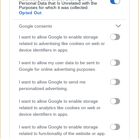
Personal Data that Is Unrelated with the
Purposes for which it was collected.
Opted Out
Ilustracija živopisnog kimčija sa simbolima zdravlja
srca i hranjivim tvarima.
Google consents
Kliknite ili dodirnite sliku za više informacija i veće
rezolucije.
I want to allow Google to enable storage
related to advertising like cookies on web or
device identifiers in apps.
Kimči kao prirodna pomoć za
I want to allow my user data to be sent to
probavu
Google for online advertising purposes.
I want to allow Google to send me
Kimči je prirodno sredstvo za poboljšanje probave,
personalized advertising.
što ga čini odličnim za obroke koji se fokusiraju na
zdravlje probave. Proces fermentacije u kimčiju
I want to allow Google to enable storage
potiče rast dobrih probiotika. Ovi probiotici pomažu
related to analytics like cookies on web or
u održavanju ravnoteže crijevne flore, što dovodi do
device identifiers in apps.
bolje probave.
I want to allow Google to enable storage
Dodavanje kimčija u vaše obroke može pomoći kod
related to functionality of the website or app.
redovnog pražnjenja crijeva. Sadrži dijetalna vlakna