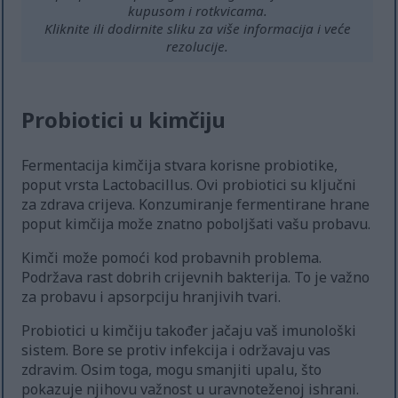
kupusom i rotkvicama.
Kliknite ili dodirnite sliku za više informacija i veće
rezolucije.
Probiotici u kimčiju
Fermentacija kimčija stvara korisne probiotike,
poput vrsta Lactobacillus. Ovi probiotici su ključni
za zdrava crijeva. Konzumiranje fermentirane hrane
poput kimčija može znatno poboljšati vašu probavu.
Kimči može pomoći kod probavnih problema.
Podržava rast dobrih crijevnih bakterija. To je važno
za probavu i apsorpciju hranjivih tvari.
Probiotici u kimčiju također jačaju vaš imunološki
sistem. Bore se protiv infekcija i održavaju vas
zdravim. Osim toga, mogu smanjiti upalu, što
pokazuje njihovu važnost u uravnoteženoj ishrani.