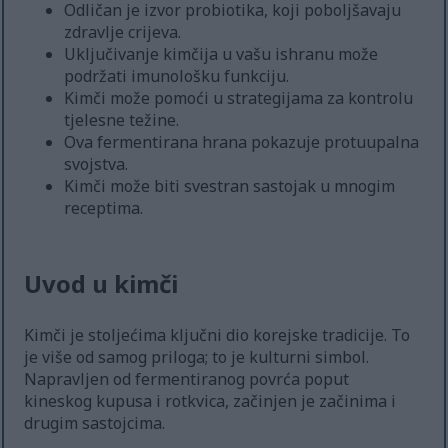
Odličan je izvor probiotika, koji poboljšavaju
zdravlje crijeva.
Uključivanje kimčija u vašu ishranu može
podržati imunološku funkciju.
Kimči može pomoći u strategijama za kontrolu
tjelesne težine.
Ova fermentirana hrana pokazuje protuupalna
svojstva.
Kimči može biti svestran sastojak u mnogim
receptima.
Uvod u kimči
Kimči je stoljećima ključni dio korejske tradicije. To
je više od samog priloga; to je kulturni simbol.
Napravljen od fermentiranog povrća poput
kineskog kupusa i rotkvica, začinjen je začinima i
drugim sastojcima.