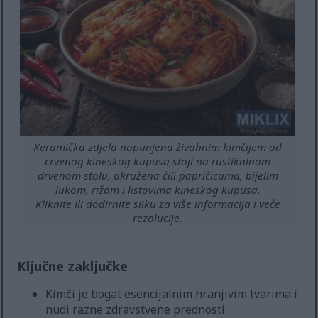
Keramička zdjela napunjena živahnim kimčijem od
crvenog kineskog kupusa stoji na rustikalnom
drvenom stolu, okružena čili papričicama, bijelim
lukom, rižom i listovima kineskog kupusa.
Kliknite ili dodirnite sliku za više informacija i veće
rezolucije.
Ključne zaključke
Kimči je bogat esencijalnim hranjivim tvarima i
nudi razne zdravstvene prednosti.