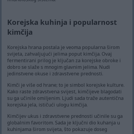
Korejska kuhinja i popularnost
kimčija
Korejska hrana postala je veoma popularna širom
svijeta, zahvaljujući jelima poput kimčija. Ovaj
fermentirani prilog je ključan za korejske obroke i
dobro se slaže s mnogim glavnim jelima. Nudi
jedinstvene okuse i zdravstvene prednosti.
Kimči je više od hrane; to je simbol korejske kulture.
Kako raste zdravstvena svijest, kimčijeve blagodati
su ga učinile omiljenim. Ljudi sada traže autentična
korejska jela, ističući ulogu kimčija.
Kimčijev ukus i zdravstvene prednosti učinile su ga
globalnim favoritom. Sada je ključni dio kuhanja u
kuhinjama širom svijeta, što pokazuje doseg