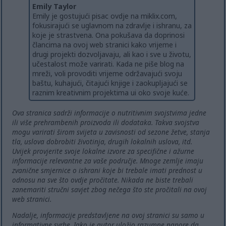
Emily Taylor
Emily je gostujući pisac ovdje na miklix.com,
fokusirajući se uglavnom na zdravlje i ishranu, za
koje je strastvena. Ona pokušava da doprinosi
člancima na ovoj web stranici kako vrijeme i
drugi projekti dozvoljavaju, ali kao i sve u životu,
učestalost može varirati. Kada ne piše blog na
mreži, voli provoditi vrijeme održavajući svoju
baštu, kuhajući, čitajući knjige i zaokupljajući se
raznim kreativnim projektima ui oko svoje kuće.
Ova stranica sadrži informacije o nutritivnim svojstvima jedne
ili više prehrambenih proizvoda ili dodataka. Takva svojstva
mogu varirati širom svijeta u zavisnosti od sezone žetve, stanja
tla, uslova dobrobiti životinja, drugih lokalnih uslova, itd.
Uvijek provjerite svoje lokalne izvore za specifične i ažurne
informacije relevantne za vaše područje. Mnoge zemlje imaju
zvanične smjernice o ishrani koje bi trebale imati prednost u
odnosu na sve što ovdje pročitate. Nikada ne biste trebali
zanemariti stručni savjet zbog nečega što ste pročitali na ovoj
web stranici.
Nadalje, informacije predstavljene na ovoj stranici su samo u
informativne svrhe. Iako je autor uložio razumne napore da