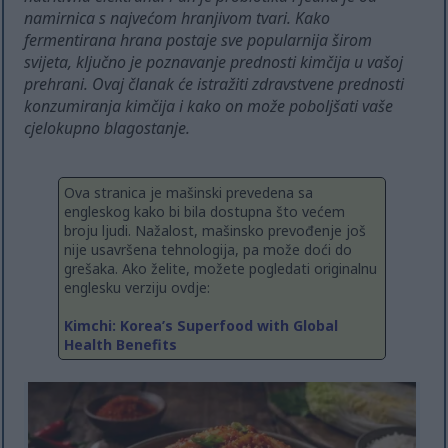
namirnica s najvećom hranjivom tvari. Kako
fermentirana hrana postaje sve popularnija širom
svijeta, ključno je poznavanje prednosti kimčija u vašoj
prehrani. Ovaj članak će istražiti zdravstvene prednosti
konzumiranja kimčija i kako on može poboljšati vaše
cjelokupno blagostanje.
Ova stranica je mašinski prevedena sa
engleskog kako bi bila dostupna što većem
broju ljudi. Nažalost, mašinsko prevođenje još
nije usavršena tehnologija, pa može doći do
grešaka. Ako želite, možete pogledati originalnu
englesku verziju ovdje:
Kimchi: Korea’s Superfood with Global
Health Benefits