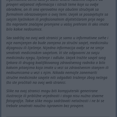
provjeri valjanost informacija i istraži teme koje su ovdje
obrađene, on ili ona vjerovatno nije obučeni stručnjak sa
formalnim obrazovanjem o ovoj temi. Uvijek se posavjetujte sa
svojim liječnikom ili profesionalnim dijetetičarom prije nego
što napravite značajne promjene u vašoj prehrani ili ako imate
bilo kakve nedoumice.
Sav sadržaj na ovoj web stranici je samo u informativne svrhe i
nije namijenjen da bude zamjena za stručni savjet, medicinsku
dijagnozu ili liječenje. Nijedna informacija ovdje se ne smije
smatrati medicinskim savjetom. Vi ste odgovorni za svoju
medicinsku njegu, liječenje i odluke. Uvijek tražite savjet svog
ljekara ili drugog kvalifikovanog zdravstvenog radnika o bilo
kakvim pitanjima koja imate u vezi sa zdravstvenim stanjem ili
nedoumicama u vezi s njim. Nikada nemojte zanemariti
stručne medicinske savjete niti odgađati traženje zbog nečega
što ste pročitali na ovoj web stranici.
Slike na ovoj stranici mogu biti kompjuterski generirane
ilustracije ili približne vrijednosti i stoga nisu nužno stvarne
fotografije. Takve slike mogu sadržavati netačnosti i ne bi se
trebale smatrati naučno ispravnim bez provjere.