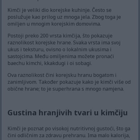
Kimči je veliki dio korejske kuhinje. Često se
poslužuje kao prilog uz mnoga jela. Zbog toga je
omiljen u mnogim korejskim domovima.
Postoji preko 200 vrsta kimčija, što pokazuje
raznolikost korejske hrane. Svaka vrsta ima svoj
ukus i teksturu, ovisno o lokalnim ukusima i
sastojcima. Među omiljenima možete pronaći
baechu kimchi, kkakdugi i oi sobagi.
Ova raznolikost čini korejsku hranu bogatom i
zanimljivom. Također pokazuje kako je kimči više od
obične hrane; to je superhrana s mnogo namjena.
Gustina hranjivih tvari u kimčiju
Kimči je poznat po visokoj nutritivnoj gustoći, što ga
čini odličnim za zdravu prehranu. Ima malo kalorija,