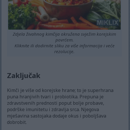
Zdjela živahnog kimčija okružena svježim korejskim
povrćem.
Kliknite ili dodirnite sliku za više informacija i veće
rezolucije.
Zaključak
Kimči je više od korejske hrane; to je superhrana
puna hranjivih tvari i probiotika. Prepuna je
zdravstvenih prednosti poput bolje probave,
podrške imunitetu i zdravlja srca. Njegova
mješavina sastojaka dodaje okus i poboljšava
dobrobit.