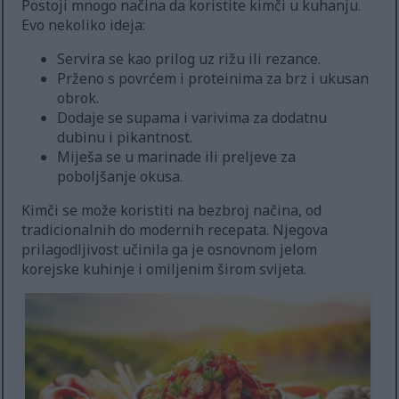
Postoji mnogo načina da koristite kimči u kuhanju.
Evo nekoliko ideja:
Servira se kao prilog uz rižu ili rezance.
Prženo s povrćem i proteinima za brz i ukusan
obrok.
Dodaje se supama i varivima za dodatnu
dubinu i pikantnost.
Miješa se u marinade ili preljeve za
poboljšanje okusa.
Kimči se može koristiti na bezbroj načina, od
tradicionalnih do modernih recepata. Njegova
prilagodljivost učinila ga je osnovnom jelom
korejske kuhinje i omiljenim širom svijeta.