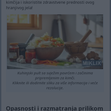
kimčija i iskoristite zdravstvene prednosti ovog
hranjivog jela!
Kuhinjski pult sa svježim povrćem i začinima
pripremljenim za kimči.
Kliknite ili dodirnite sliku za više informacija i veće
rezolucije.
Opasnosti i razmatranja prilikom