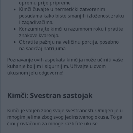
opremu prije pripreme.
Kimči čuvajte u hermetički zatvorenim
posudama kako biste smanjili izloženost zraku
i zagađivačima.
Konzumirajte kimči u razumnom roku i pratite
znakove kvarenja.
Obratite pažnju na veličinu porcija, posebno
na sadržaj natrijuma.
Poznavanje ovih aspekata kimčija može učiniti vaše
kuhanje boljim i sigurnijim. Uživajte u ovom
ukusnom jelu odgovorno!
Kimči: Svestran sastojak
Kimči je voljen zbog svoje svestranosti. Omiljen je u
mnogim jelima zbog svog jedinstvenog okusa. To ga
čini privlačnim za mnoge različite ukuse.