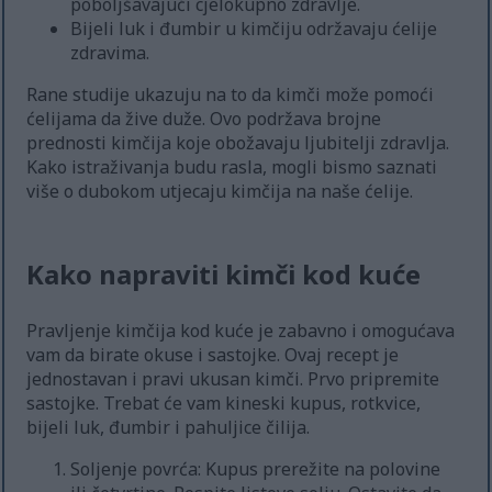
poboljšavajući cjelokupno zdravlje.
Bijeli luk i đumbir u kimčiju održavaju ćelije
zdravima.
Rane studije ukazuju na to da kimči može pomoći
ćelijama da žive duže. Ovo podržava brojne
prednosti kimčija koje obožavaju ljubitelji zdravlja.
Kako istraživanja budu rasla, mogli bismo saznati
više o dubokom utjecaju kimčija na naše ćelije.
Kako napraviti kimči kod kuće
Pravljenje kimčija kod kuće je zabavno i omogućava
vam da birate okuse i sastojke. Ovaj recept je
jednostavan i pravi ukusan kimči. Prvo pripremite
sastojke. Trebat će vam kineski kupus, rotkvice,
bijeli luk, đumbir i pahuljice čilija.
Soljenje povrća: Kupus prerežite na polovine