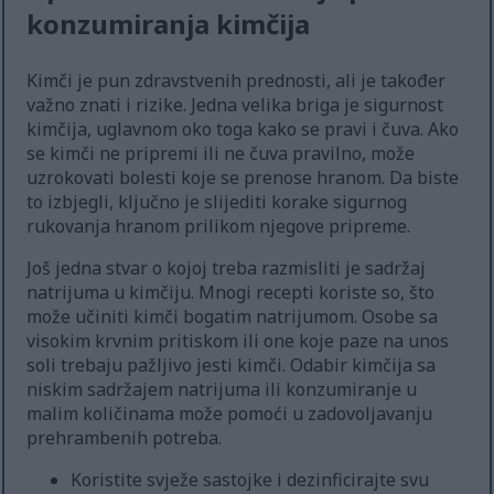
konzumiranja kimčija
Kimči je pun zdravstvenih prednosti, ali je također
važno znati i rizike. Jedna velika briga je sigurnost
kimčija, uglavnom oko toga kako se pravi i čuva. Ako
se kimči ne pripremi ili ne čuva pravilno, može
uzrokovati bolesti koje se prenose hranom. Da biste
to izbjegli, ključno je slijediti korake sigurnog
rukovanja hranom prilikom njegove pripreme.
Još jedna stvar o kojoj treba razmisliti je sadržaj
natrijuma u kimčiju. Mnogi recepti koriste so, što
može učiniti kimči bogatim natrijumom. Osobe sa
visokim krvnim pritiskom ili one koje paze na unos
soli trebaju pažljivo jesti kimči. Odabir kimčija sa
niskim sadržajem natrijuma ili konzumiranje u
malim količinama može pomoći u zadovoljavanju
prehrambenih potreba.
Koristite svježe sastojke i dezinficirajte svu