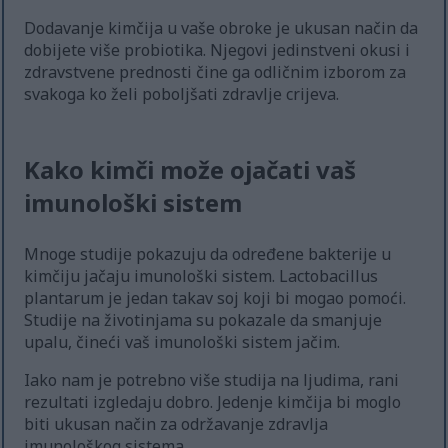
Dodavanje kimčija u vaše obroke je ukusan način da
dobijete više probiotika. Njegovi jedinstveni okusi i
zdravstvene prednosti čine ga odličnim izborom za
svakoga ko želi poboljšati zdravlje crijeva.
Kako kimči može ojačati vaš
imunološki sistem
Mnoge studije pokazuju da određene bakterije u
kimčiju jačaju imunološki sistem. Lactobacillus
plantarum je jedan takav soj koji bi mogao pomoći.
Studije na životinjama su pokazale da smanjuje
upalu, čineći vaš imunološki sistem jačim.
Iako nam je potrebno više studija na ljudima, rani
rezultati izgledaju dobro. Jedenje kimčija bi moglo
biti ukusan način za održavanje zdravlja
imunološkog sistema.