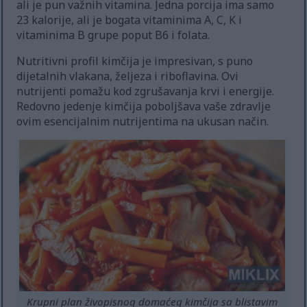
ali je pun važnih vitamina. Jedna porcija ima samo
23 kalorije, ali je bogata vitaminima A, C, K i
vitaminima B grupe poput B6 i folata.
Nutritivni profil kimčija je impresivan, s puno
dijetalnih vlakana, željeza i riboflavina. Ovi
nutrijenti pomažu kod zgrušavanja krvi i energije.
Redovno jedenje kimčija poboljšava vaše zdravlje
ovim esencijalnim nutrijentima na ukusan način.
Krupni plan živopisnog domaćeg kimčija sa blistavim