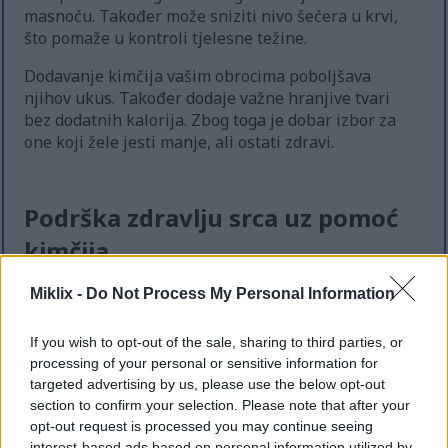
masnoću. Također može sniziti nivo šećera u krvi,
što pomaže u kontroli tjelesne težine.
Dodavanje kimčija vašim obrocima poboljšava
njihov ukus. Također dodaje važne hranjive tvari
bez dodatnih kalorija. Zbog toga je dobar izbor za
one koji žele jesti manje, ali ostati zdravi.
Podrška zdravlju srca uz pomoć
kimčija
Miklix -
Do Not Process My Personal Information
Kimči je odličan za zdravlje srca. Ukusan je dodatak
svakom obroku. Redovno jedenje kimčija može
If you wish to opt-out of the sale, sharing to third parties, or
pomoći u održavanju nivoa holesterola pod
processing of your personal or sensitive information for
kontrolom.
targeted advertising by us, please use the below opt-out
Studije pokazuju da je mješavina fermentiranog
section to confirm your selection. Please note that after your
povrća i začina u kimčiju dobra za vaše srce.
opt-out request is processed you may continue seeing
interest-based ads based on personal information utilized by