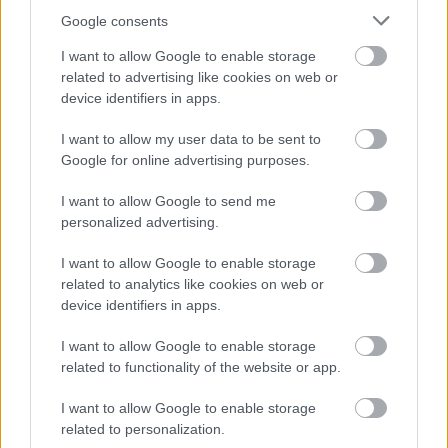
有助於降低心臟病的風險
Google consents
I want to allow Google to enable storage
related to advertising like cookies on web or
device identifiers in apps.
I want to allow my user data to be sent to
Google for online advertising purposes.
I want to allow Google to send me
personalized advertising.
I want to allow Google to enable storage
充滿活力的泡菜插圖，帶有心臟健康符號和營養成分。.
related to analytics like cookies on web or
按一下或點擊圖片以獲得更多資訊和更高解析度。
device identifiers in apps.
I want to allow Google to enable storage
related to functionality of the website or app.
泡菜作為天然助消化劑
I want to allow Google to enable storage
related to personalization.
泡菜是一種天然的助消化食品，非常適合注重消化健康