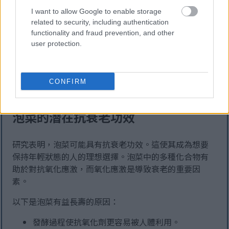
的膳食。泡菜的發酵過程會產生有益的益生菌。這些益
I want to allow Google to enable storage
生菌有助於維持腸道菌叢平衡，進而改善消化。
related to security, including authentication
functionality and fraud prevention, and other
在餐點中添加泡菜有助於規律排便。泡菜富含膳食纖
user protection.
維，有助於促進腸道蠕動。它也可能有助於緩解腸躁症
（IBS）的症狀。許多人發現，食用泡菜等發酵食品可以
緩解消化問題。
CONFIRM
泡菜的潛在抗衰老功效
研究表明，泡菜可能具有抗衰老功效。這使其成為想要
保持年輕狀態的人的理想選擇。泡菜中的多種化合物有
助於對抗氧化應激，而氧化應激是導致衰老的重要因
素。
以下是泡菜有益長壽的原因：
發酵過程使抗氧化劑更容易被人體利用。