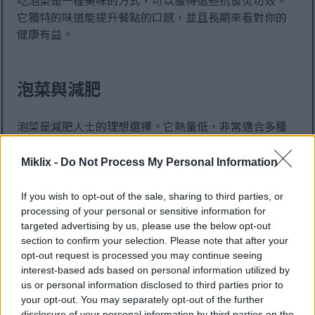
吃泡菜是一種美味的方式，可以獲得這些抗發炎功效。
它獨特的味道能提升餐點的口感，並且長期來看對你的
健康有益。
泡菜與減肥
泡菜是減肥人士的理想選擇。它熱量低，非常適合多種
飲食計劃。這樣，你既可以享受美食，又不會吃太多。
Miklix -
Do Not Process My Personal Information
泡菜也富含膳食纖維，有助於延長飽足感，讓你更容易
控制正餐和點心的攝取量。
If you wish to opt-out of the sale, sharing to third parties, or
processing of your personal or sensitive information for
研究表明，泡菜有助於控制體重。經常食用泡菜可能有
targeted advertising by us, please use the below opt-out
助於減輕體重和減少體脂。它還可以降低血糖水平，從
section to confirm your selection. Please note that after your
而幫助體重管理。
opt-out request is processed you may continue seeing
interest-based ads based on personal information utilized by
在餐點中加入泡菜，不僅能提升菜餚的口感，還能補充
us or personal information disclosed to third parties prior to
重要的營養成分，而且不會增加額外的卡路里。因此，
your opt-out. You may separately opt-out of the further
對於那些想要少吃但又想保持健康的人來說，泡菜是一
disclosure of your personal information by third parties on the