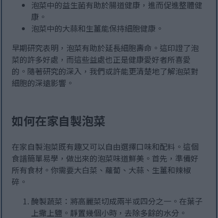
泡菜中的益生菌有助於腸道健康，進而促進整體健
康。
泡菜中的大蒜和生薑能保持細胞健康。
早期研究表明，泡菜有助於延長細胞壽命。這印證了泡
菜的許多好處，而這些益處也正是健康愛好者所喜愛
的。隨著研究的深入，我們或許能更清楚地了解泡菜對
細胞的深遠影響。
如何在家自製泡菜
在家自製泡菜既有趣又可以自由選擇口味和配料。這個
食譜簡單易學，做出來的泡菜味道鮮美。首先，準備好
所有食材。你需要大白菜、蘿蔔、大蒜、生薑和辣椒
碎。
醃製蔬菜：將高麗菜切成兩半或四分之一。在葉子
上撒上鹽。靜置幾個小時，去除多餘的水分。