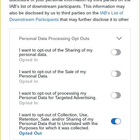
個不錯的選擇。
IAB’s list of downstream participants. This information may
also be disclosed by us to third parties on the
IAB’s List of
Downstream Participants
that may further disclose it to other
third parties.
泡菜有益心臟健康
Please note that this website/app uses one or more Google
Personal Data Processing Opt Outs
services and may gather and store information including but
泡菜對心臟健康非常有益，而且味道鮮美，是任何餐點
not limited to your visit or usage behaviour. You may click to
I want to opt-out of the Sharing of my
的完美搭配。經常食用泡菜有助於控制膽固醇水平。
personal data.
grant or deny consent to Google and its third-party tags to
Opted In
use your data for below specified purposes in below Google
研究表明，泡菜中發酵蔬菜和香料的混合物有益心臟健
consent section.
I want to opt-out of the Sale of my
康，也具有抗發炎特性。這些都有助於降低血壓，維持
Personal Data.
心臟健康。
Opted In
I want to opt-out of processing my
在餐點中加入泡菜可以提升風味，也能提供對整體健康
Personal Data for Targeted Advertising.
至關重要的營養素。以下是泡菜對心臟的一些主要好
Opted In
處：
I want to opt-out of Collection, Use,
Retention, Sale, and/or Sharing of my
有助於降低膽固醇水平
Personal Data that Is Unrelated with the
Purposes for which it was collected.
降低血壓
Opted Out
改善整體血脂譜