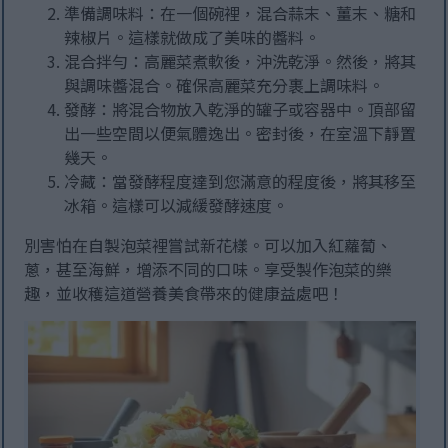
準備調味料：在一個碗裡，混合蒜末、薑末、糖和
辣椒片。這樣就做成了美味的醬料。
混合拌勻：高麗菜煮軟後，沖洗乾淨。然後，將其
與調味醬混合。確保高麗菜充分裹上調味料。
發酵：將混合物放入乾淨的罐子或容器中。頂部留
出一些空間以便氣體逸出。密封後，在室溫下靜置
幾天。
冷藏：當發酵程度達到您滿意的程度後，將其移至
冰箱。這樣可以減緩發酵速度。
別害怕在自製泡菜裡嘗試新花樣。可以加入紅蘿蔔、
蔥，甚至海鮮，增添不同的口味。享受製作泡菜的樂
趣，並收穫這道營養美食帶來的健康益處吧！