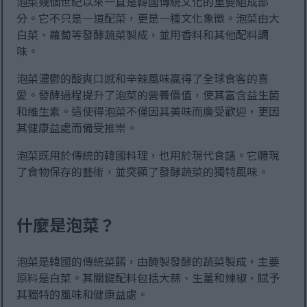
泡菜幾個世紀以來一直是韓國傳統文化的重要組成部
分。它不只是一道配菜，更是一種文化象徵。泡菜由大
白菜、蘿蔔等發酵蔬菜製成，並用香料和其他配料調
味。
泡菜濃鬱的酸爽口感和辛辣風味贏得了全球食客的喜
愛。發酵過程提升了泡菜的營養價值，使其富含益生菌
和維生素。這使得泡菜不僅因其美味而廣受歡迎，更因
其健康益處而備受推崇。
泡菜既用於傳統的韓國料理，也用於現代食譜。它體現
了食物保存的藝術，並突顯了發酵蔬菜的獨特風味。
什麼是泡菜？
泡菜是韓國的傳統菜餚，由醃製發酵的蔬菜製成，主要
原料是白菜。其關鍵配料包括大蒜、生薑和辣椒，賦予
其獨特的風味和健康益處。