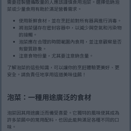
需要控製鹽攝取量的人應該謹慎食用泡菜。選擇低鈉泡
菜或少量食用有助於滿足營養需求。
使用新鮮食材，並在烹飪前對所有器具進行消毒。
將泡菜儲存在密封容器中，以減少與空氣和污染物
的接觸。
泡菜應在合理的時間範圍內食用，並注意觀察是否
有變質跡象。
注意食物份量，尤其要注意鈉含量。
了解泡菜的這些知識，可以讓你的烹飪體驗更美好、更
安全。請負責任地享用這道美味佳餚！
泡菜：一種用途廣泛的食材
泡菜因其用途廣泛而備受喜愛。它獨特的風味使其成為
許多菜餚中的常用配料，也因此能夠滿足各種不同的口
味。