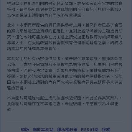
得與您所在地區相關的最新特定資訊。許多國家都有官方的飲食
指引，這些指引應優先於您在此讀到的任何資訊。您絕不應該因
為在本網站上讀到的內容而忽略專業建議。
此外，本網頁所提供的資訊僅供參考之用。雖然作者已盡了合理
的努力來驗證這些資訊的正確性，並對此處所涵蓋的主題進行研
究，但他或她可能並非在此主題上接受過正規教育的訓練有素的
專業人士。在大幅改變飲食習慣或有任何相關疑慮之前，請務必
諮詢您的醫師或專業營養師。
本網站上的所有內容僅供參考，並未取代專業建議、醫療診斷或
治療。此處的任何資訊都不應被視為醫療建議。您要對自己的醫
療照護、治療和決定負責。如果您對醫療狀況或健康問題有任何
疑問，請務必諮詢您的醫生或其他合格的醫療保健提供者。切勿
因為在本網站上讀到的內容而忽視專業醫療建議或延遲尋求專業
醫療建議。
本頁圖片可能是電腦生成的插圖或近似圖，因此並非真實照片。
此類圖片可能存在不準確之處，未經驗證，不應被視為科學正
確。
頭版
-
關於本網站
-
隱私權政策
-
RSS 訂閱
-
接觸