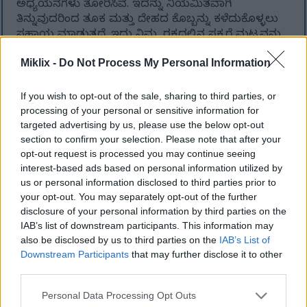
ಅಧ್ಯಯನಗಳು ತೋರಿಸಿವೆ. ಇದನ್ನು ನಿಯಮಿತವಾಗಿ
ತಿನ್ನುವುದರಿಂದ ತೂಕ ಮತ್ತು ದೇಹದ ಕೊಬ್ಬನ್ನು ಕಳೆದುಕೊಳ್ಳಲು
ಸಹಾಯ ಮಾಡುತ್ತದೆ. ಇದು ನಿಮ್ಮ ರಕ್ತದಲ್ಲಿನ ಸಕ್ಕರೆ ಮಟ್ಟವನ್ನು
ಕಡಿಮೆ ಮಾಡುತ್ತದೆ ಮತ್ತು ತೂಕ ನಿರ್ವಹಣೆಗೆ ಸಹಾಯ
Miklix -
Do Not Process My Personal Information
ಮಾಡುತ್ತದೆ.
ನಿಮ್ಮ ಊಟಕ್ಕೆ ಕಿಮ್ಚಿ ಸೇರಿಸುವುದರಿಂದ ಅವುಗಳಿಗೆ ರುಚಿ
If you wish to opt-out of the sale, sharing to third parties, or
ಹೆಚ್ಚುತ್ತದೆ. ಇದು ಹೆಚ್ಚುವರಿ ಕ್ಯಾಲೊರಿಗಳಿಲ್ಲದೆ ಪ್ರಮುಖ
processing of your personal or sensitive information for
ಪೋಷಕಾಂಶಗಳನ್ನು ಕೂಡ ಸೇರಿಸುತ್ತದೆ. ಕಡಿಮೆ ತಿನ್ನಲು ಆದರೆ
targeted advertising by us, please use the below opt-out
ಆರೋಗ್ಯವಾಗಿರಲು ಬಯಸುವವರಿಗೆ ಇದು ಉತ್ತಮ
section to confirm your selection. Please note that after your
ಆಯ್ಕೆಯಾಗಿದೆ.
opt-out request is processed you may continue seeing
interest-based ads based on personal information utilized by
us or personal information disclosed to third parties prior to
your opt-out. You may separately opt-out of the further
ಕಿಮ್ಚಿಯೊಂದಿಗೆ ಹೃದಯ ಆರೋಗ್ಯವನ್ನು
disclosure of your personal information by third parties on the
ಬೆಂಬಲಿಸುವುದು
IAB’s list of downstream participants. This information may
also be disclosed by us to third parties on the
IAB’s List of
Downstream Participants
that may further disclose it to other
ಕಿಮ್ಚಿ ನಿಮ್ಮ ಹೃದಯದ ಆರೋಗ್ಯಕ್ಕೆ ಉತ್ತಮ. ಇದು ಯಾವುದೇ
third parties.
ಊಟಕ್ಕೆ ರುಚಿಕರವಾದ ಸೇರ್ಪಡೆಯಾಗಿದೆ. ಕಿಮ್ಚಿಯನ್ನು
ನಿಯಮಿತವಾಗಿ ತಿನ್ನುವುದರಿಂದ ನಿಮ್ಮ ಕೊಲೆಸ್ಟ್ರಾಲ್ ಮಟ್ಟವನ್ನು
Please note that this website/app uses one or more Google
Personal Data Processing Opt Outs
ನಿಯಂತ್ರಣದಲ್ಲಿಡಲು ಸಹಾಯ ಮಾಡುತ್ತದೆ.
services and may gather and store information including but