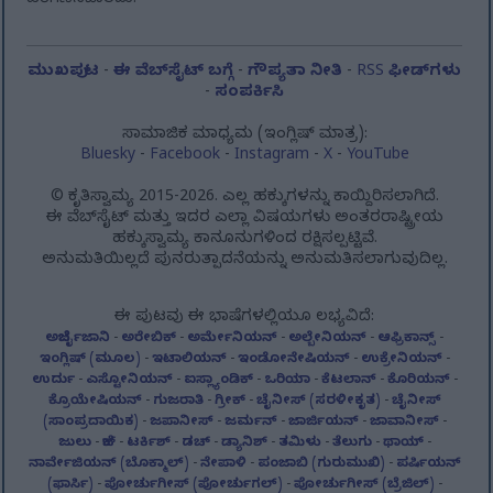
ಪರಿಗಣಿಸಬಾರದು.
ಮುಖಪುಟ
-
ಈ ವೆಬ್‌ಸೈಟ್ ಬಗ್ಗೆ
-
ಗೌಪ್ಯತಾ ನೀತಿ
-
RSS ಫೀಡ್‌ಗಳು
-
ಸಂಪರ್ಕಿಸಿ
ಸಾಮಾಜಿಕ ಮಾಧ್ಯಮ (ಇಂಗ್ಲಿಷ್ ಮಾತ್ರ):
Bluesky
-
Facebook
-
Instagram
-
X
-
YouTube
© ಕೃತಿಸ್ವಾಮ್ಯ 2015-2026. ಎಲ್ಲ ಹಕ್ಕುಗಳನ್ನು ಕಾಯ್ದಿರಿಸಲಾಗಿದೆ.
ಈ ವೆಬ್‌ಸೈಟ್ ಮತ್ತು ಇದರ ಎಲ್ಲಾ ವಿಷಯಗಳು ಅಂತರರಾಷ್ಟ್ರೀಯ
ಹಕ್ಕುಸ್ವಾಮ್ಯ ಕಾನೂನುಗಳಿಂದ ರಕ್ಷಿಸಲ್ಪಟ್ಟಿವೆ.
ಅನುಮತಿಯಿಲ್ಲದೆ ಪುನರುತ್ಪಾದನೆಯನ್ನು ಅನುಮತಿಸಲಾಗುವುದಿಲ್ಲ.
ಈ ಪುಟವು ಈ ಭಾಷೆಗಳಲ್ಲಿಯೂ ಲಭ್ಯವಿದೆ:
ಅಜೆರ್ಬೈಜಾನಿ
-
ಅರೇಬಿಕ್
-
ಅರ್ಮೇನಿಯನ್
-
ಅಲ್ಬೇನಿಯನ್
-
ಆಫ್ರಿಕಾನ್ಸ್
-
ಇಂಗ್ಲಿಷ್ (ಮೂಲ)
-
ಇಟಾಲಿಯನ್
-
ಇಂಡೋನೇಷಿಯನ್
-
ಉಕ್ರೇನಿಯನ್
-
ಉರ್ದು
-
ಎಸ್ಟೋನಿಯನ್
-
ಐಸ್ಲ್ಯಾಂಡಿಕ್
-
ಒರಿಯಾ
-
ಕೆಟಲಾನ್
-
ಕೊರಿಯನ್
-
ಕ್ರೊಯೇಷಿಯನ್
-
ಗುಜರಾತಿ
-
ಗ್ರೀಕ್
-
ಚೈನೀಸ್ (ಸರಳೀಕೃತ)
-
ಚೈನೀಸ್
(ಸಾಂಪ್ರದಾಯಿಕ)
-
ಜಪಾನೀಸ್
-
ಜರ್ಮನ್
-
ಜಾರ್ಜಿಯನ್
-
ಜಾವಾನೀಸ್
-
ಜುಲು
-
ಜೆಕ್
-
ಟರ್ಕಿಶ್
-
ಡಚ್
-
ಡ್ಯಾನಿಶ್
-
ತಮಿಳು
-
ತೆಲುಗು
-
ಥಾಯ್
-
ನಾರ್ವೇಜಿಯನ್ (ಬೊಕ್ಮಾಲ್)
-
ನೇಪಾಳಿ
-
ಪಂಜಾಬಿ (ಗುರುಮುಖಿ)
-
ಪರ್ಷಿಯನ್
(ಫಾರ್ಸಿ)
-
ಪೋರ್ಚುಗೀಸ್ (ಪೋರ್ಚುಗಲ್)
-
ಪೋರ್ಚುಗೀಸ್ (ಬ್ರೆಜಿಲ್)
-