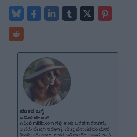
ಲೇಖಕರ ಬಗ್ಗೆ
ಎಮಿಲಿ ಟೇಲರ್
ಎಮಿಲಿ miklix.com ನಲ್ಲಿ ಅತಿಥಿ ಬರಹಗಾರರಾಗಿದ್ದು,
ಅವರು ಹೆಚ್ಚಾಗಿ ಆರೋಗ್ಯ ಮತ್ತು ಪೋಷಣೆಯ ಮೇಲೆ
ಕೇಂದ್ರೀಕರಿಸುತ್ತಾರೆ, ಅದರ ಬಗ್ಗೆ ಅವರಿಗೆ ಅಪಾರ ಆಸಕ್ತಿ