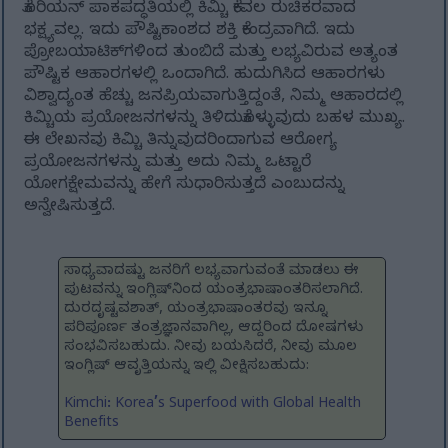
ಕೊರಿಯನ್ ಪಾಕಪದ್ಧತಿಯಲ್ಲಿ ಕಿಮ್ಚಿ ಕೇವಲ ರುಚಿಕರವಾದ
ಭಕ್ಷ್ಯವಲ್ಲ. ಇದು ಪೌಷ್ಟಿಕಾಂಶದ ಶಕ್ತಿ ಕೇಂದ್ರವಾಗಿದೆ. ಇದು
ಪ್ರೋಬಯಾಟಿಕ್‌ಗಳಿಂದ ತುಂಬಿದೆ ಮತ್ತು ಲಭ್ಯವಿರುವ ಅತ್ಯಂತ
ಪೌಷ್ಟಿಕ ಆಹಾರಗಳಲ್ಲಿ ಒಂದಾಗಿದೆ. ಹುದುಗಿಸಿದ ಆಹಾರಗಳು
ವಿಶ್ವಾದ್ಯಂತ ಹೆಚ್ಚು ಜನಪ್ರಿಯವಾಗುತ್ತಿದ್ದಂತೆ, ನಿಮ್ಮ ಆಹಾರದಲ್ಲಿ
ಕಿಮ್ಚಿಯ ಪ್ರಯೋಜನಗಳನ್ನು ತಿಳಿದುಕೊಳ್ಳುವುದು ಬಹಳ ಮುಖ್ಯ.
ಈ ಲೇಖನವು ಕಿಮ್ಚಿ ತಿನ್ನುವುದರಿಂದಾಗುವ ಆರೋಗ್ಯ
ಪ್ರಯೋಜನಗಳನ್ನು ಮತ್ತು ಅದು ನಿಮ್ಮ ಒಟ್ಟಾರೆ
ಯೋಗಕ್ಷೇಮವನ್ನು ಹೇಗೆ ಸುಧಾರಿಸುತ್ತದೆ ಎಂಬುದನ್ನು
ಅನ್ವೇಷಿಸುತ್ತದೆ.
ಸಾಧ್ಯವಾದಷ್ಟು ಜನರಿಗೆ ಲಭ್ಯವಾಗುವಂತೆ ಮಾಡಲು ಈ
ಪುಟವನ್ನು ಇಂಗ್ಲಿಷ್‌ನಿಂದ ಯಂತ್ರಭಾಷಾಂತರಿಸಲಾಗಿದೆ.
ದುರದೃಷ್ಟವಶಾತ್, ಯಂತ್ರಭಾಷಾಂತರವು ಇನ್ನೂ
ಪರಿಪೂರ್ಣ ತಂತ್ರಜ್ಞಾನವಾಗಿಲ್ಲ, ಆದ್ದರಿಂದ ದೋಷಗಳು
ಸಂಭವಿಸಬಹುದು. ನೀವು ಬಯಸಿದರೆ, ನೀವು ಮೂಲ
ಇಂಗ್ಲಿಷ್ ಆವೃತ್ತಿಯನ್ನು ಇಲ್ಲಿ ವೀಕ್ಷಿಸಬಹುದು:
Kimchi: Korea’s Superfood with Global Health
Benefits