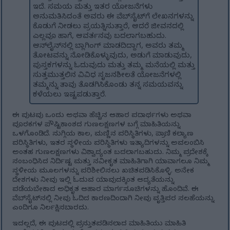
ಇದೆ. ಸಮಯ ಮತ್ತು ಇತರ ಯೋಜನೆಗಳು
ಅನುಮತಿಸಿದಂತೆ ಅವರು ಈ ವೆಬ್‌ಸೈಟ್‌ಗೆ ಲೇಖನಗಳನ್ನು
ಕೊಡುಗೆ ನೀಡಲು ಪ್ರಯತ್ನಿಸುತ್ತಾರೆ, ಆದರೆ ಜೀವನದಲ್ಲಿ
ಎಲ್ಲವೂ ಹಾಗೆ, ಆವರ್ತನವು ಬದಲಾಗಬಹುದು.
ಆನ್‌ಲೈನ್‌ನಲ್ಲಿ ಬ್ಲಾಗಿಂಗ್ ಮಾಡದಿದ್ದಾಗ, ಅವರು ತಮ್ಮ
ತೋಟವನ್ನು ನೋಡಿಕೊಳ್ಳುವುದು, ಅಡುಗೆ ಮಾಡುವುದು,
ಪುಸ್ತಕಗಳನ್ನು ಓದುವುದು ಮತ್ತು ತಮ್ಮ ಮನೆಯಲ್ಲಿ ಮತ್ತು
ಸುತ್ತಮುತ್ತಲಿನ ವಿವಿಧ ಸೃಜನಶೀಲತೆ ಯೋಜನೆಗಳಲ್ಲಿ
ತಮ್ಮನ್ನು ತಾವು ತೊಡಗಿಸಿಕೊಂಡು ತನ್ನ ಸಮಯವನ್ನು
ಕಳೆಯಲು ಇಷ್ಟಪಡುತ್ತಾರೆ.
ಈ ಪುಟವು ಒಂದು ಅಥವಾ ಹೆಚ್ಚಿನ ಆಹಾರ ಪದಾರ್ಥಗಳು ಅಥವಾ
ಪೂರಕಗಳ ಪೌಷ್ಟಿಕಾಂಶದ ಗುಣಲಕ್ಷಣಗಳ ಬಗ್ಗೆ ಮಾಹಿತಿಯನ್ನು
ಒಳಗೊಂಡಿದೆ. ಸುಗ್ಗಿಯ ಕಾಲ, ಮಣ್ಣಿನ ಪರಿಸ್ಥಿತಿಗಳು, ಪ್ರಾಣಿ ಕಲ್ಯಾಣ
ಪರಿಸ್ಥಿತಿಗಳು, ಇತರ ಸ್ಥಳೀಯ ಪರಿಸ್ಥಿತಿಗಳು ಇತ್ಯಾದಿಗಳನ್ನು ಅವಲಂಬಿಸಿ
ಅಂತಹ ಗುಣಲಕ್ಷಣಗಳು ವಿಶ್ವಾದ್ಯಂತ ಬದಲಾಗಬಹುದು. ನಿಮ್ಮ ಪ್ರದೇಶಕ್ಕೆ
ಸಂಬಂಧಿಸಿದ ನಿರ್ದಿಷ್ಟ ಮತ್ತು ನವೀಕೃತ ಮಾಹಿತಿಗಾಗಿ ಯಾವಾಗಲೂ ನಿಮ್ಮ
ಸ್ಥಳೀಯ ಮೂಲಗಳನ್ನು ಪರಿಶೀಲಿಸಲು ಖಚಿತಪಡಿಸಿಕೊಳ್ಳಿ. ಅನೇಕ
ದೇಶಗಳು ನೀವು ಇಲ್ಲಿ ಓದುವ ಯಾವುದಕ್ಕಿಂತ ಆದ್ಯತೆಯನ್ನು
ಪಡೆಯಬೇಕಾದ ಅಧಿಕೃತ ಆಹಾರ ಮಾರ್ಗಸೂಚಿಗಳನ್ನು ಹೊಂದಿವೆ. ಈ
ವೆಬ್‌ಸೈಟ್‌ನಲ್ಲಿ ನೀವು ಓದಿದ ಕಾರಣದಿಂದಾಗಿ ನೀವು ವೃತ್ತಿಪರ ಸಲಹೆಯನ್ನು
ಎಂದಿಗೂ ನಿರ್ಲಕ್ಷಿಸಬಾರದು.
ಇದಲ್ಲದೆ, ಈ ಪುಟದಲ್ಲಿ ಪ್ರಸ್ತುತಪಡಿಸಲಾದ ಮಾಹಿತಿಯು ಮಾಹಿತಿ