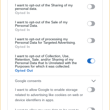
not limited to your visit or usage behaviour. You may click to
I want to opt-out of the Sharing of my
ಕಿಮ್ಚಿಯಲ್ಲಿ ಹುದುಗಿಸಿದ ತರಕಾರಿಗಳು ಮತ್ತು ಮಸಾಲೆಗಳ
personal data.
grant or deny consent to Google and its third-party tags to
Opted In
ಮಿಶ್ರಣವು ನಿಮ್ಮ ಹೃದಯಕ್ಕೆ ಒಳ್ಳೆಯದು ಎಂದು ಅಧ್ಯಯನಗಳು
use your data for below specified purposes in below Google
ತೋರಿಸುತ್ತವೆ. ಇದು ಉರಿಯೂತ ನಿವಾರಕ ಗುಣಗಳನ್ನು ಸಹ
consent section.
I want to opt-out of the Sale of my
ಹೊಂದಿದೆ. ಇವು ರಕ್ತದೊತ್ತಡವನ್ನು ಕಡಿಮೆ ಮಾಡಲು ಮತ್ತು
Personal Data.
Opted In
ಹೃದಯದ ಆರೋಗ್ಯವನ್ನು ಬೆಂಬಲಿಸಲು ಸಹಾಯ ಮಾಡುತ್ತದೆ.
I want to opt-out of processing my
ನಿಮ್ಮ ಊಟಕ್ಕೆ ಕಿಮ್ಚಿ ಸೇರಿಸುವುದರಿಂದ ಅವು ಹೆಚ್ಚು
Personal Data for Targeted Advertising.
ರುಚಿಕರವಾಗಿರುತ್ತವೆ. ಇದು ಒಟ್ಟಾರೆ ಆರೋಗ್ಯಕ್ಕೆ ಪ್ರಮುಖ
Opted In
ಪೋಷಕಾಂಶಗಳನ್ನು ಸಹ ನೀಡುತ್ತದೆ. ನಿಮ್ಮ ಹೃದಯಕ್ಕೆ ಕಿಮ್ಚಿಯ
ಕೆಲವು ಪ್ರಮುಖ ಪ್ರಯೋಜನಗಳು ಇಲ್ಲಿವೆ:
I want to opt-out of Collection, Use,
Retention, Sale, and/or Sharing of my
Personal Data that Is Unrelated with the
ಕೊಲೆಸ್ಟ್ರಾಲ್ ಮಟ್ಟವನ್ನು ಕಡಿಮೆ ಮಾಡಲು ಸಹಾಯ
Purposes for which it was collected.
ಮಾಡುತ್ತದೆ
Opted Out
ರಕ್ತದೊತ್ತಡವನ್ನು ಕಡಿಮೆ ಮಾಡುತ್ತದೆ
Google consents
ಒಟ್ಟಾರೆ ಲಿಪಿಡ್ ಪ್ರೊಫೈಲ್‌ಗಳನ್ನು ಸುಧಾರಿಸುತ್ತದೆ
ಹೃದಯ ಕಾಯಿಲೆಯ ಅಪಾಯವನ್ನು ಕಡಿಮೆ ಮಾಡಲು
I want to allow Google to enable storage
ಕೊಡುಗೆ ನೀಡುತ್ತದೆ
related to advertising like cookies on web or
device identifiers in apps.
I want to allow my user data to be sent to