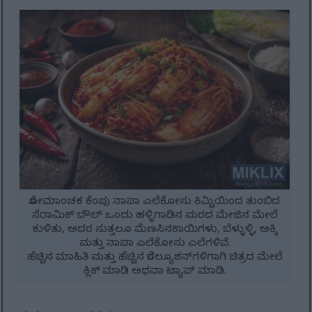
ರೋಮಾಂಚಕ ಕೆಂಪು ನಾಪಾ ಎಲೆಕೋಸು ಕಿಮ್ಚಿಯಿಂದ ತುಂಬಿದ
ಸೆರಾಮಿಕ್ ಬೌಲ್ ಒಂದು ಹಳ್ಳಿಗಾಡಿನ ಮರದ ಮೇಜಿನ ಮೇಲೆ
ಕುಳಿತು, ಅದರ ಸುತ್ತಲೂ ಮೆಣಸಿನಕಾಯಿಗಳು, ಬೆಳ್ಳುಳ್ಳಿ, ಅಕ್ಕಿ
ಮತ್ತು ನಾಪಾ ಎಲೆಕೋಸು ಎಲೆಗಳಿವೆ.
ಹೆಚ್ಚಿನ ಮಾಹಿತಿ ಮತ್ತು ಹೆಚ್ಚಿನ ರೆಸಲ್ಯೂಶನ್‌ಗಳಿಗಾಗಿ ಚಿತ್ರದ ಮೇಲೆ
ಕ್ಲಿಕ್ ಮಾಡಿ ಅಥವಾ ಟ್ಯಾಪ್ ಮಾಡಿ.