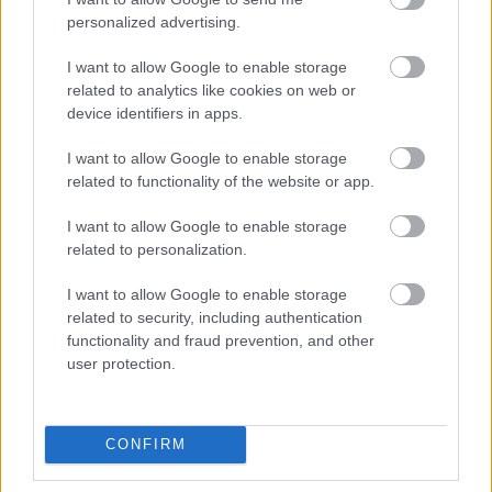
personalized advertising.
Ilustrație a kimchi-ului vibrant cu simboluri și nutrienți
pentru sănătatea inimii.
I want to allow Google to enable storage
Faceți clic sau atingeți imaginea pentru mai multe
related to analytics like cookies on web or
informații și rezoluții mai mari.
device identifiers in apps.
I want to allow Google to enable storage
Kimchi ca adjuvant digestiv
related to functionality of the website or app.
natural
I want to allow Google to enable storage
related to personalization.
Kimchi este un adjuvant digestiv natural, fiind
I want to allow Google to enable storage
excelent pentru mesele axate pe sănătatea
related to security, including authentication
digestivă. Procesul de fermentare din kimchi
functionality and fraud prevention, and other
produce probiotice bune. Aceste probiotice ajută la
user protection.
menținerea echilibrului florei intestinale, ducând la
o digestie mai bună.
Adăugarea de kimchi la mese poate ajuta la reglarea
CONFIRM
tranzitului intestinal. Conține fibre alimentare care
susțin acest lucru. De asemenea, poate ajuta la