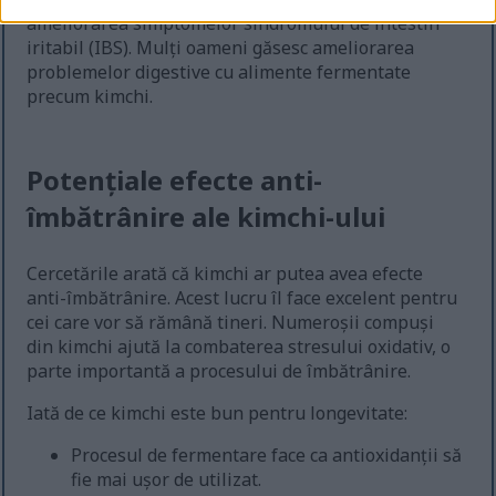
ameliorarea simptomelor sindromului de intestin
iritabil (IBS). Mulți oameni găsesc ameliorarea
problemelor digestive cu alimente fermentate
precum kimchi.
Potențiale efecte anti-
îmbătrânire ale kimchi-ului
Cercetările arată că kimchi ar putea avea efecte
anti-îmbătrânire. Acest lucru îl face excelent pentru
cei care vor să rămână tineri. Numeroșii compuși
din kimchi ajută la combaterea stresului oxidativ, o
parte importantă a procesului de îmbătrânire.
Iată de ce kimchi este bun pentru longevitate:
Procesul de fermentare face ca antioxidanții să
fie mai ușor de utilizat.