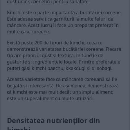
gust unic și beneficii pentru sănătate.
Kimchi este o parte importantă a bucătăriei coreene.
Este adesea servit ca garnitură la multe feluri de
mâncare. Acest lucru îl face un preparat preferat în
multe case coreene.
Există peste 200 de tipuri de kimchi, ceea ce
demonstrează varietatea bucătăriei coreene. Fiecare
tip are propriul gust și textură, în funcție de
gusturile și ingredientele locale. Printre preferatele
puteți găsi kimchi baechu, kkakdugi și oi sobagi.
Această varietate face ca mâncarea coreeană să fie
bogată și interesantă. De asemenea, demonstrează
că kimchi este mai mult decât un simplu aliment;
este un superaliment cu multe utilizări.
Densitatea nutrienților din
kimchi