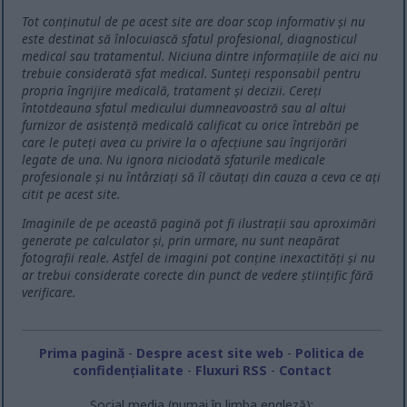
Tot conținutul de pe acest site are doar scop informativ și nu
este destinat să înlocuiască sfatul profesional, diagnosticul
medical sau tratamentul. Niciuna dintre informațiile de aici nu
trebuie considerată sfat medical. Sunteți responsabil pentru
propria îngrijire medicală, tratament și decizii. Cereți
întotdeauna sfatul medicului dumneavoastră sau al altui
furnizor de asistență medicală calificat cu orice întrebări pe
care le puteți avea cu privire la o afecțiune sau îngrijorări
legate de una. Nu ignora niciodată sfaturile medicale
profesionale și nu întârziați să îl căutați din cauza a ceva ce ați
citit pe acest site.
Imaginile de pe această pagină pot fi ilustrații sau aproximări
generate pe calculator și, prin urmare, nu sunt neapărat
fotografii reale. Astfel de imagini pot conține inexactități și nu
ar trebui considerate corecte din punct de vedere științific fără
verificare.
Prima pagină
-
Despre acest site web
-
Politica de
confidențialitate
-
Fluxuri RSS
-
Contact
Social media (numai în limba engleză):