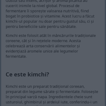
Gustul său intens, acrișor și aroma picantă au
cucerit inimile la nivel global. Procesul de
fermentare îi sporește valoarea nutritivă, fiind
bogat în probiotice și vitamine. Acest lucru a făcut
kimchi-ul popular nu doar pentru gustul său, ci și
pentru beneficiile sale pentru sănătate.
Kimchi este folosit atât în mâncărurile tradiționale
coreene, cât și în rețetele moderne. Acesta
celebrează arta conservării alimentelor și
evidențiază aromele unice ale legumelor
fermentate.
Ce este kimchi?
Kimchi este un preparat tradițional coreean,
preparat din legume sărate și fermentate. Folosește
în principal varză napa. Ingredientele cheie sunt
usturoiul, ghimbirul și ardeiul iute, conferindu-i un