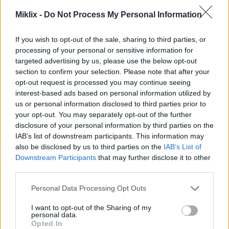
mai bun. De asemenea, adaugă nutrienți importanți
Miklix -
Do Not Process My Personal Information
fără a oferi calorii suplimentare. Acest lucru îl face o
alegere bună pentru cei care doresc să mănânce mai
puțin, dar să rămână sănătoși.
If you wish to opt-out of the sale, sharing to third parties, or
processing of your personal or sensitive information for
targeted advertising by us, please use the below opt-out
section to confirm your selection. Please note that after your
Susținerea sănătății inimii cu
opt-out request is processed you may continue seeing
Kimchi
interest-based ads based on personal information utilized by
us or personal information disclosed to third parties prior to
your opt-out. You may separately opt-out of the further
Kimchi este excelent pentru sănătatea inimii. Este
disclosure of your personal information by third parties on the
un adaos gustos la orice masă. Consumul regulat de
IAB’s list of downstream participants. This information may
kimchi poate ajuta la menținerea nivelului de
also be disclosed by us to third parties on the
IAB’s List of
colesterol sub control.
Downstream Participants
that may further disclose it to other
third parties.
Studiile arată că amestecul de legume fermentate și
condimente din kimchi este bun pentru inimă. De
Please note that this website/app uses one or more Google
Personal Data Processing Opt Outs
asemenea, are proprietăți antiinflamatorii. Acestea
services and may gather and store information including but
not limited to your visit or usage behaviour. You may click to
I want to opt-out of the Sharing of my
ajută la scăderea tensiunii arteriale și susțin
personal data.
grant or deny consent to Google and its third-party tags to
sănătatea inimii.
Opted In
use your data for below specified purposes in below Google