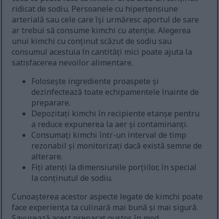
ridicat de sodiu. Persoanele cu hipertensiune
arterială sau cele care își urmăresc aportul de sare
ar trebui să consume kimchi cu atenție. Alegerea
unui kimchi cu conținut scăzut de sodiu sau
consumul acestuia în cantități mici poate ajuta la
satisfacerea nevoilor alimentare.
Folosește ingrediente proaspete și
dezinfectează toate echipamentele înainte de
preparare.
Depozitați kimchi în recipiente etanșe pentru
a reduce expunerea la aer și contaminanți.
Consumați kimchi într-un interval de timp
rezonabil și monitorizați dacă există semne de
alterare.
Fiți atenți la dimensiunile porțiilor, în special
la conținutul de sodiu.
Cunoașterea acestor aspecte legate de kimchi poate
face experiența ta culinară mai bună și mai sigură.
Savurează acest preparat gustos în mod