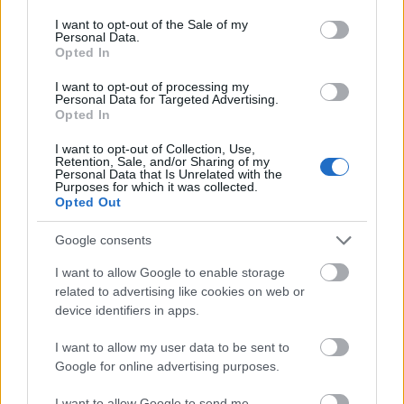
Adăugarea de kimchi în mesele tale le poate face
consent section.
I want to opt-out of the Sale of my
mai gustoase. De asemenea, îți oferă nutrienți
Personal Data.
Opted In
importanți pentru sănătatea generală. Iată câteva
beneficii cheie ale kimchi pentru inimă:
I want to opt-out of processing my
Personal Data for Targeted Advertising.
Ajută la scăderea nivelului de colesterol
Opted In
Reduce tensiunea arterială
I want to opt-out of Collection, Use,
Îmbunătățește profilurile lipidice generale
Retention, Sale, and/or Sharing of my
Contribuie la reducerea riscului de boli de
Personal Data that Is Unrelated with the
Purposes for which it was collected.
inimă
Opted Out
Google consents
I want to allow Google to enable storage
related to advertising like cookies on web or
device identifiers in apps.
I want to allow my user data to be sent to
Google for online advertising purposes.
I want to allow Google to send me