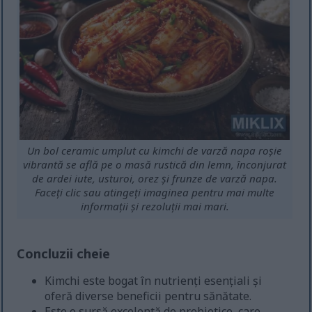
Un bol ceramic umplut cu kimchi de varză napa roșie
vibrantă se află pe o masă rustică din lemn, înconjurat
de ardei iute, usturoi, orez și frunze de varză napa.
Faceți clic sau atingeți imaginea pentru mai multe
informații și rezoluții mai mari.
Concluzii cheie
Kimchi este bogat în nutrienți esențiali și
oferă diverse beneficii pentru sănătate.
Este o sursă excelentă de probiotice, care