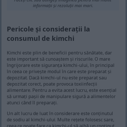
informații și rezoluții mai mari.
Pericole și considerații la
consumul de kimchi
Kimchi este plin de beneficii pentru sănătate, dar
este important să cunoaștem și riscurile. O mare
îngrijorare este siguranța kimchi-ului, în principal
în ceea ce privește modul în care este preparat și
depozitat. Dacă kimchi-ul nu este preparat sau
depozitat corect, poate provoca toxiinfecții
alimentare. Pentru a evita acest lucru, este esențial
să urmați pașii de manipulare sigură a alimentelor
atunci când îl preparați.
Un alt lucru de luat în considerare este conținutul
de sodiu al kimchi-ului. Multe rețete folosesc sare,
ceea ce poate face ca kimchi-ul să aibă un conținut