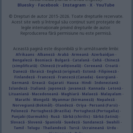
Bluesky
-
Facebook
-
Instagram
-
X
-
YouTube
© Drepturi de autor 2015-2026. Toate drepturile rezervate.
Acest site web și întregul său conținut sunt protejate de
legile internaționale privind drepturile de autor.
Reproducerea fără permisiune nu este permisă.
Această pagină este disponibilă și în următoarele limbi:
Afrikaans
-
Albaneză
-
Arabă
-
Armeană
-
Azerbaidjan
-
Bengaleză
-
Bosniacă
-
Bulgară
-
Catalană
-
Cehă
-
Chineză
(simplificată)
-
Chineză (tradițională)
-
Coreeană
-
Croată
-
Daneză
-
Ebraică
-
Engleză (original)
-
Estonă
-
Filipineză
-
Finlandeză
-
Franceză
-
Franceză (Canada)
-
Georgiană
-
Germană
-
Greacă
-
Gujarati
-
Hausa
-
Hindi
-
Indoneziană
-
Islandeză
-
Italiană
-
Japoneză
-
Javaneză
-
Kannada
-
Letonă
-
Lituaniană
-
Macedoneană
-
Maghiară
-
Malaeză
-
Malayalam
-
Marathi
-
Mongolă
-
Myanmar (birmaneză)
-
Nepaleză
-
Norvegiană (Bokmål)
-
Olandeză
-
Oriya
-
Persană (Farsi)
-
Poloneză
-
Portugheză (Brazilia)
-
Portugheză (Portugalia)
-
Punjabi (Gurmukhi)
-
Rusă
-
Sârbă (chirilic)
-
Sârbă (latină)
-
Slovacă
-
Slovenă
-
Spaniolă
-
Suedeză
-
Sundaneză
-
Swahili
-
Tamil
-
Telugu
-
Thailandeză
-
Turcă
-
Ucraineană
-
Urdu
-