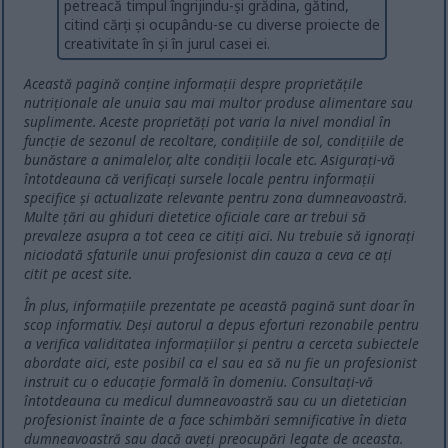
petreacă timpul îngrijindu-și grădina, gătind,
citind cărți și ocupându-se cu diverse proiecte de
creativitate în și în jurul casei ei.
Această pagină conține informații despre proprietățile
nutriționale ale unuia sau mai multor produse alimentare sau
suplimente. Aceste proprietăți pot varia la nivel mondial în
funcție de sezonul de recoltare, condițiile de sol, condițiile de
bunăstare a animalelor, alte condiții locale etc. Asigurați-vă
întotdeauna că verificați sursele locale pentru informații
specifice și actualizate relevante pentru zona dumneavoastră.
Multe țări au ghiduri dietetice oficiale care ar trebui să
prevaleze asupra a tot ceea ce citiți aici. Nu trebuie să ignorați
niciodată sfaturile unui profesionist din cauza a ceva ce ați
citit pe acest site.
În plus, informațiile prezentate pe această pagină sunt doar în
scop informativ. Deși autorul a depus eforturi rezonabile pentru
a verifica validitatea informațiilor și pentru a cerceta subiectele
abordate aici, este posibil ca el sau ea să nu fie un profesionist
instruit cu o educație formală în domeniu. Consultați-vă
întotdeauna cu medicul dumneavoastră sau cu un dietetician
profesionist înainte de a face schimbări semnificative în dieta
dumneavoastră sau dacă aveți preocupări legate de aceasta.