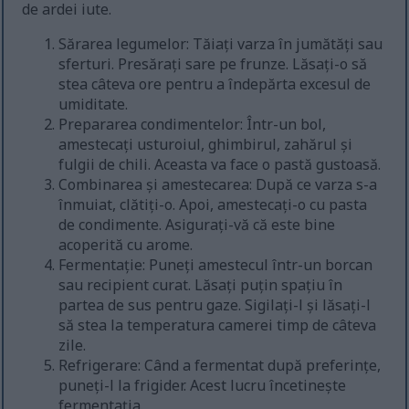
de ardei iute.
Sărarea legumelor: Tăiați varza în jumătăți sau
sferturi. Presărați sare pe frunze. Lăsați-o să
stea câteva ore pentru a îndepărta excesul de
umiditate.
Prepararea condimentelor: Într-un bol,
amestecați usturoiul, ghimbirul, zahărul și
fulgii de chili. Aceasta va face o pastă gustoasă.
Combinarea și amestecarea: După ce varza s-a
înmuiat, clătiți-o. Apoi, amestecați-o cu pasta
de condimente. Asigurați-vă că este bine
acoperită cu arome.
Fermentație: Puneți amestecul într-un borcan
sau recipient curat. Lăsați puțin spațiu în
partea de sus pentru gaze. Sigilați-l și lăsați-l
să stea la temperatura camerei timp de câteva
zile.
Refrigerare: Când a fermentat după preferințe,
puneți-l la frigider. Acest lucru încetinește
fermentația.