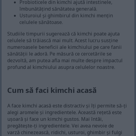
Probioticele din kimchi ajută intestinele,
îmbunătățind sănătatea generală.
Usturoiul și ghimbirul din kimchi mențin
celulele sănătoase.
Studiile timpurii sugerează că kimchi poate ajuta
celulele să trăiască mai mult. Acest lucru susține
numeroasele beneficii ale kimchiului pe care fanii
sănătății le adoră. Pe măsură ce cercetările se
dezvoltă, am putea afla mai multe despre impactul
profund al kimchiului asupra celulelor noastre.
Cum să faci kimchi acasă
A face kimchi acasă este distractiv și îți permite să-ți
alegi aromele și ingredientele. Această rețetă este
ușoară și face un kimchi gustos. Mai întâi,
pregătește-ți ingredientele. Vei avea nevoie de
varză chinezească, ridichi, usturoi, ghimbir și fulgi