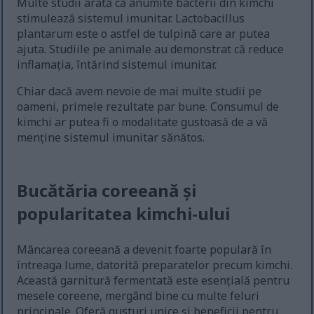
Multe studii arată că anumite bacterii din kimchi
stimulează sistemul imunitar. Lactobacillus
plantarum este o astfel de tulpină care ar putea
ajuta. Studiile pe animale au demonstrat că reduce
inflamația, întărind sistemul imunitar.
Chiar dacă avem nevoie de mai multe studii pe
oameni, primele rezultate par bune. Consumul de
kimchi ar putea fi o modalitate gustoasă de a vă
menține sistemul imunitar sănătos.
Bucătăria coreeană și
popularitatea kimchi-ului
Mâncarea coreeană a devenit foarte populară în
întreaga lume, datorită preparatelor precum kimchi.
Această garnitură fermentată este esențială pentru
mesele coreene, mergând bine cu multe feluri
principale. Oferă gusturi unice și beneficii pentru