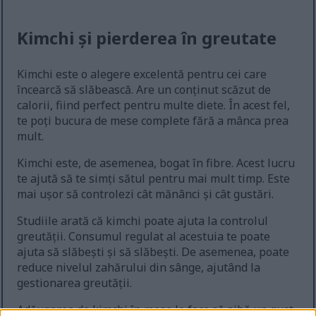
Kimchi și pierderea în greutate
Kimchi este o alegere excelentă pentru cei care
încearcă să slăbească. Are un conținut scăzut de
calorii, fiind perfect pentru multe diete. În acest fel,
te poți bucura de mese complete fără a mânca prea
mult.
Kimchi este, de asemenea, bogat în fibre. Acest lucru
te ajută să te simți sătul pentru mai mult timp. Este
mai ușor să controlezi cât mănânci și cât gustări.
Studiile arată că kimchi poate ajuta la controlul
greutății. Consumul regulat al acestuia te poate
ajuta să slăbești și să slăbești. De asemenea, poate
reduce nivelul zahărului din sânge, ajutând la
gestionarea greutății.
Adăugarea de kimchi în mese le face să aibă un gust