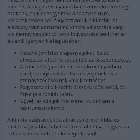
kimchit. A magas vérnyomásban szenvedőknek vagy
azoknak, akik odafigyelnek a sóbevitelükre,
körültekintően kell fogyasztaniuk a kimchit. Az
alacsony nátriumtartalmú kimchi választása vagy
kis mennyiségben történő fogyasztása segíthet az
étrendi igények kielégítésében.
Használjon friss alapanyagokat, és az
elkészítés előtt fertőtlenítse az összes eszközt.
A kimchit légmentesen záródó edényekben
tárolja, hogy csökkentse a levegőnek és a
szennyeződéseknek való kitettséget.
Fogyassza el a kimchit ésszerű időn belül, és
figyelje a romlás jeleit.
Ügyelj az adagok méretére, különösen a
nátriumtartalomra.
A kimchi ezen aspektusainak ismerete jobbá és
biztonságosabbá teheti a főzési élményt. Fogyassza
ezt az ízletes ételt felelősségteljesen!