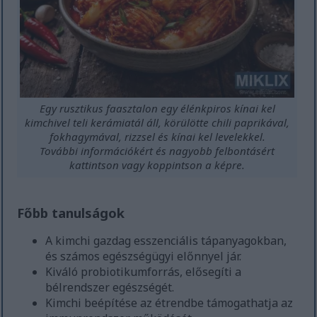
Egy rusztikus faasztalon egy élénkpiros kínai kel
kimchivel teli kerámiatál áll, körülötte chili paprikával,
fokhagymával, rizzsel és kínai kel levelekkel.
További információkért és nagyobb felbontásért
kattintson vagy koppintson a képre.
Főbb tanulságok
A kimchi gazdag esszenciális tápanyagokban,
és számos egészségügyi előnnyel jár.
Kiváló probiotikumforrás, elősegíti a
bélrendszer egészségét.
Kimchi beépítése az étrendbe támogathatja az