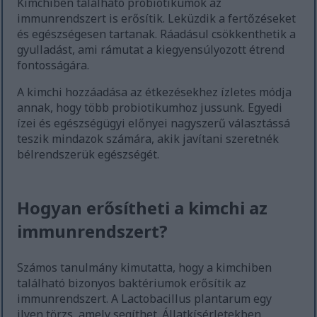
Kimchiben található probiotikumok az
immunrendszert is erősítik. Leküzdik a fertőzéseket
és egészségesen tartanak. Ráadásul csökkenthetik a
gyulladást, ami rámutat a kiegyensúlyozott étrend
fontosságára.
A kimchi hozzáadása az étkezésekhez ízletes módja
annak, hogy több probiotikumhoz jussunk. Egyedi
ízei és egészségügyi előnyei nagyszerű választássá
teszik mindazok számára, akik javítani szeretnék
bélrendszerük egészségét.
Hogyan erősítheti a kimchi az
immunrendszert?
Számos tanulmány kimutatta, hogy a kimchiben
található bizonyos baktériumok erősítik az
immunrendszert. A Lactobacillus plantarum egy
ilyen törzs, amely segíthet. Állatkísérletekben