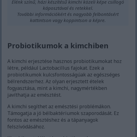
Élénk színű, házi készítésű kimchi közeli képe csillogó
káposztával és retekkel.
További információkért és nagyobb felbontásért
kattintson vagy koppintson a képre.
Probiotikumok a kimchiben
A kimchi erjesztése hasznos probiotikumokat hoz
létre, például Lactobacillus fajokat. Ezek a
probiotikumok kulcsfontosságúak az egészséges
bélrendszerhez. Az olyan erjesztett ételek
fogyasztása, mint a kimchi, nagymértékben
javíthatja az emésztést.
A kimchi segíthet az emésztési problémákon.
Támogatja a jó bélbaktériumok szaporodását. Ez
fontos az emésztéshez és a tápanyagok
felszívódásához.