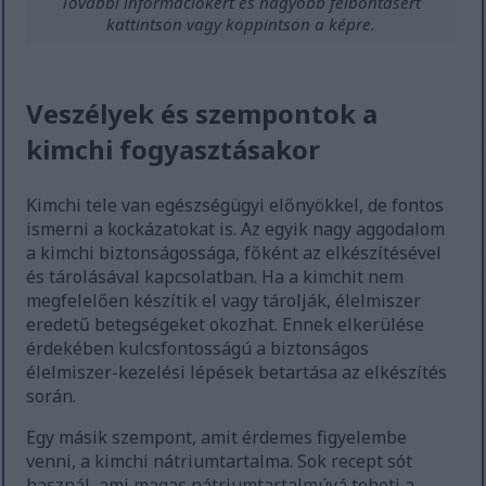
További információkért és nagyobb felbontásért
kattintson vagy koppintson a képre.
Veszélyek és szempontok a
kimchi fogyasztásakor
Kimchi tele van egészségügyi előnyökkel, de fontos
ismerni a kockázatokat is. Az egyik nagy aggodalom
a kimchi biztonságossága, főként az elkészítésével
és tárolásával kapcsolatban. Ha a kimchit nem
megfelelően készítik el vagy tárolják, élelmiszer
eredetű betegségeket okozhat. Ennek elkerülése
érdekében kulcsfontosságú a biztonságos
élelmiszer-kezelési lépések betartása az elkészítés
során.
Egy másik szempont, amit érdemes figyelembe
venni, a kimchi nátriumtartalma. Sok recept sót
használ, ami magas nátriumtartalmúvá teheti a