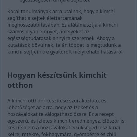
Korai tanulmányok arra utalnak, hogy a kimchi
segíthet a sejtek élettartamának
meghosszabbításában. Ez alátámasztja a kimchi
számos olyan előnyét, amelyeket az
egészségtudatosak annyira szeretnek. Ahogy a
kutatások bővülnek, talán többet is megtudunk a
kimchi sejtjeinkre gyakorolt mélyreható hatásáról.
Hogyan készítsünk kimchit
otthon
A kimchi otthoni készítése szórakoztató, és
lehetőséget ad arra, hogy az ízeket és a
hozzávalókat te válogathasd össze. Ez a recept
egyszerű, és ízletes kimchit eredményez. Először is,
készítsd elő a hozzávalókat. Szükséged lesz kínai
kelre, retekre, fokhagymára, gyömbérre és chili