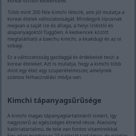
koreai otthon kedvencévé.
Több mint 200 féle kimchi létezik, ami jól mutatja a
koreai ételek változatosságát. Mindegyik típusnak
megvan a saját íze és állaga, a helyi ízléstől és
alapanyagoktól függően. A kedvencek között
megtalálható a baechu kimchi, a kkakdugi és az oi
sobagi.
Ez a változatosság gazdaggá és érdekessé teszi a
koreai ételeket. Azt is mutatja, hogy a kimchi több
mint egy étel; egy szuperélelmiszer, amelynek
számos felhasználási módja van.
Kimchi tápanyagsűrűsége
A kimchi magas tápanyagtartalmáról ismert, így
nagyszerű az egészséges étrend része. Alacsony
kalóriatartalmú, de tele van fontos vitaminokkal.
Egy adag mindössze 23 kalóriát tartalmaz, de gazdag