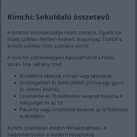
Kimchi: Sokoldalú összetevő
A kimchit sokoldalúsága miatt szeretik. Egyedi íze
miatt számos ételben kedvelt alapanyag. Ezáltal a
kimchi sokféle ízlés számára vonzó.
A kimchit sokféleképpen használhatod a főzés
során. Íme néhány ötlet:
Köretként tálaljuk rizzsel vagy tésztával.
Zöldségekkel és fehérjékkel pirítva egy gyors
és ízletes ételhez.
Levesekbe és főzelékekbe keverve fokozza a
mélységet és az ízt.
Pácokba vagy öntetekbe keverve az íz fokozása
érdekében.
Kimchi számtalan módon felhasználható, a
hagyományostól a modern receptekig.