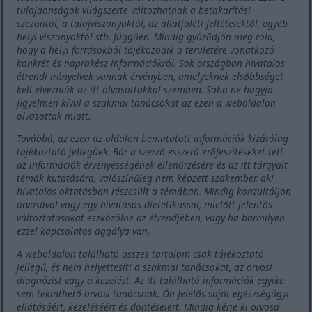
tulajdonságok világszerte változhatnak a betakarítási
szezontól, a talajviszonyoktól, az állatjóléti feltételektől, egyéb
helyi viszonyoktól stb. függően. Mindig győződjön meg róla,
hogy a helyi forrásokból tájékozódik a területére vonatkozó
konkrét és naprakész információkról. Sok országban hivatalos
étrendi irányelvek vannak érvényben, amelyeknek elsőbbséget
kell élvezniük az itt olvasottakkal szemben. Soha ne hagyja
figyelmen kívül a szakmai tanácsokat az ezen a weboldalon
olvasottak miatt.
Továbbá, az ezen az oldalon bemutatott információk kizárólag
tájékoztató jellegűek. Bár a szerző ésszerű erőfeszítéseket tett
az információk érvényességének ellenőrzésére és az itt tárgyalt
témák kutatására, valószínűleg nem képzett szakember, aki
hivatalos oktatásban részesült a témában. Mindig konzultáljon
orvosával vagy egy hivatásos dietetikussal, mielőtt jelentős
változtatásokat eszközölne az étrendjében, vagy ha bármilyen
ezzel kapcsolatos aggálya van.
A weboldalon található összes tartalom csak tájékoztató
jellegű, és nem helyettesíti a szakmai tanácsokat, az orvosi
diagnózist vagy a kezelést. Az itt található információk egyike
sem tekinthető orvosi tanácsnak. Ön felelős saját egészségügyi
ellátásáért, kezeléséért és döntéseiért. Mindig kérje ki orvosa