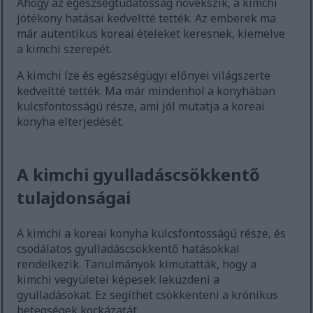
Ahogy az egészségtudatosság növekszik, a kimchi
jótékony hatásai kedveltté tették. Az emberek ma
már autentikus koreai ételeket keresnek, kiemelve
a kimchi szerepét.
A kimchi íze és egészségügyi előnyei világszerte
kedveltté tették. Ma már mindenhol a konyhában
kulcsfontosságú része, ami jól mutatja a koreai
konyha elterjedését.
A kimchi gyulladáscsökkentő
tulajdonságai
A kimchi a koreai konyha kulcsfontosságú része, és
csodálatos gyulladáscsökkentő hatásokkal
rendelkezik. Tanulmányok kimutatták, hogy a
kimchi vegyületei képesek leküzdeni a
gyulladásokat. Ez segíthet csökkenteni a krónikus
betegségek kockázatát.