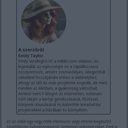
A szerzőről
Emily Taylor
Emily vendégíró itt a miklix.com oldalon, és
leginkább az egészségre és a táplálkozásra
összpontosít, amiért szenvedélyes. Megpróbál
cikkekkel hozzájárulni ehhez a webhelyhez,
ahogy az idő és más projektek engedik, de mint
minden az életben, a gyakoriság változhat.
Amikor nem ír blogot az interneten, szívesen
tölti idejét a kertje gondozásával, főzéssel,
könyvek olvasásával és különféle kreativitási
projektekkel a házában és környékén.
Ez az oldal egy vagy több élelmiszer vagy étrend-kiegészítő
táplálkozási tulajdonságairól tartalmaz információkat. Ezek a