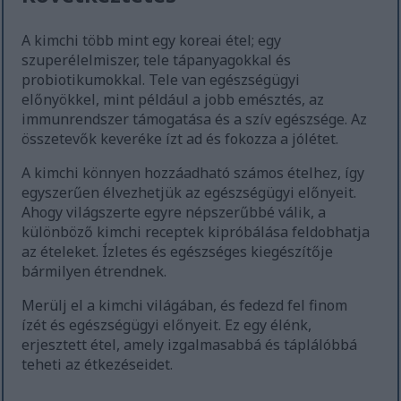
A kimchi több mint egy koreai étel; egy
szuperélelmiszer, tele tápanyagokkal és
probiotikumokkal. Tele van egészségügyi
előnyökkel, mint például a jobb emésztés, az
immunrendszer támogatása és a szív egészsége. Az
összetevők keveréke ízt ad és fokozza a jólétet.
A kimchi könnyen hozzáadható számos ételhez, így
egyszerűen élvezhetjük az egészségügyi előnyeit.
Ahogy világszerte egyre népszerűbbé válik, a
különböző kimchi receptek kipróbálása feldobhatja
az ételeket. Ízletes és egészséges kiegészítője
bármilyen étrendnek.
Merülj el a kimchi világában, és fedezd fel finom
ízét és egészségügyi előnyeit. Ez egy élénk,
erjesztett étel, amely izgalmasabbá és táplálóbbá
teheti az étkezéseidet.