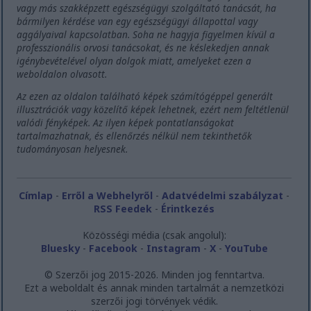
vagy más szakképzett egészségügyi szolgáltató tanácsát, ha
bármilyen kérdése van egy egészségügyi állapottal vagy
aggályaival kapcsolatban. Soha ne hagyja figyelmen kívül a
professzionális orvosi tanácsokat, és ne késlekedjen annak
igénybevételével olyan dolgok miatt, amelyeket ezen a
weboldalon olvasott.
Az ezen az oldalon található képek számítógéppel generált
illusztrációk vagy közelítő képek lehetnek, ezért nem feltétlenül
valódi fényképek. Az ilyen képek pontatlanságokat
tartalmazhatnak, és ellenőrzés nélkül nem tekinthetők
tudományosan helyesnek.
Címlap
-
Erről a Webhelyről
-
Adatvédelmi szabályzat
-
RSS Feedek
-
Érintkezés
Közösségi média (csak angolul):
Bluesky
-
Facebook
-
Instagram
-
X
-
YouTube
© Szerzői jog 2015-2026. Minden jog fenntartva.
Ezt a weboldalt és annak minden tartalmát a nemzetközi
szerzői jogi törvények védik.