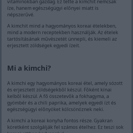
vitaminokban gazdag. Ez tette a kimchit nemcsak
íze, hanem egészségügyi előnyei miatt is
népszerűvé.
A kimchit mind a hagyományos koreai ételekben,
mind a modern receptekben használják. Az ételek
tartósításának művészetét ünnepli, és kiemeli az
erjesztett zöldségek egyedi ízeit.
Mi a kimchi?
A kimchi egy hagyományos koreai étel, amely sózott
és erjesztett zöldségekből készül. Főként kínai
kelből készül. A fő összetevők a fokhagyma, a
gyömbér és a chili paprika, amelyek egyedi ízt és
egészségügyi előnyöket kölcsönöznek neki.
A kimchi a koreai konyha fontos része. Gyakran
köretként szolgálják fel számos ételhez. Ez teszi sok