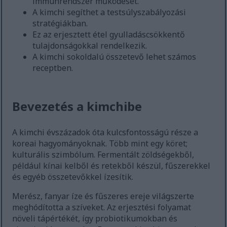
immunrendszer működését.
A kimchi segíthet a testsúlyszabályozási
stratégiákban.
Ez az erjesztett étel gyulladáscsökkentő
tulajdonságokkal rendelkezik.
A kimchi sokoldalú összetevő lehet számos
receptben.
Bevezetés a kimchibe
A kimchi évszázadok óta kulcsfontosságú része a
koreai hagyományoknak. Több mint egy köret;
kulturális szimbólum. Fermentált zöldségekből,
például kínai kelből és retekből készül, fűszerekkel
és egyéb összetevőkkel ízesítik.
Merész, fanyar íze és fűszeres ereje világszerte
meghódította a szíveket. Az erjesztési folyamat
növeli tápértékét, így probiotikumokban és