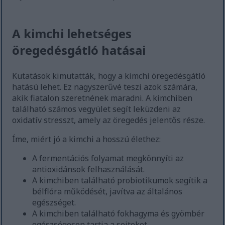
A kimchi lehetséges
öregedésgátló hatásai
Kutatások kimutatták, hogy a kimchi öregedésgátló
hatású lehet. Ez nagyszerűvé teszi azok számára,
akik fiatalon szeretnének maradni. A kimchiben
található számos vegyület segít leküzdeni az
oxidatív stresszt, amely az öregedés jelentős része.
Íme, miért jó a kimchi a hosszú élethez:
A fermentációs folyamat megkönnyíti az
antioxidánsok felhasználását.
A kimchiben található probiotikumok segítik a
bélflóra működését, javítva az általános
egészséget.
A kimchiben található fokhagyma és gyömbér
egészségesen tartja a sejteket.