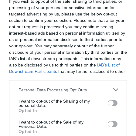
egészségesek maradni.
If you wish to opt-out of the sale, sharing to third parties, or
processing of your personal or sensitive information for
targeted advertising by us, please use the below opt-out
section to confirm your selection. Please note that after your
A szív egészségének támogatása
opt-out request is processed you may continue seeing
kimchivel
interest-based ads based on personal information utilized by
us or personal information disclosed to third parties prior to
your opt-out. You may separately opt-out of the further
A kimchi nagyszerű a szív egészségének. Ízletes
disclosure of your personal information by third parties on the
kiegészítője bármilyen étkezésnek. A kimchi
IAB’s list of downstream participants. This information may
rendszeres fogyasztása segíthet kordában tartani a
also be disclosed by us to third parties on the
IAB’s List of
koleszterinszintet.
Downstream Participants
that may further disclose it to other
third parties.
Tanulmányok kimutatták, hogy a kimchi erjesztett
zöldségekből és fűszerekből álló keveréke jót tesz a
Please note that this website/app uses one or more Google
Personal Data Processing Opt Outs
szívnek. Gyulladáscsökkentő tulajdonságokkal is
services and may gather and store information including but
rendelkezik. Ezek segítenek csökkenteni a
not limited to your visit or usage behaviour. You may click to
I want to opt-out of the Sharing of my
personal data.
grant or deny consent to Google and its third-party tags to
vérnyomást és támogatják a szív egészségét.
Opted In
use your data for below specified purposes in below Google
A kimchi ízesebbé teheti az ételeit. Emellett fontos
consent section.
I want to opt-out of the Sale of my
tápanyagokat is biztosít az általános egészség
Personal Data.
Opted In
szempontjából. Íme néhány kulcsfontosságú kimchi-