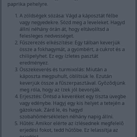
paprika pehelyre.
A zöldségek sózása: Vágd a káposztát félbe
vagy negyedekre. Sózd meg a leveleket. Hagyd
állni néhány órán át, hogy eltávolítsd a
felesleges nedvességet.
Fűszerezés elkészítése: Egy tálban keverjük
össze a fokhagymát, a gyömbért, a cukrot és a
chilipelyhet. Ez egy ízletes pasztát
eredményez.
Összekeverés és turmixolás: Miután a
káposzta megpuhult, öblítsük le. Ezután
keverjük össze a fűszerpasztával. Győződjünk
meg róla, hogy az ízek jól bevonják.
Erjesztés: Öntsd a keveréket egy tiszta üvegbe
vagy edénybe. Hagyj egy kis helyet a tetején a
gázoknak. Zárd le, és hagyd
szobahőmérsékleten néhány napig állni.
Hűtés: Amikor elérte az ízlésednek megfelelő
erjedési fokot, tedd hűtőbe. Ez lelassítja az
erjedést.