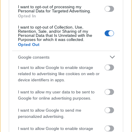
előny a szív számára:
I want to opt-out of processing my
Personal Data for Targeted Advertising.
Segít csökkenteni a koleszterinszintet
Opted In
Csökkenti a vérnyomást
I want to opt-out of Collection, Use,
Javítja az általános lipidprofilt
Retention, Sale, and/or Sharing of my
Hozzájárul a szívbetegségek kockázatának
Personal Data that Is Unrelated with the
Purposes for which it was collected.
csökkentéséhez
Opted Out
Google consents
I want to allow Google to enable storage
related to advertising like cookies on web or
device identifiers in apps.
I want to allow my user data to be sent to
Google for online advertising purposes.
I want to allow Google to send me
personalized advertising.
Élénk kimchi illusztrációja szív egészségének
szimbólumaival és tápanyagokkal.
I want to allow Google to enable storage
További információkért és nagyobb felbontásért