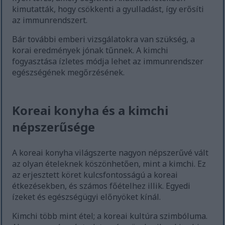
kimutatták, hogy csökkenti a gyulladást, így erősíti
az immunrendszert.
Bár további emberi vizsgálatokra van szükség, a
korai eredmények jónak tűnnek. A kimchi
fogyasztása ízletes módja lehet az immunrendszer
egészségének megőrzésének.
Koreai konyha és a kimchi
népszerűsége
A koreai konyha világszerte nagyon népszerűvé vált
az olyan ételeknek köszönhetően, mint a kimchi. Ez
az erjesztett köret kulcsfontosságú a koreai
étkezésekben, és számos főételhez illik. Egyedi
ízeket és egészségügyi előnyöket kínál.
Kimchi több mint étel; a koreai kultúra szimbóluma.