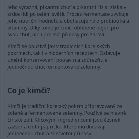
Jeho výrazná, pikantní chuť a pikantní říz si získaly
srdce lidí po celém světě. Proces fermentace zvyšuje
jeho nutriční hodnotu a obohacuje ho o probiotika a
vitamíny. Díky tomu je kimči oblíbené nejen pro
svou chuť, ale i pro své přínosy pro zdraví.
Kimči se používá jak v tradičních korejských
pokrmech, tak i v moderních receptech. Oslavuje
umění konzervování potravin a zdůrazňuje
jedinečnou chuť fermentované zeleniny.
Co je kimči?
Kimči je tradiční korejský pokrm připravovaný ze
solené a fermentované zeleniny. Používá se hlavně
čínské zelí. Klíčovými ingrediencemi jsou česnek,
zázvor a chilli paprička, které mu dodávají
jedinečnou chuť a zdravotní přínosy.