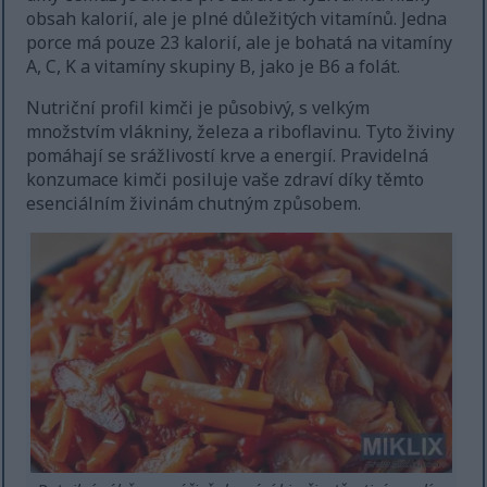
obsah kalorií, ale je plné důležitých vitamínů. Jedna
porce má pouze 23 kalorií, ale je bohatá na vitamíny
A, C, K a vitamíny skupiny B, jako je B6 a folát.
Nutriční profil kimči je působivý, s velkým
množstvím vlákniny, železa a riboflavinu. Tyto živiny
pomáhají se srážlivostí krve a energií. Pravidelná
konzumace kimči posiluje vaše zdraví díky těmto
esenciálním živinám chutným způsobem.