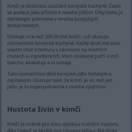
Kimči je důležitou součástí korejské kuchyně. Často
se podává jako příloha k mnoha jídlům. Díky tomu je
oblíbeným pokrmem v mnoha korejských
domácnostech.
Existuje více než 200 druhů kimči, což ukazuje
rozmanitost korejské kuchyně. Každý druh má svou
vlastní chuť a texturu v závislosti na místních
chutech a ingrediencích. Mezi oblíbené patří kimči
baechu, kkakdugi a oi sobagi.
Tato rozmanitost dělá korejské jídlo bohatým a
zajímavým. Ukazuje také, že kimči je víc než jen
jídlo; je to superpotravina s mnoha využitími.
Hustota živin v kimči
Kimči je známé pro svou vysokou nutriční hustotu,
díky čemuž je skvělé pro zdravou výživu. Má nízký