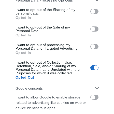
koření v kimči je dobrá pro vaše srdce. Má také
Personal Data Processing Opt Outs
services and may gather and store information including but
protizánětlivé vlastnosti. Ty pomáhají snižovat
not limited to your visit or usage behaviour. You may click to
I want to opt-out of the Sharing of my
krevní tlak a podporují zdraví srdce.
personal data.
grant or deny consent to Google and its third-party tags to
Opted In
use your data for below specified purposes in below Google
Přidání kimči do jídel může zvýšit jejich chuť. Také
consent section.
vám dodá důležité živiny pro celkové zdraví. Zde jsou
I want to opt-out of the Sale of my
Personal Data.
některé klíčové výhody kimči pro vaše srdce:
Opted In
Pomáhá snižovat hladinu cholesterolu
I want to opt-out of processing my
Snižuje krevní tlak
Personal Data for Targeted Advertising.
Zlepšuje celkový lipidový profil
Opted In
Přispívá ke snížení rizika srdečních
I want to opt-out of Collection, Use,
onemocnění
Retention, Sale, and/or Sharing of my
Personal Data that Is Unrelated with the
Purposes for which it was collected.
Opted Out
Google consents
I want to allow Google to enable storage
related to advertising like cookies on web or
device identifiers in apps.