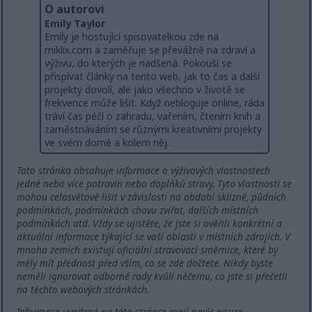
O autorovi
Emily Taylor
Emily je hostující spisovatelkou zde na
miklix.com a zaměřuje se převážně na zdraví a
výživu, do kterých je nadšená. Pokouší se
přispívat články na tento web, jak to čas a další
projekty dovolí, ale jako všechno v životě se
frekvence může lišit. Když nebloguje online, ráda
tráví čas péčí o zahradu, vařením, čtením knih a
zaměstnáváním se různými kreativními projekty
ve svém domě a kolem něj.
Tato stránka obsahuje informace o výživových vlastnostech
jedné nebo více potravin nebo doplňků stravy. Tyto vlastnosti se
mohou celosvětově lišit v závislosti na období sklizně, půdních
podmínkách, podmínkách chovu zvířat, dalších místních
podmínkách atd. Vždy se ujistěte, že jste si ověřili konkrétní a
aktuální informace týkající se vaší oblasti v místních zdrojích. V
mnoha zemích existují oficiální stravovací směrnice, které by
měly mít přednost před vším, co se zde dočtete. Nikdy byste
neměli ignorovat odborné rady kvůli něčemu, co jste si přečetli
na těchto webových stránkách.
Informace uvedené na této stránce mají navíc pouze