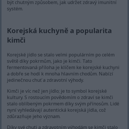
být chutným způsobem, jak udržet zdravý imunitní
systém.
Korejská kuchyně a popularita
kimči
Korejské jídlo se stalo velmi populárním po celém
světě díky pokrmům, jako je kimči. Tato
fermentovaná příloha je klíčem ke korejské kuchyni
a dobře se hodí k mnoha hlavním chodům. Nabízí
jedinečnou chuť a zdravotní výhody.
Kimči je víc než jen jídlo; je to symbol korejské
kultury. S rostoucím povědomím o zdraví se kimči
stalo oblíbeným pokrmem díky svým přínosům. Lidé
nyní vyhledávají autentická korejská jídla, což
zdůrazňuje jeho význam.
Díky své chuti a zdravotním výhodám se kimči stalo