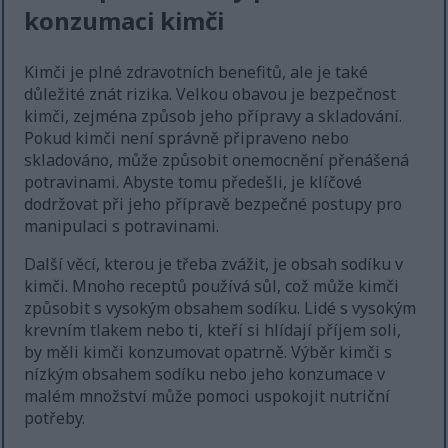
konzumaci kimči
Kimči je plné zdravotních benefitů, ale je také
důležité znát rizika. Velkou obavou je bezpečnost
kimči, zejména způsob jeho přípravy a skladování.
Pokud kimči není správně připraveno nebo
skladováno, může způsobit onemocnění přenášená
potravinami. Abyste tomu předešli, je klíčové
dodržovat při jeho přípravě bezpečné postupy pro
manipulaci s potravinami.
Další věcí, kterou je třeba zvážit, je obsah sodíku v
kimči. Mnoho receptů používá sůl, což může kimči
způsobit s vysokým obsahem sodíku. Lidé s vysokým
krevním tlakem nebo ti, kteří si hlídají příjem soli,
by měli kimči konzumovat opatrně. Výběr kimči s
nízkým obsahem sodíku nebo jeho konzumace v
malém množství může pomoci uspokojit nutriční
potřeby.