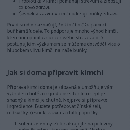
Probiotika v kimči pomáhají střevům a zlepšují
celkové zdraví.
Česnek a zázvor v kimči udržují buňky zdravé.
První studie naznačují, že kimči může pomoci
buňkám žít déle. To podporuje mnoho výhod kimči,
které milují milovníci zdravého stravování. S
postupujícím výzkumem se můžeme dozvědět více o
hlubokém vlivu kimči na naše buňky.
Jak si doma připravit kimchi
Příprava kimči doma je zábavná a umožňuje vám
vybrat si chutě a ingredience. Tento recept je
snadný a kimči je chutné. Nejprve si připravte
ingredience. Budete potřebovat čínské zelí,
ředkvičky, česnek, zázvor a chilli papričky.
Solení zeleniny: Zelí nakrájejte na poloviny