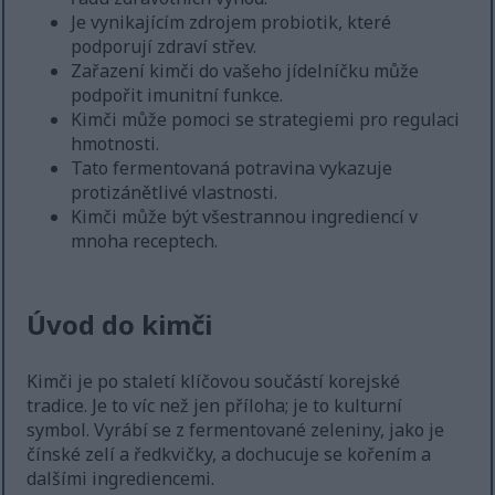
Je vynikajícím zdrojem probiotik, které
podporují zdraví střev.
Zařazení kimči do vašeho jídelníčku může
podpořit imunitní funkce.
Kimči může pomoci se strategiemi pro regulaci
hmotnosti.
Tato fermentovaná potravina vykazuje
protizánětlivé vlastnosti.
Kimči může být všestrannou ingrediencí v
mnoha receptech.
Úvod do kimči
Kimči je po staletí klíčovou součástí korejské
tradice. Je to víc než jen příloha; je to kulturní
symbol. Vyrábí se z fermentované zeleniny, jako je
čínské zelí a ředkvičky, a dochucuje se kořením a
dalšími ingrediencemi.