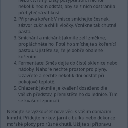
nebo čtvrtiny. Listy posypte solí. Nechte
několik hodin odstát, aby se z nich odstranila
přebytečná vlhkost.
Příprava koření: V misce smíchejte česnek,
zázvor, cukr a chilli vločky. Vznikne tak chutná
pasta.
Smíchání a míchání: Jakmile zelí změkne,
propláchněte ho. Poté ho smíchejte s kořenící
pastou. Ujistěte se, že je dobře obalené
kořením.
Fermentace: Směs dejte do čisté sklenice nebo
nádoby. Nahoře nechte prostor pro plyny.
Uzavřete a nechte několik dní odstát při
pokojové teplotě.
Chlazení: Jakmile je kvašení dosaženo dle
vašich představ, přemístěte ho do lednice. Tím
se kvašení zpomalí.
Nebojte se vyzkoušet nové věci s vaším domácím
kimchi. Přidejte mrkev, jarní cibulku nebo dokonce
mořské plody pro různé chutě. Užijte si přípravu