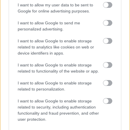
I want to allow my user data to be sent to
Google for online advertising purposes.
Ilustrace pulzujícího kimči se symboly zdraví srdce a
I want to allow Google to send me
živinami.
personalized advertising.
Kliknutím nebo klepnutím na obrázek získáte další
informace a vyšší rozlišení.
I want to allow Google to enable storage
related to analytics like cookies on web or
device identifiers in apps.
Kimči jako přírodní trávicí
I want to allow Google to enable storage
pomůcka
related to functionality of the website or app.
I want to allow Google to enable storage
Kimchi je přírodní trávicí pomůcka, takže je skvělé
related to personalization.
pro jídla zaměřená na zdraví trávicího traktu. Proces
fermentace v kimchi vede k tvorbě dobrých
I want to allow Google to enable storage
probiotik. Tato probiotika pomáhají udržovat
related to security, including authentication
vyváženou střevní flóru, což vede k lepšímu trávení.
functionality and fraud prevention, and other
user protection.
Přidání kimči do jídelníčku může pomoci s
pravidelnou stolicí. Obsahuje vlákninu, která to