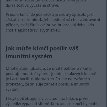
mohou snižovat záněty, což ukazuje na jejich
důležitost ve vyvážené stravě.
Přidání kimči do jídelníčku je chutný způsob, jak
získat více probiotik. Jeho jedinečná chuť a zdravotní
přínosy z něj činí skvělou volbu pro každého, kdo
chce zlepšit zdraví svých střev.
Jak může kimči posílit váš
imunitní systém
Mnoho studií ukazuje, že určité bakterie v kimči
posilují imunitní systém. Jedním z takových kmenů
je Lactobacillus plantarum. Studie na zvířatech
prokázaly, že snižuje zánět a posiluje imunitní
systém.
I když potřebujeme více studií na lidech, první
výsledky vypadají slibně. Konzumace kimči by mohla