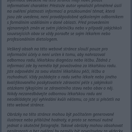
informativní charakter. Přestože autor vynaložil přiměřené úsilí
na ověření platnosti informací a prozkoumání témat, která
jsou zde uvedena, není pravděpodobně vyškoleným odborníkem
s formálním vzděláním v dané oblasti. Před provedením
významných změn ve svém jídelníčku nebo v případě jakýchkoli
souvisejících obav se vždy poraďte se svým lékařem nebo
profesionálním dietologem.
Veškerý obsah na této webové stránce slouží pouze pro
informační účely a není určen k tomu, aby nahrazoval
odbornou radu, lékařskou diagnózu nebo léčbu. Žádná z
informací zde by neměla být považována za lékařskou radu.
Jste odpovědní za svou vlastní lékařskou péči, léčbu a
rozhodnutí. Vždy požádejte o radu svého lékaře nebo jiného
kvalifikovaného poskytovatele zdravotní péče s jakýmikoli
otázkami týkajícími se zdravotního stavu nebo obav o něj.
Nikdy nezanedbávejte odbornou lékařskou radu ani
neodkládejte její vyhledání kvůli něčemu, co jste si přečetli na
této webové stránce.
Obrázky na této stránce mohou být počítačem generované
ilustrace nebo přibližné hodnoty, a proto se nemusí nutně
jednat o skutečné fotografie. Takové obrázky mohou obsahovat
nepřesnosti a bez ověření by neměly být považovány za vědecky