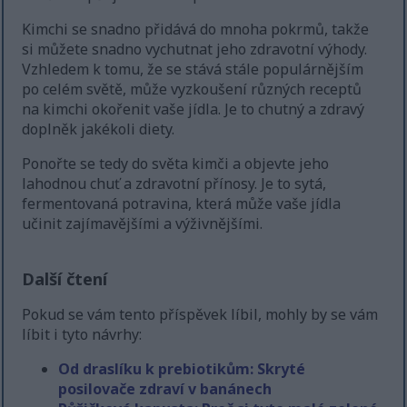
Kimchi se snadno přidává do mnoha pokrmů, takže
si můžete snadno vychutnat jeho zdravotní výhody.
Vzhledem k tomu, že se stává stále populárnějším
po celém světě, může vyzkoušení různých receptů
na kimchi okořenit vaše jídla. Je to chutný a zdravý
doplněk jakékoli diety.
Ponořte se tedy do světa kimči a objevte jeho
lahodnou chuť a zdravotní přínosy. Je to sytá,
fermentovaná potravina, která může vaše jídla
učinit zajímavějšími a výživnějšími.
Další čtení
Pokud se vám tento příspěvek líbil, mohly by se vám
líbit i tyto návrhy:
Od draslíku k prebiotikům: Skryté
posilovače zdraví v banánech