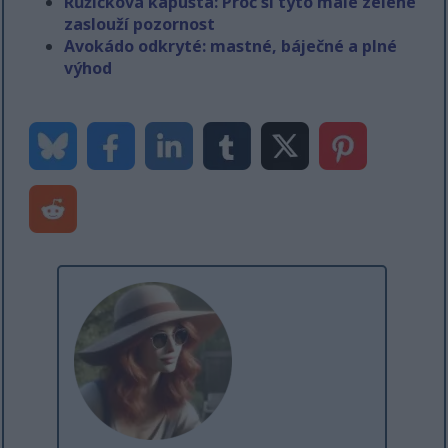
Růžičková kapusta: Proč si tyto malé zelené
zaslouží pozornost
Avokádo odkryté: mastné, báječné a plné
výhod