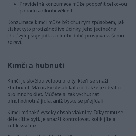
Pravidelná konzumace může podpořit celkovou
pohodu a dlouhověkost.
Konzumace kimči může být chutným způsobem, jak
získat tyto protizánětlivé účinky. Jeho jedinečná
chuť vylepšuje jídla a dlouhodobě prospívá vašemu
zdraví.
Kimči a hubnutí
Kimči je skvělou volbou pro ty, kteří se snaží
zhubnout. Má nízký obsah kalorií, takže je ideální
pro mnoho diet. Můžete si tak vychutnat
plnohodnotná jídla, aniž byste se přejídali.
Kimči má také vysoký obsah vlákniny. Díky tomu se
déle cítíte sytí. Je snazší kontrolovat, kolik jíte a
kolik svačíte.