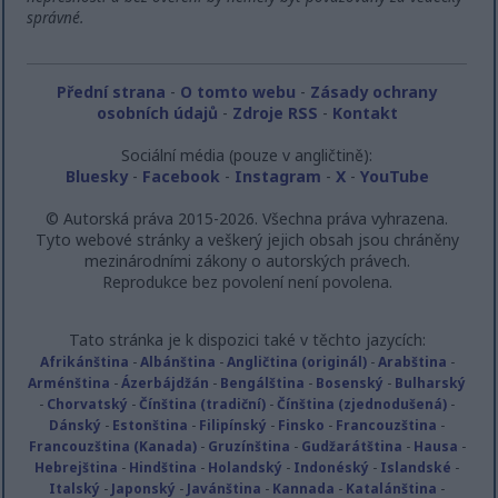
správné.
Přední strana
-
O tomto webu
-
Zásady ochrany
osobních údajů
-
Zdroje RSS
-
Kontakt
Sociální média (pouze v angličtině):
Bluesky
-
Facebook
-
Instagram
-
X
-
YouTube
© Autorská práva 2015-2026. Všechna práva vyhrazena.
Tyto webové stránky a veškerý jejich obsah jsou chráněny
mezinárodními zákony o autorských právech.
Reprodukce bez povolení není povolena.
Tato stránka je k dispozici také v těchto jazycích:
Afrikánština
-
Albánština
-
Angličtina (originál)
-
Arabština
-
Arménština
-
Ázerbájdžán
-
Bengálština
-
Bosenský
-
Bulharský
-
Chorvatský
-
Čínština (tradiční)
-
Čínština (zjednodušená)
-
Dánský
-
Estonština
-
Filipínský
-
Finsko
-
Francouzština
-
Francouzština (Kanada)
-
Gruzínština
-
Gudžarátština
-
Hausa
-
Hebrejština
-
Hindština
-
Holandský
-
Indonéský
-
Islandské
-
Italský
-
Japonský
-
Javánština
-
Kannada
-
Katalánština
-