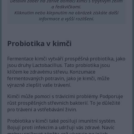
Detailní záběr na zářivě domácí kimči s třpytivým zelím
a ředkvičkami.
Kliknutím nebo klepnutím na obrázek získáte další
informace a vyšší rozlišení.
Probiotika v kimči
Fermentace kimči vytváří prospěšná probiotika, jako
jsou druhy Lactobacillus. Tato probiotika jsou
klíčem ke zdravému střevu. Konzumace
fermentovaných potravin, jako je kimči, může
výrazně zlepšit vaše trávení.
Kimči může pomoci s trávicími problémy. Podporuje
růst prospěšných střevních bakterií. To je důležité
pro trávení a vstřebávání živin.
Probiotika v kimči také posilují imunitní systém.
Bojují proti infekcím a udržují vás zdravé. Navíc