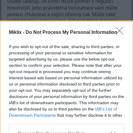
Studie ukazují, že kimči může pomoci s regulací
hmotnosti. Jeho pravidelná konzumace vám může
pomoci zhubnout a zvýšit tělesný tuk. Může také
snížit hladinu cukru v krvi, což pomáhá s regulací
hmotnosti.
Miklix -
Do Not Process My Personal Information
Přidáním kimči do jídel jim dodáte lepší chuť.
Dodává také důležité živiny bez dalších kalorií. Díky
If you wish to opt-out of the sale, sharing to third parties, or
tomu je dobrou volbou pro ty, kteří chtějí jíst méně,
processing of your personal or sensitive information for
ale zároveň zůstat zdraví.
targeted advertising by us, please use the below opt-out
section to confirm your selection. Please note that after your
opt-out request is processed you may continue seeing
interest-based ads based on personal information utilized by
Podpora zdraví srdce s kimchi
us or personal information disclosed to third parties prior to
your opt-out. You may separately opt-out of the further
Kimči je skvělé pro zdraví vašeho srdce. Je to chutný
disclosure of your personal information by third parties on the
doplněk jakéhokoli jídla. Pravidelná konzumace
IAB’s list of downstream participants. This information may
kimči může pomoci udržet hladinu cholesterolu pod
also be disclosed by us to third parties on the
IAB’s List of
kontrolou.
Downstream Participants
that may further disclose it to other
third parties.
Studie ukazují, že směs fermentované zeleniny a
Please note that this website/app uses one or more Google