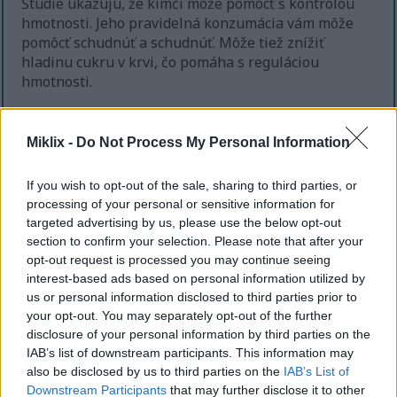
Štúdie ukazujú, že kimči môže pomôcť s kontrolou
hmotnosti. Jeho pravidelná konzumácia vám môže
pomôcť schudnúť a schudnúť. Môže tiež znížiť
hladinu cukru v krvi, čo pomáha s reguláciou
hmotnosti.
Pridanie kimči do jedál im dodáva lepšiu chuť. Tiež
dodáva dôležité živiny bez pridaných kalórií. Vďaka
Miklix -
Do Not Process My Personal Information
tomu je dobrou voľbou pre tých, ktorí chcú jesť
menej, ale zostať zdraví.
If you wish to opt-out of the sale, sharing to third parties, or
processing of your personal or sensitive information for
targeted advertising by us, please use the below opt-out
Podpora zdravia srdca s kimchi
section to confirm your selection. Please note that after your
opt-out request is processed you may continue seeing
interest-based ads based on personal information utilized by
Kimči je skvelé pre zdravie vášho srdca. Je to chutný
us or personal information disclosed to third parties prior to
doplnok ku každému jedlu. Pravidelná konzumácia
your opt-out. You may separately opt-out of the further
kimči môže pomôcť udržať hladinu cholesterolu pod
disclosure of your personal information by third parties on the
kontrolou.
IAB’s list of downstream participants. This information may
also be disclosed by us to third parties on the
IAB’s List of
Štúdie ukazujú, že zmes fermentovanej zeleniny a
Downstream Participants
that may further disclose it to other