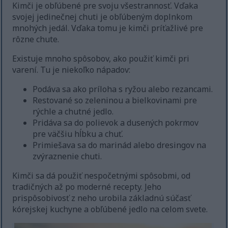
Kimči je obľúbené pre svoju všestrannosť. Vďaka
svojej jedinečnej chuti je obľúbeným doplnkom
mnohých jedál. Vďaka tomu je kimči príťažlivé pre
rôzne chute.
Existuje mnoho spôsobov, ako použiť kimči pri
varení. Tu je niekoľko nápadov:
Podáva sa ako príloha s ryžou alebo rezancami.
Restované so zeleninou a bielkovinami pre
rýchle a chutné jedlo.
Pridáva sa do polievok a dusených pokrmov
pre väčšiu hĺbku a chuť.
Primiešava sa do marinád alebo dresingov na
zvýraznenie chuti.
Kimči sa dá použiť nespočetnými spôsobmi, od
tradičných až po moderné recepty. Jeho
prispôsobivosť z neho urobila základnú súčasť
kórejskej kuchyne a obľúbené jedlo na celom svete.