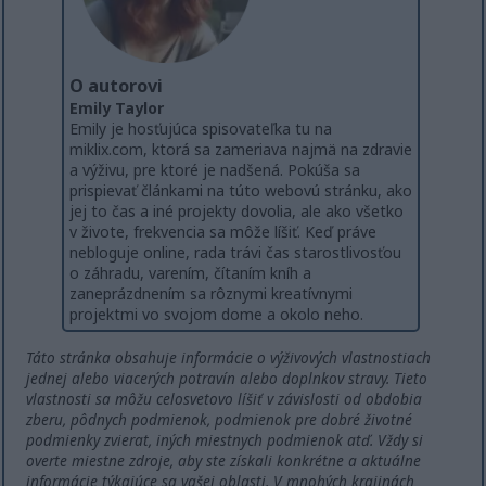
O autorovi
Emily Taylor
Emily je hosťujúca spisovateľka tu na
miklix.com, ktorá sa zameriava najmä na zdravie
a výživu, pre ktoré je nadšená. Pokúša sa
prispievať článkami na túto webovú stránku, ako
jej to čas a iné projekty dovolia, ale ako všetko
v živote, frekvencia sa môže líšiť. Keď práve
nebloguje online, rada trávi čas starostlivosťou
o záhradu, varením, čítaním kníh a
zaneprázdnením sa rôznymi kreatívnymi
projektmi vo svojom dome a okolo neho.
Táto stránka obsahuje informácie o výživových vlastnostiach
jednej alebo viacerých potravín alebo doplnkov stravy. Tieto
vlastnosti sa môžu celosvetovo líšiť v závislosti od obdobia
zberu, pôdnych podmienok, podmienok pre dobré životné
podmienky zvierat, iných miestnych podmienok atď. Vždy si
overte miestne zdroje, aby ste získali konkrétne a aktuálne
informácie týkajúce sa vašej oblasti. V mnohých krajinách