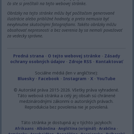
čo ste si prečítali na tejto webovej stránke.
Obrázky na tejto stránke môžu byť počítačom generované
ilustrácie alebo približné hodnoty, a preto nemusia byť
nevyhnutne skutočnými fotografiami. Takéto obrázky môžu
obsahovať nepresnosti a bez overenia by sa nemali považovať
za vedecky správne.
Predná strana
-
O tejto webovej stránke
-
Zásady
ochrany osobných údajov
-
Zdroje RSS
-
Kontaktovať
Sociálne médiá (len v angličtine):
Bluesky
-
Facebook
-
Instagram
-
X
-
YouTube
© Autorské práva 2015-2026. Všetky práva vyhradené.
Táto webová stránka a celý jej obsah sú chránené
medzinárodnými zákonmi o autorských právach.
Reprodukcia bez povolenia nie je povolená.
Táto stránka je dostupná aj v týchto jazykoch:
Afrikaans
-
Albánčina
-
Angličtina (originál)
-
Arabčina
-