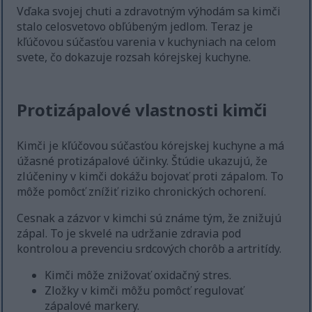
Vďaka svojej chuti a zdravotným výhodám sa kimči
stalo celosvetovo obľúbeným jedlom. Teraz je
kľúčovou súčasťou varenia v kuchyniach na celom
svete, čo dokazuje rozsah kórejskej kuchyne.
Protizápalové vlastnosti kimči
Kimči je kľúčovou súčasťou kórejskej kuchyne a má
úžasné protizápalové účinky. Štúdie ukazujú, že
zlúčeniny v kimči dokážu bojovať proti zápalom. To
môže pomôcť znížiť riziko chronických ochorení.
Cesnak a zázvor v kimchi sú známe tým, že znižujú
zápal. To je skvelé na udržanie zdravia pod
kontrolou a prevenciu srdcových chorôb a artritídy.
Kimči môže znižovať oxidačný stres.
Zložky v kimči môžu pomôcť regulovať
zápalové markery.