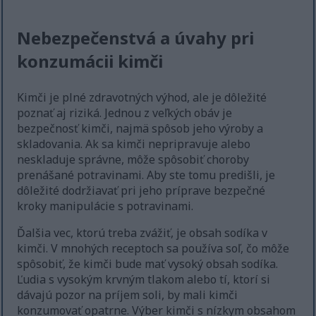
Nebezpečenstvá a úvahy pri
konzumácii kimči
Kimči je plné zdravotných výhod, ale je dôležité
poznať aj riziká. Jednou z veľkých obáv je
bezpečnosť kimči, najmä spôsob jeho výroby a
skladovania. Ak sa kimči nepripravuje alebo
neskladuje správne, môže spôsobiť choroby
prenášané potravinami. Aby ste tomu predišli, je
dôležité dodržiavať pri jeho príprave bezpečné
kroky manipulácie s potravinami.
Ďalšia vec, ktorú treba zvážiť, je obsah sodíka v
kimči. V mnohých receptoch sa používa soľ, čo môže
spôsobiť, že kimči bude mať vysoký obsah sodíka.
Ľudia s vysokým krvným tlakom alebo tí, ktorí si
dávajú pozor na príjem soli, by mali kimči
konzumovať opatrne. Výber kimči s nízkym obsahom