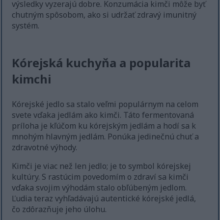
výsledky vyzerajú dobre. Konzumácia kimči môže byť
chutným spôsobom, ako si udržať zdravý imunitný
systém.
Kórejská kuchyňa a popularita
kimchi
Kórejské jedlo sa stalo veľmi populárnym na celom
svete vďaka jedlám ako kimči. Táto fermentovaná
príloha je kľúčom ku kórejským jedlám a hodí sa k
mnohým hlavným jedlám. Ponúka jedinečnú chuť a
zdravotné výhody.
Kimči je viac než len jedlo; je to symbol kórejskej
kultúry. S rastúcim povedomím o zdraví sa kimči
vďaka svojim výhodám stalo obľúbeným jedlom.
Ľudia teraz vyhľadávajú autentické kórejské jedlá,
čo zdôrazňuje jeho úlohu.