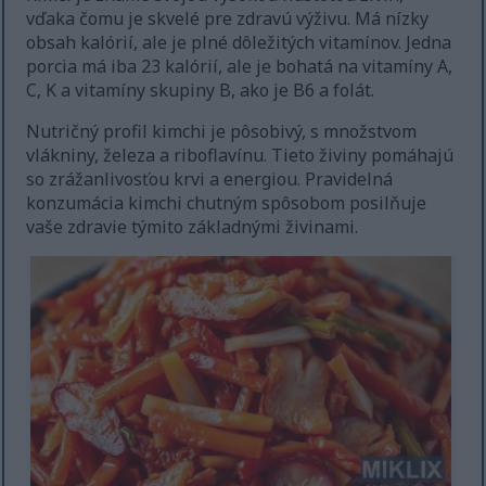
vďaka čomu je skvelé pre zdravú výživu. Má nízky
obsah kalórií, ale je plné dôležitých vitamínov. Jedna
porcia má iba 23 kalórií, ale je bohatá na vitamíny A,
C, K a vitamíny skupiny B, ako je B6 a folát.
Nutričný profil kimchi je pôsobivý, s množstvom
vlákniny, železa a riboflavínu. Tieto živiny pomáhajú
so zrážanlivosťou krvi a energiou. Pravidelná
konzumácia kimchi chutným spôsobom posilňuje
vaše zdravie týmito základnými živinami.