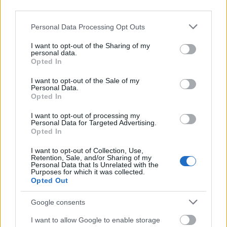
korenín v kimči je dobrá pre vaše srdce. Má tiež
third parties.
protizápalové vlastnosti. Tie pomáhajú znižovať
krvný tlak a podporujú zdravie srdca.
Please note that this website/app uses one or more Google
Personal Data Processing Opt Outs
services and may gather and store information including but
Pridanie kimči do vašich jedál ich môže urobiť
not limited to your visit or usage behaviour. You may click to
I want to opt-out of the Sharing of my
chutnejšími. Taktiež vám dodá dôležité živiny pre
personal data.
grant or deny consent to Google and its third-party tags to
Opted In
celkové zdravie. Tu sú niektoré kľúčové výhody kimči
use your data for below specified purposes in below Google
pre vaše srdce:
consent section.
I want to opt-out of the Sale of my
Personal Data.
Pomáha znižovať hladinu cholesterolu
Opted In
Znižuje krvný tlak
I want to opt-out of processing my
Zlepšuje celkový lipidový profil
Personal Data for Targeted Advertising.
Prispieva k zníženiu rizika srdcových ochorení
Opted In
I want to opt-out of Collection, Use,
Retention, Sale, and/or Sharing of my
Personal Data that Is Unrelated with the
Purposes for which it was collected.
Opted Out
Google consents
I want to allow Google to enable storage