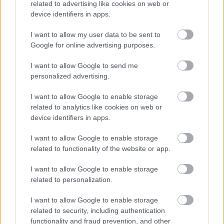
related to advertising like cookies on web or
device identifiers in apps.
Ilustrácia žiarivého kimči so symbolmi zdravia srdca a
I want to allow my user data to be sent to
živinami.
Google for online advertising purposes.
Kliknutím alebo ťuknutím na obrázok získate ďalšie
informácie a vyššie rozlíšenie.
I want to allow Google to send me
personalized advertising.
I want to allow Google to enable storage
Kimchi ako prírodná tráviaca
related to analytics like cookies on web or
device identifiers in apps.
pomôcka
I want to allow Google to enable storage
Kimchi je prirodzená tráviaca pomôcka, vďaka čomu
related to functionality of the website or app.
je skvelé do jedál zameraných na zdravie tráviaceho
traktu. Proces fermentácie v kimchi vedie k tvorbe
I want to allow Google to enable storage
dobrých probiotík. Tieto probiotiká pomáhajú
related to personalization.
udržiavať vyváženú črevnú flóru, čo vedie k
I want to allow Google to enable storage
lepšiemu tráveniu.
related to security, including authentication
Pridanie kimči do jedál môže pomôcť s pravidelnou
functionality and fraud prevention, and other