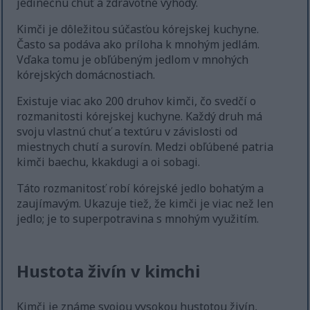
jedinečnú chuť a zdravotné výhody.
Kimči je dôležitou súčasťou kórejskej kuchyne.
Často sa podáva ako príloha k mnohým jedlám.
Vďaka tomu je obľúbeným jedlom v mnohých
kórejských domácnostiach.
Existuje viac ako 200 druhov kimči, čo svedčí o
rozmanitosti kórejskej kuchyne. Každý druh má
svoju vlastnú chuť a textúru v závislosti od
miestnych chutí a surovín. Medzi obľúbené patria
kimči baechu, kkakdugi a oi sobagi.
Táto rozmanitosť robí kórejské jedlo bohatým a
zaujímavým. Ukazuje tiež, že kimči je viac než len
jedlo; je to superpotravina s mnohým využitím.
Hustota živín v kimchi
Kimči je známe svojou vysokou hustotou živín,