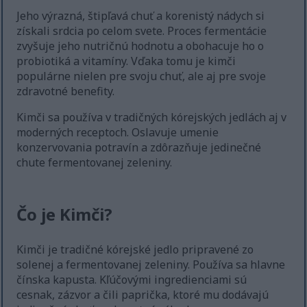
Jeho výrazná, štipľavá chuť a korenistý nádych si
získali srdcia po celom svete. Proces fermentácie
zvyšuje jeho nutričnú hodnotu a obohacuje ho o
probiotiká a vitamíny. Vďaka tomu je kimči
populárne nielen pre svoju chuť, ale aj pre svoje
zdravotné benefity.
Kimči sa používa v tradičných kórejských jedlách aj v
moderných receptoch. Oslavuje umenie
konzervovania potravín a zdôrazňuje jedinečné
chute fermentovanej zeleniny.
Čo je Kimči?
Kimči je tradičné kórejské jedlo pripravené zo
solenej a fermentovanej zeleniny. Používa sa hlavne
čínska kapusta. Kľúčovými ingredienciami sú
cesnak, zázvor a čili paprička, ktoré mu dodávajú