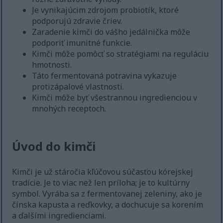
Je vynikajúcim zdrojom probiotík, ktoré
podporujú zdravie čriev.
Zaradenie kimči do vášho jedálnička môže
podporiť imunitné funkcie.
Kimči môže pomôcť so stratégiami na reguláciu
hmotnosti.
Táto fermentovaná potravina vykazuje
protizápalové vlastnosti.
Kimči môže byť všestrannou ingredienciou v
mnohých receptoch.
Úvod do kimči
Kimči je už stáročia kľúčovou súčasťou kórejskej
tradície. Je to viac než len príloha; je to kultúrny
symbol. Vyrába sa z fermentovanej zeleniny, ako je
čínska kapusta a reďkovky, a dochucuje sa korením
a ďalšími ingredienciami.