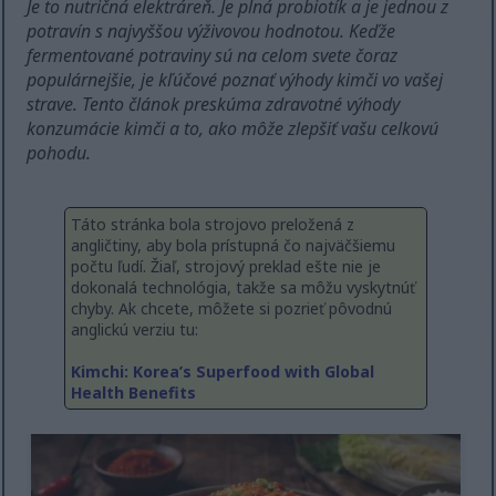
Je to nutričná elektráreň. Je plná probiotík a je jednou z
potravín s najvyššou výživovou hodnotou. Keďže
fermentované potraviny sú na celom svete čoraz
populárnejšie, je kľúčové poznať výhody kimči vo vašej
strave. Tento článok preskúma zdravotné výhody
konzumácie kimči a to, ako môže zlepšiť vašu celkovú
pohodu.
Táto stránka bola strojovo preložená z
angličtiny, aby bola prístupná čo najväčšiemu
počtu ľudí. Žiaľ, strojový preklad ešte nie je
dokonalá technológia, takže sa môžu vyskytnúť
chyby. Ak chcete, môžete si pozrieť pôvodnú
anglickú verziu tu:
Kimchi: Korea’s Superfood with Global
Health Benefits