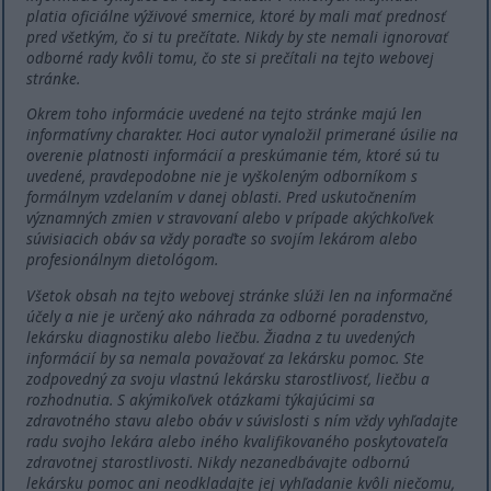
platia oficiálne výživové smernice, ktoré by mali mať prednosť
pred všetkým, čo si tu prečítate. Nikdy by ste nemali ignorovať
odborné rady kvôli tomu, čo ste si prečítali na tejto webovej
stránke.
Okrem toho informácie uvedené na tejto stránke majú len
informatívny charakter. Hoci autor vynaložil primerané úsilie na
overenie platnosti informácií a preskúmanie tém, ktoré sú tu
uvedené, pravdepodobne nie je vyškoleným odborníkom s
formálnym vzdelaním v danej oblasti. Pred uskutočnením
významných zmien v stravovaní alebo v prípade akýchkoľvek
súvisiacich obáv sa vždy poraďte so svojím lekárom alebo
profesionálnym dietológom.
Všetok obsah na tejto webovej stránke slúži len na informačné
účely a nie je určený ako náhrada za odborné poradenstvo,
lekársku diagnostiku alebo liečbu. Žiadna z tu uvedených
informácií by sa nemala považovať za lekársku pomoc. Ste
zodpovedný za svoju vlastnú lekársku starostlivosť, liečbu a
rozhodnutia. S akýmikoľvek otázkami týkajúcimi sa
zdravotného stavu alebo obáv v súvislosti s ním vždy vyhľadajte
radu svojho lekára alebo iného kvalifikovaného poskytovateľa
zdravotnej starostlivosti. Nikdy nezanedbávajte odbornú
lekársku pomoc ani neodkladajte jej vyhľadanie kvôli niečomu,