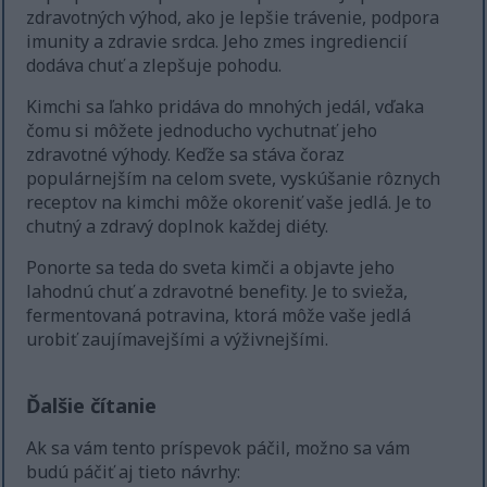
zdravotných výhod, ako je lepšie trávenie, podpora
imunity a zdravie srdca. Jeho zmes ingrediencií
dodáva chuť a zlepšuje pohodu.
Kimchi sa ľahko pridáva do mnohých jedál, vďaka
čomu si môžete jednoducho vychutnať jeho
zdravotné výhody. Keďže sa stáva čoraz
populárnejším na celom svete, vyskúšanie rôznych
receptov na kimchi môže okoreniť vaše jedlá. Je to
chutný a zdravý doplnok každej diéty.
Ponorte sa teda do sveta kimči a objavte jeho
lahodnú chuť a zdravotné benefity. Je to svieža,
fermentovaná potravina, ktorá môže vaše jedlá
urobiť zaujímavejšími a výživnejšími.
Ďalšie čítanie
Ak sa vám tento príspevok páčil, možno sa vám
budú páčiť aj tieto návrhy: