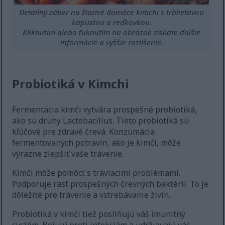
Detailný záber na žiarivé domáce kimchi s trblietavou
kapustou a reďkovkou.
Kliknutím alebo ťuknutím na obrázok získate ďalšie
informácie a vyššie rozlíšenie.
Probiotiká v Kimchi
Fermentácia kimči vytvára prospešné probiotiká,
ako sú druhy Lactobacillus. Tieto probiotiká sú
kľúčové pre zdravé črevá. Konzumácia
fermentovaných potravín, ako je kimči, môže
výrazne zlepšiť vaše trávenie.
Kimči môže pomôcť s tráviacimi problémami.
Podporuje rast prospešných črevných baktérií. To je
dôležité pre trávenie a vstrebávanie živín.
Probiotiká v kimči tiež posilňujú váš imunitný