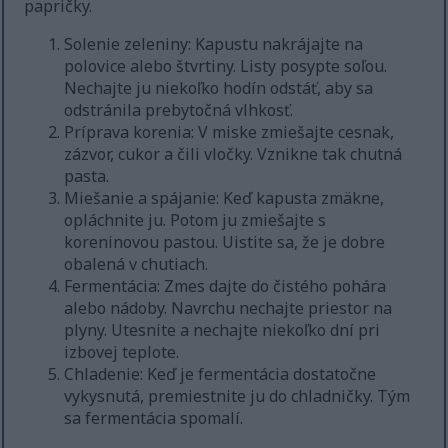
papričky.
Solenie zeleniny: Kapustu nakrájajte na
polovice alebo štvrtiny. Listy posypte soľou.
Nechajte ju niekoľko hodín odstáť, aby sa
odstránila prebytočná vlhkosť.
Príprava korenia: V miske zmiešajte cesnak,
zázvor, cukor a čili vločky. Vznikne tak chutná
pasta.
Miešanie a spájanie: Keď kapusta zmäkne,
opláchnite ju. Potom ju zmiešajte s
koreninovou pastou. Uistite sa, že je dobre
obalená v chutiach.
Fermentácia: Zmes dajte do čistého pohára
alebo nádoby. Navrchu nechajte priestor na
plyny. Utesnite a nechajte niekoľko dní pri
izbovej teplote.
Chladenie: Keď je fermentácia dostatočne
vykysnutá, premiestnite ju do chladničky. Tým
sa fermentácia spomalí.