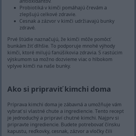
antioxidantov.
Probiotiká v kimči pomáhajú črevám a
zlepšujú celkové zdravie.
Cesnak a zázvor v kimči udržiavajú bunky
zdravé.
Prvé štúdie naznačujú, že kimči môže pomôcť
bunkám žiť dlhšie. To podporuje mnohé výhody
kimči, ktoré milujú fanúšikovia zdravia. S rastúcim
výskumom sa možno dozvieme viac o hlbokom
vplyve kimči na naše bunky.
Ako si pripraviť kimchi doma
Príprava kimchi doma je zábavná a umožňuje vám
vybrať si vlastné chute a ingrediencie. Tento recept
je jednoduchý a pripraví chutné kimchi. Najprv si
pripravte ingrediencie. Budete potrebovať čínsku
kapustu, reďkovky, cesnak, zázvor a vločky čili