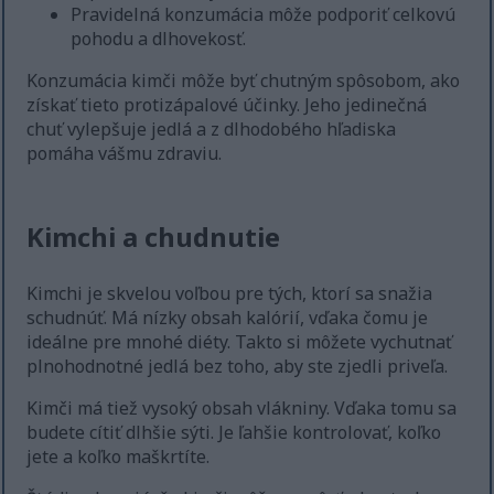
Pravidelná konzumácia môže podporiť celkovú
pohodu a dlhovekosť.
Konzumácia kimči môže byť chutným spôsobom, ako
získať tieto protizápalové účinky. Jeho jedinečná
chuť vylepšuje jedlá a z dlhodobého hľadiska
pomáha vášmu zdraviu.
Kimchi a chudnutie
Kimchi je skvelou voľbou pre tých, ktorí sa snažia
schudnúť. Má nízky obsah kalórií, vďaka čomu je
ideálne pre mnohé diéty. Takto si môžete vychutnať
plnohodnotné jedlá bez toho, aby ste zjedli priveľa.
Kimči má tiež vysoký obsah vlákniny. Vďaka tomu sa
budete cítiť dlhšie sýti. Je ľahšie kontrolovať, koľko
jete a koľko maškrtíte.