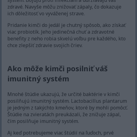
systém. Bojujú proti infekciám a udržiavajú vás
zdravé. Navyše môžu znižovať zápaly, čo dokazuje
ich dôležitosť vo vyváženej strave.
Pridanie kimči do jedál je chutný spôsob, ako získať
viac probiotík. Jeho jedinečná chuť a zdravotné
benefity z neho robia skvelú voľbu pre každého, kto
chce zlepšiť zdravie svojich čriev.
Ako môže kimči posilniť váš
imunitný systém
Mnohé štúdie ukazujú, že určité baktérie v kimči
posilňujú imunitný systém. Lactobacillus plantarum
je jedným z takýchto kmeňov, ktoré by mohli pomôcť.
Štúdie na zvieratách preukázali, že znižuje zápal,
čím posilňuje imunitný systém.
Aj keď potrebujeme viac štúdií na ľuďoch, prvé