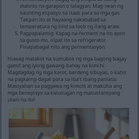
malinis na garapon o lalagyan. Mag-iwan ng
kaunting espasyo sa itaas para sa mga gas.
Takpan ito at hayaang nakababad sa
temperatura ng silid sa loob ng ilang araw.
Pagpapalamig: Kapag na-ferment na ito ayon
sa gusto mo, ilipat ito sa refrigerator.
Pinapabagal nito ang permentasyon.
Huwag matakot na sumubok ng mga bagong bagay
gamit ang iyong gawang-bahay na kimchi.
Magdagdag ng mga karot, berdeng sibuyas, o kahit
na pagkaing-dagat para sa iba't ibang panlasa.
Masiyahan sa paggawa ng kimchi at makuha ang
mga benepisyo sa kalusugan ng masustansyang
ulam na ito!