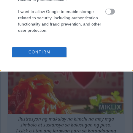
Nakakatulong sa pagpapababa ng antas ng
kolesterol
I want to allow Google to enable storage
Binabawasan ang presyon ng dugo
related to security, including authentication
Nagpapabuti ng pangkalahatang mga profile
functionality and fraud prevention, and other
ng lipid
user protection.
Nakakatulong sa pagbabawas ng panganib ng
sakit sa puso
CONFIRM
Ilustrasyon ng makulay na kimchi na may mga
simbolo at sustansya sa kalusugan ng puso.
I-click o i-tap ang larawan para sa karagdagang