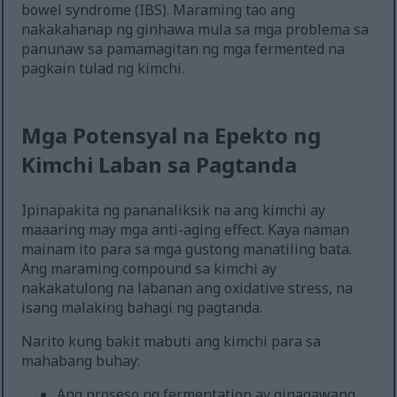
bowel syndrome (IBS). Maraming tao ang
nakakahanap ng ginhawa mula sa mga problema sa
panunaw sa pamamagitan ng mga fermented na
pagkain tulad ng kimchi.
Mga Potensyal na Epekto ng
Kimchi Laban sa Pagtanda
Ipinapakita ng pananaliksik na ang kimchi ay
maaaring may mga anti-aging effect. Kaya naman
mainam ito para sa mga gustong manatiling bata.
Ang maraming compound sa kimchi ay
nakakatulong na labanan ang oxidative stress, na
isang malaking bahagi ng pagtanda.
Narito kung bakit mabuti ang kimchi para sa
mahabang buhay:
Ang proseso ng fermentation ay ginagawang