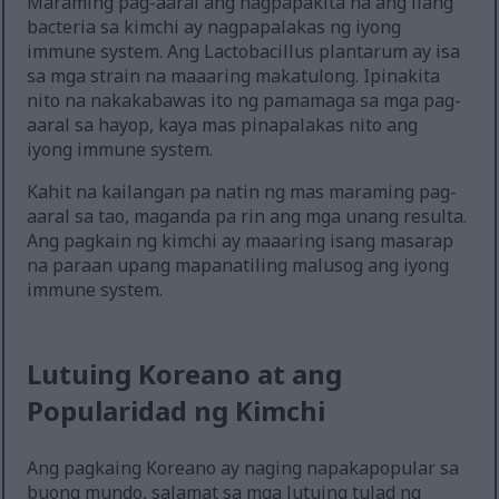
Maraming pag-aaral ang nagpapakita na ang ilang
bacteria sa kimchi ay nagpapalakas ng iyong
immune system. Ang Lactobacillus plantarum ay isa
sa mga strain na maaaring makatulong. Ipinakita
nito na nakakabawas ito ng pamamaga sa mga pag-
aaral sa hayop, kaya mas pinapalakas nito ang
iyong immune system.
Kahit na kailangan pa natin ng mas maraming pag-
aaral sa tao, maganda pa rin ang mga unang resulta.
Ang pagkain ng kimchi ay maaaring isang masarap
na paraan upang mapanatiling malusog ang iyong
immune system.
Lutuing Koreano at ang
Popularidad ng Kimchi
Ang pagkaing Koreano ay naging napakapopular sa
buong mundo, salamat sa mga lutuing tulad ng