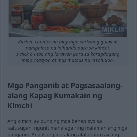
Kitchen counter na may mga sariwang gulay at
pampalasa na inihanda para sa kimchi.
I-click o i-tap ang larawan para sa karagdagang
impormasyon at mas mataas na resolution.
Mga Panganib at Pagsasaalang-
alang Kapag Kumakain ng
Kimchi
Ang kimchi ay puno ng mga benepisyo sa
kalusugan, ngunit mahalaga ring malaman ang mga
panganib. Ang isang malaking alalahanin ay ang