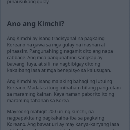
pinausukang gulay.
Ano ang Kimchi?
Ang Kimchi ay isang tradisyonal na pagkaing
Koreano na gawa sa mga gulay na inasnan at
pinaasim. Pangunahing ginagamit dito ang napa
cabbage. Ang mga pangunahing sangkap ay
bawang, luya, at sili, na nagbibigay dito ng
kakaibang lasa at mga benepisyo sa kalusugan.
Ang Kimchi ay isang malaking bahagi ng lutuing
Koreano. Madalas itong inihahain bilang pang-ulam
sa maraming kainan. Kaya naman paborito ito ng
maraming tahanan sa Korea.
Mayroong mahigit 200 uri ng kimchi, na
nagpapakita ng pagkakaiba-iba sa pagkaing
Koreano. Ang bawat uri ay may kanya-kanyang lasa