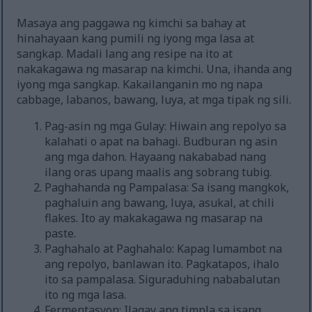
Masaya ang paggawa ng kimchi sa bahay at
hinahayaan kang pumili ng iyong mga lasa at
sangkap. Madali lang ang resipe na ito at
nakakagawa ng masarap na kimchi. Una, ihanda ang
iyong mga sangkap. Kakailanganin mo ng napa
cabbage, labanos, bawang, luya, at mga tipak ng sili.
Pag-asin ng mga Gulay: Hiwain ang repolyo sa
kalahati o apat na bahagi. Budburan ng asin
ang mga dahon. Hayaang nakababad nang
ilang oras upang maalis ang sobrang tubig.
Paghahanda ng Pampalasa: Sa isang mangkok,
paghaluin ang bawang, luya, asukal, at chili
flakes. Ito ay makakagawa ng masarap na
paste.
Paghahalo at Paghahalo: Kapag lumambot na
ang repolyo, banlawan ito. Pagkatapos, ihalo
ito sa pampalasa. Siguraduhing nababalutan
ito ng mga lasa.
Fermentasyon: Ilagay ang timpla sa isang