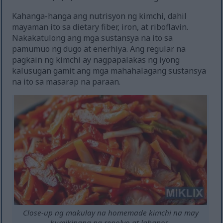
Kahanga-hanga ang nutrisyon ng kimchi, dahil
mayaman ito sa dietary fiber, iron, at riboflavin.
Nakakatulong ang mga sustansya na ito sa
pamumuo ng dugo at enerhiya. Ang regular na
pagkain ng kimchi ay nagpapalakas ng iyong
kalusugan gamit ang mga mahahalagang sustansya
na ito sa masarap na paraan.
Close-up ng makulay na homemade kimchi na may
kumikinang na repolyo at labanos.