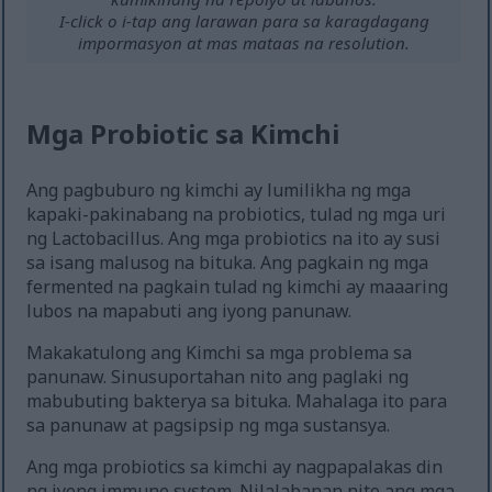
I-click o i-tap ang larawan para sa karagdagang
impormasyon at mas mataas na resolution.
Mga Probiotic sa Kimchi
Ang pagbuburo ng kimchi ay lumilikha ng mga
kapaki-pakinabang na probiotics, tulad ng mga uri
ng Lactobacillus. Ang mga probiotics na ito ay susi
sa isang malusog na bituka. Ang pagkain ng mga
fermented na pagkain tulad ng kimchi ay maaaring
lubos na mapabuti ang iyong panunaw.
Makakatulong ang Kimchi sa mga problema sa
panunaw. Sinusuportahan nito ang paglaki ng
mabubuting bakterya sa bituka. Mahalaga ito para
sa panunaw at pagsipsip ng mga sustansya.
Ang mga probiotics sa kimchi ay nagpapalakas din
ng iyong immune system. Nilalabanan nito ang mga