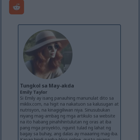
Tungkol sa May-akda
Emily Taylor
Si Emily ay isang panauhing manunulat dito sa
miklix.com, na higit na nakatuon sa kalusugan at
nutrisyon, na kinagigiliwan niya. Sinusubukan
niyang mag-ambag ng mga artikulo sa website
na ito habang pinahihintulutan ng oras at iba
pang mga proyekto, ngunit tulad ng lahat ng
bagay sa buhay, ang dalas ay maaaring mag-iba.
Kapag hindi nagba-blog online, gusto niyang