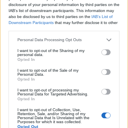
kinakain at kinakain na meryenda.
disclosure of your personal information by third parties on the
Ipinapakita ng mga pag-aaral na ang kimchi ay
IAB’s list of downstream participants. This information may
also be disclosed by us to third parties on the
IAB’s List of
makakatulong sa pagkontrol ng timbang. Ang
Downstream Participants
that may further disclose it to other
regular na pagkain nito ay maaaring makatulong sa
third parties.
iyo na magbawas ng timbang at taba sa katawan.
Maaari rin nitong mapababa ang iyong mga antas
Please note that this website/app uses one or more Google
Personal Data Processing Opt Outs
ng asukal sa dugo, na makakatulong sa
services and may gather and store information including but
pamamahala ng timbang.
not limited to your visit or usage behaviour. You may click to
I want to opt-out of the Sharing of my
personal data.
grant or deny consent to Google and its third-party tags to
Mas masarap ang lasa ng kimchi sa iyong mga
Opted In
use your data for below specified purposes in below Google
pagkain. Nagdaragdag din ito ng mahahalagang
consent section.
I want to opt-out of the Sale of my
sustansya nang walang dagdag na calorie. Kaya
Personal Data.
naman mainam itong pagpipilian para sa mga
Opted In
gustong kumain ng mas kaunti ngunit manatiling
I want to opt-out of processing my
malusog.
Personal Data for Targeted Advertising.
Opted In
I want to opt-out of Collection, Use,
Pagsuporta sa Kalusugan ng
Retention, Sale, and/or Sharing of my
Personal Data that Is Unrelated with the
Puso Gamit ang Kimchi
Purposes for which it was collected.
Opted Out