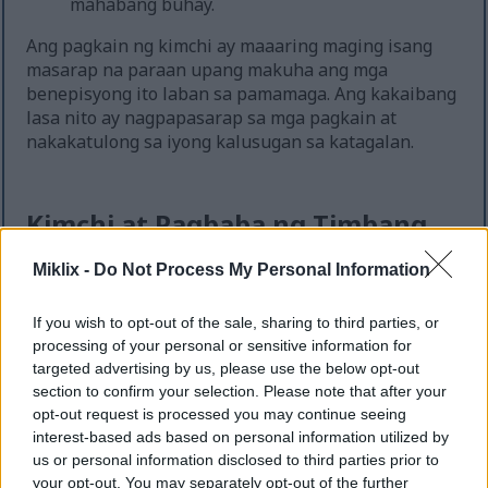
mahabang buhay.
Ang pagkain ng kimchi ay maaaring maging isang
masarap na paraan upang makuha ang mga
benepisyong ito laban sa pamamaga. Ang kakaibang
lasa nito ay nagpapasarap sa mga pagkain at
nakakatulong sa iyong kalusugan sa katagalan.
Kimchi at Pagbaba ng Timbang
Miklix -
Do Not Process My Personal Information
Ang kimchi ay isang mainam na pagpipilian para sa
mga nagbabawas ng timbang. Mababa ito sa
If you wish to opt-out of the sale, sharing to third parties, or
calories, kaya perpekto ito para sa maraming diet.
processing of your personal or sensitive information for
Sa ganitong paraan, masisiyahan ka sa kumpletong
targeted advertising by us, please use the below opt-out
pagkain nang hindi kakain nang sobra.
section to confirm your selection. Please note that after your
opt-out request is processed you may continue seeing
Mayaman din sa fiber ang kimchi. Nakakatulong ito
interest-based ads based on personal information utilized by
para mas matagal kang makaramdam ng busog. Mas
us or personal information disclosed to third parties prior to
madaling kontrolin kung gaano karami ang iyong
your opt-out. You may separately opt-out of the further