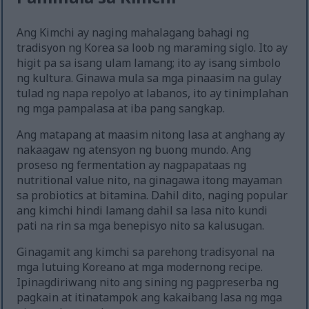
Ang Kimchi ay naging mahalagang bahagi ng
tradisyon ng Korea sa loob ng maraming siglo. Ito ay
higit pa sa isang ulam lamang; ito ay isang simbolo
ng kultura. Ginawa mula sa mga pinaasim na gulay
tulad ng napa repolyo at labanos, ito ay tinimplahan
ng mga pampalasa at iba pang sangkap.
Ang matapang at maasim nitong lasa at anghang ay
nakaagaw ng atensyon ng buong mundo. Ang
proseso ng fermentation ay nagpapataas ng
nutritional value nito, na ginagawa itong mayaman
sa probiotics at bitamina. Dahil dito, naging popular
ang kimchi hindi lamang dahil sa lasa nito kundi
pati na rin sa mga benepisyo nito sa kalusugan.
Ginagamit ang kimchi sa parehong tradisyonal na
mga lutuing Koreano at mga modernong recipe.
Ipinagdiriwang nito ang sining ng pagpreserba ng
pagkain at itinatampok ang kakaibang lasa ng mga