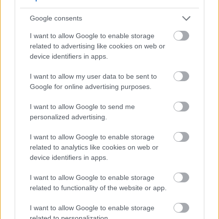
Ang kimchi ay mainam para sa kalusugan ng iyong
Google consents
puso. Isa itong masarap na karagdagan sa anumang
pagkain. Ang regular na pagkain ng kimchi ay
I want to allow Google to enable storage
related to advertising like cookies on web or
makakatulong na mapanatili ang iyong antas ng
device identifiers in apps.
kolesterol.
Ipinapakita ng mga pag-aaral na ang pinaghalong
I want to allow my user data to be sent to
fermented veggies at spices ng kimchi ay mabuti
Google for online advertising purposes.
para sa iyong puso. Mayroon din itong anti-
I want to allow Google to send me
inflammatory properties. Nakakatulong ang mga ito
personalized advertising.
na mapababa ang presyon ng dugo at suportahan
ang kalusugan ng puso.
I want to allow Google to enable storage
related to analytics like cookies on web or
Ang pagdaragdag ng kimchi sa iyong mga pagkain
device identifiers in apps.
ay maaaring magpasarap sa mga ito. Nagbibigay din
ito sa iyo ng mahahalagang sustansya para sa
I want to allow Google to enable storage
pangkalahatang kalusugan. Narito ang ilang
related to functionality of the website or app.
mahahalagang benepisyo ng kimchi para sa iyong
puso:
I want to allow Google to enable storage
related to personalization.