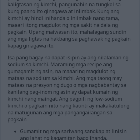
kaligtasan ng kimchi, pangunahin na tungkol sa
kung paano ito ginagawa at iniimbak. Kung ang
kimchi ay hindi inihanda o iniimbak nang tama,
maaari itong magdulot ng mga sakit na dala ng
pagkain. Upang maiwasan ito, mahalagang sundin
ang mga ligtas na hakbang sa paghawak ng pagkain
kapag ginagawa ito.
Isa pang bagay na dapat isipin ay ang nilalaman ng
sodium sa kimchi. Maraming mga recipe ang
gumagamit ng asin, na maaaring magdulot ng
mataas na sodium sa kimchi. Ang mga taong may
mataas na presyon ng dugo o mga nagbabantay sa
kanilang pag-inom ng asin ay dapat kumain ng
kimchi nang maingat. Ang pagpili ng low-sodium
kimchi o pagkain nito nang kaunti ay makakatulong
na matugunan ang mga pangangailangan sa
pagkain.
Gumamit ng mga sariwang sangkap at linisin
ang lahat ng kagamitan bago ihanda.