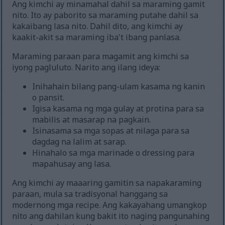
Ang kimchi ay minamahal dahil sa maraming gamit
nito. Ito ay paborito sa maraming putahe dahil sa
kakaibang lasa nito. Dahil dito, ang kimchi ay
kaakit-akit sa maraming iba't ibang panlasa.
Maraming paraan para magamit ang kimchi sa
iyong pagluluto. Narito ang ilang ideya:
Inihahain bilang pang-ulam kasama ng kanin
o pansit.
Igisa kasama ng mga gulay at protina para sa
mabilis at masarap na pagkain.
Isinasama sa mga sopas at nilaga para sa
dagdag na lalim at sarap.
Hinahalo sa mga marinade o dressing para
mapahusay ang lasa.
Ang kimchi ay maaaring gamitin sa napakaraming
paraan, mula sa tradisyonal hanggang sa
modernong mga recipe. Ang kakayahang umangkop
nito ang dahilan kung bakit ito naging pangunahing