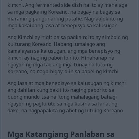
kimchi. Ang fermented side dish na ito ay mahalaga
sa mga pagkaing Koreano, na bagay na bagay sa
maraming pangunahing putahe. Nag-aalok ito ng
mga kakaibang lasa at benepisyo sa kalusugan.
Ang Kimchi ay higit pa sa pagkain; ito ay simbolo ng
kulturang Koreano. Habang lumalago ang
kamalayan sa kalusugan, ang mga benepisyo ng
kimchi ay naging paborito nito. Hinahanap na
ngayon ng mga tao ang mga tunay na lutuing
Koreano, na nagbibigay-diin sa papel ng kimchi.
Ang lasa at mga benepisyo sa kalusugan ng kimchi
ang dahilan kung bakit ito naging paborito sa
buong mundo. Isa na itong mahalagang bahagi
ngayon ng pagluluto sa mga kusina sa lahat ng
dako, na nagpapakita ng abot ng lutuing Koreano.
Mga Katangiang Panlaban sa