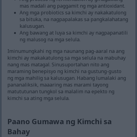
mas madali ang paggamit ng mga antioxidant.
Ang mga probiotics sa kimchi ay nakakatulong
sa bituka, na nagpapalakas sa pangkalahatang
kalusugan.
Ang bawang at luya sa kimchi ay nagpapanatili
ng malusog na mga selula.
Iminumungkahi ng mga naunang pag-aaral na ang
kimchi ay makakatulong sa mga selula na mabuhay
nang mas matagal. Sinusuportahan nito ang
maraming benepisyo ng kimchi na gustung-gusto
ng mga mahilig sa kalusugan. Habang lumalaki ang
pananaliksik, maaaring mas marami tayong
matututunan tungkol sa malalim na epekto ng
kimchi sa ating mga selula.
Paano Gumawa ng Kimchi sa
Bahay