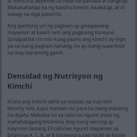
at tekstura, depende sa lokal na panlasa at sangkap.
Makakahanap ka ng baechu kimchi, kkakdugi, at oi
sobagi sa mga paborito.
Ang ganitong uri ng pagkain ay ginagawang
mayaman at kawili-wili ang pagkaing Koreano.
Ipinapakita rin nito kung paano ang kimchi ay higit
pa sa isang pagkain lamang; ito ay isang superfood
na may maraming gamit.
Densidad ng Nutrisyon ng
Kimchi
Kilala ang kimchi dahil sa mataas na nutrient
density nito, kaya mainam ito para sa isang malusog
na diyeta. Mababa ito sa calories ngunit puno ng
mahahalagang bitamina. Ang isang serving ay
mayroon lamang 23 calories ngunit mayaman sa
bitamina A, C, K, at B bitamina tulad ng B6 at folate.