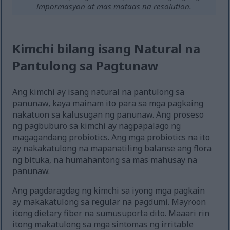
impormasyon at mas mataas na resolution.
Kimchi bilang isang Natural na
Pantulong sa Pagtunaw
Ang kimchi ay isang natural na pantulong sa
panunaw, kaya mainam ito para sa mga pagkaing
nakatuon sa kalusugan ng panunaw. Ang proseso
ng pagbuburo sa kimchi ay nagpapalago ng
magagandang probiotics. Ang mga probiotics na ito
ay nakakatulong na mapanatiling balanse ang flora
ng bituka, na humahantong sa mas mahusay na
panunaw.
Ang pagdaragdag ng kimchi sa iyong mga pagkain
ay makakatulong sa regular na pagdumi. Mayroon
itong dietary fiber na sumusuporta dito. Maaari rin
itong makatulong sa mga sintomas ng irritable