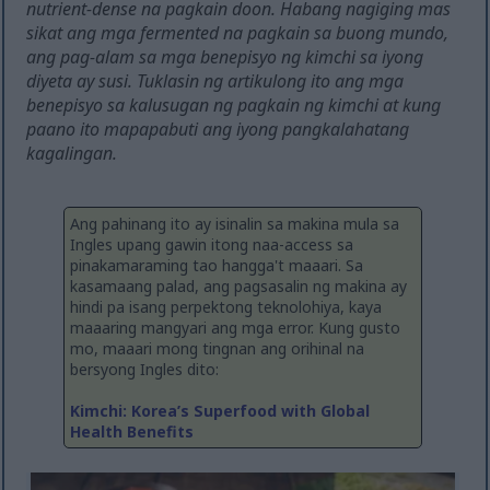
nutrient-dense na pagkain doon. Habang nagiging mas
sikat ang mga fermented na pagkain sa buong mundo,
ang pag-alam sa mga benepisyo ng kimchi sa iyong
diyeta ay susi. Tuklasin ng artikulong ito ang mga
benepisyo sa kalusugan ng pagkain ng kimchi at kung
paano ito mapapabuti ang iyong pangkalahatang
kagalingan.
Ang pahinang ito ay isinalin sa makina mula sa
Ingles upang gawin itong naa-access sa
pinakamaraming tao hangga't maaari. Sa
kasamaang palad, ang pagsasalin ng makina ay
hindi pa isang perpektong teknolohiya, kaya
maaaring mangyari ang mga error. Kung gusto
mo, maaari mong tingnan ang orihinal na
bersyong Ingles dito:
Kimchi: Korea’s Superfood with Global
Health Benefits