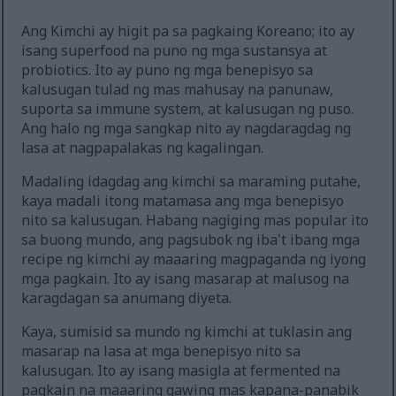
Ang Kimchi ay higit pa sa pagkaing Koreano; ito ay
isang superfood na puno ng mga sustansya at
probiotics. Ito ay puno ng mga benepisyo sa
kalusugan tulad ng mas mahusay na panunaw,
suporta sa immune system, at kalusugan ng puso.
Ang halo ng mga sangkap nito ay nagdaragdag ng
lasa at nagpapalakas ng kagalingan.
Madaling idagdag ang kimchi sa maraming putahe,
kaya madali itong matamasa ang mga benepisyo
nito sa kalusugan. Habang nagiging mas popular ito
sa buong mundo, ang pagsubok ng iba't ibang mga
recipe ng kimchi ay maaaring magpaganda ng iyong
mga pagkain. Ito ay isang masarap at malusog na
karagdagan sa anumang diyeta.
Kaya, sumisid sa mundo ng kimchi at tuklasin ang
masarap na lasa at mga benepisyo nito sa
kalusugan. Ito ay isang masigla at fermented na
pagkain na maaaring gawing mas kapana-panabik