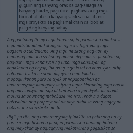
gugulin ang kanyang oras sa pag-aalaga sa
kanyang hardin, pagluluto, pagbabasa ng mga
libro at abala sa kanyang sarili sa iba't ibang
mga proyekto sa pagkamalikhain sa loob at
paligid ng kanyang bahay.
Ang pahinang ito ay naglalaman ng impormasyon tungkol sa
mga nutritional na katangian ng isa o higit pang mga
pagkain o suplemento. Ang mga naturang pag-aari ay
maaaring mag-iba sa buong mundo depende sa panahon ng
pag-aani, mga kondisyon ng lupa, mga kondisyon ng
kapakanan ng hayop, iba pang mga lokal na kondisyon, atbp.
Palaging tiyaking suriin ang iyong mga lokal na
mapagkukunan para sa tiyak at napapanahon na
impormasyong nauugnay sa iyong lugar. Maraming mga bansa
ang may opisyal na mga alituntunin sa pandiyeta na dapat
mauna sa anumang mababasa mo rito. Hindi mo dapat
balewalain ang propesyonal na payo dahil sa isang bagay na
nabasa mo sa website na ito.
Higit pa rito, ang impormasyong ipinakita sa pahinang ito ay
para sa mga layuning pang-impormasyon lamang. Habang
ang may-akda ay naglagay ng makatwirang pagsisikap sa