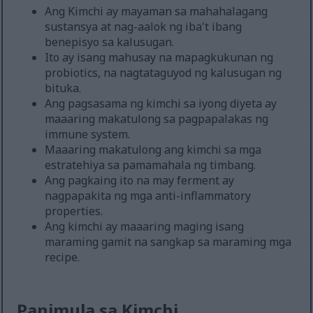
Ang Kimchi ay mayaman sa mahahalagang
sustansya at nag-aalok ng iba't ibang
benepisyo sa kalusugan.
Ito ay isang mahusay na mapagkukunan ng
probiotics, na nagtataguyod ng kalusugan ng
bituka.
Ang pagsasama ng kimchi sa iyong diyeta ay
maaaring makatulong sa pagpapalakas ng
immune system.
Maaaring makatulong ang kimchi sa mga
estratehiya sa pamamahala ng timbang.
Ang pagkaing ito na may ferment ay
nagpapakita ng mga anti-inflammatory
properties.
Ang kimchi ay maaaring maging isang
maraming gamit na sangkap sa maraming mga
recipe.
Panimula sa Kimchi