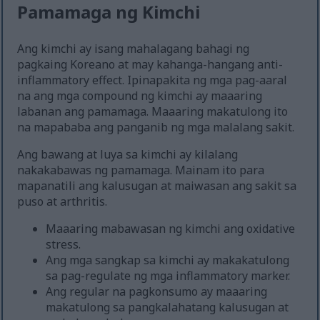
Pamamaga ng Kimchi
Ang kimchi ay isang mahalagang bahagi ng
pagkaing Koreano at may kahanga-hangang anti-
inflammatory effect. Ipinapakita ng mga pag-aaral
na ang mga compound ng kimchi ay maaaring
labanan ang pamamaga. Maaaring makatulong ito
na mapababa ang panganib ng mga malalang sakit.
Ang bawang at luya sa kimchi ay kilalang
nakakabawas ng pamamaga. Mainam ito para
mapanatili ang kalusugan at maiwasan ang sakit sa
puso at arthritis.
Maaaring mabawasan ng kimchi ang oxidative
stress.
Ang mga sangkap sa kimchi ay makakatulong
sa pag-regulate ng mga inflammatory marker.
Ang regular na pagkonsumo ay maaaring
makatulong sa pangkalahatang kalusugan at