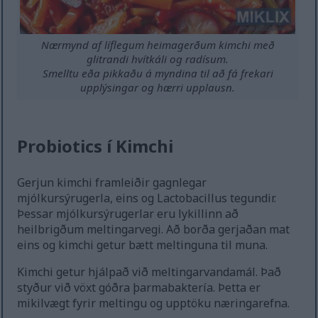
Nærmynd af líflegum heimagerðum kimchi með
glitrandi hvítkáli og radísum.
Smelltu eða pikkaðu á myndina til að fá frekari
upplýsingar og hærri upplausn.
Probiotics í Kimchi
Gerjun kimchi framleiðir gagnlegar
mjólkursýrugerla, eins og Lactobacillus tegundir.
Þessar mjólkursýrugerlar eru lykillinn að
heilbrigðum meltingarvegi. Að borða gerjaðan mat
eins og kimchi getur bætt meltinguna til muna.
Kimchi getur hjálpað við meltingarvandamál. Það
styður við vöxt góðra þarmabaktería. Þetta er
mikilvægt fyrir meltingu og upptöku næringarefna.