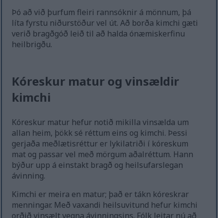
Þó að við þurfum fleiri rannsóknir á mönnum, þá
líta fyrstu niðurstöður vel út. Að borða kimchi gæti
verið bragðgóð leið til að halda ónæmiskerfinu
heilbrigðu.
Kóreskur matur og vinsældir
kimchi
Kóreskur matur hefur notið mikilla vinsælda um
allan heim, þökk sé réttum eins og kimchi. Þessi
gerjaða meðlætisréttur er lykilatriði í kóreskum
mat og passar vel með mörgum aðalréttum. Hann
býður upp á einstakt bragð og heilsufarslegan
ávinning.
Kimchi er meira en matur; það er tákn kóreskrar
menningar. Með vaxandi heilsuvitund hefur kimchi
orðið vinsælt vegna ávinningsins. Fólk leitar nú að