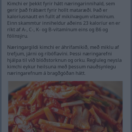
Kimchi er þekkt fyrir hátt næringarinnihald, sem
gerir það frábært fyrir hollt mataræði. Það er
kaloríusnautt en fullt af mikilvægum vítamínum.
Einn skammtur inniheldur aðeins 23 kaloríur en er
ríkt af A-, C-, K- og B-vítamínum eins og B6 og
fólínsýru.
Næringargildi kimchi er áhrifamikið, með miklu af
trefjum, járni og ríbóflavíni. Þessi næringarefni
hjálpa til við blóðstorknun og orku. Regluleg neysla
kimchi eykur heilsuna með þessum nauðsynlegu
næringarefnum á bragðgóðan hátt.