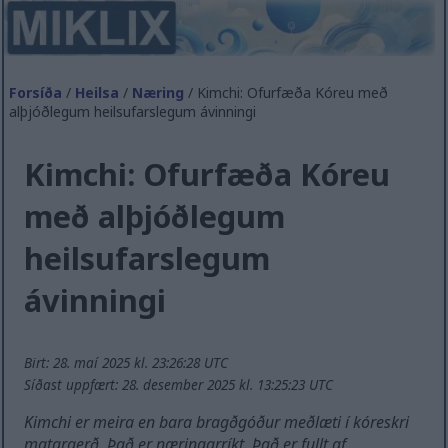
Forsíða
/
Heilsa
/
Næring
/ Kimchi: Ofurfæða Kóreu með
alþjóðlegum heilsufarslegum ávinningi
Kimchi: Ofurfæða Kóreu
með alþjóðlegum
heilsufarslegum
ávinningi
Birt: 28. maí 2025 kl. 23:26:28 UTC
Síðast uppfært: 28. desember 2025 kl. 13:25:23 UTC
Kimchi er meira en bara bragðgóður meðlæti í kóreskri
matargerð. Það er næringarríkt. Það er fullt af