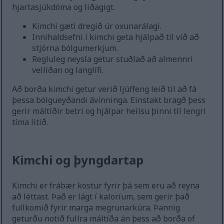
hjartasjúkdóma og liðagigt.
Kimchi gæti dregið úr oxunarálagi.
Innihaldsefni í kimchi geta hjálpað til við að
stjórna bólgumerkjum.
Regluleg neysla getur stuðlað að almennri
vellíðan og langlífi.
Að borða kimchi getur verið ljúffeng leið til að fá
þessa bólgueyðandi ávinninga. Einstakt bragð þess
gerir máltíðir betri og hjálpar heilsu þinni til lengri
tíma litið.
Kimchi og þyngdartap
Kimchi er frábær kostur fyrir þá sem eru að reyna
að léttast. Það er lágt í kaloríum, sem gerir það
fullkomið fyrir marga megrunarkúra. Þannig
geturðu notið fullra máltíða án þess að borða of