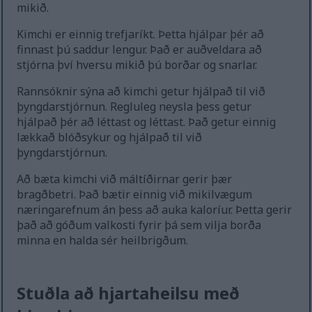
mikið.
Kimchi er einnig trefjaríkt. Þetta hjálpar þér að
finnast þú saddur lengur. Það er auðveldara að
stjórna því hversu mikið þú borðar og snarlar.
Rannsóknir sýna að kimchi getur hjálpað til við
þyngdarstjórnun. Regluleg neysla þess getur
hjálpað þér að léttast og léttast. Það getur einnig
lækkað blóðsykur og hjálpað til við
þyngdarstjórnun.
Að bæta kimchi við máltíðirnar gerir þær
bragðbetri. Það bætir einnig við mikilvægum
næringarefnum án þess að auka kaloríur. Þetta gerir
það að góðum valkosti fyrir þá sem vilja borða
minna en halda sér heilbrigðum.
Stuðla að hjartaheilsu með