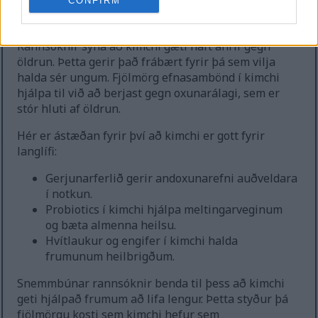
CONFIRM
öldrun
Rannsóknir sýna að kimchi gæti haft áhrif gegn
öldrun. Þetta gerir það frábært fyrir þá sem vilja
halda sér ungum. Fjölmörg efnasambönd í kimchi
hjálpa til við að berjast gegn oxunarálagi, sem er
stór hluti af öldrun.
Hér er ástæðan fyrir því að kimchi er gott fyrir
langlífi:
Gerjunarferlið gerir andoxunarefni auðveldara
í notkun.
Probiotics í kimchi hjálpa meltingarveginum
og bæta almenna heilsu.
Hvítlaukur og engifer í kimchi halda
frumunum heilbrigðum.
Snemmbúnar rannsóknir benda til þess að kimchi
geti hjálpað frumum að lifa lengur. Þetta styður þá
fjölmörgu kosti sem kimchi hefur sem