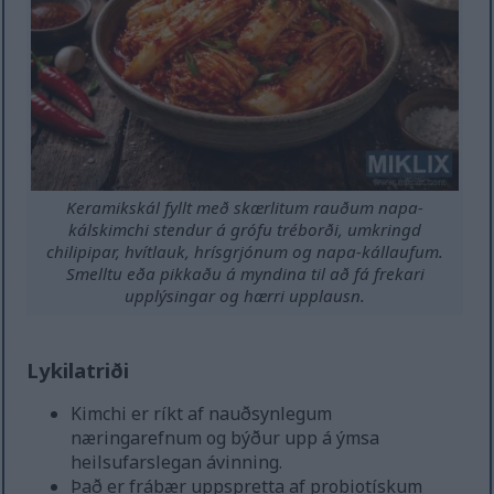
Keramikskál fyllt með skærlitum rauðum napa-
kálskimchi stendur á grófu tréborði, umkringd
chilipipar, hvítlauk, hrísgrjónum og napa-kállaufum.
Smelltu eða pikkaðu á myndina til að fá frekari
upplýsingar og hærri upplausn.
Lykilatriði
Kimchi er ríkt af nauðsynlegum
næringarefnum og býður upp á ýmsa
heilsufarslegan ávinning.
Það er frábær uppspretta af probiotískum