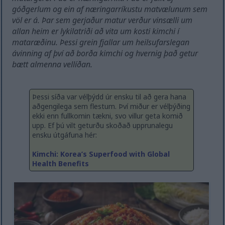
góðgerlum og ein af næringarríkustu matvælunum sem
völ er á. Þar sem gerjaður matur verður vinsælli um
allan heim er lykilatriði að vita um kosti kimchi í
mataræðinu. Þessi grein fjallar um heilsufarslegan
ávinning af því að borða kimchi og hvernig það getur
bætt almenna vellíðan.
Þessi síða var vélþýdd úr ensku til að gera hana
aðgengilega sem flestum. Því miður er vélþýðing
ekki enn fullkomin tækni, svo villur geta komið
upp. Ef þú vilt geturðu skoðað upprunalegu
ensku útgáfuna hér:
Kimchi: Korea’s Superfood with Global
Health Benefits