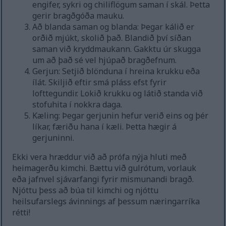
engifer, sykri og chiliflögum saman í skál. Þetta
gerir bragðgóða mauku.
Að blanda saman og blanda: Þegar kálið er
orðið mjúkt, skolið það. Blandið því síðan
saman við kryddmaukann. Gakktu úr skugga
um að það sé vel hjúpað bragðefnum.
Gerjun: Setjið blönduna í hreina krukku eða
ílát. Skiljið eftir smá pláss efst fyrir
lofttegundir. Lokið krukku og látið standa við
stofuhita í nokkra daga.
Kæling: Þegar gerjunin hefur verið eins og þér
líkar, færiðu hana í kæli. Þetta hægir á
gerjuninni.
Ekki vera hræddur við að prófa nýja hluti með
heimagerðu kimchi. Bættu við gulrótum, vorlauk
eða jafnvel sjávarfangi fyrir mismunandi bragð.
Njóttu þess að búa til kimchi og njóttu
heilsufarslegs ávinnings af þessum næringarríka
rétti!