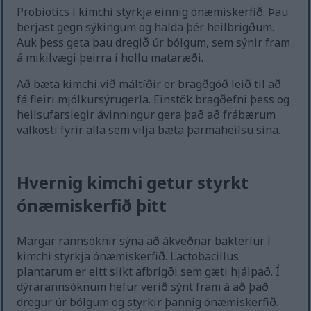
Probiotics í kimchi styrkja einnig ónæmiskerfið. Þau
berjast gegn sýkingum og halda þér heilbrigðum.
Auk þess geta þau dregið úr bólgum, sem sýnir fram
á mikilvægi þeirra í hollu mataræði.
Að bæta kimchi við máltíðir er bragðgóð leið til að
fá fleiri mjólkursýrugerla. Einstök bragðefni þess og
heilsufarslegir ávinningur gera það að frábærum
valkosti fyrir alla sem vilja bæta þarmaheilsu sína.
Hvernig kimchi getur styrkt
ónæmiskerfið þitt
Margar rannsóknir sýna að ákveðnar bakteríur í
kimchi styrkja ónæmiskerfið. Lactobacillus
plantarum er eitt slíkt afbrigði sem gæti hjálpað. Í
dýrarannsóknum hefur verið sýnt fram á að það
dregur úr bólgum og styrkir þannig ónæmiskerfið.