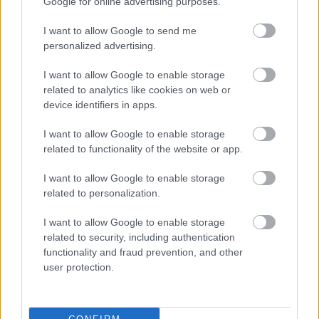
Google for online advertising purposes.
meltingarhjálpartæki
I want to allow Google to send me
personalized advertising.
Kimchi er náttúrulegt meltingarhjálparefni, sem
gerir það frábært í máltíðir sem leggja áherslu á
I want to allow Google to enable storage
heilbrigða meltingu. Gerjunarferlið í kimchi
related to analytics like cookies on web or
framleiðir góðar mjólkursýrugerla. Þessir
device identifiers in apps.
mjólkursýrugerlar hjálpa til við að halda
þarmaflórunni í jafnvægi, sem leiðir til betri
I want to allow Google to enable storage
meltingar.
related to functionality of the website or app.
Að bæta kimchi við máltíðir getur hjálpað til við
I want to allow Google to enable storage
reglulegar hægðir. Það inniheldur trefjar sem styðja
related to personalization.
þetta. Það getur einnig hjálpað við einkenni pirraðs
þarmasvefs (IBS). Margir finna léttir frá
I want to allow Google to enable storage
meltingarvandamálum með gerjuðum mat eins og
related to security, including authentication
kimchi.
functionality and fraud prevention, and other
user protection.
Hugsanleg áhrif kimchi gegn