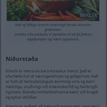
Skál af líflegu kimchi umkringd fersku kóresku
grænmeti.
Smelltu eða pikkaðu á myndina til að fá frekari
upplýsingar og hærri upplausn.
Niðurstaða
Kimchi er meira en bara kóreskur matur; það er
ofurfæða full af næringarefnum og góðgerlum. Það
er fullt af heilsufarslegum ávinningi eins og betri
meltingu, stuðningi við ónæmiskerfið og heilbrigði
hjartans. Blanda innihaldsefnanna bætir við bragði
og eykur vellíðan.
Kimchi er auðvelt að bæta við marga rétti, sem gerir