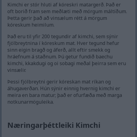
Kimchi er stór hluti af kóreskri matargerð. Það er
oft borið fram sem meðlæti með mörgum máltíðum.
Þetta gerir það að vinsælum rétt á mörgum
kóreskum heimilum.
Það eru til yfir 200 tegundir af kimchi, sem sýnir
fjölbreytnina í kóreskum mat. Hver tegund hefur
sinn eigin bragð og áferð, allt eftir smekk og
hráefnum á staðnum. Þú getur fundið baechu
kimchi, kkakdugi og oi sobagi meðal þeirra sem eru
vinsælir.
Þessi fjölbreytni gerir kóreskan mat ríkan og
áhugaverðan. Hún sýnir einnig hvernig kimchi er
meira en bara matur; það er ofurfæða með marga
notkunarmöguleika.
Næringarþéttleiki Kimchi