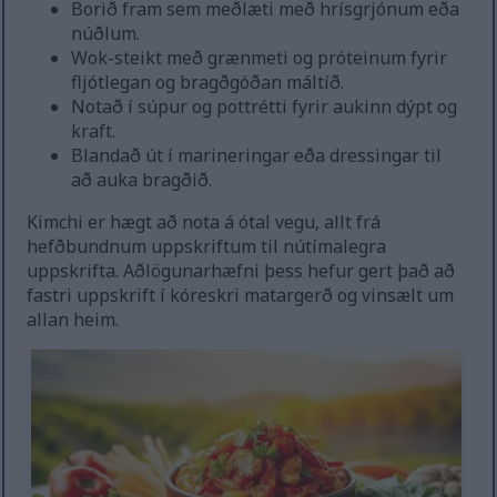
Borið fram sem meðlæti með hrísgrjónum eða
núðlum.
Wok-steikt með grænmeti og próteinum fyrir
fljótlegan og bragðgóðan máltíð.
Notað í súpur og pottrétti fyrir aukinn dýpt og
kraft.
Blandað út í marineringar eða dressingar til
að auka bragðið.
Kimchi er hægt að nota á ótal vegu, allt frá
hefðbundnum uppskriftum til nútímalegra
uppskrifta. Aðlögunarhæfni þess hefur gert það að
fastri uppskrift í kóreskri matargerð og vinsælt um
allan heim.