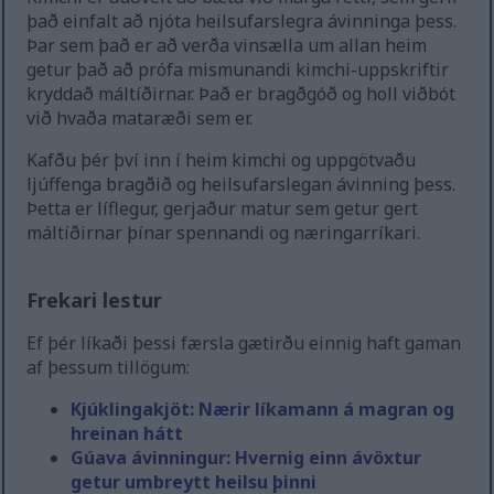
það einfalt að njóta heilsufarslegra ávinninga þess.
Þar sem það er að verða vinsælla um allan heim
getur það að prófa mismunandi kimchi-uppskriftir
kryddað máltíðirnar. Það er bragðgóð og holl viðbót
við hvaða mataræði sem er.
Kafðu þér því inn í heim kimchi og uppgötvaðu
ljúffenga bragðið og heilsufarslegan ávinning þess.
Þetta er líflegur, gerjaður matur sem getur gert
máltíðirnar þínar spennandi og næringarríkari.
Frekari lestur
Ef þér líkaði þessi færsla gætirðu einnig haft gaman
af þessum tillögum:
Kjúklingakjöt: Nærir líkamann á magran og
hreinan hátt
Gúava ávinningur: Hvernig einn ávöxtur
getur umbreytt heilsu þinni