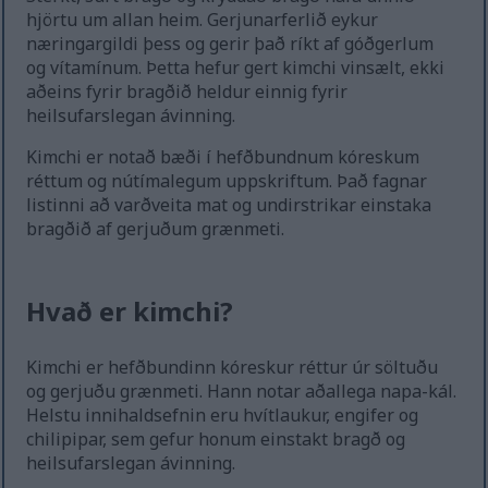
hjörtu um allan heim. Gerjunarferlið eykur
næringargildi þess og gerir það ríkt af góðgerlum
og vítamínum. Þetta hefur gert kimchi vinsælt, ekki
aðeins fyrir bragðið heldur einnig fyrir
heilsufarslegan ávinning.
Kimchi er notað bæði í hefðbundnum kóreskum
réttum og nútímalegum uppskriftum. Það fagnar
listinni að varðveita mat og undirstrikar einstaka
bragðið af gerjuðum grænmeti.
Hvað er kimchi?
Kimchi er hefðbundinn kóreskur réttur úr söltuðu
og gerjuðu grænmeti. Hann notar aðallega napa-kál.
Helstu innihaldsefnin eru hvítlaukur, engifer og
chilipipar, sem gefur honum einstakt bragð og
heilsufarslegan ávinning.