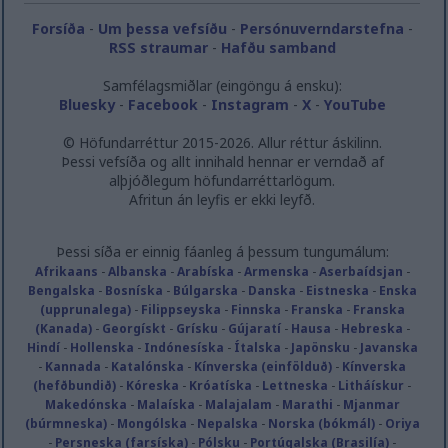
Forsíða
-
Um þessa vefsíðu
-
Persónuverndarstefna
-
RSS straumar
-
Hafðu samband
Samfélagsmiðlar (eingöngu á ensku):
Bluesky
-
Facebook
-
Instagram
-
X
-
YouTube
© Höfundarréttur 2015-2026. Allur réttur áskilinn.
Þessi vefsíða og allt innihald hennar er verndað af
alþjóðlegum höfundarréttarlögum.
Afritun án leyfis er ekki leyfð.
Þessi síða er einnig fáanleg á þessum tungumálum:
Afrikaans
-
Albanska
-
Arabíska
-
Armenska
-
Aserbaídsjan
-
Bengalska
-
Bosníska
-
Búlgarska
-
Danska
-
Eistneska
-
Enska
(upprunalega)
-
Filippseyska
-
Finnska
-
Franska
-
Franska
(Kanada)
-
Georgískt
-
Grísku
-
Gújaratí
-
Hausa
-
Hebreska
-
Hindí
-
Hollenska
-
Indónesíska
-
Ítalska
-
Japönsku
-
Javanska
-
Kannada
-
Katalónska
-
Kínverska (einfölduð)
-
Kínverska
(hefðbundið)
-
Kóreska
-
Króatíska
-
Lettneska
-
Litháískur
-
Makedónska
-
Malaíska
-
Malajalam
-
Marathi
-
Mjanmar
(búrmneska)
-
Mongólska
-
Nepalska
-
Norska (bókmál)
-
Oriya
-
Persneska (farsíska)
-
Pólsku
-
Portúgalska (Brasilía)
-