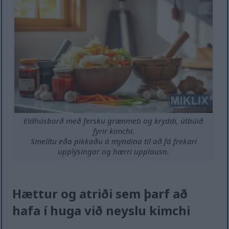
Eldhúsborð með fersku grænmeti og kryddi, útbúið
fyrir kimchi.
Smelltu eða pikkaðu á myndina til að fá frekari
upplýsingar og hærri upplausn.
Hættur og atriði sem þarf að
hafa í huga við neyslu kimchi