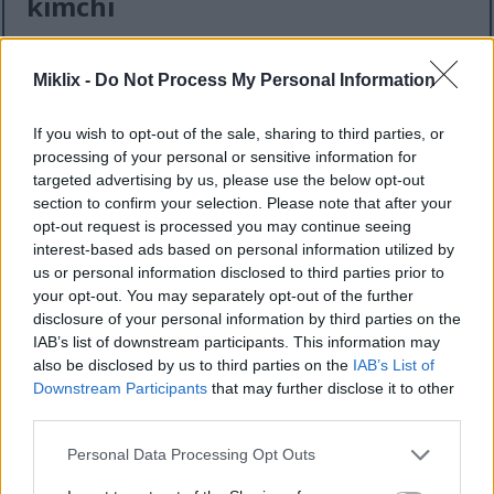
kimchi
Kimchi er frábært fyrir hjartaheilsu. Það er
Miklix -
Do Not Process My Personal Information
bragðgóð viðbót við hvaða máltíð sem er. Regluleg
neysla kimchi getur hjálpað til við að halda
kólesterólgildum í skefjum.
If you wish to opt-out of the sale, sharing to third parties, or
processing of your personal or sensitive information for
Rannsóknir sýna að blanda af gerjuðum grænmeti
targeted advertising by us, please use the below opt-out
og kryddum í kimchi er góð fyrir hjartað. Það hefur
section to confirm your selection. Please note that after your
einnig bólgueyðandi eiginleika. Þessir eiginleikar
opt-out request is processed you may continue seeing
hjálpa til við að lækka blóðþrýsting og styðja við
interest-based ads based on personal information utilized by
heilbrigði hjartans.
us or personal information disclosed to third parties prior to
your opt-out. You may separately opt-out of the further
Að bæta kimchi við máltíðirnar getur gert þær
disclosure of your personal information by third parties on the
bragðmeiri. Það gefur þér einnig mikilvæg
IAB’s list of downstream participants. This information may
næringarefni fyrir almenna heilsu. Hér eru nokkrir
also be disclosed by us to third parties on the
IAB’s List of
lykilkostir kimchi fyrir hjartað:
Downstream Participants
that may further disclose it to other
third parties.
Hjálpar til við að lækka kólesterólmagn
Please note that this website/app uses one or more Google
Lækkar blóðþrýsting
Personal Data Processing Opt Outs
services and may gather and store information including but
Bætir heildar fituefnasnið