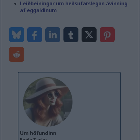
Leiðbeiningar um heilsufarslegan ávinning
af eggaldinum
Um höfundinn
Emily Taylor