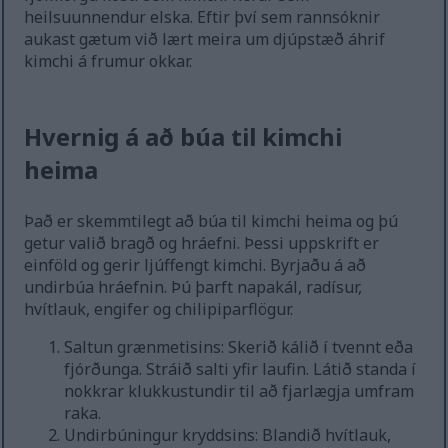
heilsuunnendur elska. Eftir því sem rannsóknir
aukast gætum við lært meira um djúpstæð áhrif
kimchi á frumur okkar.
Hvernig á að búa til kimchi
heima
Það er skemmtilegt að búa til kimchi heima og þú
getur valið bragð og hráefni. Þessi uppskrift er
einföld og gerir ljúffengt kimchi. Byrjaðu á að
undirbúa hráefnin. Þú þarft napakál, radísur,
hvítlauk, engifer og chilipiparflögur.
Saltun grænmetisins: Skerið kálið í tvennt eða
fjórðunga. Stráið salti yfir laufin. Látið standa í
nokkrar klukkustundir til að fjarlægja umfram
raka.
Undirbúningur kryddsins: Blandið hvítlauk,