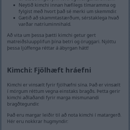
Neytið kimchi innan hæfilegs tímaramma og
fylgist með hvort það sé merki um skemmdir.
Gætið að skammtastærðum, sérstaklega hvað
varðar natríuminnihald.
Að vita um þessa þætti kimchi getur gert
matreiðsluupplifun þína betri og öruggari. Njóttu
þessa ljúffenga réttar á ábyrgan hátt!
Kimchi: Fjölhæft hráefni
Kimchi er vinsælt fyrir fjölhæfni sína. Það er vinsælt
í mörgum réttum vegna einstaks bragðs. Þetta gerir
kimchi aðlaðandi fyrir marga mismunandi
bragðtegundir.
Það eru margar leiðir til að nota kimchi í matargerð.
Hér eru nokkrar hugmyndir: