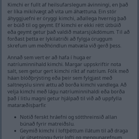
Kimchi er fullt af heilsufarslegum ávinningi, en það
er líka mikilvægt að vita um áhættuna. Ein stór
áhyggjuefni er öryggi kimchi, aðallega hvernig það
er búið til og geymt. Ef kimchi er ekki rétt útbúið
eða geymt getur það valdið matarsjúkdómum. Til að
forðast þetta er lykilatriði að fylgja öruggum
skrefum um meðhöndlun matvæla við gerð þess.
Annað sem vert er að hafa í huga er
natríuminnihald kimchi. Margar uppskriftir nota
salt, sem getur gert kimchi ríkt af natríum. Fólk með
háan blóðþrýsting eða þeir sem fylgjast með
saltneyslu sinni ættu að borða kimchi vandlega. Að
velja kimchi með lágu natríuminnihaldi eða borða
það í litlu magni getur hjálpað til við að uppfylla
mataræðisþarfir.
Notið ferskt hráefni og sótthreinsið allan
búnað fyrir matreiðslu.
Geymið kimchi í loftþéttum ílátum til að draga
úr útsetningu fyrir lofti og mengunarefnum.