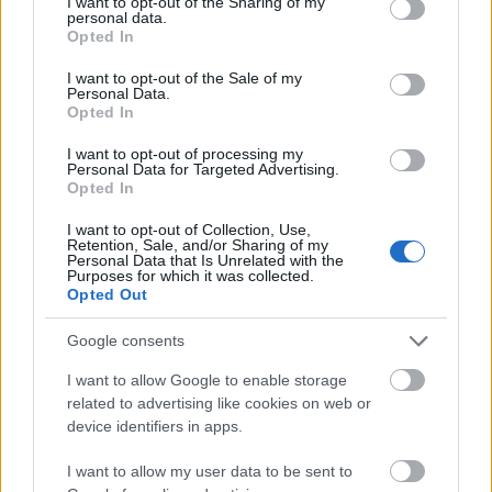
not limited to your visit or usage behaviour. You may click to
I want to opt-out of the Sharing of my
Stuðlar að því að draga úr hættu á
personal data.
grant or deny consent to Google and its third-party tags to
hjartasjúkdómum
Opted In
use your data for below specified purposes in below Google
consent section.
I want to opt-out of the Sale of my
Personal Data.
Opted In
I want to opt-out of processing my
Personal Data for Targeted Advertising.
Opted In
I want to opt-out of Collection, Use,
Retention, Sale, and/or Sharing of my
Personal Data that Is Unrelated with the
Purposes for which it was collected.
Opted Out
Myndskreyting af líflegum kimchi með táknum fyrir
Google consents
hjartaheilsu og næringarefnum.
Smelltu eða pikkaðu á myndina til að fá frekari
I want to allow Google to enable storage
upplýsingar og hærri upplausn.
related to advertising like cookies on web or
device identifiers in apps.
Kimchi sem náttúrulegt
I want to allow my user data to be sent to