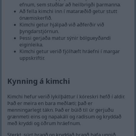
efnum, sem stuðlar að heilbrigði þarmanna.
Að fella kimchi inn í mataræðið getur stutt
ónæmiskerfið.
Kimchi getur hjálpað við aðferðir við
þyngdarstjórnun.
Þessi gerjaða matur sýnir bólgueyðandi
eiginleika.
Kimchi getur verið fjölhæft hráefni í margar
uppskriftir.
Kynning á kimchi
Kimchi hefur verið lykilþáttur í kóreskri hefð í aldir.
Það er meira en bara meðlæti; það er
menningarlegt tákn. Það er búið til úr gerjuðu
grænmeti eins og napakáli og radísum og kryddað
með kryddi og öðrum hráefnum.
Sterkt, súrt bragð og kryddað bragð hafa unnið