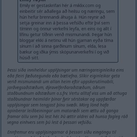
Emily er gestaskrifari hér á miklix.com og
einbeitir sér aðallega að heilsu og næringu, sem
hún hefur brennandi áhuga á. Hún reynir að
setja greinar inn á þessa vefsíðu eftir því sem
tíminn og önnur verkefni leyfa, en eins og allt í
lífinu getur tíðnin verið mismunandi. Þegar hún
bloggar ekki á netinu vill hún gjarnan eyða tíma
sínum í að sinna garðinum sínum, elda, lesa
bækur og iðka ýmis sköpunarverkefni í og ​​við
húsið sitt.
Þessi síða inniheldur upplýsingar um næringareiginleika eins
eða fleiri fæðutegunda eða bætiefna. Slíkir eiginleikar geta
verið mismunandi um allan heim eftir uppskerutímabili,
jarðvegsaðstæðum, dýravelferðaraðstæðum, öðrum
staðbundnum aðstæðum o.s.frv. Vertu alltaf viss um að athuga
staðbundnar heimildir þínar fyrir sérstakar og uppfærðar
upplýsingar sem tengjast þínu svæði. Mörg lönd hafa
opinberar leiðbeiningar um mataræði sem ættu að ganga
framar öllu sem þú lest hér. Þú ættir aldrei að hunsa fagleg ráð
vegna einhvers sem þú lest á þessari vefsíðu.
Ennfremur eru upplýsingarnar á þessari síðu eingöngu til