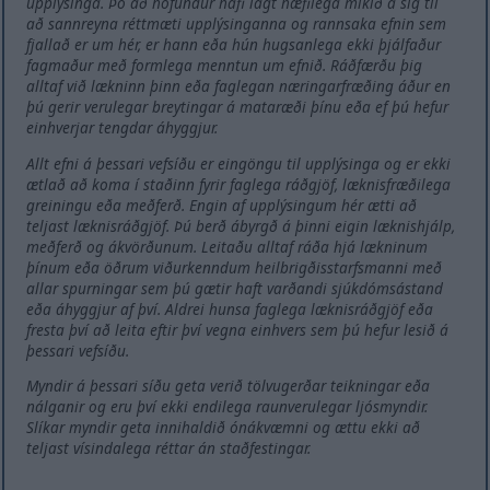
upplýsinga. Þó að höfundur hafi lagt hæfilega mikið á sig til
að sannreyna réttmæti upplýsinganna og rannsaka efnin sem
fjallað er um hér, er hann eða hún hugsanlega ekki þjálfaður
fagmaður með formlega menntun um efnið. Ráðfærðu þig
alltaf við lækninn þinn eða faglegan næringarfræðing áður en
þú gerir verulegar breytingar á mataræði þínu eða ef þú hefur
einhverjar tengdar áhyggjur.
Allt efni á þessari vefsíðu er eingöngu til upplýsinga og er ekki
ætlað að koma í staðinn fyrir faglega ráðgjöf, læknisfræðilega
greiningu eða meðferð. Engin af upplýsingum hér ætti að
teljast læknisráðgjöf. Þú berð ábyrgð á þinni eigin læknishjálp,
meðferð og ákvörðunum. Leitaðu alltaf ráða hjá lækninum
þínum eða öðrum viðurkenndum heilbrigðisstarfsmanni með
allar spurningar sem þú gætir haft varðandi sjúkdómsástand
eða áhyggjur af því. Aldrei hunsa faglega læknisráðgjöf eða
fresta því að leita eftir því vegna einhvers sem þú hefur lesið á
þessari vefsíðu.
Myndir á þessari síðu geta verið tölvugerðar teikningar eða
nálganir og eru því ekki endilega raunverulegar ljósmyndir.
Slíkar myndir geta innihaldið ónákvæmni og ættu ekki að
teljast vísindalega réttar án staðfestingar.