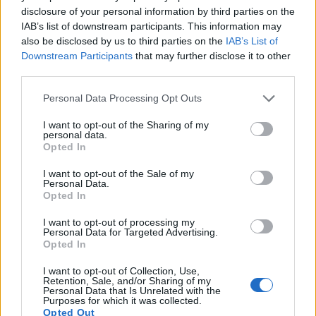
کرنے میں مدد کر سکتے ہیں۔
disclosure of your personal information by third parties on the
باقاعدگی سے کھپت مجموعی صحت اور لمبی عمر کی
IAB’s list of downstream participants. This information may
also be disclosed by us to third parties on the
IAB’s List of
حمایت کر سکتا ہے.
Downstream Participants
that may further disclose it to other
third parties.
کمچی کھانا ان سوزش کے فوائد حاصل کرنے کا ایک مزیدار
Please note that this website/app uses one or more Google
Personal Data Processing Opt Outs
طریقہ ہوسکتا ہے۔ اس کا منفرد ذائقہ کھانے کو بہتر بناتا ہے اور
services and may gather and store information including but
not limited to your visit or usage behaviour. You may click to
I want to opt-out of the Sharing of my
طویل مدت میں آپ کی صحت میں مدد کرتا ہے۔
personal data.
grant or deny consent to Google and its third-party tags to
Opted In
use your data for below specified purposes in below Google
consent section.
I want to opt-out of the Sale of my
Personal Data.
کمچی اور وزن میں کمی
Opted In
I want to opt-out of processing my
Personal Data for Targeted Advertising.
کمچی وزن کم کرنے کی کوشش کرنے والوں کے لیے ایک بہترین
Opted In
انتخاب ہے۔ اس میں کیلوریز کم ہوتی ہیں، جو اسے بہت سی
I want to opt-out of Collection, Use,
Retention, Sale, and/or Sharing of my
غذاوں کے لیے بہترین بناتی ہے۔ اس طرح آپ بہت زیادہ کھائے
Personal Data that Is Unrelated with the
Purposes for which it was collected.
Opted Out