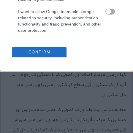
ہیں لیکن صحت مند رہتے ہیں۔
I want to allow Google to enable storage
related to security, including authentication
functionality and fraud prevention, and other
کمچی کے ساتھ دل کی صحت کو
user protection.
سپورٹ کرنا
CONFIRM
کمچی آپ کے دل کی صحت کے لیے بہت اچھا ہے۔ یہ کسی بھی
کھانے میں مزیدار اضافہ ہے۔ کمچی کو باقاعدگی سے کھانے سے
آپ کے کولیسٹرول کی سطح کو کنٹرول میں رکھنے میں مدد
مل سکتی ہے۔
مطالعات سے پتہ چلتا ہے کہ کمچی کا خمیر شدہ سبزیوں اور
مسالوں کا مرکب آپ کے دل کے لیے اچھا ہے۔ اس میں سوزش
کی خصوصیات بھی ہیں۔ یہ بلڈ پریشر کو کم کرنے اور دل کی