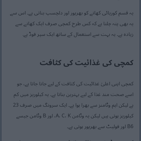
یہ قسم کوریائی کھانے کو بھرپور اور دلچسپ بناتی ہے۔ اس سے
یہ بھی پتہ چلتا ہے کہ کس طرح کمچی صرف ایک کھانے سے
زیادہ ہے۔ یہ بہت سے استعمال کے ساتھ ایک سپر فوڈ ہے.
کمچی کی غذائیت کی کثافت
کمچی اپنی اعلیٰ غذائیت کی کثافت کے لیے جانا جاتا ہے، جو
اسے صحت مند غذا کے لیے بہترین بناتا ہے۔ یہ کیلوریز میں کم
ہے لیکن اہم وٹامنز سے بھرا ہوا ہے۔ ایک سرونگ میں صرف 23
کیلوریز ہوتی ہیں لیکن یہ وٹامن A، C، K، اور B وٹامن جیسے
B6 اور فولیٹ سے بھرپور ہوتی ہے۔