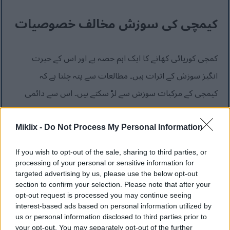
کیمچی کی سوزش مخالف خصوصیات
کمچی کوریائی کھانے کا ایک اہم حصہ ہے اور اس کے حیرت
انگیز سوزش کے اثرات ہیں۔ مطالعات سے پتہ چلتا ہے کہ
کیمچی کے مرکبات سوزش سے لڑ سکتے ہیں۔ اس سے دائمی
بیماریوں کے خطرے کو کم کرنے میں مدد مل سکتی ہے۔
Miklix -
Do Not Process My Personal Information
کمچی میں لہسن اور ادرک سوزش کو کم کرنے کے لیے جانا جاتا
ہے۔ یہ آپ کی صحت کو برقرار رکھنے اور دل کی بیماری اور
If you wish to opt-out of the sale, sharing to third parties, or
processing of your personal or sensitive information for
گٹھیا سے بچنے کے لیے بہت اچھا ہے۔
targeted advertising by us, please use the below opt-out
section to confirm your selection. Please note that after your
کمچی آکسیڈیٹیو تناؤ کو کم کر سکتا ہے۔
opt-out request is processed you may continue seeing
interest-based ads based on personal information utilized by
کمچی میں موجود اجزاء سوزش کے نشانات کو کنٹرول
us or personal information disclosed to third parties prior to
your opt-out. You may separately opt-out of the further