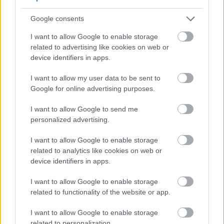
بغیر مکمل کھانے سے لطف اندوز ہو سکتے ہیں۔
Google consents
کمچی فائبر میں بھی زیادہ ہے۔ اس سے آپ کو زیادہ دیر تک
I want to allow Google to enable storage
مکمل محسوس کرنے میں مدد ملتی ہے۔ یہ کنٹرول کرنا آسان
related to advertising like cookies on web or
ہے کہ آپ کتنا کھاتے ہیں اور ناشتہ کرتے ہیں۔
device identifiers in apps.
I want to allow my user data to be sent to
مطالعات سے پتہ چلتا ہے کہ کمچی وزن کو کنٹرول کرنے میں
Google for online advertising purposes.
مدد کر سکتی ہے۔ اسے باقاعدگی سے کھانے سے آپ کو وزن اور
I want to allow Google to send me
جسم کی چربی کم کرنے میں مدد مل سکتی ہے۔ یہ آپ کے بلڈ
personalized advertising.
شوگر کی سطح کو بھی کم کر سکتا ہے، وزن کے انتظام میں مدد
I want to allow Google to enable storage
کرتا ہے۔
related to analytics like cookies on web or
device identifiers in apps.
اپنے کھانوں میں کمچی شامل کرنے سے ان کا ذائقہ بہتر ہوجاتا
I want to allow Google to enable storage
ہے۔ یہ اضافی کیلوریز کے بغیر اہم غذائی اجزاء بھی شامل کرتا
related to functionality of the website or app.
ہے۔ یہ ان لوگوں کے لیے ایک اچھا انتخاب بناتا ہے جو کم کھاتے
I want to allow Google to enable storage
related to personalization.