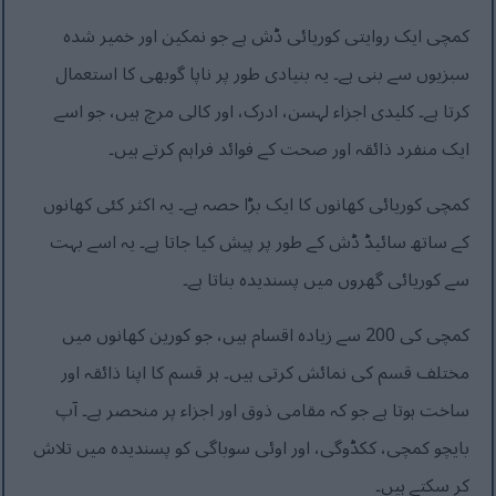
کمچی ایک روایتی کوریائی ڈش ہے جو نمکین اور خمیر شدہ
سبزیوں سے بنی ہے۔ یہ بنیادی طور پر ناپا گوبھی کا استعمال
کرتا ہے۔ کلیدی اجزاء لہسن، ادرک، اور کالی مرچ ہیں، جو اسے
ایک منفرد ذائقہ اور صحت کے فوائد فراہم کرتے ہیں۔
کمچی کوریائی کھانوں کا ایک بڑا حصہ ہے۔ یہ اکثر کئی کھانوں
کے ساتھ سائیڈ ڈش کے طور پر پیش کیا جاتا ہے۔ یہ اسے بہت
سے کوریائی گھروں میں پسندیدہ بناتا ہے۔
کمچی کی 200 سے زیادہ اقسام ہیں، جو کورین کھانوں میں
مختلف قسم کی نمائش کرتی ہیں۔ ہر قسم کا اپنا ذائقہ اور
ساخت ہوتا ہے جو کہ مقامی ذوق اور اجزاء پر منحصر ہے۔ آپ
بایچو کمچی، ککڈوگی، اور اوئی سوباگی کو پسندیدہ میں تلاش
کر سکتے ہیں۔