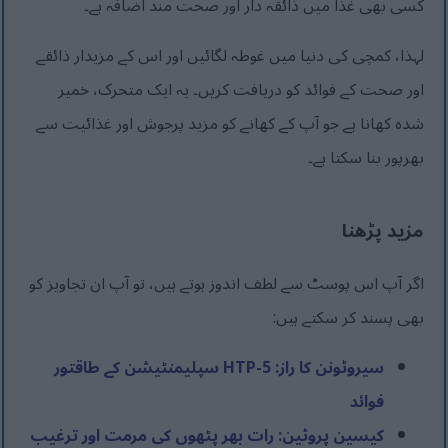
کسی بھی غذا میں ذائقہ دار اور صحت مند اضافہ ہے۔
لہذا، کمچی کی دنیا میں غوطہ لگائیں اور اس کے مزیدار ذائقے
اور صحت کے فوائد کو دریافت کریں۔ یہ ایک متحرک، خمیر
شدہ کھانا ہے جو آپ کے کھانے کو مزید پرجوش اور غذائیت سے
بھرپور بنا سکتا ہے۔
مزید پڑھنا
اگر آپ اس پوسٹ سے لطف اندوز ہوتے ہیں، تو آپ ان تجاویز کو
بھی پسند کر سکتے ہیں:
سیروٹونن کا راز: 5-HTP سپلیمنٹیشن کے طاقتور
فوائد
کیسین پروٹین: رات بھر پٹھوں کی مرمت اور ترغیب