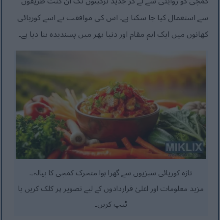
کمچی کو روایتی سے لے کر جدید ترکیبوں تک ان گنت طریقوں
سے استعمال کیا جا سکتا ہے۔ اس کی موافقت نے اسے کوریائی
کھانوں میں ایک اہم مقام اور دنیا بھر میں پسندیدہ بنا دیا ہے۔
تازہ کوریائی سبزیوں سے گھرا ہوا متحرک کمچی کا پیالہ۔.
مزید معلومات اور اعلیٰ قراردادوں کے لیے تصویر پر کلک کریں یا
ٹیپ کریں۔