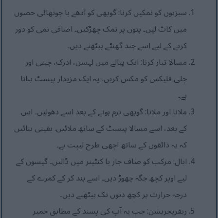
سبزیوں کو نمکین کرنا: گوبھی کو آدھے یا چوتھائی حصوں
میں کاٹ لیں۔ پتوں پر نمک چھڑکیں۔ اضافی نمی کو دور
کرنے کے لیے اسے چند گھنٹے بیٹھنے دیں۔
مسالا تیار کرنا: ایک پیالے میں لہسن، ادرک، چینی اور
چلی فلیکس کو مکس کریں۔ یہ ایک مزیدار پیسٹ بناتا
ہے۔
ملانا اور ملانا: گوبھی نرم ہونے کے بعد اسے دھولیں۔ اس
کے بعد، اسے مسالا پیسٹ کے ساتھ ملائیں. یقینی بنائیں
کہ یہ ذائقوں کے ساتھ اچھی طرح لیپت ہے۔
ابال: مرکب کو صاف جار یا کنٹینر میں ڈالیں۔ گیسوں کے
لیے اوپر کچھ جگہ چھوڑ دیں۔ اسے بند کر کے کمرے کے
درجہ حرارت پر کچھ دنوں تک بیٹھنے دیں۔
ریفریجریشن: جب یہ آپ کی پسند کے مطابق خمیر