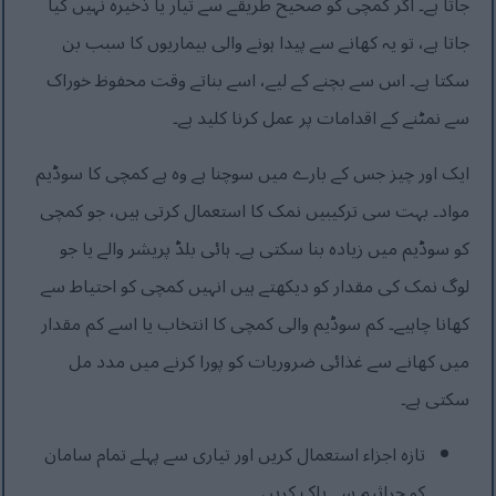
جاتا ہے۔ اگر کمچی کو صحیح طریقے سے تیار یا ذخیرہ نہیں کیا
جاتا ہے، تو یہ کھانے سے پیدا ہونے والی بیماریوں کا سبب بن
سکتا ہے۔ اس سے بچنے کے لیے، اسے بناتے وقت محفوظ خوراک
سے نمٹنے کے اقدامات پر عمل کرنا کلید ہے۔
ایک اور چیز جس کے بارے میں سوچنا ہے وہ ہے کمچی کا سوڈیم
مواد۔ بہت سی ترکیبیں نمک کا استعمال کرتی ہیں، جو کمچی
کو سوڈیم میں زیادہ بنا سکتی ہے۔ ہائی بلڈ پریشر والے یا جو
لوگ نمک کی مقدار کو دیکھتے ہیں انہیں کمچی کو احتیاط سے
کھانا چاہیے۔ کم سوڈیم والی کمچی کا انتخاب یا اسے کم مقدار
میں کھانے سے غذائی ضروریات کو پورا کرنے میں مدد مل
سکتی ہے۔
تازہ اجزاء استعمال کریں اور تیاری سے پہلے تمام سامان
کو جراثیم سے پاک کریں۔