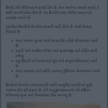
કિમચી તેની વૈવિધ્યતાને કારણે પ્રિય છે. તેના અનોખા સ્વાદને કારણે તે
ઘણી વાનગીઓમાં પ્રિય છે. આ કિમચીને ઘણા વિવિધ સ્વાદ માટે
આકર્ષક બનાવે છે.
રસોઈમાં કિમચીનો ઉપયોગ કરવાની ઘણી રીતો છે. અહીં કેટલાક
વિચારો છે:
ભાત અથવા નૂડલ્સ સાથે સાઇડ ડિશ તરીકે પીરસવામાં આવે
છે.
ઝડપી અને સ્વાદિષ્ટ ભોજન માટે શાકભાજી અને પ્રોટીન સાથે
તળેલું.
વધુ ઊંડાઈ અને સ્વાદ માટે સૂપ અને સ્ટયૂમાં ઉમેરવામાં આવે
છે.
સ્વાદ વધારવા માટે મરીનેડ અથવા ડ્રેસિંગમાં ભેળવવામાં આવે
છે.
કિમચીનો ઉપયોગ પરંપરાગતથી લઈને આધુનિક વાનગીઓ સુધી,
અસંખ્ય રીતે કરી શકાય છે. તેની અનુકૂલનક્ષમતાએ તેને કોરિયન
ભોજનમાં મુખ્ય અને વિશ્વભરમાં પ્રિય બનાવ્યું છે.