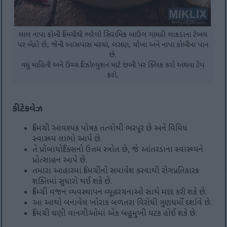
લાલ નાપા કોબી કિમચીથી ભરેલો સિરામિક બાઉલ ગામઠી લાકડાના ટેબલ
પર બેઠો છે, જેની આસપાસ મરચાં, લસણ, ચોખા અને નાપા કોબીના પાન
છે.
વધુ માહિતી અને ઉચ્ચ રિઝોલ્યુશન માટે છબી પર ક્લિક કરો અથવા ટેપ
કરો.
કી ટેકવેઝ
કિમચી આવશ્યક પોષક તત્વોથી ભરપૂર છે અને વિવિધ
સ્વાસ્થ્ય લાભો આપે છે.
તે પ્રોબાયોટિક્સનો ઉત્તમ સ્ત્રોત છે, જે આંતરડાના સ્વાસ્થ્યને
પ્રોત્સાહન આપે છે.
તમારા આહારમાં કિમચીનો સમાવેશ કરવાથી રોગપ્રતિકારક
શક્તિમાં સુધારો થઈ શકે છે.
કિમ્ચી વજન વ્યવસ્થાપન વ્યૂહરચનાઓ સાથે મદદ કરી શકે છે.
આ આથો બનાવેલ ખોરાક બળતરા વિરોધી ગુણધર્મો દર્શાવે છે.
કિમચી ઘણી વાનગીઓમાં એક બહુમુખી ઘટક હોઈ શકે છે.