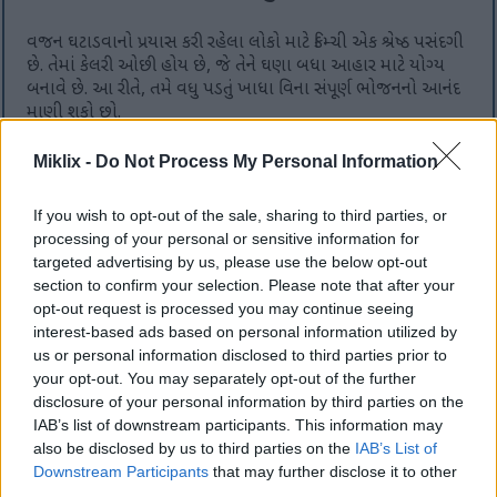
વજન ઘટાડવાનો પ્રયાસ કરી રહેલા લોકો માટે કિમ્ચી એક શ્રેષ્ઠ પસંદગી
છે. તેમાં કેલરી ઓછી હોય છે, જે તેને ઘણા બધા આહાર માટે યોગ્ય
બનાવે છે. આ રીતે, તમે વધુ પડતું ખાધા વિના સંપૂર્ણ ભોજનનો આનંદ
માણી શકો છો.
કિમ્ચીમાં ફાઇબર પણ વધુ હોય છે. આનાથી તમને લાંબા સમય સુધી
Miklix -
Do Not Process My Personal Information
પેટ ભરેલું રહેવાનો અનુભવ થાય છે. તમે કેટલું ખાઓ છો અને નાસ્તો
કરો છો તેનું નિયંત્રણ કરવું સરળ બને છે.
If you wish to opt-out of the sale, sharing to third parties, or
processing of your personal or sensitive information for
અભ્યાસો દર્શાવે છે કે કિમચી વજન નિયંત્રણમાં મદદ કરી શકે છે. તેને
targeted advertising by us, please use the below opt-out
નિયમિતપણે ખાવાથી તમારું વજન અને શરીરની ચરબી ઘટાડવામાં
section to confirm your selection. Please note that after your
મદદ મળી શકે છે. તે તમારા બ્લડ સુગર લેવલને પણ ઘટાડી શકે છે,
opt-out request is processed you may continue seeing
જેનાથી વજન નિયંત્રણમાં મદદ મળે છે.
interest-based ads based on personal information utilized by
તમારા ભોજનમાં કિમચી ઉમેરવાથી તેનો સ્વાદ વધુ સારો બને છે. તે
us or personal information disclosed to third parties prior to
વધારાની કેલરી વિના મહત્વપૂર્ણ પોષક તત્વો પણ ઉમેરે છે. આ તે
your opt-out. You may separately opt-out of the further
લોકો માટે સારો વિકલ્પ બનાવે છે જેઓ ઓછું ખાવા માંગે છે પણ
disclosure of your personal information by third parties on the
સ્વસ્થ રહેવા માંગે છે.
IAB’s list of downstream participants. This information may
also be disclosed by us to third parties on the
IAB’s List of
Downstream Participants
that may further disclose it to other
third parties.