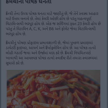
કિમચીની પોષક ઘનતા
કિમ્ચી તેના ઉચ્ચ પોષક ઘનતા માટે જાણીતું છે, જે તેને સ્વસ્થ આહાર
માટે ઉત્તમ બનાવે છે. તેમાં કેલરી ઓછી હોય છે પરંતુ મહત્વપૂર્ણ
વિટામિન્સથી ભરપૂર હોય છે. એક જ સર્વિંગમાં ફક્ત 23 કેલરી હોય છે
પરંતુ તે વિટામિન A, C, K, અને B6 અને ફોલેટ જેવા વિટામિન્સથી
ભરપૂર હોય છે.
કિમચીનું પોષણ પ્રોફાઇલ પ્રભાવશાળી છે, જેમાં પુષ્કળ પ્રમાણમાં
ડાયેટરી ફાઇબર, આયર્ન અને રિબોફ્લેવિન હોય છે. આ પોષક તત્વો
લોહી ગંઠાઈ જવા અને ઉર્જામાં મદદ કરે છે. કિમચી નિયમિતપણે
ખાવાથી આ આવશ્યક પોષક તત્વો સ્વાદિષ્ટ રીતે તમારા સ્વાસ્થ્યમાં
સુધારો કરે છે.