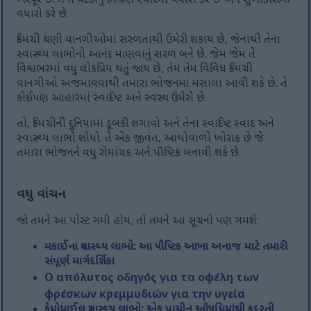
ભરપૂર છે. તેના ઘટકોનું મિશ્રણ સ્વાદમાં વધારો કરે છે અને સુખાકારીમાં
વધારો કરે છે.
કિમચી ઘણી વાનગીઓમાં સરળતાથી ઉમેરી શકાય છે, જેનાથી તેના
સ્વાસ્થ્ય લાભોનો આનંદ માણવાનું સરળ બને છે. જેમ જેમ તે
વિશ્વભરમાં વધુ લોકપ્રિય થતું જાય છે, તેમ તેમ વિવિધ કિમચી
વાનગીઓ અજમાવવાથી તમારા ભોજનમાં મસાલા આવી શકે છે. તે
કોઈપણ આહારમાં સ્વાદિષ્ટ અને સ્વસ્થ ઉમેરો છે.
તો, કિમચીની દુનિયામાં ડૂબકી લગાવો અને તેના સ્વાદિષ્ટ સ્વાદ અને
સ્વાસ્થ્ય લાભો શોધો. તે એક જીવંત, આથોવાળો ખોરાક છે જે
તમારા ભોજનને વધુ રોમાંચક અને પૌષ્ટિક બનાવી શકે છે.
વધુ વાંચન
જો તમને આ પોસ્ટ ગમી હોય, તો તમને આ સૂચનો પણ ગમશે:
મકાઈના સ્વાસ્થ્ય લાભો: આ પૌષ્ટિક આખા અનાજ માટે તમારી
સંપૂર્ણ માર્ગદર્શિકા
Ο απόλυτος οδηγός για τα οφέλη των
φρέσκων κρεμμυδιών για την υγεία
કેમોમાઈલ સ્વાસ્થ્ય લાભો: એક પ્રાચીન ઔષધિમાંથી કુદરતી