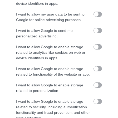
device identifiers in apps.
I want to allow my user data to be sent to
Google for online advertising purposes.
I want to allow Google to send me
personalized advertising.
I want to allow Google to enable storage
હૃદયના સ્વાસ્થ્ય પ્રતીકો અને પોષક તત્વો સાથે વાઇબ્રન્ટ કિમચીનું ચિત્ર.
related to analytics like cookies on web or
વધુ માહિતી અને ઉચ્ચ રિઝોલ્યુશન માટે છબી પર ક્લિક કરો અથવા ટેપ
device identifiers in apps.
કરો.
I want to allow Google to enable storage
related to functionality of the website or app.
કિમચી કુદરતી પાચન સહાયક તરીકે
I want to allow Google to enable storage
related to personalization.
કિમચી એક કુદરતી પાચન સહાયક છે, જે પાચન સ્વાસ્થ્ય પર ધ્યાન
I want to allow Google to enable storage
કેન્દ્રિત કરતા ભોજન માટે ઉત્તમ બનાવે છે. કિમચીમાં આથો લાવવાની
related to security, including authentication
પ્રક્રિયા સારા પ્રોબાયોટીક્સ ઉગાડે છે. આ પ્રોબાયોટીક્સ આંતરડાના
functionality and fraud prevention, and other
વનસ્પતિને સંતુલિત રાખવામાં મદદ કરે છે, જેનાથી પાચન સારું થાય
user protection.