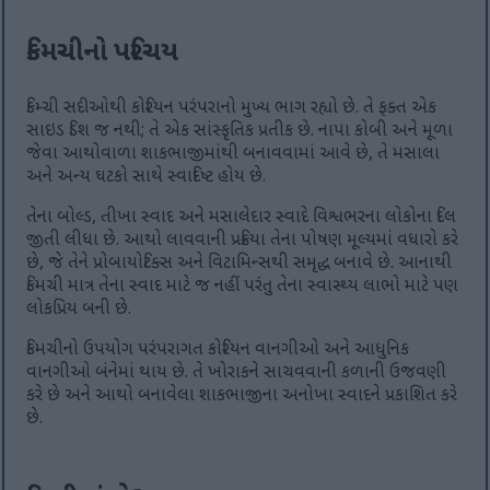
કિમચીનો પરિચય
કિમ્ચી સદીઓથી કોરિયન પરંપરાનો મુખ્ય ભાગ રહ્યો છે. તે ફક્ત એક
સાઇડ ડિશ જ નથી; તે એક સાંસ્કૃતિક પ્રતીક છે. નાપા કોબી અને મૂળા
જેવા આથોવાળા શાકભાજીમાંથી બનાવવામાં આવે છે, તે મસાલા
અને અન્ય ઘટકો સાથે સ્વાદિષ્ટ હોય છે.
તેના બોલ્ડ, તીખા સ્વાદ અને મસાલેદાર સ્વાદે વિશ્વભરના લોકોના દિલ
જીતી લીધા છે. આથો લાવવાની પ્રક્રિયા તેના પોષણ મૂલ્યમાં વધારો કરે
છે, જે તેને પ્રોબાયોટિક્સ અને વિટામિન્સથી સમૃદ્ધ બનાવે છે. આનાથી
કિમચી માત્ર તેના સ્વાદ માટે જ નહીં પરંતુ તેના સ્વાસ્થ્ય લાભો માટે પણ
લોકપ્રિય બની છે.
કિમચીનો ઉપયોગ પરંપરાગત કોરિયન વાનગીઓ અને આધુનિક
વાનગીઓ બંનેમાં થાય છે. તે ખોરાકને સાચવવાની કળાની ઉજવણી
કરે છે અને આથો બનાવેલા શાકભાજીના અનોખા સ્વાદને પ્રકાશિત કરે
છે.