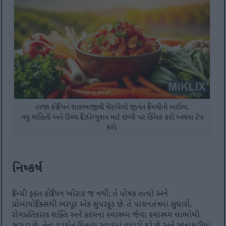
તાજા કોરિયન શાકભાજીથી ઘેરાયેલો જીવંત કિમચીનો બાઉલ.
વધુ માહિતી અને ઉચ્ચ રિઝોલ્યુશન માટે છબી પર ક્લિક કરો અથવા ટેપ
કરો.
નિષ્કર્ષ
કિમ્ચી ફક્ત કોરિયન ખોરાક જ નથી; તે પોષક તત્વો અને
પ્રોબાયોટિક્સથી ભરપૂર એક સુપરફૂડ છે. તે પાચનતંત્રમાં સુધારો,
રોગપ્રતિકારક શક્તિ અને હૃદયના સ્વાસ્થ્ય જેવા સ્વાસ્થ્ય લાભોથી