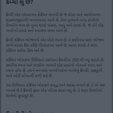
કિમ્ચી શું છે?
કિમ્ચી એક પરંપરાગત કોરિયન વાનગી છે જે મીઠા અને આથોવાળા
શાકભાજીમાંથી બનાવવામાં આવે છે. તેમાં મુખ્યત્વે નાપા કોબીનો
ઉપયોગ થાય છે. મુખ્ય ઘટકો લસણ, આદુ અને મરચાં છે, જે તેને એક
અનોખો સ્વાદ અને સ્વાસ્થ્ય લાભ આપે છે.
કિમ્ચી કોરિયન ભોજનનો એક મોટો ભાગ છે. તે ઘણીવાર ઘણા ભોજન
સાથે સાઇડ ડિશ તરીકે પીરસવામાં આવે છે. આના કારણે તે ઘણા
કોરિયન ઘરોમાં પ્રિય બને છે.
કોરિયન ખોરાકમાં વિવિધતા દર્શાવતા કિમચીના 200 થી વધુ પ્રકારો છે.
સ્થાનિક સ્વાદ અને ઘટકોના આધારે દરેક પ્રકારનો પોતાનો સ્વાદ અને
રચના હોય છે. તમને મનપસંદ વાનગીઓમાં બાએચુ કિમચી, કક્કડુગી
અને ઓઈ સોબાગી મળી શકે છે.
આ વિવિધતા કોરિયન ખોરાકને સમૃદ્ધ અને રસપ્રદ બનાવે છે. તે એ પણ
બતાવે છે કે કિમચી ફક્ત એક ખોરાક કરતાં વધુ છે; તે ઘણા ઉપયોગો
સાથેનો સુપરફૂડ છે.