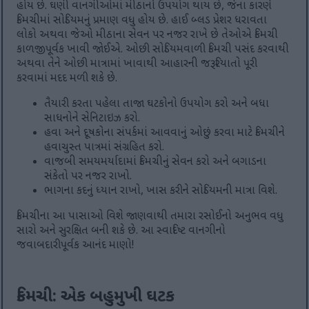
હોય છે. ઘણી વાનગીઓમાં મીઠાનો ઉપયોગ થાય છે, જેના કારણે
કિમચીમાં સોડિયમનું પ્રમાણ વધુ હોય છે. હાઈ બ્લડ પ્રેશર ધરાવતા
લોકો અથવા જેઓ મીઠાના સેવન પર નજર રાખે છે તેઓએ કિમચી
કાળજીપૂર્વક ખાવી જોઈએ. ઓછી સોડિયમવાળી કિમચી પસંદ કરવાથી
અથવા તેને ઓછી માત્રામાં ખાવાથી આહારની જરૂરિયાતો પૂરી
કરવામાં મદદ મળી શકે છે.
તૈયારી કરતા પહેલા તાજા ઘટકોનો ઉપયોગ કરો અને બધા
સાધનોને સેનિટાઇઝ કરો.
હવા અને દૂષકોના સંપર્કમાં આવવાનું ઓછું કરવા માટે કિમચીને
હવાચુસ્ત પાત્રમાં સંગ્રહિત કરો.
વાજબી સમયમર્યાદામાં કિમચીનું સેવન કરો અને બગાડના
સંકેતો પર નજર રાખો.
ભાગના કદનું ધ્યાન રાખો, ખાસ કરીને સોડિયમની માત્રા વિશે.
કિમચીના આ પાસાઓ વિશે જાણવાથી તમારા રસોઈનો અનુભવ વધુ
સારો અને સુરક્ષિત બની શકે છે. આ સ્વાદિષ્ટ વાનગીનો
જવાબદારીપૂર્વક આનંદ માણો!
કિમચી: એક બહુમુખી ઘટક