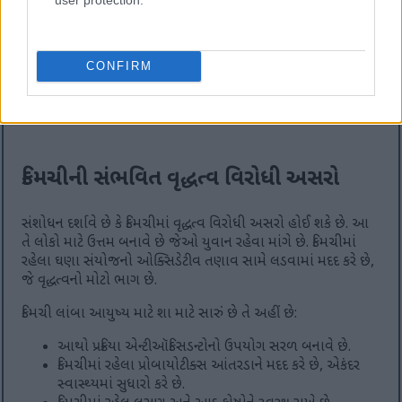
છે.
તમારા ભોજનમાં કિમચી ઉમેરવાથી નિયમિત આંતરડાની ગતિમાં મદદ
મળી શકે છે. તેમાં ડાયેટરી ફાઇબર હોય છે જે આને ટેકો આપે છે. તે
CONFIRM
ઇરિટેબલ બોવેલ સિન્ડ્રોમ (IBS) ના લક્ષણોમાં પણ મદદ કરી શકે છે.
ઘણા લોકોને કિમચી જેવા આથોવાળા ખોરાકથી પાચન સમસ્યાઓમાં
રાહત મળે છે.
કિમચીની સંભવિત વૃદ્ધત્વ વિરોધી અસરો
સંશોધન દર્શાવે છે કે કિમચીમાં વૃદ્ધત્વ વિરોધી અસરો હોઈ શકે છે. આ
તે લોકો માટે ઉત્તમ બનાવે છે જેઓ યુવાન રહેવા માંગે છે. કિમચીમાં
રહેલા ઘણા સંયોજનો ઓક્સિડેટીવ તણાવ સામે લડવામાં મદદ કરે છે,
જે વૃદ્ધત્વનો મોટો ભાગ છે.
કિમચી લાંબા આયુષ્ય માટે શા માટે સારું છે તે અહીં છે:
આથો પ્રક્રિયા એન્ટીઑકિસડન્ટોનો ઉપયોગ સરળ બનાવે છે.
કિમચીમાં રહેલા પ્રોબાયોટીક્સ આંતરડાને મદદ કરે છે, એકંદર
સ્વાસ્થ્યમાં સુધારો કરે છે.