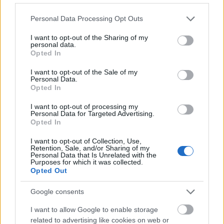
કિમચી સાથે હૃદયના સ્વાસ્થ્યને ટેકો આપવો
Please note that this website/app uses one or more Google
Personal Data Processing Opt Outs
services and may gather and store information including but
કિમચી તમારા હૃદયના સ્વાસ્થ્ય માટે ખૂબ જ સારી છે. તે કોઈપણ
not limited to your visit or usage behaviour. You may click to
I want to opt-out of the Sharing of my
ભોજનમાં એક સ્વાદિષ્ટ ઉમેરો છે. નિયમિતપણે કિમચી ખાવાથી તમારા
personal data.
grant or deny consent to Google and its third-party tags to
કોલેસ્ટ્રોલનું સ્તર નિયંત્રણમાં રાખવામાં મદદ મળી શકે છે.
Opted In
use your data for below specified purposes in below Google
અભ્યાસો દર્શાવે છે કે કિમચીમાં આથોવાળા શાકભાજી અને
consent section.
I want to opt-out of the Sale of my
મસાલાઓનું મિશ્રણ તમારા હૃદય માટે સારું છે. તેમાં બળતરા વિરોધી
Personal Data.
Opted In
ગુણધર્મો પણ છે. આ બ્લડ પ્રેશર ઘટાડવામાં મદદ કરે છે અને હૃદયના
સ્વાસ્થ્યને ટેકો આપે છે.
I want to opt-out of processing my
Personal Data for Targeted Advertising.
તમારા ભોજનમાં કિમચી ઉમેરવાથી તે વધુ સ્વાદિષ્ટ બની શકે છે. તે
Opted In
તમને એકંદર સ્વાસ્થ્ય માટે મહત્વપૂર્ણ પોષક તત્વો પણ આપે છે.
તમારા હૃદય માટે કિમચીના કેટલાક મુખ્ય ફાયદા અહીં છે:
I want to opt-out of Collection, Use,
Retention, Sale, and/or Sharing of my
Personal Data that Is Unrelated with the
કોલેસ્ટ્રોલનું સ્તર ઘટાડવામાં મદદ કરે છે
Purposes for which it was collected.
બ્લડ પ્રેશર ઘટાડે છે
Opted Out
એકંદર લિપિડ પ્રોફાઇલ સુધારે છે
હૃદય રોગનું જોખમ ઘટાડવામાં ફાળો આપે છે
Google consents
I want to allow Google to enable storage
related to advertising like cookies on web or