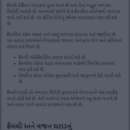
કિમચી કોરિયન ખોરાકનો મુખ્ય ભાગ છે અને તેમાં અદ્ભુત બળતરા
વિરોધી અસરો છે. અભ્યાસો દર્શાવે છે કે કિમચીના સંયોજનો બળતરા
સામે લડી શકે છે. આ ક્રોનિક રોગોનું જોખમ ઘટાડવામાં મદદ કરી શકે
છે.
કિમચીમાં રહેલ લસણ અને આદુ બળતરા ઘટાડવા માટે જાણીતા છે.
આ તમારા સ્વાસ્થ્યને નિયંત્રણમાં રાખવા અને હૃદય રોગ અને સંધિવાને
રોકવા માટે ઉત્તમ છે.
કિમચી ઓક્સિડેટીવ તણાવ ઘટાડી શકે છે.
કિમચીમાં રહેલા ઘટકો બળતરાના માર્કર્સને નિયંત્રિત કરવામાં
મદદ કરી શકે છે.
નિયમિત સેવન એકંદર સુખાકારી અને આયુષ્યને ટેકો આપી શકે
છે.
કિમચી ખાવી એ બળતરા વિરોધી ફાયદાઓ મેળવવાનો એક સ્વાદિષ્ટ
રસ્તો હોઈ શકે છે. તેનો અનોખો સ્વાદ ભોજનને વધુ સારું બનાવે છે
અને લાંબા ગાળે તમારા સ્વાસ્થ્યને મદદ કરે છે.
કિમચી અને વજન ઘટાડવું