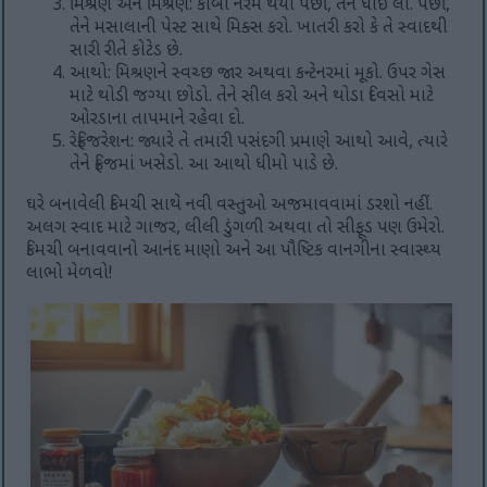
મિશ્રણ અને મિશ્રણ: કોબી નરમ થયા પછી, તેને ધોઈ લો. પછી,
તેને મસાલાની પેસ્ટ સાથે મિક્સ કરો. ખાતરી કરો કે તે સ્વાદથી
સારી રીતે કોટેડ છે.
આથો: મિશ્રણને સ્વચ્છ જાર અથવા કન્ટેનરમાં મૂકો. ઉપર ગેસ
માટે થોડી જગ્યા છોડો. તેને સીલ કરો અને થોડા દિવસો માટે
ઓરડાના તાપમાને રહેવા દો.
રેફ્રિજરેશન: જ્યારે તે તમારી પસંદગી પ્રમાણે આથો આવે, ત્યારે
તેને ફ્રિજમાં ખસેડો. આ આથો ધીમો પાડે છે.
ઘરે બનાવેલી કિમચી સાથે નવી વસ્તુઓ અજમાવવામાં ડરશો નહીં.
અલગ સ્વાદ માટે ગાજર, લીલી ડુંગળી અથવા તો સીફૂડ પણ ઉમેરો.
કિમચી બનાવવાનો આનંદ માણો અને આ પૌષ્ટિક વાનગીના સ્વાસ્થ્ય
લાભો મેળવો!