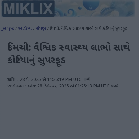
મુખ પૃષ્ઠ
/
આરોગ્ય
/
પોષણ
/ કિમચી: વૈશ્વિક સ્વાસ્થ્ય લાભો સાથે કોરિયાનું સુપરફૂડ
કિમચી: વૈશ્વિક સ્વાસ્થ્ય લાભો સાથે
કોરિયાનું સુપરફૂડ
પ્રકાશિત: 28 મે, 2025 એ 11:26:19 PM UTC વાગ્યે
છેલ્લે અપડેટ કરેલ: 28 ડિસેમ્બર, 2025 એ 01:25:13 PM UTC વાગ્યે