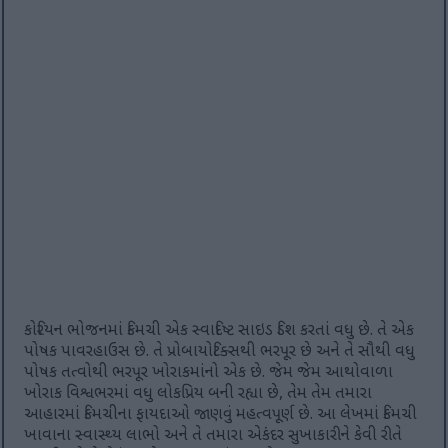
કોરિયન ભોજનમાં કિમચી એક સ્વાદિષ્ટ સાઇડ ડિશ કરતાં વધુ છે. તે એક
પોષક પાવરહાઉસ છે. તે પ્રોબાયોટિક્સથી ભરપૂર છે અને તે સૌથી વધુ
પોષક તત્વોથી ભરપૂર ખોરાકમાંનો એક છે. જેમ જેમ આથોવાળા
ખોરાક વિશ્વભરમાં વધુ લોકપ્રિય બની રહ્યા છે, તેમ તેમ તમારા
આહારમાં કિમચીના ફાયદાઓ જાણવું મહત્વપૂર્ણ છે. આ લેખમાં કિમચી
ખાવાના સ્વાસ્થ્ય લાભો અને તે તમારા એકંદર સુખાકારીને કેવી રીતે