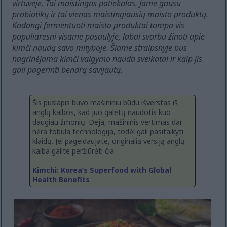
virtuvėje. Tai maistingas patiekalas. Jame gausu
probiotikų ir tai vienas maistingiausių maisto produktų.
Kadangi fermentuoti maisto produktai tampa vis
populiaresni visame pasaulyje, labai svarbu žinoti apie
kimči naudą savo mityboje. Šiame straipsnyje bus
nagrinėjama kimči valgymo nauda sveikatai ir kaip jis
gali pagerinti bendrą savijautą.
Šis puslapis buvo mašininiu būdu išverstas iš
anglų kalbos, kad juo galėtų naudotis kuo
daugiau žmonių. Deja, mašininis vertimas dar
nėra tobula technologija, todėl gali pasitaikyti
klaidų. Jei pageidaujate, originalią versiją anglų
kalba galite peržiūrėti čia:
Kimchi: Korea’s Superfood with Global
Health Benefits