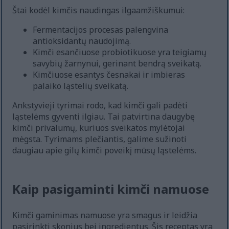
Štai kodėl kimčis naudingas ilgaamžiškumui:
Fermentacijos procesas palengvina
antioksidantų naudojimą.
Kimči esančiuose probiotikuose yra teigiamų
savybių žarnynui, gerinant bendrą sveikatą.
Kimčiuose esantys česnakai ir imbieras
palaiko ląstelių sveikatą.
Ankstyvieji tyrimai rodo, kad kimči gali padėti
ląstelėms gyventi ilgiau. Tai patvirtina daugybę
kimči privalumų, kuriuos sveikatos mylėtojai
mėgsta. Tyrimams plečiantis, galime sužinoti
daugiau apie gilų kimči poveikį mūsų ląstelėms.
Kaip pasigaminti kimči namuose
Kimči gaminimas namuose yra smagus ir leidžia
pasirinkti skonius bei ingredientus. Šis receptas yra