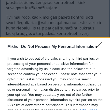
jaustis sotiems. Lengviau kontroliuoti, kiek
suvalgote ir užkandžiaujate.
Tyrimai rodo, kad kimči gali padėti kontroliuoti
svorį. Reguliariai jį valgant, galima numesti svorio ir
kūno riebalų. Jis taip pat gali sumažinti cukraus
kiekį kraujyje, o tai padeda kontroliuoti svorį.
Į patiekalus įtraukus kimči, jų skonis pagerėja. Be
Miklix -
Do Not Process My Personal Information
to, patiekale yra svarbių maistinių medžiagų, tačiau
jis negauna papildomų kalorijų. Todėl tai puikus
pasirinkimas tiems, kurie nori valgyti mažiau, bet
If you wish to opt-out of the sale, sharing to third parties, or
processing of your personal or sensitive information for
išlikti sveiki.
targeted advertising by us, please use the below opt-out
section to confirm your selection. Please note that after your
opt-out request is processed you may continue seeing
Kimči padeda palaikyti širdies
interest-based ads based on personal information utilized by
sveikatą
us or personal information disclosed to third parties prior to
your opt-out. You may separately opt-out of the further
disclosure of your personal information by third parties on the
Kimči puikiai tinka širdies sveikatai. Tai skanus bet
IAB’s list of downstream participants. This information may
kurio patiekalo priedas. Reguliariai valgant kimči,