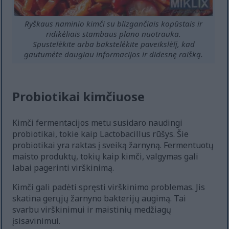
Ryškaus naminio kimči su blizgančiais kopūstais ir
ridikėliais stambaus plano nuotrauka.
Spustelėkite arba bakstelėkite paveikslėlį, kad
gautumėte daugiau informacijos ir didesnę raišką.
Probiotikai kimčiuose
Kimči fermentacijos metu susidaro naudingi
probiotikai, tokie kaip Lactobacillus rūšys. Šie
probiotikai yra raktas į sveiką žarnyną. Fermentuotų
maisto produktų, tokių kaip kimči, valgymas gali
labai pagerinti virškinimą.
Kimči gali padėti spręsti virškinimo problemas. Jis
skatina gerųjų žarnyno bakterijų augimą. Tai
svarbu virškinimui ir maistinių medžiagų
įsisavinimui.