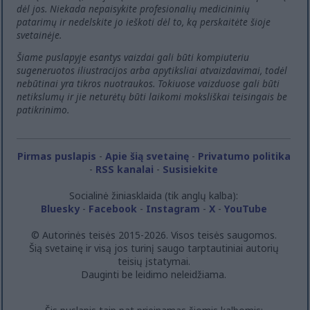
dėl jos. Niekada nepaisykite profesionalių medicininių
patarimų ir nedelskite jo ieškoti dėl to, ką perskaitėte šioje
svetainėje.
Šiame puslapyje esantys vaizdai gali būti kompiuteriu
sugeneruotos iliustracijos arba apytiksliai atvaizdavimai, todėl
nebūtinai yra tikros nuotraukos. Tokiuose vaizduose gali būti
netikslumų ir jie neturėtų būti laikomi moksliškai teisingais be
patikrinimo.
Pirmas puslapis
-
Apie šią svetainę
-
Privatumo politika
-
RSS kanalai
-
Susisiekite
Socialinė žiniasklaida (tik anglų kalba):
Bluesky
-
Facebook
-
Instagram
-
X
-
YouTube
© Autorinės teisės 2015-2026. Visos teisės saugomos.
Šią svetainę ir visą jos turinį saugo tarptautiniai autorių
teisių įstatymai.
Dauginti be leidimo neleidžiama.