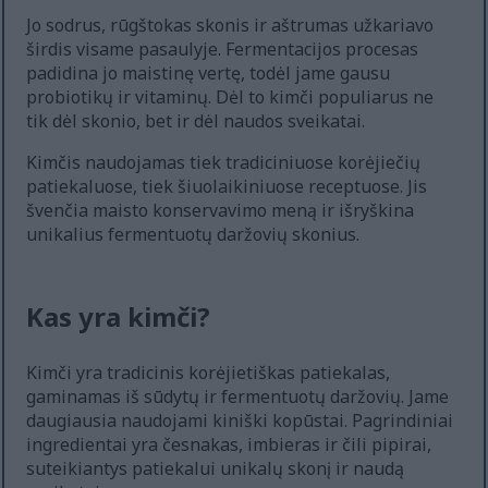
Jo sodrus, rūgštokas skonis ir aštrumas užkariavo
širdis visame pasaulyje. Fermentacijos procesas
padidina jo maistinę vertę, todėl jame gausu
probiotikų ir vitaminų. Dėl to kimči populiarus ne
tik dėl skonio, bet ir dėl naudos sveikatai.
Kimčis naudojamas tiek tradiciniuose korėjiečių
patiekaluose, tiek šiuolaikiniuose receptuose. Jis
švenčia maisto konservavimo meną ir išryškina
unikalius fermentuotų daržovių skonius.
Kas yra kimči?
Kimči yra tradicinis korėjietiškas patiekalas,
gaminamas iš sūdytų ir fermentuotų daržovių. Jame
daugiausia naudojami kiniški kopūstai. Pagrindiniai
ingredientai yra česnakas, imbieras ir čili pipirai,
suteikiantys patiekalui unikalų skonį ir naudą