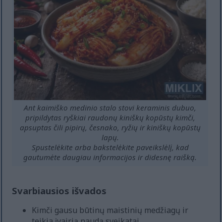
Ant kaimiško medinio stalo stovi keraminis dubuo,
pripildytas ryškiai raudonų kiniškų kopūstų kimči,
apsuptas čili pipirų, česnako, ryžių ir kiniškų kopūstų
lapų.
Spustelėkite arba bakstelėkite paveikslėlį, kad
gautumėte daugiau informacijos ir didesnę raišką.
Svarbiausios išvados
Kimči gausu būtinų maistinių medžiagų ir
teikia įvairią naudą sveikatai.