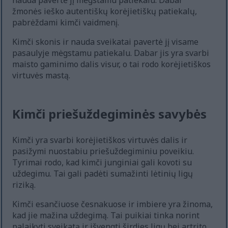
nauda pavertė jį mėgstamu patiekalu. Dabar
žmonės ieško autentiškų korėjietiškų patiekalų,
pabrėždami kimči vaidmenį.
Kimči skonis ir nauda sveikatai pavertė jį visame
pasaulyje mėgstamu patiekalu. Dabar jis yra svarbi
maisto gaminimo dalis visur, o tai rodo korėjietiškos
virtuvės mastą.
Kimči priešuždegiminės savybės
Kimči yra svarbi korėjietiškos virtuvės dalis ir
pasižymi nuostabiu priešuždegiminiu poveikiu.
Tyrimai rodo, kad kimči junginiai gali kovoti su
uždegimu. Tai gali padėti sumažinti lėtinių ligų
riziką.
Kimči esančiuose česnakuose ir imbiere yra žinoma,
kad jie mažina uždegimą. Tai puikiai tinka norint
palaikyti sveikatą ir išvengti širdies ligų bei artrito.