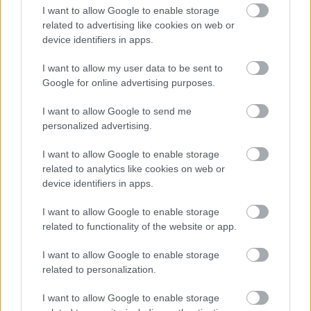
I want to allow Google to enable storage
related to advertising like cookies on web or
device identifiers in apps.
I want to allow my user data to be sent to
Google for online advertising purposes.
Ryškaus kimči iliustracija su širdies sveikatos
I want to allow Google to send me
simboliais ir maistinėmis medžiagomis.
personalized advertising.
Spustelėkite arba bakstelėkite paveikslėlį, kad
gautumėte daugiau informacijos ir didesnę raišką.
I want to allow Google to enable storage
related to analytics like cookies on web or
device identifiers in apps.
Kimči kaip natūrali virškinimo
I want to allow Google to enable storage
priemonė
related to functionality of the website or app.
I want to allow Google to enable storage
Kimči yra natūrali virškinimo priemonė, todėl
related to personalization.
puikiai tinka patiekalams, kuriais siekiama
pagerinti virškinimo sveikatą. Kimči fermentacijos
I want to allow Google to enable storage
procesas padeda auginti geruosius probiotikus. Šie