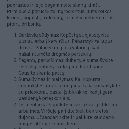
paprastas ir iš jo pagaminsite skanų kimči.
Pirmiausia paruoškite ingredientus. Jums reikės
kininių kopūstų, ridikėlių, česnako, imbiero ir čili
pipirų dribsnių.
Daržovių sūdymas: Kopūstą supjaustykite
pusiau arba į ketvirčius. Pabarstykite lapus
druska. Palaikykite porą valandų, kad
pašalintumėte drėgmės perteklių.
Pagardų paruošimas: dubenyje sumaišykite
česnaką, imbierą, cukrų ir čili dribsnius.
Gausite skanią pastą.
Sumaišymas ir maišymas: Kai kopūstai
suminkštės, nuplaukite juos. Tada sumaišykite
su prieskonių pasta. Įsitikinkite, kad ji gerai
pasidengė prieskoniais.
Fermentacija: Supilkite mišinį į švarų stiklainį
arba indą. Viršuje palikite šiek tiek vietos
dujoms. Užsandarinkite ir palikite kambario
temperatūroje kelias dienas.