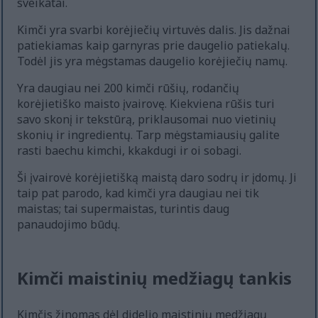
sveikatai.
Kimči yra svarbi korėjiečių virtuvės dalis. Jis dažnai
patiekiamas kaip garnyras prie daugelio patiekalų.
Todėl jis yra mėgstamas daugelio korėjiečių namų.
Yra daugiau nei 200 kimči rūšių, rodančių
korėjietiško maisto įvairovę. Kiekviena rūšis turi
savo skonį ir tekstūrą, priklausomai nuo vietinių
skonių ir ingredientų. Tarp mėgstamiausių galite
rasti baechu kimchi, kkakdugi ir oi sobagi.
Ši įvairovė korėjietišką maistą daro sodrų ir įdomų. Ji
taip pat parodo, kad kimči yra daugiau nei tik
maistas; tai supermaistas, turintis daug
panaudojimo būdų.
Kimči maistinių medžiagų tankis
Kimčis žinomas dėl didelio maistinių medžiagų