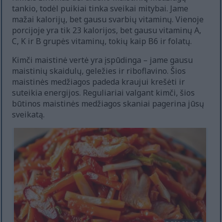
tankio, todėl puikiai tinka sveikai mitybai. Jame
mažai kalorijų, bet gausu svarbių vitaminų. Vienoje
porcijoje yra tik 23 kalorijos, bet gausu vitaminų A,
C, K ir B grupės vitaminų, tokių kaip B6 ir folatų.
Kimči maistinė vertė yra įspūdinga – jame gausu
maistinių skaidulų, geležies ir riboflavino. Šios
maistinės medžiagos padeda kraujui krešėti ir
suteikia energijos. Reguliariai valgant kimči, šios
būtinos maistinės medžiagos skaniai pagerina jūsų
sveikatą.