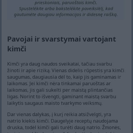
prieskoniais, paruoštais kimči.
Spustelėkite arba bakstelėkite paveikslėlį, kad
gautumėte daugiau informacijos ir didesnę raišką.
Pavojai ir svarstymai vartojant
kimči
Kimči yra daug naudos sveikatai, tačiau svarbu
žinoti ir apie riziką. Vienas didelis rūpestis yra kimči
saugumas, daugiausia dėl to, kaip jis gaminamas ir
laikomas. Jei kimči nėra tinkamai paruoštas ar
laikomas, jis gali sukelti per maistą plintančias
ligas. Norint to išvengti, gaminant maistą svarbu
laikytis saugaus maisto tvarkymo veiksmų.
Dar vienas dalykas, į kurį reikia atsižvelgti, yra
natrio kiekis kimči. Daugelyje receptų naudojama
druska, todėl kimči gali turėti daug natrio. Žmonės,