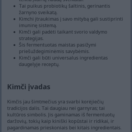
Tai puikus probiotikų šaltinis, gerinantis
žarnyno sveikatą.
Kimchi įtraukimas į savo mitybą gali sustiprinti
imuninę sistemą.
Kimči gali padėti taikant svorio valdymo
strategijas.
Šis fermentuotas maistas pasižymi
priešuždegiminėmis savybėmis.
Kimči gali būti universalus ingredientas
daugelyje receptų.
Kimči įvadas
Kimčis jau šimtmečius yra svarbi korėjiečių
tradicijos dalis. Tai daugiau nei garnyras; tai
kultūros simbolis. Jis gaminamas iš fermentuotų
daržovių, tokių kaip kiniški kopūstai ir ridikai, ir
pagardinamas prieskoniais bei kitais ingredientais.