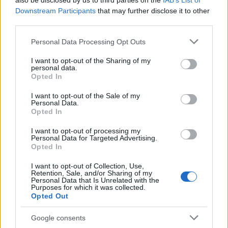
also be disclosed by us to third parties on the
IAB’s List of
galima kontroliuoti cholesterolio kiekį kraujyje.
Downstream Participants
that may further disclose it to other
third parties.
Tyrimai rodo, kad kimchi fermentuotų daržovių ir
prieskonių mišinys yra naudingas širdžiai. Jis taip
Please note that this website/app uses one or more Google
Personal Data Processing Opt Outs
pat turi priešuždegiminių savybių, kurios padeda
services and may gather and store information including but
not limited to your visit or usage behaviour. You may click to
I want to opt-out of the Sharing of my
sumažinti kraujospūdį ir palaikyti širdies sveikatą.
personal data.
grant or deny consent to Google and its third-party tags to
Opted In
Įdėjus kimči į savo patiekalus, jie gali tapti skanesni.
use your data for below specified purposes in below Google
Tai taip pat suteikia svarbių maistinių medžiagų
consent section.
I want to opt-out of the Sale of my
bendrai sveikatai. Štai keletas pagrindinių kimči
Personal Data.
Opted In
privalumų jūsų širdžiai:
I want to opt-out of processing my
Padeda sumažinti cholesterolio kiekį
Personal Data for Targeted Advertising.
Mažina kraujospūdį
Opted In
Pagerina bendrą lipidų profilį
I want to opt-out of Collection, Use,
Prisideda prie širdies ligų rizikos mažinimo
Retention, Sale, and/or Sharing of my
Personal Data that Is Unrelated with the
Purposes for which it was collected.
Opted Out
Google consents