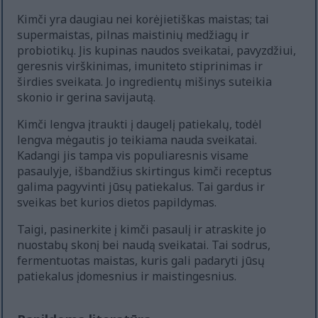
Kimči yra daugiau nei korėjietiškas maistas; tai
supermaistas, pilnas maistinių medžiagų ir
probiotikų. Jis kupinas naudos sveikatai, pavyzdžiui,
geresnis virškinimas, imuniteto stiprinimas ir
širdies sveikata. Jo ingredientų mišinys suteikia
skonio ir gerina savijautą.
Kimči lengva įtraukti į daugelį patiekalų, todėl
lengva mėgautis jo teikiama nauda sveikatai.
Kadangi jis tampa vis populiaresnis visame
pasaulyje, išbandžius skirtingus kimči receptus
galima pagyvinti jūsų patiekalus. Tai gardus ir
sveikas bet kurios dietos papildymas.
Taigi, pasinerkite į kimči pasaulį ir atraskite jo
nuostabų skonį bei naudą sveikatai. Tai sodrus,
fermentuotas maistas, kuris gali padaryti jūsų
patiekalus įdomesnius ir maistingesnius.