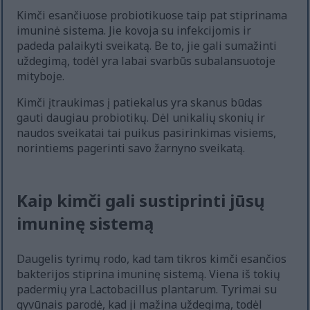
Kimči esančiuose probiotikuose taip pat stiprinama
imuninė sistema. Jie kovoja su infekcijomis ir
padeda palaikyti sveikatą. Be to, jie gali sumažinti
uždegimą, todėl yra labai svarbūs subalansuotoje
mityboje.
Kimči įtraukimas į patiekalus yra skanus būdas
gauti daugiau probiotikų. Dėl unikalių skonių ir
naudos sveikatai tai puikus pasirinkimas visiems,
norintiems pagerinti savo žarnyno sveikatą.
Kaip kimči gali sustiprinti jūsų
imuninę sistemą
Daugelis tyrimų rodo, kad tam tikros kimči esančios
bakterijos stiprina imuninę sistemą. Viena iš tokių
padermių yra Lactobacillus plantarum. Tyrimai su
gyvūnais parodė, kad ji mažina uždegimą, todėl