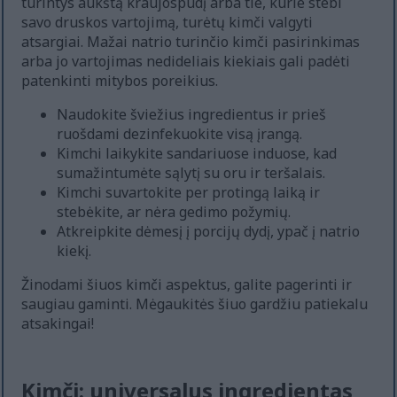
turintys aukštą kraujospūdį arba tie, kurie stebi
savo druskos vartojimą, turėtų kimči valgyti
atsargiai. Mažai natrio turinčio kimči pasirinkimas
arba jo vartojimas nedideliais kiekiais gali padėti
patenkinti mitybos poreikius.
Naudokite šviežius ingredientus ir prieš
ruošdami dezinfekuokite visą įrangą.
Kimchi laikykite sandariuose induose, kad
sumažintumėte sąlytį su oru ir teršalais.
Kimchi suvartokite per protingą laiką ir
stebėkite, ar nėra gedimo požymių.
Atkreipkite dėmesį į porcijų dydį, ypač į natrio
kiekį.
Žinodami šiuos kimči aspektus, galite pagerinti ir
saugiau gaminti. Mėgaukitės šiuo gardžiu patiekalu
atsakingai!
Kimči: universalus ingredientas