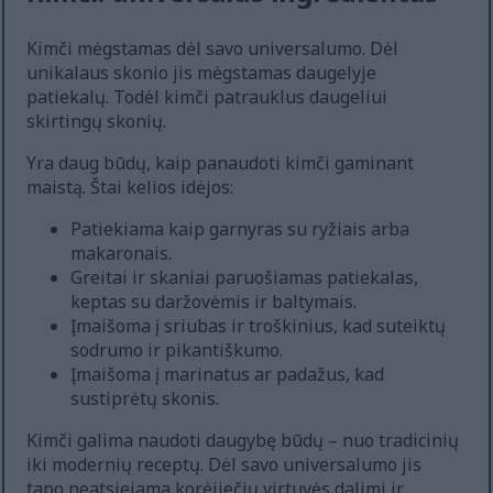
Kimči mėgstamas dėl savo universalumo. Dėl
unikalaus skonio jis mėgstamas daugelyje
patiekalų. Todėl kimči patrauklus daugeliui
skirtingų skonių.
Yra daug būdų, kaip panaudoti kimči gaminant
maistą. Štai kelios idėjos:
Patiekiama kaip garnyras su ryžiais arba
makaronais.
Greitai ir skaniai paruošiamas patiekalas,
keptas su daržovėmis ir baltymais.
Įmaišoma į sriubas ir troškinius, kad suteiktų
sodrumo ir pikantiškumo.
Įmaišoma į marinatus ar padažus, kad
sustiprėtų skonis.
Kimči galima naudoti daugybę būdų – nuo tradicinių
iki modernių receptų. Dėl savo universalumo jis
tapo neatsiejama korėjiečių virtuvės dalimi ir