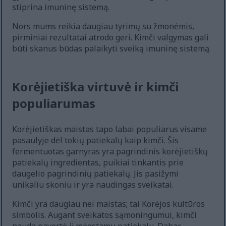
stiprina imuninę sistemą.
Nors mums reikia daugiau tyrimų su žmonėmis,
pirminiai rezultatai atrodo geri. Kimči valgymas gali
būti skanus būdas palaikyti sveiką imuninę sistemą.
Korėjietiška virtuvė ir kimči
populiarumas
Korėjietiškas maistas tapo labai populiarus visame
pasaulyje dėl tokių patiekalų kaip kimči. Šis
fermentuotas garnyras yra pagrindinis korėjietiškų
patiekalų ingredientas, puikiai tinkantis prie
daugelio pagrindinių patiekalų. Jis pasižymi
unikaliu skoniu ir yra naudingas sveikatai.
Kimči yra daugiau nei maistas; tai Korėjos kultūros
simbolis. Augant sveikatos sąmoningumui, kimči