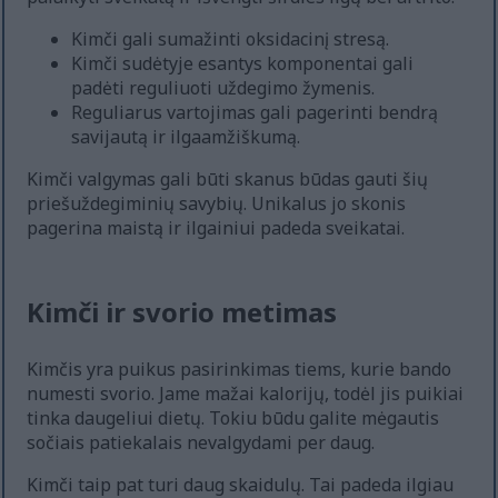
Kimči gali sumažinti oksidacinį stresą.
Kimči sudėtyje esantys komponentai gali
padėti reguliuoti uždegimo žymenis.
Reguliarus vartojimas gali pagerinti bendrą
savijautą ir ilgaamžiškumą.
Kimči valgymas gali būti skanus būdas gauti šių
priešuždegiminių savybių. Unikalus jo skonis
pagerina maistą ir ilgainiui padeda sveikatai.
Kimči ir svorio metimas
Kimčis yra puikus pasirinkimas tiems, kurie bando
numesti svorio. Jame mažai kalorijų, todėl jis puikiai
tinka daugeliui dietų. Tokiu būdu galite mėgautis
sočiais patiekalais nevalgydami per daug.
Kimči taip pat turi daug skaidulų. Tai padeda ilgiau