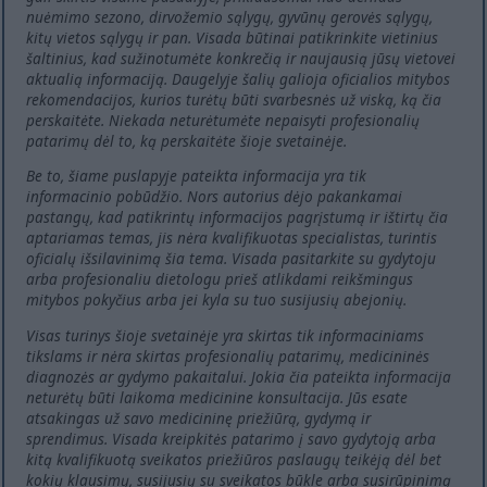
nuėmimo sezono, dirvožemio sąlygų, gyvūnų gerovės sąlygų,
kitų vietos sąlygų ir pan. Visada būtinai patikrinkite vietinius
šaltinius, kad sužinotumėte konkrečią ir naujausią jūsų vietovei
aktualią informaciją. Daugelyje šalių galioja oficialios mitybos
rekomendacijos, kurios turėtų būti svarbesnės už viską, ką čia
perskaitėte. Niekada neturėtumėte nepaisyti profesionalių
patarimų dėl to, ką perskaitėte šioje svetainėje.
Be to, šiame puslapyje pateikta informacija yra tik
informacinio pobūdžio. Nors autorius dėjo pakankamai
pastangų, kad patikrintų informacijos pagrįstumą ir ištirtų čia
aptariamas temas, jis nėra kvalifikuotas specialistas, turintis
oficialų išsilavinimą šia tema. Visada pasitarkite su gydytoju
arba profesionaliu dietologu prieš atlikdami reikšmingus
mitybos pokyčius arba jei kyla su tuo susijusių abejonių.
Visas turinys šioje svetainėje yra skirtas tik informaciniams
tikslams ir nėra skirtas profesionalių patarimų, medicininės
diagnozės ar gydymo pakaitalui. Jokia čia pateikta informacija
neturėtų būti laikoma medicinine konsultacija. Jūs esate
atsakingas už savo medicininę priežiūrą, gydymą ir
sprendimus. Visada kreipkitės patarimo į savo gydytoją arba
kitą kvalifikuotą sveikatos priežiūros paslaugų teikėją dėl bet
kokių klausimų, susijusių su sveikatos būkle arba susirūpinimą