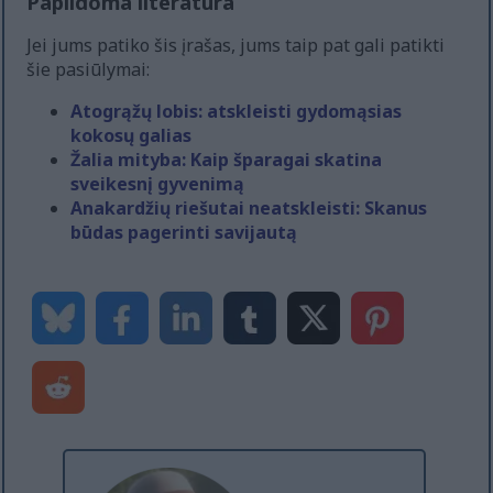
Papildoma literatūra
Jei jums patiko šis įrašas, jums taip pat gali patikti
šie pasiūlymai:
Atogrąžų lobis: atskleisti gydomąsias
kokosų galias
Žalia mityba: Kaip šparagai skatina
sveikesnį gyvenimą
Anakardžių riešutai neatskleisti: Skanus
būdas pagerinti savijautą