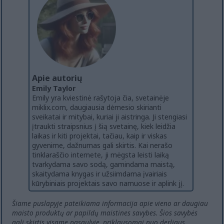
Apie autorių
Emily Taylor
Emily yra kviestinė rašytoja čia, svetainėje
miklix.com, daugiausia dėmesio skirianti
sveikatai ir mitybai, kuriai ji aistringa. Ji stengiasi
įtraukti straipsnius į šią svetainę, kiek leidžia
laikas ir kiti projektai, tačiau, kaip ir viskas
gyvenime, dažnumas gali skirtis. Kai nerašo
tinklaraščio internete, ji mėgsta leisti laiką
tvarkydama savo sodą, gamindama maistą,
skaitydama knygas ir užsiimdama įvairiais
kūrybiniais projektais savo namuose ir aplink jį.
Šiame puslapyje pateikiama informacija apie vieno ar daugiau
maisto produktų ar papildų maistines savybes. Šios savybės
gali skirtis visame pasaulyje, priklausomai nuo derliaus