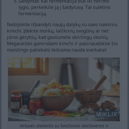
Šaldymas: Kai fermentacija bus iki norimo
lygio, perkelkite ją į šaldytuvą. Tai sulėtins
fermentaciją.
Nebijokite išbandyti naujų dalykų su savo naminiu
kimchi. Įdėkite morkų, laiškinių svogūnų ar net
jūros gėrybių, kad gautumėte skirtingų skonių.
Mėgaukitės gamindami kimchi ir pasinaudokite šio
maistingo patiekalo teikiama nauda sveikatai!
Virtuvės stalviršis su šviežiomis daržovėmis ir