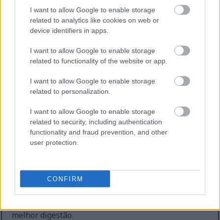
I want to allow Google to enable storage
related to analytics like cookies on web or
device identifiers in apps.
Ilustração de kimchi vibrante com símbolos de saúde
I want to allow Google to enable storage
do coração e nutrientes.
related to functionality of the website or app.
Clique ou toque na imagem para obter mais
informações e resoluções mais elevadas.
I want to allow Google to enable storage
related to personalization.
I want to allow Google to enable storage
Kimchi como Auxílio Natural à
related to security, including authentication
Digestão
functionality and fraud prevention, and other
user protection.
O kimchi é um auxílio digestivo natural, tornando-o
ideal para refeições que se focam na saúde
CONFIRM
digestiva. O processo de fermentação no kimchi
produz bons probióticos. Estes probióticos ajudam a
manter a flora intestinal equilibrada, levando a uma
melhor digestão.