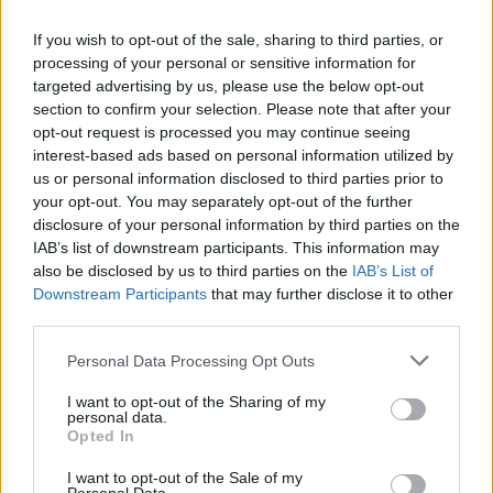
baixar os níveis de açúcar no sangue, ajudando a
controlar o peso.
If you wish to opt-out of the sale, sharing to third parties, or
processing of your personal or sensitive information for
Adicionar kimchi às suas refeições torna-as mais
targeted advertising by us, please use the below opt-out
saborosas. Também adiciona nutrientes
section to confirm your selection. Please note that after your
importantes sem calorias extra. Isto torna-a uma
opt-out request is processed you may continue seeing
boa escolha para quem procura comer menos mas
interest-based ads based on personal information utilized by
manter-se saudável.
us or personal information disclosed to third parties prior to
your opt-out. You may separately opt-out of the further
disclosure of your personal information by third parties on the
Apoiar a Saúde do Coração com
IAB’s list of downstream participants. This information may
also be disclosed by us to third parties on the
IAB’s List of
Kimchi
Downstream Participants
that may further disclose it to other
third parties.
O kimchi é ótimo para a saúde do coração. É uma
Please note that this website/app uses one or more Google
Personal Data Processing Opt Outs
adição saborosa a qualquer refeição. Comer kimchi
services and may gather and store information including but
regularmente pode ajudar a manter os níveis de
not limited to your visit or usage behaviour. You may click to
I want to opt-out of the Sharing of my
colesterol sob controlo.
personal data.
grant or deny consent to Google and its third-party tags to
Opted In
use your data for below specified purposes in below Google
Estudos mostram que a mistura de legumes
consent section.
I want to opt-out of the Sale of my
fermentados e especiarias do kimchi faz bem ao