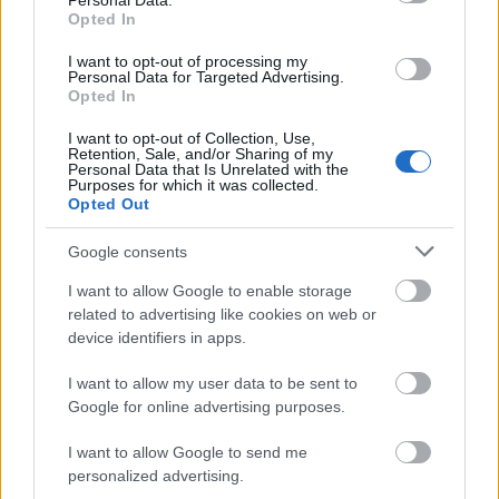
Personal Data.
coração. Também tem propriedades anti-
Opted In
inflamatórias. Estes ajudam a baixar a pressão
arterial e a apoiar a saúde do coração.
I want to opt-out of processing my
Personal Data for Targeted Advertising.
Opted In
Adicionar kimchi às suas refeições pode torná-las
mais saborosas. Também lhe fornece nutrientes
I want to opt-out of Collection, Use,
importantes para a saúde geral. Aqui estão alguns
Retention, Sale, and/or Sharing of my
Personal Data that Is Unrelated with the
benefícios chave do kimchi para o seu coração:
Purposes for which it was collected.
Opted Out
Ajuda a baixar os níveis de colesterol
Reduz a pressão arterial
Google consents
Melhora os perfis lipídicos gerais
I want to allow Google to enable storage
Contribui para a redução do risco de doenças
related to advertising like cookies on web or
cardíacas
device identifiers in apps.
I want to allow my user data to be sent to
Google for online advertising purposes.
I want to allow Google to send me
personalized advertising.