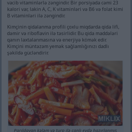
vacib vitaminlərlə zəngindir. Bir porsiyada cəmi 23
kalori var, lakin A, C, K vitaminləri və B6 və folat kimi
B vitaminləri ilə zəngindir.
Kimçinin qidalanma profili çoxlu miqdarda qida lifi,
dəmir və riboflavin ilə təsirlidir. Bu qida maddələri
qanın laxtalanmasına və enerjiyə kömək edir.
Kimçini müntəzəm yemək sağlamlığınızı dadlı
şəkildə gücləndirir.
Parıldayan kələm və turp ilə canlı evdə hazırlanmış