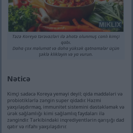
Təzə Koreya tərəvəzləri ilə əhatə olunmuş canlı kimçi
qabı.
Daha çox məlumat və daha yüksək qətnamələr üçün
şəklə klikləyin və ya vurun.
Nəticə
Kimçi sadəcə Koreya yeməyi deyil; qida maddələri və
probiotiklərlə zəngin super qidadır. Həzmi
yaxşılaşdırmaq, immunitet sistemini dəstəkləmək və
ürək sağlamlığı kimi sağlamlıq faydaları ilə
zəngindir. Tərkibindəki inqrediyentlərin qarışığı dad
qatır və rifahı yaxşılaşdırır.