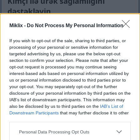
Kimçi ilə ürək sağlamlığını
dəstəkləyin
Miklix -
Do Not Process My Personal Information
Kimçi ürək sağlamlığınız üçün əladır. İstənilən
yeməyə ləzzətli bir əlavədir. Kimçini müntəzəm
yemək xolesterol səviyyənizi nəzarətdə saxlamağa
If you wish to opt-out of the sale, sharing to third parties, or
kömək edə bilər.
processing of your personal or sensitive information for
targeted advertising by us, please use the below opt-out
Araşdırmalar göstərir ki, kimçinin
section to confirm your selection. Please note that after your
fermentləşdirilmiş tərəvəz və ədviyyat qarışığı
opt-out request is processed you may continue seeing
ürəyiniz üçün faydalıdır. Həmçinin iltihab əleyhinə
interest-based ads based on personal information utilized by
xüsusiyyətlərə malikdir. Bunlar qan təzyiqini aşağı
us or personal information disclosed to third parties prior to
salmağa və ürək sağlamlığını dəstəkləməyə kömək
your opt-out. You may separately opt-out of the further
disclosure of your personal information by third parties on the
edir.
IAB’s list of downstream participants. This information may
Yeməklərinizə kimçi əlavə etmək onları daha ləzzətli
also be disclosed by us to third parties on the
IAB’s List of
edə bilər. Bu, həmçinin ümumi sağlamlıq üçün vacib
Downstream Participants
that may further disclose it to other
qida maddələri verir. Kimçinin ürəyiniz üçün bəzi
third parties.
əsas faydaları bunlardır:
Please note that this website/app uses one or more Google
Personal Data Processing Opt Outs
services and may gather and store information including but
Xolesterol səviyyəsini aşağı salmağa kömək