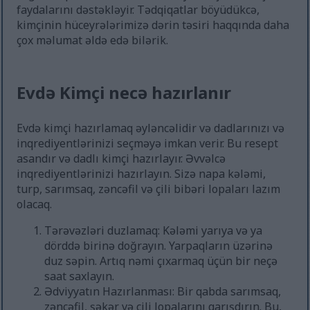
faydalarını dəstəkləyir. Tədqiqatlar böyüdükcə,
kimçinin hüceyrələrimizə dərin təsiri haqqında daha
çox məlumat əldə edə bilərik.
Evdə Kimçi necə hazırlanır
Evdə kimçi hazırlamaq əyləncəlidir və dadlarınızı və
inqrediyentlərinizi seçməyə imkan verir. Bu resept
asandır və dadlı kimçi hazırlayır. Əvvəlcə
inqrediyentlərinizi hazırlayın. Sizə napa kələmi,
turp, sarımsaq, zəncəfil və çili bibəri lopaları lazım
olacaq.
Tərəvəzləri duzlamaq: Kələmi yarıya və ya
dörddə birinə doğrayın. Yarpaqların üzərinə
duz səpin. Artıq nəmi çıxarmaq üçün bir neçə
saat saxlayın.
Ədviyyatın Hazırlanması: Bir qabda sarımsaq,
zəncəfil, şəkər və çili lopalarını qarışdırın. Bu,