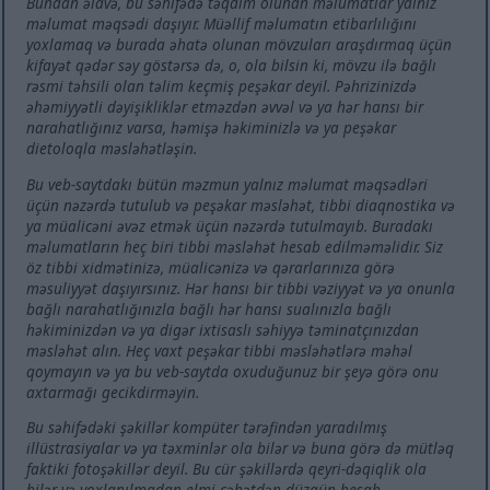
Bundan əlavə, bu səhifədə təqdim olunan məlumatlar yalnız
məlumat məqsədi daşıyır. Müəllif məlumatın etibarlılığını
yoxlamaq və burada əhatə olunan mövzuları araşdırmaq üçün
kifayət qədər səy göstərsə də, o, ola bilsin ki, mövzu ilə bağlı
rəsmi təhsili olan təlim keçmiş peşəkar deyil. Pəhrizinizdə
əhəmiyyətli dəyişikliklər etməzdən əvvəl və ya hər hansı bir
narahatlığınız varsa, həmişə həkiminizlə və ya peşəkar
dietoloqla məsləhətləşin.
Bu veb-saytdakı bütün məzmun yalnız məlumat məqsədləri
üçün nəzərdə tutulub və peşəkar məsləhət, tibbi diaqnostika və
ya müalicəni əvəz etmək üçün nəzərdə tutulmayıb. Buradakı
məlumatların heç biri tibbi məsləhət hesab edilməməlidir. Siz
öz tibbi xidmətinizə, müalicənizə və qərarlarınıza görə
məsuliyyət daşıyırsınız. Hər hansı bir tibbi vəziyyət və ya onunla
bağlı narahatlığınızla bağlı hər hansı sualınızla bağlı
həkiminizdən və ya digər ixtisaslı səhiyyə təminatçınızdan
məsləhət alın. Heç vaxt peşəkar tibbi məsləhətlərə məhəl
qoymayın və ya bu veb-saytda oxuduğunuz bir şeyə görə onu
axtarmağı gecikdirməyin.
Bu səhifədəki şəkillər kompüter tərəfindən yaradılmış
illüstrasiyalar və ya təxminlər ola bilər və buna görə də mütləq
faktiki fotoşəkillər deyil. Bu cür şəkillərdə qeyri-dəqiqlik ola
bilər və yoxlanılmadan elmi cəhətdən düzgün hesab