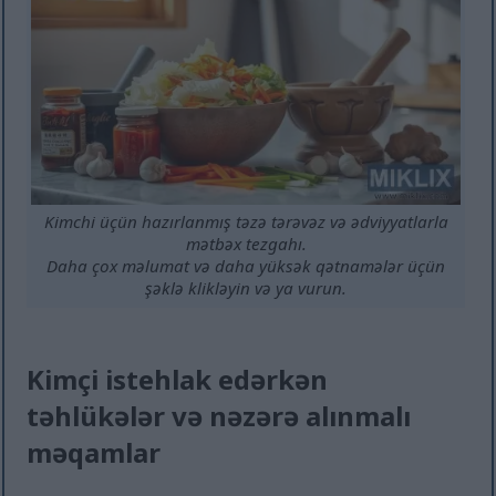
Kimchi üçün hazırlanmış təzə tərəvəz və ədviyyatlarla
mətbəx tezgahı.
Daha çox məlumat və daha yüksək qətnamələr üçün
şəklə klikləyin və ya vurun.
Kimçi istehlak edərkən
təhlükələr və nəzərə alınmalı
məqamlar