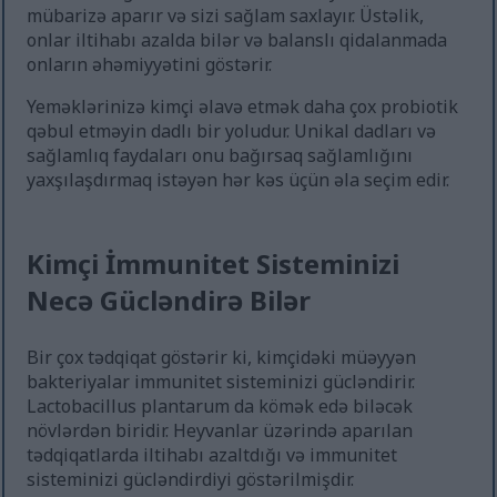
mübarizə aparır və sizi sağlam saxlayır. Üstəlik,
onlar iltihabı azalda bilər və balanslı qidalanmada
onların əhəmiyyətini göstərir.
Yeməklərinizə kimçi əlavə etmək daha çox probiotik
qəbul etməyin dadlı bir yoludur. Unikal dadları və
sağlamlıq faydaları onu bağırsaq sağlamlığını
yaxşılaşdırmaq istəyən hər kəs üçün əla seçim edir.
Kimçi İmmunitet Sisteminizi
Necə Gücləndirə Bilər
Bir çox tədqiqat göstərir ki, kimçidəki müəyyən
bakteriyalar immunitet sisteminizi gücləndirir.
Lactobacillus plantarum da kömək edə biləcək
növlərdən biridir. Heyvanlar üzərində aparılan
tədqiqatlarda iltihabı azaltdığı və immunitet
sisteminizi gücləndirdiyi göstərilmişdir.