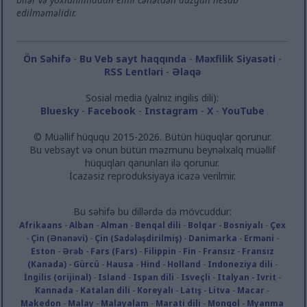
edilməməlidir.
Ön Səhifə
-
Bu Veb sayt haqqında
-
Məxfilik Siyasəti
-
RSS Lentləri
-
Əlaqə
Sosial media (yalnız ingilis dili):
Bluesky
-
Facebook
-
Instagram
-
X
-
YouTube
© Müəllif hüququ 2015-2026. Bütün hüquqlar qorunur.
Bu vebsayt və onun bütün məzmunu beynəlxalq müəllif
hüquqları qanunları ilə qorunur.
İcazəsiz reproduksiyaya icazə verilmir.
Bu səhifə bu dillərdə də mövcuddur:
Afrikaans
-
Alban
-
Alman
-
Benqal dili
-
Bolqar
-
Bosniyalı
-
Çex
-
Çin (Ənənəvi)
-
Çin (Sadələşdirilmiş)
-
Danimarka
-
Erməni
-
Eston
-
Ərəb
-
Fars (Fars)
-
Filippin
-
Fin
-
Fransız
-
Fransız
(Kanada)
-
Gürcü
-
Hausa
-
Hind
-
Holland
-
Indoneziya dili
-
İngilis (orijinal)
-
Island
-
Ispan dili
-
Isveçli
-
Italyan
-
Ivrit
-
Kannada
-
Katalan dili
-
Koreyalı
-
Latış
-
Litva
-
Macar
-
Makedon
-
Malay
-
Malayalam
-
Marati dili
-
Monqol
-
Myanma