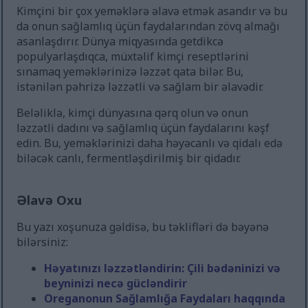
Kimçini bir çox yeməklərə əlavə etmək asandır və bu
da onun sağlamlıq üçün faydalarından zövq almağı
asanlaşdırır. Dünya miqyasında getdikcə
populyarlaşdıqca, müxtəlif kimçi reseptlərini
sınamaq yeməklərinizə ləzzət qata bilər. Bu,
istənilən pəhrizə ləzzətli və sağlam bir əlavədir.
Beləliklə, kimçi dünyasına qərq olun və onun
ləzzətli dadını və sağlamlıq üçün faydalarını kəşf
edin. Bu, yeməklərinizi daha həyəcanlı və qidalı edə
biləcək canlı, fermentləşdirilmiş bir qidadır.
Əlavə Oxu
Bu yazı xoşunuza gəldisə, bu təklifləri də bəyənə
bilərsiniz:
Həyatınızı ləzzətləndirin: Çili bədəninizi və
beyninizi necə gücləndirir
Oreganonun Sağlamlığa Faydaları haqqında