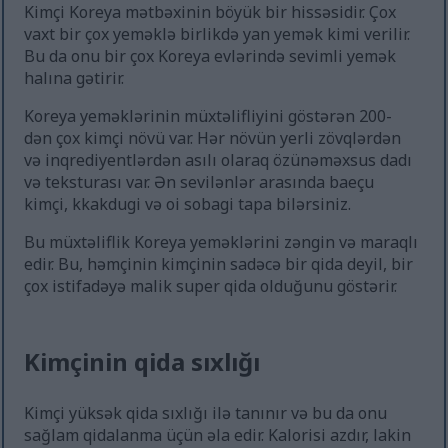
Kimçi Koreya mətbəxinin böyük bir hissəsidir. Çox
vaxt bir çox yeməklə birlikdə yan yemək kimi verilir.
Bu da onu bir çox Koreya evlərində sevimli yemək
halına gətirir.
Koreya yeməklərinin müxtəlifliyini göstərən 200-
dən çox kimçi növü var. Hər növün yerli zövqlərdən
və inqrediyentlərdən asılı olaraq özünəməxsus dadı
və teksturası var. Ən sevilənlər arasında baeçu
kimçi, kkakdugi və oi sobagi tapa bilərsiniz.
Bu müxtəliflik Koreya yeməklərini zəngin və maraqlı
edir. Bu, həmçinin kimçinin sadəcə bir qida deyil, bir
çox istifadəyə malik super qida olduğunu göstərir.
Kimçinin qida sıxlığı
Kimçi yüksək qida sıxlığı ilə tanınır və bu da onu
sağlam qidalanma üçün əla edir. Kalorisi azdır, lakin