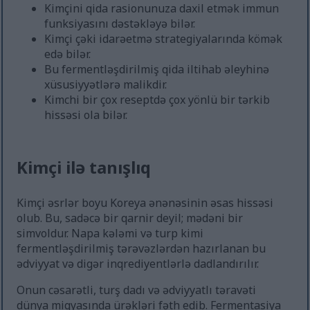
Kimçini qida rasionunuza daxil etmək immun
funksiyasını dəstəkləyə bilər.
Kimçi çəki idarəetmə strategiyalarında kömək
edə bilər.
Bu fermentləşdirilmiş qida iltihab əleyhinə
xüsusiyyətlərə malikdir.
Kimchi bir çox reseptdə çox yönlü bir tərkib
hissəsi ola bilər.
Kimçi ilə tanışlıq
Kimçi əsrlər boyu Koreya ənənəsinin əsas hissəsi
olub. Bu, sadəcə bir qarnir deyil; mədəni bir
simvoldur. Napa kələmi və turp kimi
fermentləşdirilmiş tərəvəzlərdən hazırlanan bu
ədviyyat və digər inqrediyentlərlə dadlandırılır.
Onun cəsarətli, turş dadı və ədviyyatlı təravəti
dünya miqyasında ürəkləri fəth edib. Fermentasiya