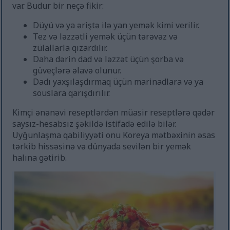
var. Budur bir neçə fikir:
Düyü və ya əriştə ilə yan yemək kimi verilir.
Tez və ləzzətli yemək üçün tərəvəz və
zülallarla qızardılır.
Daha dərin dad və ləzzət üçün şorba və
güveçlərə əlavə olunur.
Dadı yaxşılaşdırmaq üçün marinadlara və ya
souslara qarışdırılır.
Kimçi ənənəvi reseptlərdən müasir reseptlərə qədər
saysız-hesabsız şəkildə istifadə edilə bilər.
Uyğunlaşma qabiliyyəti onu Koreya mətbəxinin əsas
tərkib hissəsinə və dünyada sevilən bir yemək
halına gətirib.