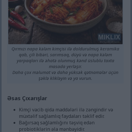
Qırmızı napa kələm kimçisi ilə doldurulmuş keramika
qab, çili bibəri, sarımsaq, düyü və napa kələm
yarpaqları ilə əhatə olunmuş kənd üslublu taxta
masada yerləşir.
Daha çox məlumat və daha yüksək qətnamələr üçün
şəklə klikləyin və ya vurun.
Əsas Çıxarışlar
Kimçi vacib qida maddələri ilə zəngindir və
müxtəlif sağlamlıq faydaları təklif edir.
Bağırsaq sağlamlığını təşviq edən
probiotiklərin əla mənbəyidir.