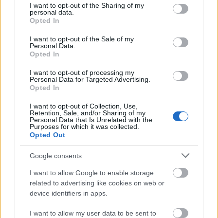
not limited to your visit or usage behaviour. You may click to
I want to opt-out of the Sharing of my
edir
personal data.
grant or deny consent to Google and its third-party tags to
Qan təzyiqini azaldır
Opted In
use your data for below specified purposes in below Google
Ümumi lipid profilini yaxşılaşdırır
consent section.
I want to opt-out of the Sale of my
Ürək xəstəliyi riskini azaltmağa kömək edir
Personal Data.
Opted In
I want to opt-out of processing my
Personal Data for Targeted Advertising.
Opted In
I want to opt-out of Collection, Use,
Retention, Sale, and/or Sharing of my
Personal Data that Is Unrelated with the
Purposes for which it was collected.
Opted Out
Google consents
Ürək sağlamlığı simvolları və qida maddələri ilə canlı
I want to allow Google to enable storage
kimçinin təsviri.
related to advertising like cookies on web or
Daha çox məlumat və daha yüksək qətnamələr üçün
device identifiers in apps.
şəklə klikləyin və ya vurun.
I want to allow my user data to be sent to