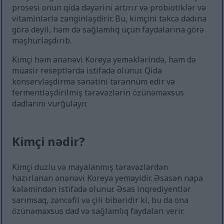
prosesi onun qida dəyərini artırır və probiotiklər və
vitaminlərlə zənginləşdirir. Bu, kimçini təkcə dadına
görə deyil, həm də sağlamlıq üçün faydalarına görə
məşhurlaşdırıb.
Kimçi həm ənənəvi Koreya yeməklərində, həm də
müasir reseptlərdə istifadə olunur. Qida
konservləşdirmə sənətini tərənnüm edir və
fermentləşdirilmiş tərəvəzlərin özünəməxsus
dadlarını vurğulayır.
Kimçi nədir?
Kimçi duzlu və mayalanmış tərəvəzlərdən
hazırlanan ənənəvi Koreya yeməyidir. Əsasən napa
kələmindən istifadə olunur. Əsas inqrediyentlər
sarımsaq, zəncəfil və çili bibəridir ki, bu da ona
özünəməxsus dad və sağlamlıq faydaları verir.