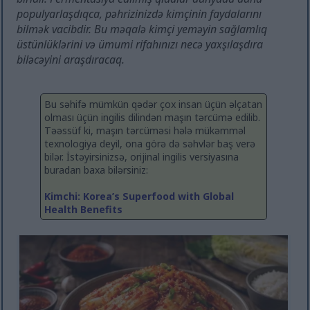
populyarlaşdıqca, pəhrizinizdə kimçinin faydalarını
bilmək vacibdir. Bu məqalə kimçi yeməyin sağlamlıq
üstünlüklərini və ümumi rifahınızı necə yaxşılaşdıra
biləcəyini araşdıracaq.
Bu səhifə mümkün qədər çox insan üçün əlçatan
olması üçün ingilis dilindən maşın tərcümə edilib.
Təəssüf ki, maşın tərcüməsi hələ mükəmməl
texnologiya deyil, ona görə də səhvlər baş verə
bilər. İstəyirsinizsə, orijinal ingilis versiyasına
buradan baxa bilərsiniz:
Kimchi: Korea’s Superfood with Global
Health Benefits