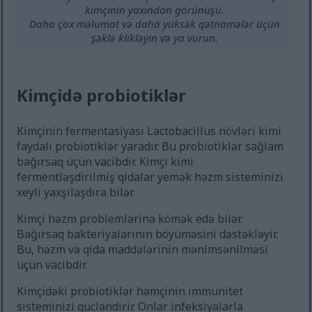
kimçinin yaxından görünüşü.
Daha çox məlumat və daha yüksək qətnamələr üçün
şəklə klikləyin və ya vurun.
Kimçidə probiotiklər
Kimçinin fermentasiyası Lactobacillus növləri kimi
faydalı probiotiklər yaradır. Bu probiotiklər sağlam
bağırsaq üçün vacibdir. Kimçi kimi
fermentləşdirilmiş qidalar yemək həzm sisteminizi
xeyli yaxşılaşdıra bilər.
Kimçi həzm problemlərinə kömək edə bilər.
Bağırsaq bakteriyalarının böyüməsini dəstəkləyir.
Bu, həzm və qida maddələrinin mənimsənilməsi
üçün vacibdir.
Kimçidəki probiotiklər həmçinin immunitet
sisteminizi gücləndirir. Onlar infeksiyalarla