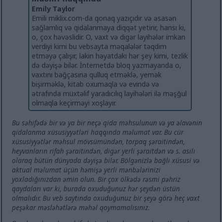
Emily Taylor
Emili miklix.com-da qonaq yazıçıdır və əsasən
sağlamlıq və qidalanmaya diqqət yetirir, hansı ki,
o, çox həvəslidir. O, vaxt və digər layihələr imkan
verdiyi kimi bu vebsayta məqalələr təqdim
etməyə çalışır, lakin həyatdakı hər şey kimi, tezlik
də dəyişə bilər. İnternetdə bloq yazmayanda o,
vaxtını bağçasına qulluq etməklə, yemək
bişirməklə, kitab oxumaqla və evində və
ətrafında müxtəlif yaradıcılıq layihələri ilə məşğul
olmaqla keçirməyi xoşlayır.
Bu səhifədə bir və ya bir neçə qida məhsulunun və ya əlavənin
qidalanma xüsusiyyətləri haqqında məlumat var. Bu cür
xüsusiyyətlər məhsul mövsümündən, torpaq şəraitindən,
heyvanların rifah şəraitindən, digər yerli şəraitdən və s. asılı
olaraq bütün dünyada dəyişə bilər. Bölgənizlə bağlı xüsusi və
aktual məlumat üçün həmişə yerli mənbələrinizi
yoxladığınızdan əmin olun. Bir çox ölkədə rəsmi pəhriz
qaydaları var ki, burada oxuduğunuz hər şeydən üstün
olmalıdır. Bu veb saytında oxuduğunuz bir şeyə görə heç vaxt
peşəkar məsləhətlərə məhəl qoymamalısınız.