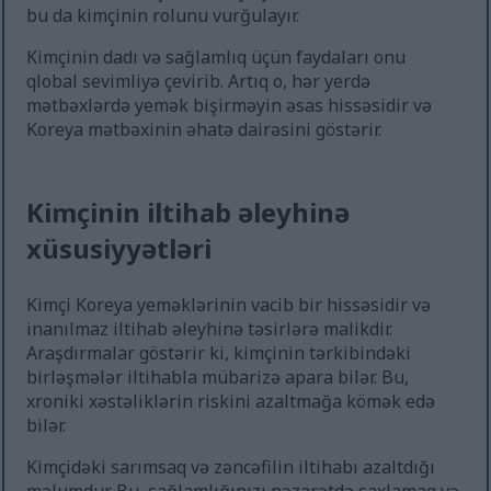
bu da kimçinin rolunu vurğulayır.
Kimçinin dadı və sağlamlıq üçün faydaları onu
qlobal sevimliyə çevirib. Artıq o, hər yerdə
mətbəxlərdə yemək bişirməyin əsas hissəsidir və
Koreya mətbəxinin əhatə dairəsini göstərir.
Kimçinin iltihab əleyhinə
xüsusiyyətləri
Kimçi Koreya yeməklərinin vacib bir hissəsidir və
inanılmaz iltihab əleyhinə təsirlərə malikdir.
Araşdırmalar göstərir ki, kimçinin tərkibindəki
birləşmələr iltihabla mübarizə apara bilər. Bu,
xroniki xəstəliklərin riskini azaltmağa kömək edə
bilər.
Kimçidəki sarımsaq və zəncəfilin iltihabı azaltdığı