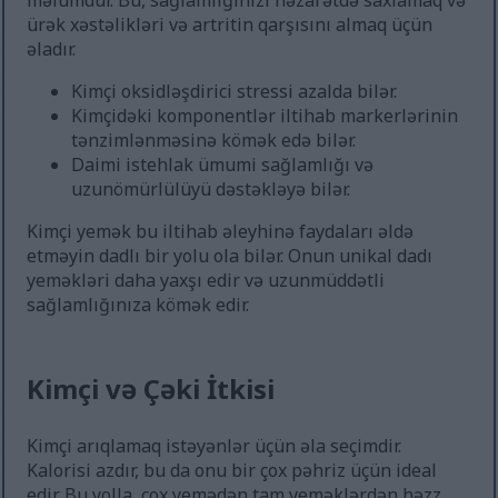
məlumdur. Bu, sağlamlığınızı nəzarətdə saxlamaq və
ürək xəstəlikləri və artritin qarşısını almaq üçün
əladır.
Kimçi oksidləşdirici stressi azalda bilər.
Kimçidəki komponentlər iltihab markerlərinin
tənzimlənməsinə kömək edə bilər.
Daimi istehlak ümumi sağlamlığı və
uzunömürlülüyü dəstəkləyə bilər.
Kimçi yemək bu iltihab əleyhinə faydaları əldə
etməyin dadlı bir yolu ola bilər. Onun unikal dadı
yeməkləri daha yaxşı edir və uzunmüddətli
sağlamlığınıza kömək edir.
Kimçi və Çəki İtkisi
Kimçi arıqlamaq istəyənlər üçün əla seçimdir.
Kalorisi azdır, bu da onu bir çox pəhriz üçün ideal
edir. Bu yolla, çox yemədən tam yeməklərdən həzz