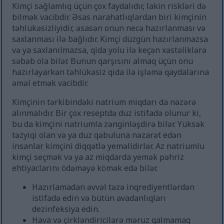
Kimçi sağlamlıq üçün çox faydalıdır, lakin riskləri də
bilmək vacibdir. Əsas narahatlıqlardan biri kimçinin
təhlükəsizliyidir, əsasən onun necə hazırlanması və
saxlanması ilə bağlıdır. Kimçi düzgün hazırlanmazsa
və ya saxlanılmazsa, qida yolu ilə keçən xəstəliklərə
səbəb ola bilər. Bunun qarşısını almaq üçün onu
hazırlayarkən təhlükəsiz qida ilə işləmə qaydalarına
əməl etmək vacibdir.
Kimçinin tərkibindəki natrium miqdarı da nəzərə
alınmalıdır. Bir çox reseptdə duz istifadə olunur ki,
bu da kimçini natriumla zənginləşdirə bilər. Yüksək
təzyiqi olan və ya duz qəbuluna nəzarət edən
insanlar kimçini diqqətlə yeməlidirlər. Az natriumlu
kimçi seçmək və ya az miqdarda yemək pəhriz
ehtiyaclarını ödəməyə kömək edə bilər.
Hazırlamadan əvvəl təzə inqrediyentlərdən
istifadə edin və bütün avadanlıqları
dezinfeksiya edin.
Hava və çirkləndiricilərə məruz qalmamaq