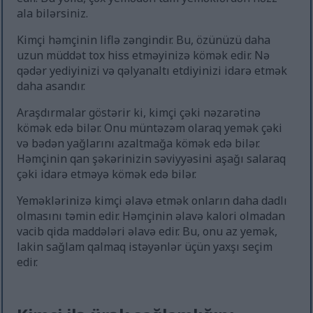
ala bilərsiniz.
Kimçi həmçinin liflə zəngindir. Bu, özünüzü daha
uzun müddət tox hiss etməyinizə kömək edir. Nə
qədər yediyinizi və qəlyanaltı etdiyinizi idarə etmək
daha asandır.
Araşdırmalar göstərir ki, kimçi çəki nəzarətinə
kömək edə bilər. Onu müntəzəm olaraq yemək çəki
və bədən yağlarını azaltmağa kömək edə bilər.
Həmçinin qan şəkərinizin səviyyəsini aşağı salaraq
çəki idarə etməyə kömək edə bilər.
Yeməklərinizə kimçi əlavə etmək onların daha dadlı
olmasını təmin edir. Həmçinin əlavə kalori olmadan
vacib qida maddələri əlavə edir. Bu, onu az yemək,
lakin sağlam qalmaq istəyənlər üçün yaxşı seçim
edir.