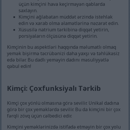
üçün kimçini hava keçirməyən qablarda
saxlayın.
Kimçini ağlabatan müddət ərzində istehlak
edin və xarab olma əlamətlərinə nəzarət edin.
Xüsusilə natrium tərkibinə diqqət yetirin,
porsiyaların ölçüsünə diqqət yetirin.
Kimçinin bu aspektləri haqqında məlumatlı olmaq
yemək bişirmə təcrübənizi daha yaxşı və təhlükəsiz
edə bilər. Bu dadlı yeməyin dadını məsuliyyətlə
qəbul edin!
Kimçi: Çoxfunksiyalı Tərkib
Kimçi çox yönlü olmasına görə sevilir. Unikal dadına
görə bir çox yeməklərdə sevilir. Bu da kimçini bir çox
fərqli zövq üçün cəlbedici edir.
Kimçini yeməklərinizdə istifadə etməyin bir çox yolu