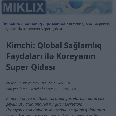
Ön Səhifə
/
Sağlamlıq
/
Qidalanma
/ Kimchi: Qlobal Sağlamlıq
Faydaları ilə Koreyanın Super Qidası
Kimchi: Qlobal Sağlamlıq
Faydaları ilə Koreyanın
Super Qidası
Nəşr olundu: 28 may 2025 at 23:26:25 UTC
Son yeniləmə: 28 dekabr 2025 at 13:25:20 UTC
Kimchi Koreya mətbəxində dadlı garnitürdən daha çox
şeydir. Bu, qidalandırıcı bir güc mərkəzidir.
Probiyotiklərlə doludur və oradakı ən qidalı qidalardan
biridir. Fermentasiya edilmiş qidalar dünyada daha