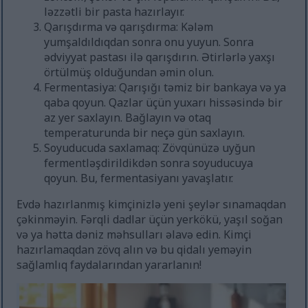
ləzzətli bir pasta hazırlayır.
Qarışdırma və qarışdırma: Kələm
yumşaldıldıqdan sonra onu yuyun. Sonra
ədviyyat pastası ilə qarışdırın. Ətirlərlə yaxşı
örtülmüş olduğundan əmin olun.
Fermentasiya: Qarışığı təmiz bir bankaya və ya
qaba qoyun. Qazlar üçün yuxarı hissəsində bir
az yer saxlayın. Bağlayın və otaq
temperaturunda bir neçə gün saxlayın.
Soyuducuda saxlamaq: Zövqünüzə uyğun
fermentləşdirildikdən sonra soyuducuya
qoyun. Bu, fermentasiyanı yavaşlatır.
Evdə hazırlanmış kimçinizlə yeni şeylər sınamaqdan
çəkinməyin. Fərqli dadlar üçün yerkökü, yaşıl soğan
və ya hətta dəniz məhsulları əlavə edin. Kimçi
hazırlamaqdan zövq alın və bu qidalı yeməyin
sağlamlıq faydalarından yararlanın!