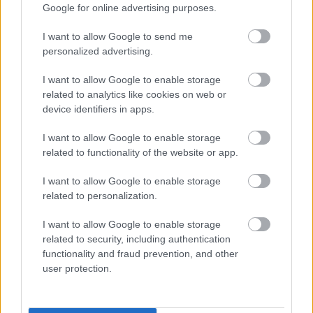
Google for online advertising purposes.
Kimçi təbii həzm yardımı kimi
I want to allow Google to send me
personalized advertising.
Kimçi təbii həzm vasitəsidir və həzm sağlamlığına
diqqət yetirən yeməklər üçün əladır. Kimçidəki
I want to allow Google to enable storage
fermentasiya prosesi yaxşı probiotiklər yetişdirir. Bu
related to analytics like cookies on web or
probiotiklər bağırsaq florasının tarazlığını
device identifiers in apps.
qorumağa kömək edir və daha yaxşı həzmə səbəb
I want to allow Google to enable storage
olur.
related to functionality of the website or app.
Yeməklərinizə kimçi əlavə etmək müntəzəm
I want to allow Google to enable storage
bağırsaq hərəkətlərinə kömək edə bilər. Tərkibində
related to personalization.
bunu dəstəkləyən qida lifi var. Həmçinin qıcıqlanmış
bağırsaq sindromu (QBS) simptomlarına da kömək
I want to allow Google to enable storage
edə bilər. Bir çox insan kimçi kimi fermentləşdirilmiş
related to security, including authentication
qidalarla həzm problemlərindən rahatlıq tapır.
functionality and fraud prevention, and other
user protection.
Kimçinin potensial yaşlanma