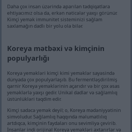
Daha çox insan üzərində aparılan tədqiqatlara
ehtiyacımız olsa da, erkən nəticələr yaxşı görünür.
Kimçi yemək immunitet sisteminizi sağlam
saxlamağın dadlı bir yolu ola bilər.
Koreya mətbəxi və kimçinin
populyarlığı
Koreya yeməkləri kimçi kimi yeməklər sayəsində
dünyada çox populyarlaşıb. Bu fermentləşdirilmiş
qarnir Koreya yeməklərinin açarıdır və bir çox əsas
yeməklərlə yaxşı gedir. Unikal dadlar və sağlamlıq
üstünlükləri təqdim edir.
Kimçi sadəcə yemək deyil; o, Koreya mədəniyyətinin
simvoludur. Sağlamlıq haqqında məlumatlılıq
artdıqca, kimçinin faydaları onu sevimliyə çevirib.
İnsanlar indi orijinal Koreya yeməkləri axtarırlar və