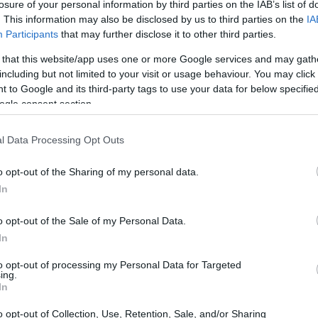
ệu đa năng có thể được sử dụng trong nhiều món ăn.
losure of your personal information by third parties on the IAB’s list of
. This information may also be disclosed by us to third parties on the
IA
Participants
that may further disclose it to other third parties.
hi
 that this website/app uses one or more Google services and may gath
including but not limited to your visit or usage behaviour. You may click 
 to Google and its third-party tags to use your data for below specifi
g của truyền thống Hàn Quốc trong nhiều thế kỷ. Nó không
ogle consent section.
a. Được làm từ các loại rau củ lên men như bắp cải Napa và
ên liệu khác.
l Data Processing Opt Outs
 trưng đã chinh phục trái tim người tiêu dùng trên toàn thế
cho kim chi giàu probiotic và vitamin. Điều này đã khiến kim
o opt-out of the Sharing of my personal data.
g lợi ích sức khỏe của nó.
In
 các món ăn truyền thống Hàn Quốc và các công thức nấu ăn
o opt-out of the Sale of my Personal Data.
làm nổi bật hương vị độc đáo của rau củ lên men.
In
to opt-out of processing my Personal Data for Targeted
ing.
In
g của Hàn Quốc được làm từ rau củ muối và lên men. Nguyên
o opt-out of Collection, Use, Retention, Sale, and/or Sharing