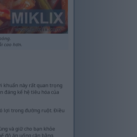
 bóng.
i cao hơn.
lợi khuẩn này rất quan trọng
ện đáng kể hệ tiêu hóa của
có lợi trong đường ruột. Điều
rùng và giữ cho bạn khỏe
hế độ ăn uống cân bằng.