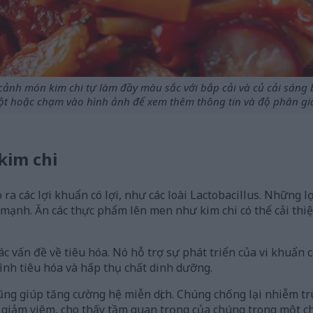
cảnh món kim chi tự làm đầy màu sắc với bắp cải và củ cải sáng
t hoặc chạm vào hình ảnh để xem thêm thông tin và độ phân giả
kim chi
 ra các lợi khuẩn có lợi, như các loài Lactobacillus. Những 
 mạnh. Ăn các thực phẩm lên men như kim chi có thể cải thi
các vấn đề về tiêu hóa. Nó hỗ trợ sự phát triển của vi khuẩn 
ình tiêu hóa và hấp thụ chất dinh dưỡng.
cũng giúp tăng cường hệ miễn dịch. Chúng chống lại nhiễm t
 giảm viêm, cho thấy tầm quan trọng của chúng trong một c