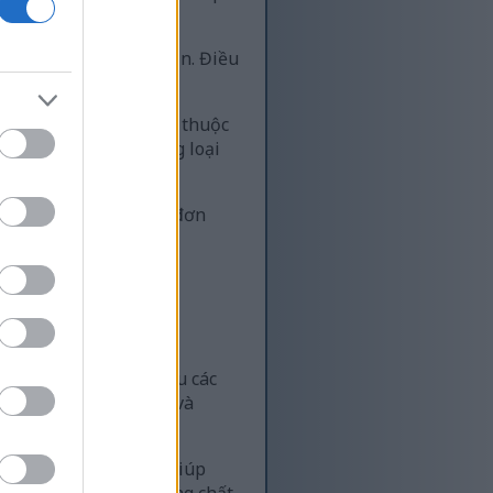
sức khỏe.
 kèm với nhiều bữa ăn. Điều
 và kết cấu riêng, tùy thuộc
 sobagi trong số những loại
ấy kim chi không chỉ đơn
ít calo nhưng lại giàu các
vitamin nhóm B như B6 và
 chất dinh dưỡng này giúp
a bạn bằng những dưỡng chất