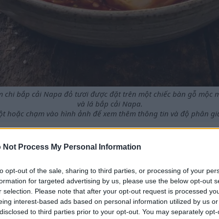
m chi bắp cải Napa đỏ tươi được đặt trên một chiếc bàn gỗ mộc m
và lá bắp cải Napa.
t hoặc chạm vào hình ảnh để xem thêm thông tin và độ phân giả
 Not Process My Personal Information
h dưỡng thiết yếu và mang lại nhiều lợi ích cho sức khỏe.
to opt-out of the sale, sharing to third parties, or processing of your per
en vi sinh tuyệt vời, giúp tăng cường sức khỏe đường ruột.
formation for targeted advertising by us, please use the below opt-out s
o chế độ ăn uống có thể hỗ trợ chức năng miễn dịch.
r selection. Please note that after your opt-out request is processed y
ng việc kiểm soát cân nặng.
eing interest-based ads based on personal information utilized by us or
này có đặc tính chống viêm.
disclosed to third parties prior to your opt-out. You may separately opt-