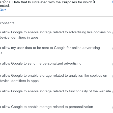
ersonal Data that Is Unrelated with the Purposes for which it
 gừng và ớt, tạo nên hương vị độc đáo và nhiều lợi ích cho 
lected.
Out
ng của ẩm thực Hàn Quốc. Nó thường được dùng như món ăn
n yêu thích trong nhiều gia đình Hàn Quốc.
consents
thấy sự đa dạng trong ẩm thực Hàn Quốc. Mỗi loại có hương vị
o allow Google to enable storage related to advertising like cookies on
yên liệu. Bạn có thể tìm thấy baechu kimchi, kkakdugi và oi
evice identifiers in apps.
o allow my user data to be sent to Google for online advertising
hực Hàn Quốc trở nên phong phú và hấp dẫn. Nó cũng cho th
s.
ột siêu thực phẩm với nhiều công dụng.
to allow Google to send me personalized advertising.
 của kim chi
o allow Google to enable storage related to analytics like cookies on
evice identifiers in apps.
g dinh dưỡng cao, rất tốt cho chế độ ăn uống lành mạnh. Nó 
o allow Google to enable storage related to functionality of the website
phần chỉ có 23 calo nhưng lại giàu vitamin A, C, K và các 
o allow Google to enable storage related to personalization.
i rất ấn tượng, chứa nhiều chất xơ, sắt và riboflavin. Những
ượng. Ăn kim chi thường xuyên sẽ tăng cường sức khỏe củ