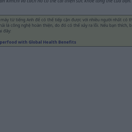
 ăn kimchi và cách nó có thể cải thiện sức khỏe tổng thể của bạn.
 máy từ tiếng Anh để có thể tiếp cận được với nhiều người nhất có 
hải là công nghệ hoàn thiện, do đó có thể xảy ra lỗi. Nếu bạn thích,
i đây:
uperfood with Global Health Benefits