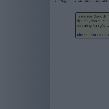
những lợi ích sức khỏe của việc
Trang này được dịch
dịch máy vẫn chưa p
bản tiếng Anh gốc tạ
Kimchi: Korea’s S