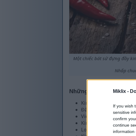
Một chiếc bát sứ đựng đầy ki
Nhấp chuộ
Những điểm chính
Miklix -
Do
Kimchi rất giàu chất din
If you wish 
Đây là nguồn cung cấp m
sensitive in
Việc bổ sung kim chi và
confirm you
Kimchi có thể hỗ trợ tro
continue se
Loại thực phẩm lên men 
information 