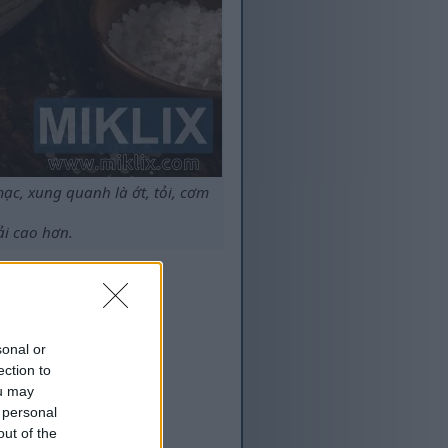
ạc, xung quanh là ớt, tỏi, cơm
i cao hơn.
sonal or
ection to
ou may
 personal
out of the