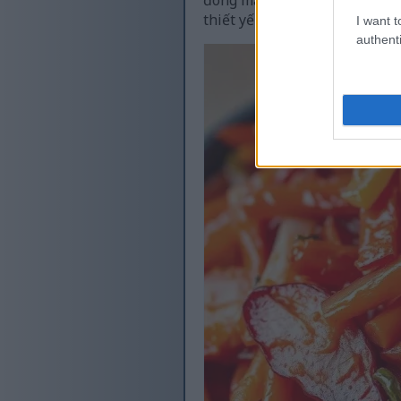
thiết yếu này một cách ngon 
I want t
authenti