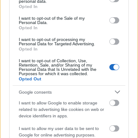
personal data.
grant or deny consent to Google and its third-party tags to
nuove idee in cucina.
Opted In
use your data for below specified purposes in below Google
consent section.
I want to opt-out of the Sale of my
Personal Data.
Incorporare la rucola nella tua
Opted In
dieta
I want to opt-out of processing my
Personal Data for Targeted Advertising.
Opted In
La rucola aggiunge un tocco piccante ai tuoi piatti. È
facile da aggiungere a molti piatti, rendendoli più
I want to opt-out of Collection, Use,
Retention, Sale, and/or Sharing of my
appetitosi. Puoi provare diversi modi per gustare la
Personal Data that Is Unrelated with the
Purposes for which it was collected.
rucola in cucina.
Opted Out
Iniziate con le insalate, dove la rucola può essere
Google consents
protagonista o mescolata ad altre verdure.
Aggiungetela a panini o wrap per un tocco croccante
I want to allow Google to enable storage
e saporito. Provate rucola, pomodorini e pollo
related to advertising like cookies on web or
grigliato in un piatto di pasta per un pasto
device identifiers in apps.
nutriente e gustoso.
I want to allow my user data to be sent to
Per potenziare i benefici della rucola, abbinatela ad
Google for online advertising purposes.