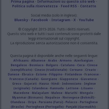
Prima pagina
-
Informazioni su questo sito web
-
Politica sulla riservatezza
-
Feed RSS
-
Contatto
Social media (solo in inglese):
Bluesky
-
Facebook
-
Instagram
-
X
-
YouTube
© Copyright 2015-2026. Tutti i diritti riservati.
Questo sito web e tutti i suoi contenuti sono protetti dalle
leggi internazionali sul copyright.
La riproduzione senza autorizzazione non è consentita.
Questa pagina è disponibile anche nelle seguenti lingue:
Afrikaans
-
Albanese
-
Arabo
-
Armeno
-
Azerbaigian
-
Bengalese
-
Bosniaco
-
Bulgaro
-
Catalano
-
Ceca
-
Cinese
(semplificato)
-
Cinese (tradizionale)
-
Coreano
-
Croato
-
Danese
-
Ebraico
-
Estone
-
Filippino
-
Finlandese
-
Francese
-
Francese (Canada)
-
Georgiano
-
Giapponese
-
Giavanese
-
Greco
-
Gujarati
-
Hausa
-
Hindi
-
Indonesiano
-
Inglese
(originale)
-
Islandese
-
Kannada
-
Lettone
-
Lituano
-
Macedone
-
Malayalam
-
Malese
-
Marathi
-
Mongolo
-
Myanmar (Birmano)
-
Nepalese
-
Norvegese (Bokmål)
-
Olandese
-
Oriya
-
Persiano (Farsi)
-
Polacco
-
Portoghese
(Brasile)
-
Portoghese (Portogallo)
-
Punjabi (Gurmukhi)
-