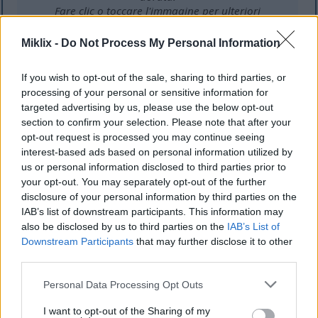
Fare clic o toccare l'immagine per ulteriori
informazioni e risoluzioni più elevate.
Miklix -
Do Not Process My Personal Information
If you wish to opt-out of the sale, sharing to third parties, or
Usi culinari della rucola
processing of your personal or sensitive information for
targeted advertising by us, please use the below opt-out
Il sapore piccante della rucola la rende perfetta per
section to confirm your selection. Please note that after your
molti piatti. È perfetta per aggiungere un sapore
opt-out request is processed you may continue seeing
unico ai tuoi piatti. Usala cruda nelle insalate per
interest-based ads based on personal information utilized by
una consistenza croccante e un colore brillante.
us or personal information disclosed to third parties prior to
your opt-out. You may separately opt-out of the further
Quando cucini con la rucola, i tuoi piatti diventano
disclosure of your personal information by third parties on the
ancora più buoni. Provala come condimento per la
IAB’s list of downstream participants. This information may
pizza o aggiungila al pesto. Si sposa bene con
also be disclosed by us to third parties on the
IAB’s List of
agrumi, frutta secca e formaggio, rendendola
Downstream Participants
that may further disclose it to other
perfetta per insalate e pasta.
third parties.
Please note that this website/app uses one or more Google
Il tocco piccante della rucola rende ogni pasto più
Personal Data Processing Opt Outs
services and may gather and store information including but
appetitoso. È ottima sia per piatti freddi che caldi.
not limited to your visit or usage behaviour. You may click to
I want to opt-out of the Sharing of my
Aggiungere la rucola ai tuoi piatti può dare vita a