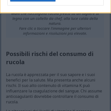
Mani che raccolgono rucola fresca su un tagliere di
legno con un coltello da chef, alla luce calda della
natura.
Fare clic o toccare l'immagine per ulteriori
informazioni e risoluzioni più elevate.
Possibili rischi del consumo di
rucola
La rucola è apprezzata per il suo sapore e i suoi
benefici per la salute. Ma presenta anche alcuni
rischi. Il suo alto contenuto di vitamina K può
influenzare la coagulazione del sangue. Chi assume
anticoagulanti dovrebbe controllare il consumo di
rucola.