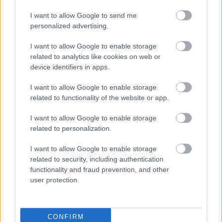
alimenti ricchi di vitamina C. Agrumi, peperoni o
pomodori non solo hanno un sapore delizioso, ma
I want to allow Google to send me
aiutano anche l'organismo ad assorbire meglio il
personalized advertising.
ferro. Questo trucco può rendere i vostri pasti
ancora più sani.
I want to allow Google to enable storage
related to analytics like cookies on web or
Prepara una bevanda rinfrescante aggiungendo la
device identifiers in apps.
rucola ai frullati. Il suo sapore leggermente
amarognolo si sposa bene con la frutta,
I want to allow Google to enable storage
aggiungendo nutrienti alla bevanda. Aggiungere la
related to functionality of the website or app.
rucola alla tua dieta è facile e divertente, e ti
permette di scoprire nuovi sapori.
I want to allow Google to enable storage
related to personalization.
I want to allow Google to enable storage
related to security, including authentication
functionality and fraud prevention, and other
user protection.
CONFIRM