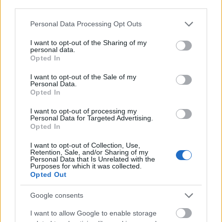
third parties.
芝麻菜的烹饪用途
Please note that this website/app uses one or more Google
Personal Data Processing Opt Outs
services and may gather and store information including but
not limited to your visit or usage behaviour. You may click to
I want to opt-out of the Sharing of my
芝麻菜略带辛辣味，非常适合用于多种菜肴。它能为你
personal data.
grant or deny consent to Google and its third-party tags to
的餐点增添独特的风味。生吃芝麻菜拌沙拉，口感爽
Opted In
use your data for below specified purposes in below Google
脆，色泽鲜亮。
consent section.
I want to opt-out of the Sale of my
Personal Data.
用芝麻菜烹饪，菜肴会更加美味。不妨试试把它作为披
Opted In
萨配料，或者拌入青酱中。它与柑橘类水果、坚果和奶
I want to opt-out of processing my
酪都很搭，是沙拉和意面的完美之选。
Personal Data for Targeted Advertising.
Opted In
芝麻菜的辛辣风味能让任何菜肴都更加精彩。它冷热皆
宜，在烹饪中加入芝麻菜，更能激发你的烹饪灵感。
I want to opt-out of Collection, Use,
Retention, Sale, and/or Sharing of my
Personal Data that Is Unrelated with the
Purposes for which it was collected.
Opted Out
将芝麻菜加入你的饮食中
Google consents
芝麻菜能为你的菜肴增添一丝辛辣风味。它很容易添加
I want to allow Google to enable storage