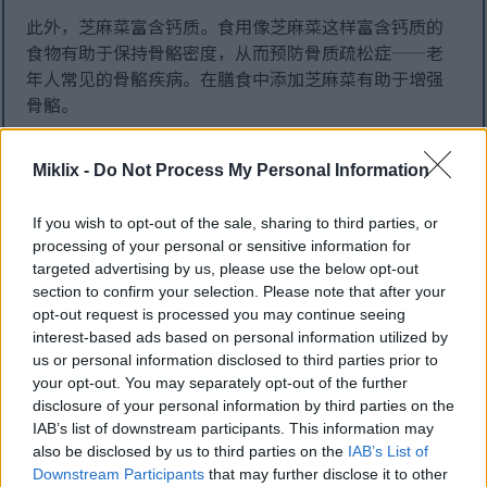
此外，芝麻菜富含钙质。食用像芝麻菜这样富含钙质的
食物有助于保持骨骼密度，从而预防骨质疏松症——老
年人常见的骨骼疾病。在膳食中添加芝麻菜有助于增强
骨骼。
Miklix -
Do Not Process My Personal Information
If you wish to opt-out of the sale, sharing to third parties, or
processing of your personal or sensitive information for
targeted advertising by us, please use the below opt-out
section to confirm your selection. Please note that after your
opt-out request is processed you may continue seeing
interest-based ads based on personal information utilized by
us or personal information disclosed to third parties prior to
your opt-out. You may separately opt-out of the further
新鲜芝麻菜叶、芝麻菜菜肴和金色灯光下的郁郁葱葱景观
disclosure of your personal information by third parties on the
的插图。.
IAB’s list of downstream participants. This information may
单击或点击图片可获取更多信息和更高分辨率。
also be disclosed by us to third parties on the
IAB’s List of
Downstream Participants
that may further disclose it to other