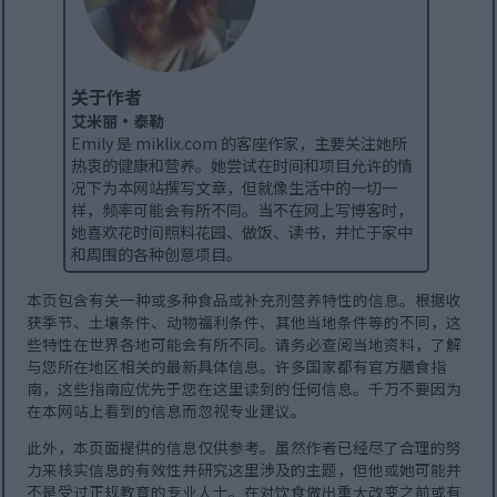
关于作者
艾米丽·泰勒
Emily 是 miklix.com 的客座作家，主要关注她所
热衷的健康和营养。她尝试在时间和项目允许的情
况下为本网站撰写文章，但就像生活中的一切一
样，频率可能会有所不同。当不在网上写博客时，
她喜欢花时间照料花园、做饭、读书，并忙于家中
和周围的各种创意项目。
本页包含有关一种或多种食品或补充剂营养特性的信息。根据收
获季节、土壤条件、动物福利条件、其他当地条件等的不同，这
些特性在世界各地可能会有所不同。请务必查阅当地资料，了解
与您所在地区相关的最新具体信息。许多国家都有官方膳食指
南，这些指南应优先于您在这里读到的任何信息。千万不要因为
在本网站上看到的信息而忽视专业建议。
此外，本页面提供的信息仅供参考。虽然作者已经尽了合理的努
力来核实信息的有效性并研究这里涉及的主题，但他或她可能并
不是受过正规教育的专业人士。在对饮食做出重大改变之前或有