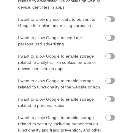
到各种菜肴中，让你的餐桌更加丰富多彩。你可以尝试
related to advertising like cookies on web or
用不同的方法在烹饪中享用芝麻菜。
device identifiers in apps.
先从沙拉开始，芝麻菜可以作为沙拉的主角，也可以与
I want to allow my user data to be sent to
Google for online advertising purposes.
其他绿叶蔬菜混合。把它加到三明治或卷饼里，增添爽
脆的口感和浓郁的风味。试试在意大利面中加入芝麻
I want to allow Google to send me
菜、小番茄和烤鸡，做成一道营养美味的佳肴。
personalized advertising.
为了更好地发挥芝麻菜的健康益处，可以搭配富含维生
I want to allow Google to enable storage
素C的食物。柑橘类水果、甜椒或番茄不仅味道鲜美，还
related to analytics like cookies on web or
能帮助身体更好地吸收铁。这个小技巧可以让你的膳食
device identifiers in apps.
更加健康。
I want to allow Google to enable storage
将芝麻菜加入冰沙中，即可制成一杯清爽饮品。芝麻菜
related to functionality of the website or app.
略带苦味，与水果搭配相得益彰，还能为饮品增添营
I want to allow Google to enable storage
养。将芝麻菜加入日常饮食既简单又有趣，还能让你发
related to personalization.
现新的风味。
I want to allow Google to enable storage
related to security, including authentication
functionality and fraud prevention, and other