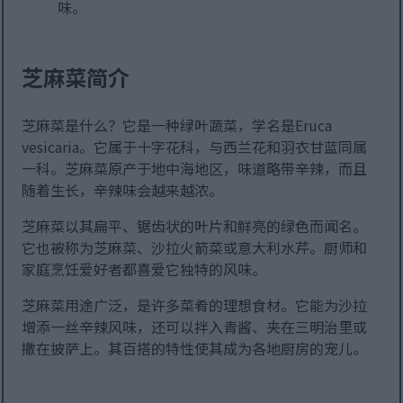
味。
芝麻菜简介
芝麻菜是什么？它是一种绿叶蔬菜，学名是Eruca
vesicaria。它属于十字花科，与西兰花和羽衣甘蓝同属
一科。芝麻菜原产于地中海地区，味道略带辛辣，而且
随着生长，辛辣味会越来越浓。
芝麻菜以其扁平、锯齿状的叶片和鲜亮的绿色而闻名。
它也被称为芝麻菜、沙拉火箭菜或意大利水芹。厨师和
家庭烹饪爱好者都喜爱它独特的风味。
芝麻菜用途广泛，是许多菜肴的理想食材。它能为沙拉
增添一丝辛辣风味，还可以拌入青酱、夹在三明治里或
撒在披萨上。其百搭的特性使其成为各地厨房的宠儿。