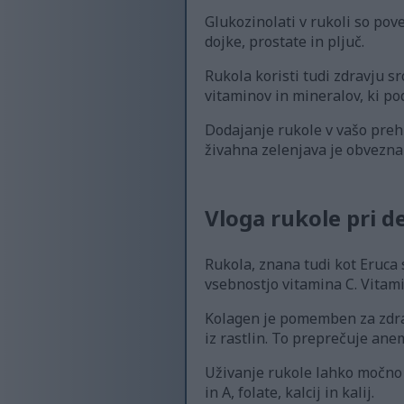
Glukozinolati v rukoli so pov
dojke, prostate in pljuč.
Rukola koristi tudi zdravju sr
vitaminov in mineralov, ki po
Dodajanje rukole v vašo prehr
živahna zelenjava je obvezna
Vloga rukole pri 
Rukola, znana tudi kot Eruca 
vsebnostjo vitamina C. Vita
Kolagen je pomemben za zdravo
iz rastlin. To preprečuje ane
Uživanje rukole lahko močno 
in A, folate, kalcij in kalij.