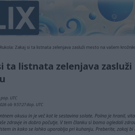
Rukola: Zakaj si ta listnata zelenjava zasluži mesto na vašem krožnik
i ta listnata zelenjava zasluž
ku
1 pop. UTC
026 ob 9:57:27 dop. UTC
tnem okusu in je več kot le sestavina solate. Polna je hranil, vi
aše zdravje in dobro počutje. V tem članku si bomo ogledali zdravs
tem in kako se lahko uporablja pri kuhanju. Preberite, zakaj bi m