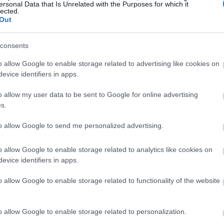
ersonal Data that Is Unrelated with the Purposes for which it
ij, kalij in magnezij, ki so vsi pomembni za zdravje.
lected.
Out
la enostavna za dodajanje k obrokom. Vsebuje tudi antioksid
ekaterim vrstam raka. Zato je rukola odlična izbira za izbo
consents
o allow Google to enable storage related to advertising like cookies on
evice identifiers in apps.
o allow my user data to be sent to Google for online advertising
s.
to allow Google to send me personalized advertising.
o allow Google to enable storage related to analytics like cookies on
evice identifiers in apps.
o allow Google to enable storage related to functionality of the website
o allow Google to enable storage related to personalization.