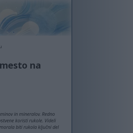
u
i mesto na
taminov in mineralov. Redno
tvene koristi rukole. Videli
orala biti rukola ključni del