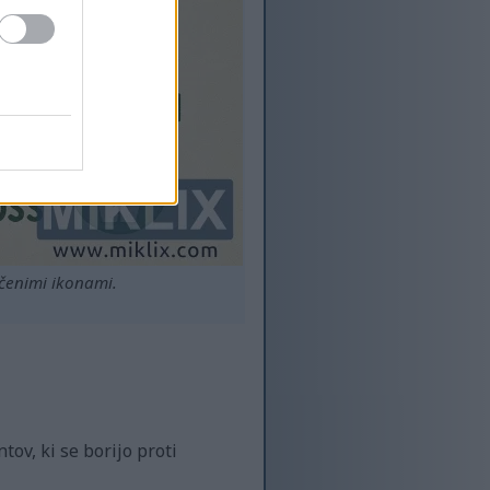
ačenimi ikonami.
tov, ki se borijo proti