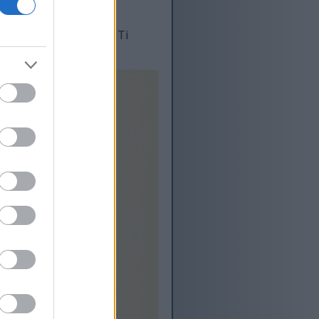
ante in glukozinolate. Ti
ljšanje prehrane.