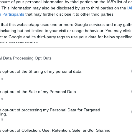
losure of your personal information by third parties on the IAB’s list of
. This information may also be disclosed by us to third parties on the
IA
Participants
that may further disclose it to other third parties.
 that this website/app uses one or more Google services and may gath
including but not limited to your visit or usage behaviour. You may click 
ena rastlina, znana tudi kot Eruca vesicaria. Spada v družino k
 to Google and its third-party tags to use your data for below specifi
ozemlja in ima pikanten okus, ki se z rastjo okrepi.
ogle consent section.
čatih, nazobčanih listih in svetlo zeleni barvi. Imenujejo jo
i in domači kuharji jo obožujejo zaradi njenega edinstvenega
l Data Processing Opt Outs
 jedeh. Solatam doda pikanten pridih. Lahko jo zmešate tudi 
o opt-out of the Sharing of my personal data.
svoje vsestranskosti je priljubljena v kuhinjah povsod.
In
o opt-out of the Sale of my Personal Data.
 rukole
In
to opt-out of processing my Personal Data for Targeted
istnata zelenjava s samo 5 kalorijami na skodelico. Je odličn
ing.
ini in minerali, zaradi česar je odličen dodatek k vaši prehra
In
 C in K. Vitamin A pomaga vašim očem, C krepi imunski siste
o opt-out of Collection, Use, Retention, Sale, and/or Sharing