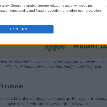
o allow Google to enable storage related to security, including
cation functionality and fraud prevention, and other user protection.
CONFIRM
 prikazuje prehranske lastnosti in zdravstvene koristi rukole z ozn
Kliknite ali tapnite sliko za več informacij in višje ločljivosti.
i rukole
oristi, ki lahko izboljšajo vaše počutje. Polna je antioksidan
s je povezan s številnimi zdravstvenimi težavami.