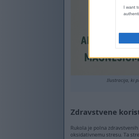
I want t
authenti
Ilustracija, ki
Zdravstvene korist
Rukola je polna zdravstvenih k
oksidativnemu stresu. Ta stre