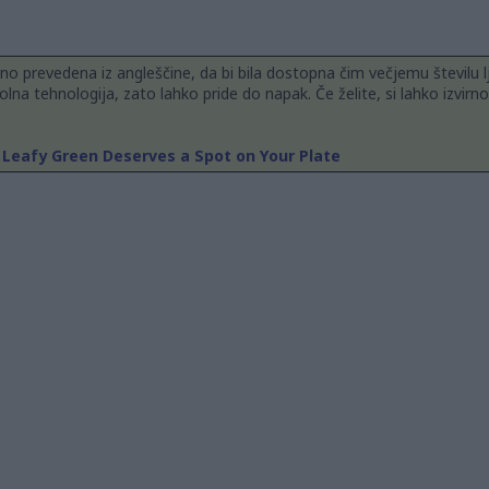
ojno prevedena iz angleščine, da bi bila dostopna čim večjemu številu lj
olna tehnologija, zato lahko pride do napak. Če želite, si lahko izvirno
 Leafy Green Deserves a Spot on Your Plate