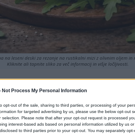
a na leseni deski za rezanje na rustikalni mizi z olivnim oljem in
Kliknite ali tapnite sliko za več informacij in višje ločljivosti.
 Not Process My Personal Information
ini A, C in K, ki podpirajo splošno zdravje.
 spodbuja zdravje srca in ožilja.
to opt-out of the sale, sharing to third parties, or processing of your per
brega počutja lahko okrepi vašo imunsko funkcijo.
formation for targeted advertising by us, please use the below opt-out s
ante, ki se borijo proti oksidativnemu stresu v telesu.
r selection. Please note that after your opt-out request is processed y
 kalorično učinkovita in se dobro vklaplja v uravnoteženo p
eing interest-based ads based on personal information utilized by us or
ričnih uporab je rukola okusen dodatek k različnim jedem.
disclosed to third parties prior to your opt-out. You may separately opt-