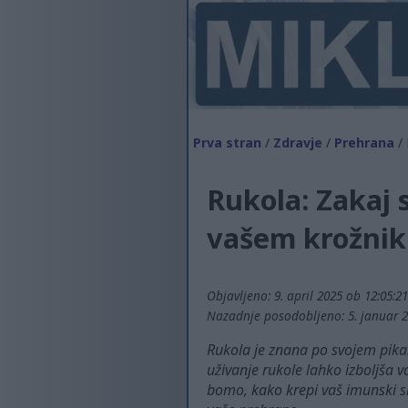
Prva stran
/
Zdravje
/
Prehrana
/ 
Rukola: Zakaj s
vašem krožni
Objavljeno: 9. april 2025 ob 12:05:2
Nazadnje posodobljeno: 5. januar 2
Rukola je znana po svojem pikan
uživanje rukole lahko izboljša v
bomo, kako krepi vaš imunski sis