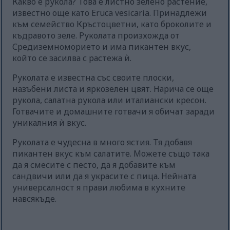
Какво е рукола? Това е листно зелено растение,
известно още като Eruca vesicaria. Принадлежи
към семейство Кръстоцветни, като броколите и
къдравото зеле. Руколата произхожда от
Средиземноморието и има пикантен вкус,
който се засилва с растежа ѝ.
Руколата е известна със своите плоски,
назъбени листа и яркозелен цвят. Нарича се още
рукола, салатна рукола или италиански кресон.
Готвачите и домашните готвачи я обичат заради
уникалния ѝ вкус.
Руколата е чудесна в много ястия. Тя добавя
пикантен вкус към салатите. Можете също така
да я смесите с песто, да я добавите към
сандвичи или да я украсите с пица. Нейната
универсалност я прави любима в кухните
навсякъде.