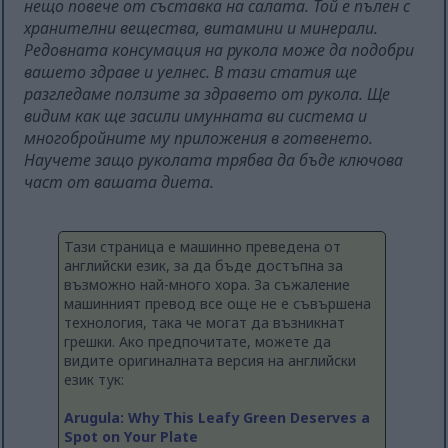
нещо повече от съставка на салата. Той е пълен с
хранителни вещества, витамини и минерали.
Редовната консумация на рукола може да подобри
вашето здраве и уелнес. В тази статия ще
разгледаме ползите за здравето от рукола. Ще
видим как ще засили имунната ви система и
многобройните му приложения в готвенето.
Научете защо руколата трябва да бъде ключова
част от вашата диета.
Тази страница е машинно преведена от
английски език, за да бъде достъпна за
възможно най-много хора. За съжаление
машинният превод все още не е съвършена
технология, така че могат да възникнат
грешки. Ако предпочитате, можете да
видите оригиналната версия на английски
език тук:
Arugula: Why This Leafy Green Deserves a
Spot on Your Plate