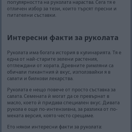
популярността на руколата нараства. Сега тя е
отличен избор за тези, които търсят пресни и
питателни съставки.
Интересни факти за руколата
Руколата има богата история в кулинарията. Тя е
една от най-старите зелени растения,
отглеждани от хората. Древните римляни са
обичали пикантния ѝ вкус, използвайки я в
салати и билкови лекарства.
Руколата е нещо повече от просто съставка за
салата. Семената ѝ могат да се превърнат в
масло, което ѝ придава специален вкус. Дивата
рукола е още по-интензивна, за разлика от по-
меката версия, която често срещаме.
Ето някои интересни факти за руколата: