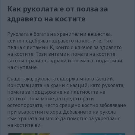
Как руколата е от полза за
здравето на костите
Руколата е богата на хранителни вещества,
които подобряват здравето на костите. Тя е
пълна с витамин К, който е ключов за здравето
на костите. Този витамин помага на костите,
като ги прави по-здрави и по-малко податливи
на счупване.
Също така, руколата съдържа много калций.
Консумацията на храни с калций, като руколата,
помага за поддържане на плътността на
костите. Това може да предотврати
остеопорозата, често срещано костно заболяване
при възрастните хора. Добавянето на рукола
към храната ви може да помогне за укрепване
на костите ви.