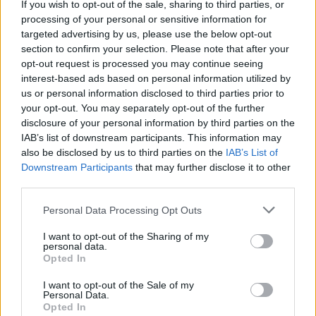
If you wish to opt-out of the sale, sharing to third parties, or
Пиперливият вкус на руколата я прави чудесна
processing of your personal or sensitive information for
за много ястия. Тя е идеална за добавяне на
targeted advertising by us, please use the below opt-out
уникален вкус към вашите ястия. Използвайте я
section to confirm your selection. Please note that after your
сурова в салати за хрупкава текстура и ярък цвят.
opt-out request is processed you may continue seeing
Когато готвите с рукола, ястията ви стават още
interest-based ads based on personal information utilized by
us or personal information disclosed to third parties prior to
по-вкусни. Опитайте я като гарнитура за пица
your opt-out. You may separately opt-out of the further
или я смесете с песто. Съчетава се добре с
disclosure of your personal information by third parties on the
цитрусови плодове, ядки и сирене, което я
IAB’s list of downstream participants. This information may
прави идеална за салати и паста.
also be disclosed by us to third parties on the
IAB’s List of
Пикантният вкус на руколата прави всяко ястие
Downstream Participants
that may further disclose it to other
third parties.
по-вълнуващо. Тя е чудесна както за студени,
така и за топли ястия. Добавянето на рукола към
Please note that this website/app uses one or more Google
Personal Data Processing Opt Outs
вашата кухня може да даде тласък на нови идеи
services and may gather and store information including but
в кухнята.
not limited to your visit or usage behaviour. You may click to
I want to opt-out of the Sharing of my
personal data.
grant or deny consent to Google and its third-party tags to
Opted In
use your data for below specified purposes in below Google
Включване на рукола в
consent section.
I want to opt-out of the Sale of my
Personal Data.
диетата ви
Opted In