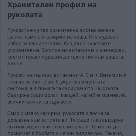
Хранителен профил на
руколата
Руколата е супер хранителна листна зелена
салата, само с 5 калории на чаша. Тя е чудесен
избор за вашите ястия, без да се чувствате
угризителни. Богата е на витамини и минерали,
което я прави чудесно допълнение към вашата
диета.
Руколата е пълна с витамини А, С и К. Витамин А
помага за очите ви, С укрепва имунната
система, а К помага за съсирването на кръвта.
Съдържа също фолат, калций, калий и магнезий,
всички важни за здравето.
Само с малко калории, руколата е лесна за
добавяне към ястията ви. Тя също така съдържа
антиоксиданти и глюкозинолати. Те могат да
помогнат в борбата с някои видове рак. Така че,