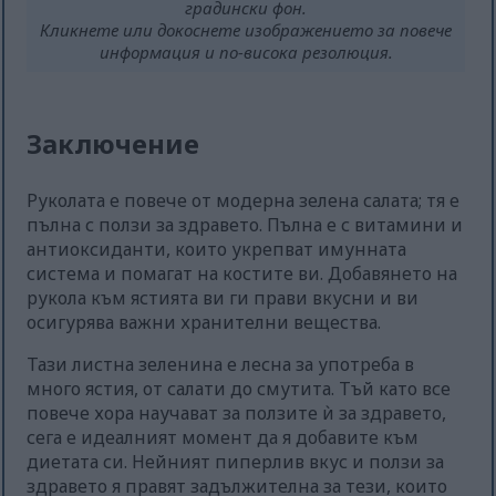
градински фон.
Кликнете или докоснете изображението за повече
информация и по-висока резолюция.
Заключение
Руколата е повече от модерна зелена салата; тя е
пълна с ползи за здравето. Пълна е с витамини и
антиоксиданти, които укрепват имунната
система и помагат на костите ви. Добавянето на
рукола към ястията ви ги прави вкусни и ви
осигурява важни хранителни вещества.
Тази листна зеленина е лесна за употреба в
много ястия, от салати до смутита. Тъй като все
повече хора научават за ползите ѝ за здравето,
сега е идеалният момент да я добавите към
диетата си. Нейният пиперлив вкус и ползи за
здравето я правят задължителна за тези, които