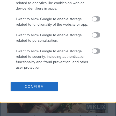
related to analytics like cookies on web or
още по-здравословни.
device identifiers in apps.
Направете си освежаваща напитка, като смесите
I want to allow Google to enable storage
руколата в смутита. Леката ѝ горчивина се
related to functionality of the website or app.
съчетава добре с плодове, добавяйки
хранителни вещества към напитката ви.
I want to allow Google to enable storage
Добавянето на рукола към диетата ви е лесно и
related to personalization.
забавно, което ви позволява да откриете нови
вкусове.
I want to allow Google to enable storage
related to security, including authentication
functionality and fraud prevention, and other
user protection.
CONFIRM