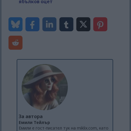
ябълков оцет
За автора
Емили Тейлър
Емили е гост-писател тук на miklix.com, като