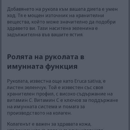
Добавянето на рукола към вашата диета е умен
ход. Тя е мощен източник на хранителни
вещества, който може значително да подобри
здравето ви. Тази наситена зеленина е
задължителна във вашите ястия.
Ролята на руколата в
имунната функция
Руколата, известна още като Eruca sativa, е
листен зеленчук. Той е известен със своя
хранителен профил, с високо съдържание на
витамин C. Витамин C е ключов за поддържане
на имунната система и помага за
производството на колаген.
Колагенът е важен за здравата кожа,