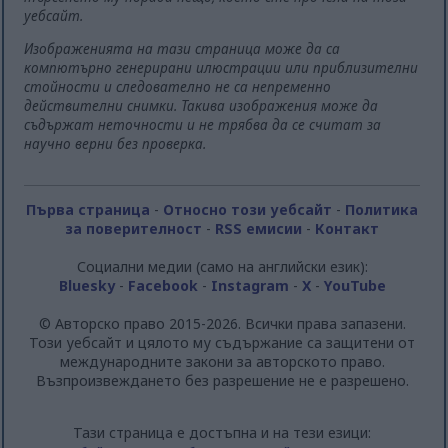
уебсайт.
Изображенията на тази страница може да са
компютърно генерирани илюстрации или приблизителни
стойности и следователно не са непременно
действителни снимки. Такива изображения може да
съдържат неточности и не трябва да се считат за
научно верни без проверка.
Първа страница
-
Относно този уебсайт
-
Политика
за поверителност
-
RSS емисии
-
Контакт
Социални медии (само на английски език):
Bluesky
-
Facebook
-
Instagram
-
X
-
YouTube
© Авторско право 2015-2026. Всички права запазени.
Този уебсайт и цялото му съдържание са защитени от
международните закони за авторското право.
Възпроизвеждането без разрешение не е разрешено.
Тази страница е достъпна и на тези езици: