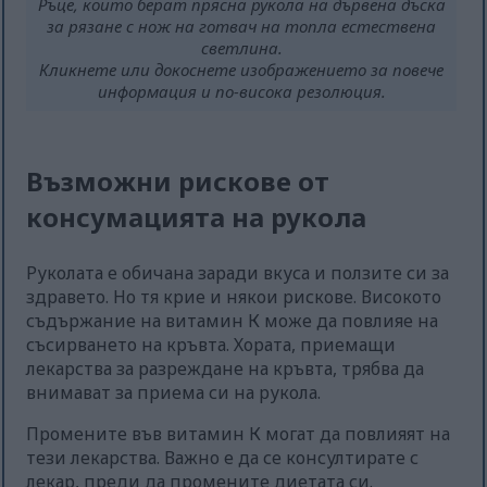
Ръце, които берат прясна рукола на дървена дъска
за рязане с нож на готвач на топла естествена
светлина.
Кликнете или докоснете изображението за повече
информация и по-висока резолюция.
Възможни рискове от
консумацията на рукола
Руколата е обичана заради вкуса и ползите си за
здравето. Но тя крие и някои рискове. Високото
съдържание на витамин К може да повлияе на
съсирването на кръвта. Хората, приемащи
лекарства за разреждане на кръвта, трябва да
внимават за приема си на рукола.
Промените във витамин К могат да повлияят на
тези лекарства. Важно е да се консултирате с
лекар, преди да промените диетата си.