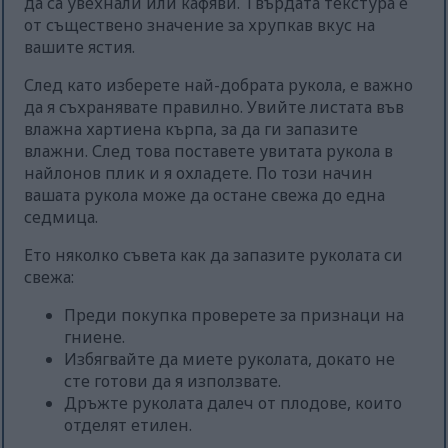
да са увехнали или кафяви. Твърдата текстура е
от съществено значение за хрупкав вкус на
вашите ястия.
След като изберете най-добрата рукола, е важно
да я съхранявате правилно. Увийте листата във
влажна хартиена кърпа, за да ги запазите
влажни. След това поставете увитата рукола в
найлонов плик и я охладете. По този начин
вашата рукола може да остане свежа до една
седмица.
Ето няколко съвета как да запазите руколата си
свежа:
Преди покупка проверете за признаци на
гниене.
Избягвайте да миете руколата, докато не
сте готови да я използвате.
Дръжте руколата далеч от плодове, които
отделят етилен.