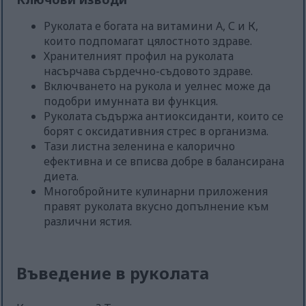
Руколата е богата на витамини А, С и К,
които подпомагат цялостното здраве.
Хранителният профил на руколата
насърчава сърдечно-съдовото здраве.
Включването на рукола и уелнес може да
подобри имунната ви функция.
Руколата съдържа антиоксиданти, които се
борят с оксидативния стрес в организма.
Тази листна зеленина е калорично
ефективна и се вписва добре в балансирана
диета.
Многобройните кулинарни приложения
правят руколата вкусно допълнение към
различни ястия.
Въведение в руколата