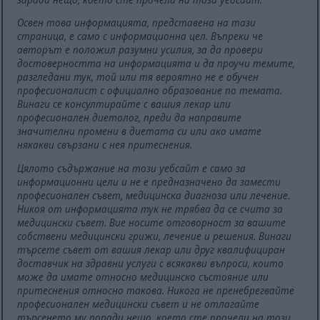
Освен това информацията, представена на тази
страница, е само с информационна цел. Въпреки че
авторът е положил разумни усилия, за да провери
достоверността на информацията и да проучи темите,
разгледани тук, той или тя вероятно не е обучен
професионалист с официално образование по темата.
Винаги се консултирайте с вашия лекар или
професионален диетолог, преди да направите
значителни промени в диетата си или ако имате
някакви свързани с нея притеснения.
Цялото съдържание на този уебсайт е само за
информационни цели и не е предназначено да замести
професионален съвет, медицинска диагноза или лечение.
Никоя от информацията тук не трябва да се счита за
медицински съвет. Вие носите отговорност за вашите
собствени медицински грижи, лечение и решения. Винаги
търсете съвет от вашия лекар или друг квалифициран
доставчик на здравни услуги с всякакви въпроси, които
може да имате относно медицинско състояние или
притеснения относно такова. Никога не пренебрегвайте
професионален медицински съвет и не отлагайте
търсенето му поради нещо, което сте прочели на този