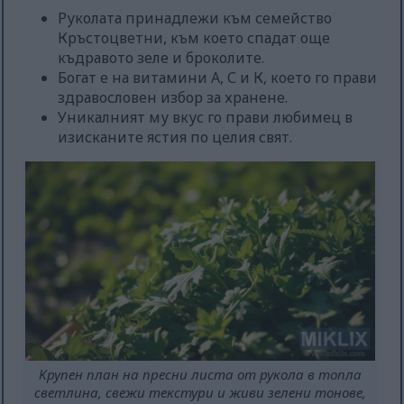
Руколата принадлежи към семейство
Кръстоцветни, към което спадат още
къдравото зеле и броколите.
Богат е на витамини А, С и К, което го прави
здравословен избор за хранене.
Уникалният му вкус го прави любимец в
изисканите ястия по целия свят.
Крупен план на пресни листа от рукола в топла
светлина, свежи текстури и живи зелени тонове,