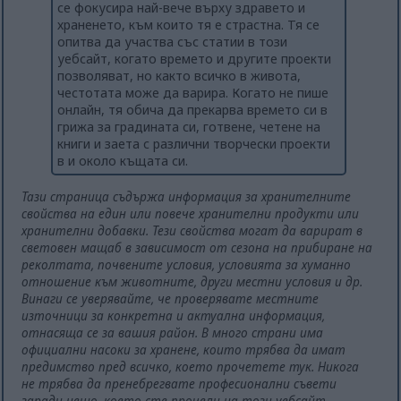
се фокусира най-вече върху здравето и
храненето, към които тя е страстна. Тя се
опитва да участва със статии в този
уебсайт, когато времето и другите проекти
позволяват, но както всичко в живота,
честотата може да варира. Когато не пише
онлайн, тя обича да прекарва времето си в
грижа за градината си, готвене, четене на
книги и заета с различни творчески проекти
в и около къщата си.
Тази страница съдържа информация за хранителните
свойства на един или повече хранителни продукти или
хранителни добавки. Тези свойства могат да варират в
световен мащаб в зависимост от сезона на прибиране на
реколтата, почвените условия, условията за хуманно
отношение към животните, други местни условия и др.
Винаги се уверявайте, че проверявате местните
източници за конкретна и актуална информация,
отнасяща се за вашия район. В много страни има
официални насоки за хранене, които трябва да имат
предимство пред всичко, което прочетете тук. Никога
не трябва да пренебрегвате професионални съвети
заради нещо, което сте прочели на този уебсайт.