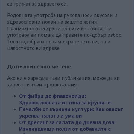
се грижат за здравето си.
Редовната употреба на рукола носи вкусови и
здравословни ползи на вашите ястия.
Познаването на хранителната ѝ стойност и
употреба ви помага да правите по-добър избор.
Това подобрява не само храненето ви, но и
цялостното ви здраве.
Допълнително четене
Ако ви е харесала тази публикация, може да ви
харесат и тези предложения:
От фибри до флавоноиди:
Здравословната истина за крушите
Печалби от зърнени култури: Как овесът
укрепва тялото и ума ви
От дресинг за салата до дневна доза:
Изненадващи ползи от добавките с