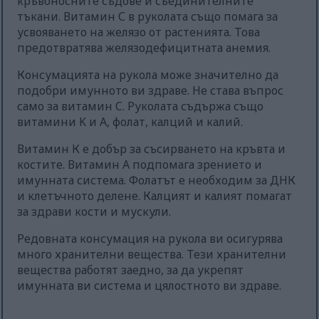
кръвоносните съдове и съединителните
тъкани. Витамин С в руколата също помага за
усвояването на желязо от растенията. Това
предотвратява желязодефицитната анемия.
Консумацията на рукола може значително да
подобри имунното ви здраве. Не става въпрос
само за витамин C. Руколата съдържа също
витамини K и A, фолат, калций и калий.
Витамин К е добър за съсирването на кръвта и
костите. Витамин А подпомага зрението и
имунната система. Фолатът е необходим за ДНК
и клетъчното делене. Калцият и калият помагат
за здрави кости и мускули.
Редовната консумация на рукола ви осигурява
много хранителни вещества. Тези хранителни
вещества работят заедно, за да укрепят
имунната ви система и цялостното ви здраве.