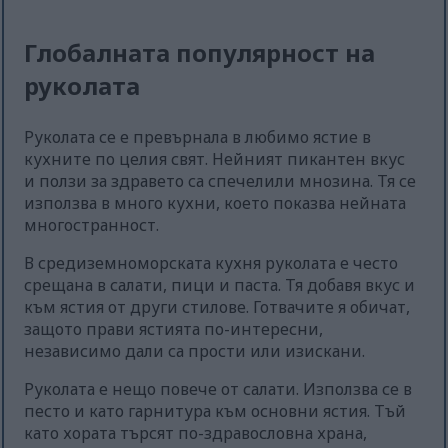
Глобалната популярност на
руколата
Руколата се е превърнала в любимо ястие в
кухните по целия свят. Нейният пикантен вкус
и ползи за здравето са спечелили мнозина. Тя се
използва в много кухни, което показва нейната
многостранност.
В средиземноморската кухня руколата е често
срещана в салати, пици и паста. Тя добавя вкус и
към ястия от други стилове. Готвачите я обичат,
защото прави ястията по-интересни,
независимо дали са прости или изискани.
Руколата е нещо повече от салати. Използва се в
песто и като гарнитура към основни ястия. Тъй
като хората търсят по-здравословна храна,