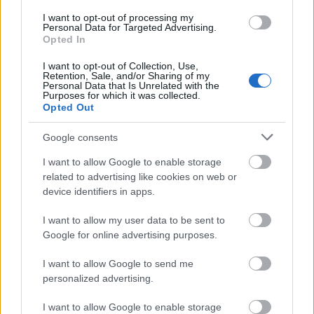
I want to opt-out of processing my
Руколата добавя пикантен вкус към ястията ви.
Personal Data for Targeted Advertising.
Opted In
Лесно се добавя към много ястия, което прави
трапезата ви вълнуваща. Можете да опитате
I want to opt-out of Collection, Use,
различни начини да се насладите на руколата в
Retention, Sale, and/or Sharing of my
Personal Data that Is Unrelated with the
готвенето си.
Purposes for which it was collected.
Opted Out
Започнете със салати, където руколата може да
бъде основната атракция или да я смесите с
Google consents
други зелени зеленчуци. Добавете я към
сандвичи или тортили за хрупкав и ароматен
I want to allow Google to enable storage
вкус. Опитайте рукола, чери домати и пилешко
related to advertising like cookies on web or
месо на скара в ястие с паста за питателно и
device identifiers in apps.
вкусно ястие.
I want to allow my user data to be sent to
За да увеличите ползите за здравето от
Google for online advertising purposes.
руколата, комбинирайте я с храни, богати на
I want to allow Google to send me
витамин С. Цитрусовите плодове, чушките или
personalized advertising.
доматите не само имат страхотен вкус заедно,
но и помагат на тялото ви да абсорбира по-добре
I want to allow Google to enable storage
желязото. Този трик може да направи ястията ви