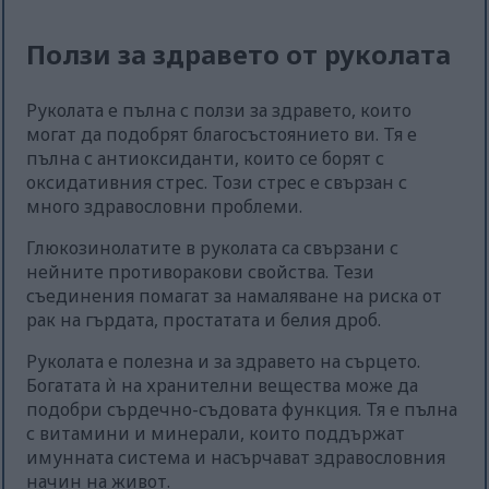
Ползи за здравето от руколата
Руколата е пълна с ползи за здравето, които
могат да подобрят благосъстоянието ви. Тя е
пълна с антиоксиданти, които се борят с
оксидативния стрес. Този стрес е свързан с
много здравословни проблеми.
Глюкозинолатите в руколата са свързани с
нейните противоракови свойства. Тези
съединения помагат за намаляване на риска от
рак на гърдата, простатата и белия дроб.
Руколата е полезна и за здравето на сърцето.
Богатата ѝ на хранителни вещества може да
подобри сърдечно-съдовата функция. Тя е пълна
с витамини и минерали, които поддържат
имунната система и насърчават здравословния
начин на живот.