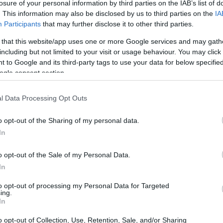
losure of your personal information by third parties on the IAB’s list of
. This information may also be disclosed by us to third parties on the
IA
ვალ კერძში. ის სალათებს ცხარე ელფერს სძენს. ასევ
Participants
that may further disclose it to other third parties.
იჩებს ან პიცას. მისი მრავალმხრივობა მას ყველგან 
 that this website/app uses one or more Google services and may gath
including but not limited to your visit or usage behaviour. You may click 
 to Google and its third-party tags to use your data for below specifi
თი ღირებულება
ogle consent section.
l Data Processing Opt Outs
 ფოთლოვანი ბოსტნეულია, რომლის ერთ ჭიქაზე მხოლო
რძნობის გარეშე არჩევანია. ის მდიდარია ვიტამინები
o opt-out of the Sharing of my personal data.
ნიშნავ დამატებად აქცევს.
In
 K ვიტამინებით. A ვიტამინი ხელს უწყობს მხედველობა
წყობს სისხლის შედედებას. ის ასევე შეიცავს ფოლატს
o opt-out of the Sale of my Personal Data.
შვნელოვანია ჯანმრთელობისთვის.
In
 რამდენიმე კალორიას შეიცავს, ადვილად შეგიძლი
to opt-out of processing my Personal Data for Targeted
ing.
ვს ანტიოქსიდანტებს და გლუკოზინოლატებს. ეს ნივთიე
In
ინააღმდეგ ბრძოლაში დაგეხმაროთ. ამიტომ, რუკოლა კ
არჩევანია.
o opt-out of Collection, Use, Retention, Sale, and/or Sharing