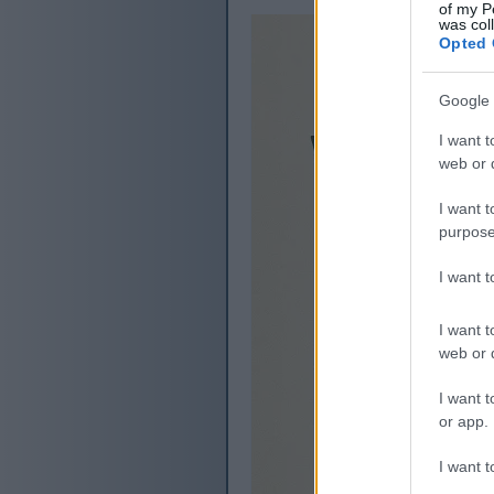
of my P
was col
Opted 
Google 
I want t
web or d
I want t
purpose
I want 
I want t
web or d
I want t
or app.
I want t