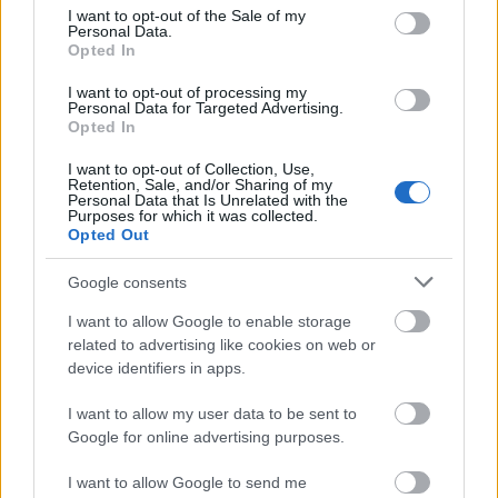
consent section.
I want to opt-out of the Sale of my
परिकारहरूमा थप्न सजिलो छ, जसले गर्दा तपाईंको खाना रोमाञ्चक
Personal Data.
हुन्छ। तपाईं आफ्नो खानामा अरुगुलाको आनन्द लिन विभिन्न तरिकाहरू
Opted In
प्रयोग गर्न सक्नुहुन्छ।
I want to opt-out of processing my
Personal Data for Targeted Advertising.
सलादबाट सुरु गर्नुहोस्, जहाँ अरुगुला मुख्य आकर्षण हुन सक्छ वा अन्य
Opted In
सागसब्जीहरूसँग मिसाउन सकिन्छ। कुरकुरा, स्वादिष्ट ट्विस्टको लागि
यसलाई स्यान्डविच वा र्‍यापमा थप्नुहोस्। पौष्टिक र स्वादिष्ट भोजनको
I want to opt-out of Collection, Use,
Retention, Sale, and/or Sharing of my
लागि पास्ता डिशमा अरुगुला, चेरी टमाटर र ग्रिल गरिएको चिकेन प्रयास
Personal Data that Is Unrelated with the
Purposes for which it was collected.
गर्नुहोस्।
Opted Out
अरुगुलाको स्वास्थ्य लाभ बढाउन, यसलाई भिटामिन सी युक्त
Google consents
खानेकुराहरूसँग मिलाउनुहोस्। सिट्रस फलफूल, बेल खुर्सानी, वा
गोलभेडाहरू एकसाथ स्वादिष्ट मात्र हुँदैनन् तर तपाईंको शरीरलाई
I want to allow Google to enable storage
फलाम राम्रोसँग अवशोषित गर्न पनि मद्दत गर्छन्। यो तरिकाले तपाईंको
related to advertising like cookies on web or
खानालाई अझ स्वस्थ बनाउन सक्छ।
device identifiers in apps.
अरुगुलालाई स्मूदीमा मिसाएर ताजा पेय पदार्थ बनाउनुहोस्। यसको
I want to allow my user data to be sent to
हल्का तितोपन फलफूलसँग राम्रोसँग मिल्छ, जसले गर्दा तपाईंको पेयमा
Google for online advertising purposes.
पोषक तत्वहरू थपिन्छन्। आफ्नो आहारमा अरुगुला थप्नु सजिलो र
I want to allow Google to send me
रमाइलो छ, जसले गर्दा तपाईंले नयाँ स्वादहरू पत्ता लगाउन सक्नुहुन्छ।