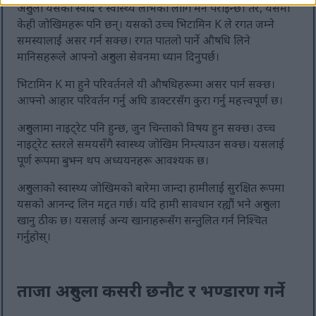
अरुगुला यसको स्वाद र स्वास्थ्य लाभको लागि मन पराइन्छ। तर, यसमा
केही जोखिमहरू पनि छन्। यसको उच्च भिटामिन K ले रगत जम्ने
समस्यालाई असर गर्न सक्छ। रगत पातलो पार्ने औषधि लिने
मानिसहरूले आफ्नो अरुगुला सेवनमा ध्यान दिनुपर्छ।
भिटामिन K मा हुने परिवर्तनले यी औषधिहरूमा असर पार्न सक्छ।
आफ्नो आहार परिवर्तन गर्नु अघि डाक्टरसँग कुरा गर्नु महत्त्वपूर्ण छ।
अरुगुलामा नाइट्रेट पनि हुन्छ, जुन चिन्ताको विषय हुन सक्छ। उच्च
नाइट्रेट स्तरले समयसँगै स्वास्थ्य जोखिम निम्त्याउन सक्छ। यसलाई
पूर्ण रूपमा बुझ्न थप अध्ययनहरू आवश्यक छ।
अरुगुलाको स्वास्थ्य जोखिमको बारेमा जान्दा हामीलाई सुरक्षित रूपमा
यसको आनन्द लिन मद्दत गर्छ। यदि हामी सावधान रह्यौं भने अरुगुला
खानु ठीक छ। यसलाई अन्य खानाहरूसँग सन्तुलित गर्न निश्चित
गर्नुहोस्।
ताजा अरुगुला कसरी छनौट र भण्डारण गर्ने