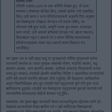
एमिली टेलर
एमिली miklix.com मा एक अतिथि लेखक हुन्, जो प्रायः
स्वास्थ्य र पोषणमा केन्द्रित छिन्, जसको बारेमा उनी उत्साहित
छिन्। उनी समय र अन्य परियोजनाहरूले अनुमति दिए अनुसार
यस वेबसाइटमा लेखहरू योगदान गर्ने प्रयास गर्छिन्, तर
जीवनमा सबै कुरा जस्तै, आवृत्ति फरक हुन सक्छ। अनलाइन
ब्लग नगर्दा, उनी आफ्नो बगैंचाको हेरचाह गर्न, खाना पकाउन,
किताबहरू पढ्न र आफ्नो घर र वरपर विभिन्न रचनात्मकता
परियोजनाहरूमा व्यस्त रहन आफ्नो समय बिताउन मन
पराउँछिन्।
यस पृष्ठमा एक वा बढी खाद्य वस्तु वा पूरकहरूको पौष्टिक गुणहरूको बारेमा
जानकारी समावेश छ। यस्ता गुणहरू फसलको मौसम, माटोको अवस्था, पशु
कल्याण अवस्था, अन्य स्थानीय अवस्था, आदिको आधारमा विश्वव्यापी रूपमा
फरक हुन सक्छन्। तपाईंको क्षेत्रसँग सम्बन्धित विशिष्ट र अद्यावधिक जानकारीको
लागि सधैं आफ्नो स्थानीय स्रोतहरू जाँच गर्नुहोस्। धेरै देशहरूमा आधिकारिक
आहार दिशानिर्देशहरू छन् जुन तपाईंले यहाँ पढ्नुभएको कुनै पनि कुरा भन्दा
प्राथमिकतामा हुनुपर्छ। तपाईंले यस वेबसाइटमा पढ्नुभएको कुराको कारणले गर्दा
व्यावसायिक सल्लाहलाई कहिल्यै बेवास्ता गर्नु हुँदैन।
यसबाहेक, यस पृष्ठमा प्रस्तुत जानकारी केवल जानकारीमूलक उद्देश्यका लागि हो।
लेखकले जानकारीको वैधता प्रमाणित गर्न र यहाँ समेटिएका विषयहरूको
अनुसन्धान गर्न उचित प्रयास गरेको भए तापनि, उहाँ सम्भवतः विषयमा औपचारिक