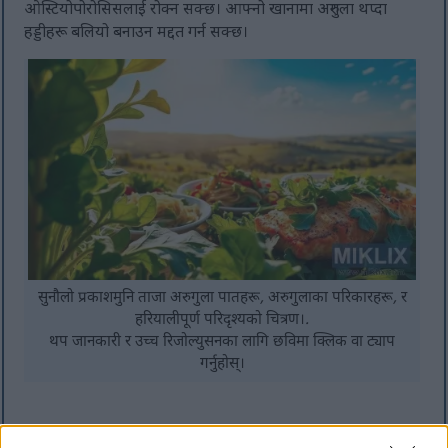
ओस्टियोपोरोसिसलाई रोक्न सक्छ। आफ्नो खानामा अरुगुला थप्दा
हड्डीहरू बलियो बनाउन मद्दत गर्न सक्छ।
सुनौलो प्रकाशमुनि ताजा अरुगुला पातहरू, अरुगुलाका परिकारहरू, र
हरियालीपूर्ण परिदृश्यको चित्रण।.
थप जानकारी र उच्च रिजोल्युसनका लागि छविमा क्लिक वा ट्याप
गर्नुहोस्।