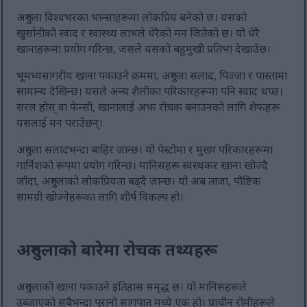
अरुगुला विश्वभरका भान्साहरूमा लोकप्रिय बनेको छ। यसको
खुर्सानीको स्वाद र स्वास्थ्य लाभले धेरैको मन जितेको छ। यो धेरै
खानाहरूमा प्रयोग गरिन्छ, जसले यसको बहुमुखी प्रतिभा देखाउँछ।
भूमध्यसागरीय खाना पकाउने क्रममा, अरुगुला सलाद, पिज्जा र पास्तामा
सामान्य देखिन्छ। यसले अन्य शैलीका परिकारहरूमा पनि स्वाद थप्छ।
सरल होस् वा फेन्सी, खानालाई अझ रोचक बनाउनको लागि शेफहरू
यसलाई मन पराउँछन्।
अरुगुला सलादभन्दा बाहिर जान्छ। यो पेस्टोमा र मुख्य परिकारहरूमा
गार्निशको रूपमा प्रयोग गरिन्छ। मानिसहरू स्वस्थकर खाना खोज्दै
जाँदा, अरुगुलाको लोकप्रियता बढ्दै जान्छ। यो अब ताजा, पौष्टिक
सामग्री खोज्नेहरूका लागि शीर्ष विकल्प हो।
अरुगुलाको बारेमा रोचक तथ्यहरू
अरुगुलाको खाना पकाउने इतिहास समृद्ध छ। यो मानिसहरूले
उब्जाएको सबैभन्दा पुरानो सागपात मध्ये एक हो। प्राचीन रोमीहरूले