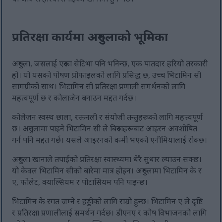
प्रतिरक्षा कार्यमा अरुगुलाको भूमिका
अरुगुला, जसलाई एरुका सेटिभा पनि भनिन्छ, एक पातदार हरियो तरकारी
हो। यो यसको पोषण प्रोफाइलको लागि प्रसिद्ध छ, उच्च भिटामिन सी
सामग्रीको साथ। भिटामिन सी प्रतिरक्षा प्रणाली समर्थनको लागि
महत्वपूर्ण छ र कोलाजेन बनाउन मद्दत गर्दछ।
कोलेजन स्वस्थ छाला, रक्तनली र संयोजी तन्तुहरूको लागि महत्त्वपूर्ण
छ। अरुगुलामा पाइने भिटामिन सी ले बिरुवाहरूबाट आइरन अवशोषित
गर्न पनि मद्दत गर्छ। यसले आइरनको कमी भएको एनीमियालाई रोक्छ।
अरुगुला खानाले तपाईंको प्रतिरक्षा स्वास्थ्यमा धेरै सुधार ल्याउन सक्छ।
यो केवल भिटामिन सीको बारेमा मात्र होइन। अरुगुलामा भिटामिन के र
ए, फोलेट, क्याल्सियम र पोटासियम पनि पाइन्छ।
भिटामिन के रगत जम्ने र हड्डीको लागि राम्रो हुन्छ। भिटामिन ए ले दृष्टि
र प्रतिरक्षा प्रणालीलाई समर्थन गर्दछ। डीएनए र कोष विभाजनको लागि