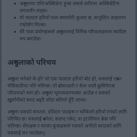
अरुगुलामा एन्टिअक्सिडेन्ट हुन्छ जसले शरीरमा अक्सिडेटिभ
तनावसँग लड्छ।
यो पातदार हरियो फल क्यालोरी-कुशल छ, सन्तुलित आहारमा
राम्रोसँग मिल्छ।
धेरै पाक प्रयोगहरूले अरुगुलालाई विभिन्न परिकारहरूमा स्वादिष्ट
थप बनाउँछ।
अरुगुलाको परिचय
अरुगुला भनेको के हो? यो एक पातदार हरियो बोट हो, जसलाई एरुका
भेसिकारिया पनि भनिन्छ। यो ब्रोकाउली र केल जस्तै क्रुसिफेरस
परिवारको भाग हो। अरुगुला भूमध्यसागरबाट आउँछ र यसको
खुर्सानीको स्वाद बढ्दै जाँदा बलियो हुँदै जान्छ।
अरुगुला यसको समतल, दाँतेदार पातहरू र चम्किलो हरियो रंगको लागि
परिचित छ। यसलाई रुकोला, सलाद रकेट, वा इटालियन क्रेस पनि
भनिन्छ। शेफहरू र घरका कुकहरूले यसको अनौठो स्वादको लागि
यसलाई मन पराउँछन्।