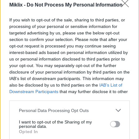
अरुगुलाको पाककला प्रयोग
Miklix -
Do Not Process My Personal Information
अरुगुलाको खुर्सानीको स्वादले यसलाई धेरै परिकारहरूको लागि उत्कृष्ट
If you wish to opt-out of the sale, sharing to third parties, or
बनाउँछ। यो तपाईंको खानामा एक अद्वितीय स्वाद थप्नको लागि उत्तम
processing of your personal or sensitive information for
छ। कुरकुरा बनावट र उज्यालो रंगको लागि यसलाई सलादमा काँचो
targeted advertising by us, please use the below opt-out
प्रयोग गर्नुहोस्।
section to confirm your selection. Please note that after your
opt-out request is processed you may continue seeing
जब तपाईं अरुगुलासँग खाना पकाउनुहुन्छ, तपाईंको परिकार अझ राम्रो
interest-based ads based on personal information utilized by
हुन्छ। यसलाई पिज्जा टपिङको रूपमा प्रयास गर्नुहोस् वा पेस्टोमा
us or personal information disclosed to third parties prior to
मिसाउनुहोस्। यो सिट्रस, बदाम र चीजसँग राम्रोसँग जान्छ, जसले
your opt-out. You may separately opt-out of the further
यसलाई सलाद र पास्ताको लागि उत्तम बनाउँछ।
disclosure of your personal information by third parties on the
IAB’s list of downstream participants. This information may
अरुगुलाको मसालेदार स्वादले कुनै पनि खानालाई अझ रोमाञ्चक
also be disclosed by us to third parties on the
IAB’s List of
बनाउँछ। यो चिसो र तातो दुवै परिकारको लागि उत्कृष्ट छ। आफ्नो
Downstream Participants
that may further disclose it to other
खाना पकाउन अरुगुला थप्दा भान्सामा नयाँ विचारहरू आउन सक्छन्।
third parties.
Please note that this website/app uses one or more Google
Personal Data Processing Opt Outs
services and may gather and store information including but
आफ्नो आहारमा अरुगुला समावेश गर्ने
not limited to your visit or usage behaviour. You may click to
I want to opt-out of the Sharing of my
personal data.
grant or deny consent to Google and its third-party tags to
Opted In
use your data for below specified purposes in below Google
अरुगुलाले तपाईंको खानामा खुर्सानीको स्वाद थप्छ। यो धेरै