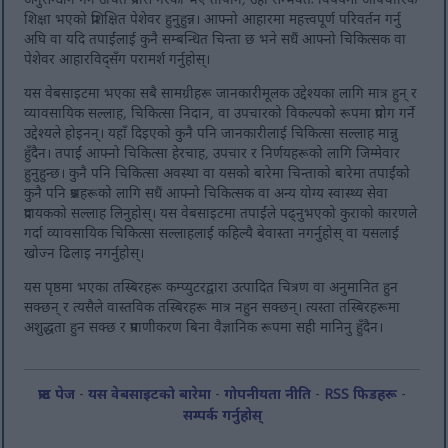
शिक्षा भएको प्रशिक्षित पेशेवर हुनुहुन्न। आफ्नो आहारमा महत्त्वपूर्ण परिवर्तन गर्नु
अघि वा यदि तपाईंलाई कुनै सम्बन्धित चिन्ता छ भने सधैं आफ्नो चिकित्सक वा
पेशेवर आहारविद्सँग परामर्श गर्नुहोस्।
यस वेबसाइटमा भएका सबै सामग्रीहरू जानकारीमूलक उद्देश्यका लागि मात्र हुन् र
व्यावसायिक सल्लाह, चिकित्सा निदान, वा उपचारको विकल्पको रूपमा प्रयोग गर्ने
उद्देश्यले होइनन्। यहाँ दिइएको कुनै पनि जानकारीलाई चिकित्सा सल्लाह मान्नु
हुँदैन। तपाईं आफ्नो चिकित्सा हेरचाह, उपचार र निर्णयहरूको लागि जिम्मेवार
हुनुहुन्छ। कुनै पनि चिकित्सा अवस्था वा यसको बारेमा चिन्ताको बारेमा तपाईंको
कुनै पनि प्रश्नहरूको लागि सधैं आफ्नो चिकित्सक वा अन्य योग्य स्वास्थ्य सेवा
प्रदायकको सल्लाह लिनुहोस्। यस वेबसाइटमा तपाईंले पढ्नुभएको कुराको कारणले
गर्दा व्यावसायिक चिकित्सा सल्लाहलाई कहिल्यै बेवास्ता नगर्नुहोस् वा यसलाई
खोज्न ढिलाइ नगर्नुहोस्।
यस पृष्ठमा भएका तस्बिरहरू कम्प्युटरद्वारा उत्पादित चित्रण वा अनुमानित हुन
सक्छन् र त्यसैले वास्तविक तस्बिरहरू मात्र नहुन सक्छन्। त्यस्ता तस्बिरहरूमा
अशुद्धता हुन सक्छ र प्रमाणीकरण बिना वैज्ञानिक रूपमा सही मानिनु हुँदैन।
फ्रन्ट पेज
-
यस वेबसाइटको बारेमा
-
गोपनीयता नीति
-
RSS फिडहरू
-
सम्पर्क गर्नुहोस्