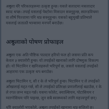
अरुगुला धेरै परिकारहरूमा उत्कृष्ट हुन्छ। यसले सलादमा मसलादार
स्वाद थप्छ। तपाईं यसलाई पेस्टोमा मिसाउन सक्नुहुन्छ, स्यान्डविचमा
वा शीर्ष पिज्जामा पनि थप्न सक्नुहुन्छ। यसको बहुमुखी प्रतिभाले
यसलाई जताततै भान्सामा मनपर्ने बनाउँछ।
अरुगुलाको पोषण प्रोफाइल
अरुगुला एक अति पौष्टिक पातदार हरियो फल हो जसमा प्रति कप
केवल ५ क्यालोरी हुन्छ। यो तपाईंको खानाको लागि दोषमुक्त विकल्प
हो। यो भिटामिन र खनिजहरूले भरिपूर्ण छ, जसले यसलाई तपाईंको
आहारमा एक उत्कृष्ट थप बनाउँछ।
अरुगुला भिटामिन ए, सी र के ले भरिपूर्ण हुन्छ। भिटामिन ए ले तपाईंको
आँखालाई मद्दत गर्छ, सी ले तपाईंको प्रतिरक्षा प्रणालीलाई बढाउँछ, र के
ले रगत जम्न मद्दत गर्छ। यसमा फोलेट, क्याल्सियम, पोटासियम र
म्याग्नेसियम पनि पाइन्छ, जुन सबै स्वास्थ्यको लागि महत्त्वपूर्ण छन्।
थोरै क्यालोरी भएकोले, अरुगुला तपाईंको खानामा थप्न सजिलो छ।