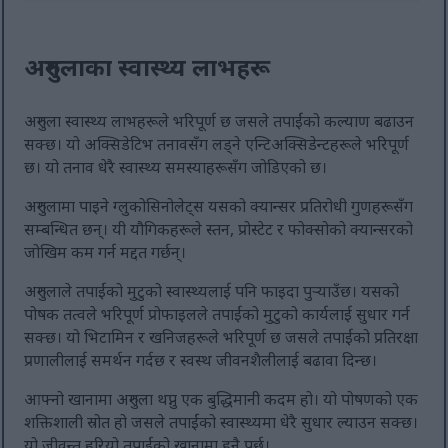
अरुगुलाका स्वास्थ्य लाभहरू
अरुगुला स्वास्थ्य लाभहरूले भरिपूर्ण छ जसले तपाईंको कल्याण बढाउन
सक्छ। यो अक्सिडेटिभ तनावसँग लड्ने एन्टिअक्सिडेन्टहरूले भरिपूर्ण
छ। यो तनाव धेरै स्वास्थ्य समस्याहरूसँग जोडिएको छ।
अरुगुलामा पाइने ग्लुकोसिनोलेट्स यसको क्यान्सर प्रतिरोधी गुणहरूसँग
सम्बन्धित छन्। यी यौगिकहरूले स्तन, प्रोस्टेट र फोक्सोको क्यान्सरको
जोखिम कम गर्न मद्दत गर्छन्।
अरुगुलाले तपाईंको मुटुको स्वास्थ्यलाई पनि फाइदा पुर्‍याउँछ। यसको
पोषक तत्वले भरिपूर्ण प्रोफाइलले तपाईंको मुटुको कार्यलाई सुधार गर्न
सक्छ। यो भिटामिन र खनिजहरूले भरिपूर्ण छ जसले तपाईंको प्रतिरक्षा
प्रणालीलाई समर्थन गर्दछ र स्वस्थ जीवनशैलीलाई बढावा दिन्छ।
आफ्नो खानामा अरुगुला थप्नु एक बुद्धिमानी कदम हो। यो पोषणको एक
शक्तिशाली स्रोत हो जसले तपाईंको स्वास्थ्यमा धेरै सुधार ल्याउन सक्छ।
यो जीवन्त हरियो तपाईंको खानामा हुनै पर्छ।