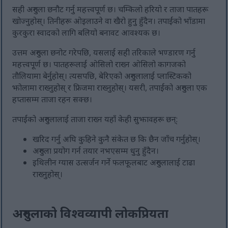
सही अरुगुला छनौट गर्नु महत्त्वपूर्ण छ। चम्किलो हरियो र ताजा पातहरू
खोज्नुहोस्। तिनीहरू ओइलाउने वा खैरो हुनु हुँदैन। तपाईंको भाँडामा
कुरकुरा स्वादको लागि बलियो बनावट आवश्यक छ।
उत्तम अरुगुला छनोट गरेपछि, यसलाई सही तरिकाले भण्डारण गर्नु
महत्त्वपूर्ण छ। पातहरूलाई ओसिलो राख्न ओसिलो कागजको
तौलियामा बेर्नुहोस्। त्यसपछि, बेरिएको अरुगुलालाई प्लास्टिकको
झोलामा राख्नुहोस् र फ्रिजमा राख्नुहोस्। यसरी, तपाईंको अरुगुला एक
हप्तासम्म ताजा रहन सक्छ।
तपाईंको अरुगुलालाई ताजा राख्न यहाँ केही सुझावहरू छन्:
खरिद गर्नु अघि कुहिने कुनै संकेत छ कि छैन जाँच गर्नुहोस्।
अरुगुला प्रयोग गर्न तयार नभएसम्म धुनु हुँदैन।
इथिलीन ग्यास उत्सर्जन गर्ने फलफूलबाट अरुगुलालाई टाढा
राख्नुहोस्।
अरुगुलाको विश्वव्यापी लोकप्रियता