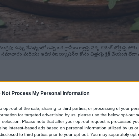
్రపు ఉప్పు నేపథ్యంలో ఉన్న ఒక గ్రామీణ బల్లపై చెక్క కటింగ్ బోర్డుపై పో
సమాచారం మరియు అధిక రిజల్యూషన్‌ల కోసం చిత్రంపై క్లిక్ చేయండి లేదా న
 మరియు కె పుష్కలంగా ఉంటాయి, ఇవి మొత్తం ఆరోగ్యానికి తోడ్పడతాయి.
 Not Process My Personal Information
్ హృదయ ఆరోగ్యాన్ని ప్రోత్సహిస్తుంది.
 చేర్చుకోవడం వల్ల మీ రోగనిరోధక పనితీరు మెరుగుపడుతుంది.
రణ ఒత్తిడిని ఎదుర్కొనే యాంటీఆక్సిడెంట్లు ఉంటాయి.
to opt-out of the sale, sharing to third parties, or processing of your per
వంతంగా తగ్గిస్తుంది, సమతుల్య ఆహారంలో బాగా సరిపోతుంది.
formation for targeted advertising by us, please use the below opt-out s
రుగూలాను వివిధ వంటకాలకు రుచికరమైన అదనంగా చేస్తాయి.
r selection. Please note that after your opt-out request is processed y
eing interest-based ads based on personal information utilized by us or
disclosed to third parties prior to your opt-out. You may separately opt-