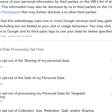
losure of your personal information by third parties on the IAB’s list of
. This information may also be disclosed by us to third parties on the
IA
Participants
that may further disclose it to other third parties.
 దీనిని ఎరుకా వెసికారియా అని కూడా పిలుస్తారు. ఇది బ్రోకలీ మరియు క
 that this website/app uses one or more Google services and may gath
 వచ్చింది మరియు పెరిగే కొద్దీ మరింత బలపడే మిరియాల రుచిని కలిగి 
including but not limited to your visit or usage behaviour. You may click 
 to Google and its third-party tags to use your data for below specifi
 మరియు ప్రకాశవంతమైన ఆకుపచ్చ రంగుకు ప్రసిద్ధి చెందింది. దీనిని రుక
ogle consent section.
ి ప్రత్యేకమైన రుచి కోసం వంటవారు మరియు ఇంటి వంటవారు దీన్ని ఇష్టపడ
ది. ఇది సలాడ్లకు కారంగా ఉండే రుచిని జోడిస్తుంది. మీరు దీనిని పెస్ట
l Data Processing Opt Outs
దీని బహుముఖ ప్రజ్ఞ దీనిని ప్రతిచోటా వంటగదిలో ఇష్టమైనదిగా చేస్తుంది.
o opt-out of the Sharing of my personal data.
In
ార ప్రొఫైల్
o opt-out of the Sale of my Personal Data.
In
 5 కేలరీలు కలిగిన సూపర్ పోషకమైన ఆకుకూర. ఇది మీ భోజనానికి అప
టుంది, ఇది మీ ఆహారంలో గొప్ప అదనంగా ఉంటుంది.
to opt-out of processing my Personal Data for Targeted
ing.
 లతో నిండి ఉంటుంది. విటమిన్ A మీ కళ్ళకు సహాయపడుతుంది, C మీ రో
In
హాయపడుతుంది. ఇందులో ఫోలేట్, కాల్షియం, పొటాషియం మరియు మెగ్నీ
o opt-out of Collection, Use, Retention, Sale, and/or Sharing