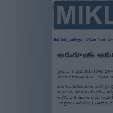
మొదటి పేజీ
/
ఆరోగ్యం
/
పోషణ
/ అరుగూలా:
అరుగూలా: ఈ ఆకుక
ప్రచురణ: 9 ఏప్రిల్, 2025 12:06:12 P
చివరిగా నవీకరించబడింది: 5 జనవరి, 
అరుగుల దాని మిరియాల రుచికి ప్రసి
ఉంటుంది. అరుగుల ను క్రమం తప్
ఆరోగ్య ప్రయోజనాలను మనం పరిశీ
చూస్తాము. అరుగుల మీ ఆహారంలో 