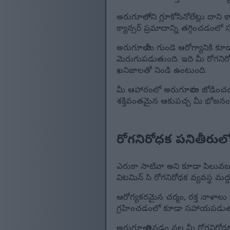
అరుగూలాలోని గ్లూకోసినోలేట్లు దాని
క్యాన్సర్ ప్రమాదాన్ని తగ్గించడ
అరుగూలా మీ గుండె ఆరోగ్యానికి క
మెరుగుపడుతుంది. ఇది మీ రోగనిరో
ఖనిజాలతో నిండి ఉంటుంది.
మీ ఆహారంలో అరుగూలాను జోడించడం
శక్తివంతమైన ఆకుపచ్చ మీ భోజనంల
రోగనిరోధక పనితీరులో
ఎరుకా సాటివా అని కూడా పిలువబడే 
విటమిన్ సి రోగనిరోధక వ్యవస్థ 
ఆరోగ్యకరమైన చర్మం, రక్త నాళాలు
గ్రహించడంలో కూడా సహాయపడుతుంది
అరుగూలా తినడం వల్ల మీ రోగనిరోధక