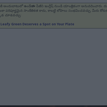
ి అందుబాటులో ఉండేలా ఈ పేజీని ఇంగ్లీష్ నుండి యాంత్రికంగా అనువదించారు. దు
కా పరిపూర్ణమైన సాంకేతికత కాదు, కాబట్టి లోపాలు సంభవించవచ్చు. మీరు కోర
్కడ చూడవచ్చు:
 Leafy Green Deserves a Spot on Your Plate