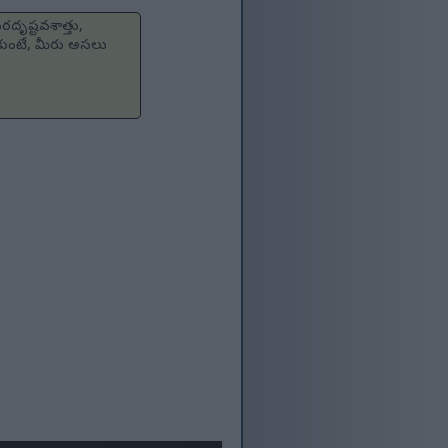
రదృష్టవశాత్తు,
ుకుంటే, మీరు అసలు