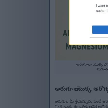
I want t
authenti
అరుగూలా యొక్క పోష
మరింత 
అరుగూలా యొక్క ఆరోగ
అరుగుల మీ శ్రేయస్సును పెంచే ఆర
నిండి ఉంది. ఈ ఒత్తిడి అనేక ఆరో