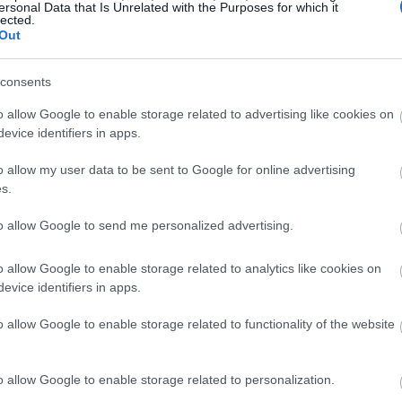
ersonal Data that Is Unrelated with the Purposes for which it
lected.
ల్ల, అరుగూలాను మీ భోజనంలో సులభంగా చేర్చుకోవచ్చు. ఇందులో యాంటీ
Out
వి కొన్ని క్యాన్సర్లతో పోరాడటానికి సహాయపడతాయి. కాబట్టి, మీ పోషకాహా
consents
o allow Google to enable storage related to advertising like cookies on
evice identifiers in apps.
o allow my user data to be sent to Google for online advertising
s.
to allow Google to send me personalized advertising.
o allow Google to enable storage related to analytics like cookies on
evice identifiers in apps.
o allow Google to enable storage related to functionality of the website
o allow Google to enable storage related to personalization.