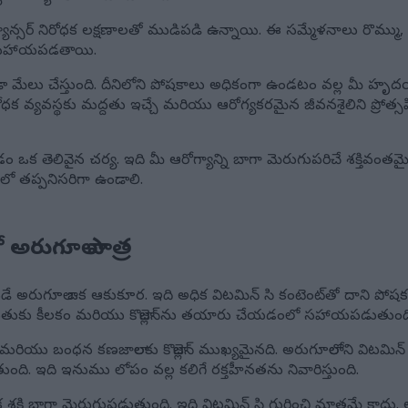
 క్యాన్సర్ నిరోధక లక్షణాలతో ముడిపడి ఉన్నాయి. ఈ సమ్మేళనాలు రొమ్ము, ప
ంలో సహాయపడతాయి.
ూడా మేలు చేస్తుంది. దీనిలోని పోషకాలు అధికంగా ఉండటం వల్ల మీ హృ
ధక వ్యవస్థకు మద్దతు ఇచ్చే మరియు ఆరోగ్యకరమైన జీవనశైలిని ప్రోత్
 ఒక తెలివైన చర్య. ఇది మీ ఆరోగ్యాన్ని బాగా మెరుగుపరిచే శక్తివ
ో తప్పనిసరిగా ఉండాలి.
 అరుగూలా పాత్ర
అరుగూలా ఒక ఆకుకూర. ఇది అధిక విటమిన్ సి కంటెంట్‌తో దాని పోషక లక్ష
మద్దతుకు కీలకం మరియు కొల్లాజెన్‌ను తయారు చేయడంలో సహాయపడుతుంద
 మరియు బంధన కణజాలాలకు కొల్లాజెన్ ముఖ్యమైనది. అరుగూలాలోని విటమ
. ఇది ఇనుము లోపం వల్ల కలిగే రక్తహీనతను నివారిస్తుంది.
 శక్తి బాగా మెరుగుపడుతుంది. ఇది విటమిన్ సి గురించి మాత్రమే కాదు.