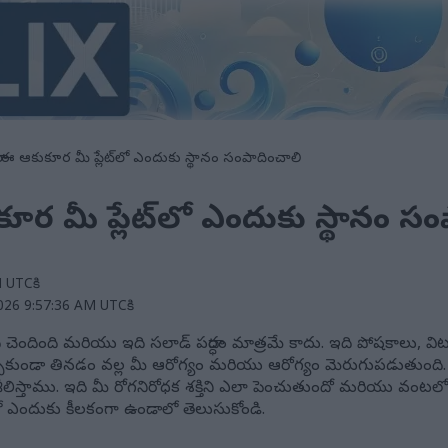
 ఈ ఆకుకూర మీ ప్లేట్‌లో ఎందుకు స్థానం సంపాదించాలి
ూర మీ ప్లేట్‌లో ఎందుకు స్థానం స
M UTCకి
2026 9:57:36 AM UTCకి
ద్ధి చెందింది మరియు ఇది సలాడ్ పదార్ధం మాత్రమే కాదు. ఇది పోషకాలు,
పకుండా తినడం వల్ల మీ ఆరోగ్యం మరియు ఆరోగ్యం మెరుగుపడుతుంది
లిస్తాము. ఇది మీ రోగనిరోధక శక్తిని ఎలా పెంచుతుందో మరియు వంట
ఎందుకు కీలకంగా ఉండాలో తెలుసుకోండి.