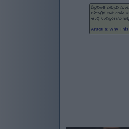
వీలైనంత ఎక్కువ మందిక
యాంత్రిక అనువాదం ఇం
ఆంగ్ల సంస్కరణను ఇక
Arugula: Why This