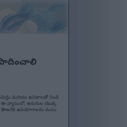
ంపాదించాలి
 విటమిన్లు మరియు ఖనిజాలతో నిండి
. ఈ వ్యాసంలో, అరుగుల యొక్క
లో దాని అనేక ఉపయోగాలను మనం