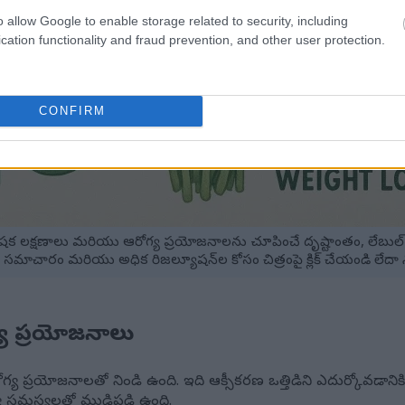
o allow Google to enable storage related to security, including
cation functionality and fraud prevention, and other user protection.
CONFIRM
క లక్షణాలు మరియు ఆరోగ్య ప్రయోజనాలను చూపించే దృష్టాంతం, లేబుల్
సమాచారం మరియు అధిక రిజల్యూషన్‌ల కోసం చిత్రంపై క్లిక్ చేయండి లేదా న
్య ప్రయోజనాలు
ోగ్య ప్రయోజనాలతో నిండి ఉంది. ఇది ఆక్సీకరణ ఒత్తిడిని ఎదుర్కోవడాన
గ్య సమస్యలతో ముడిపడి ఉంది.