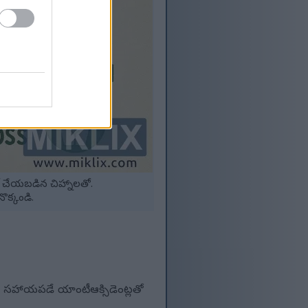
 చేయబడిన చిహ్నాలతో.
ొక్కండి.
ికి సహాయపడే యాంటీఆక్సిడెంట్లతో