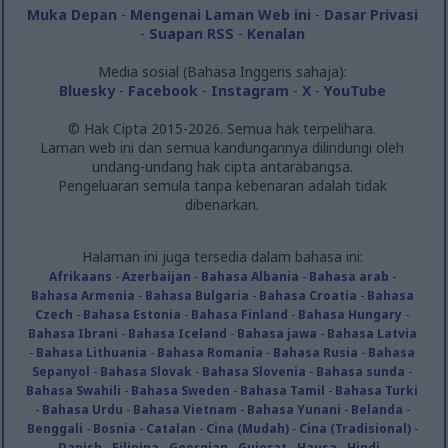
Muka Depan
-
Mengenai Laman Web ini
-
Dasar Privasi
-
Suapan RSS
-
Kenalan
Media sosial (Bahasa Inggeris sahaja):
Bluesky
-
Facebook
-
Instagram
-
X
-
YouTube
© Hak Cipta 2015-2026. Semua hak terpelihara.
Laman web ini dan semua kandungannya dilindungi oleh
undang-undang hak cipta antarabangsa.
Pengeluaran semula tanpa kebenaran adalah tidak
dibenarkan.
Halaman ini juga tersedia dalam bahasa ini:
Afrikaans
-
Azerbaijan
-
Bahasa Albania
-
Bahasa arab
-
Bahasa Armenia
-
Bahasa Bulgaria
-
Bahasa Croatia
-
Bahasa
Czech
-
Bahasa Estonia
-
Bahasa Finland
-
Bahasa Hungary
-
Bahasa Ibrani
-
Bahasa Iceland
-
Bahasa jawa
-
Bahasa Latvia
-
Bahasa Lithuania
-
Bahasa Romania
-
Bahasa Rusia
-
Bahasa
Sepanyol
-
Bahasa Slovak
-
Bahasa Slovenia
-
Bahasa sunda
-
Bahasa Swahili
-
Bahasa Sweden
-
Bahasa Tamil
-
Bahasa Turki
-
Bahasa Urdu
-
Bahasa Vietnam
-
Bahasa Yunani
-
Belanda
-
Benggali
-
Bosnia
-
Catalan
-
Cina (Mudah)
-
Cina (Tradisional)
-
Danish
-
Filipina
-
Georgian
-
Gujerat
-
Hausa
-
Hindi
-