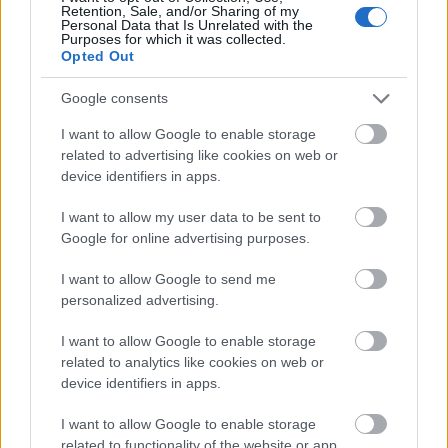
Mulakan dengan salad, di mana arugula boleh
Retention, Sale, and/or Sharing of my
menjadi tarikan utama atau dicampur dengan
Personal Data that Is Unrelated with the
Purposes for which it was collected.
sayur-sayuran lain. Tambahkannya ke dalam
Opted Out
sandwic atau balutan untuk kelainan yang rangup
dan berperisa. Cuba arugula, tomato ceri dan ayam
Google consents
panggang dalam hidangan pasta untuk hidangan
I want to allow Google to enable storage
yang berkhasiat dan lazat.
related to advertising like cookies on web or
Untuk meningkatkan manfaat kesihatan arugula,
device identifiers in apps.
padankannya dengan makanan yang tinggi vitamin
C. Buah sitrus, lada benggala atau tomato bukan
I want to allow my user data to be sent to
Google for online advertising purposes.
sahaja rasanya sedap digabungkan tetapi juga
membantu badan anda menyerap zat besi dengan
I want to allow Google to send me
lebih baik. Cara ini boleh menjadikan makanan
personalized advertising.
anda lebih sihat.
I want to allow Google to enable storage
Buat minuman yang menyegarkan dengan
related to analytics like cookies on web or
mencampurkan arugula ke dalam smoothie.
device identifiers in apps.
Kepahitannya yang sedikit sesuai digandingkan
dengan buah-buahan, menambahkan nutrien ke
I want to allow Google to enable storage
dalam minuman anda. Menambah arugula ke dalam
related to functionality of the website or app.