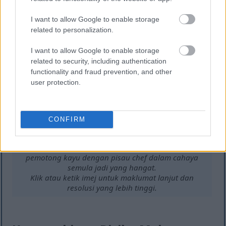
diet anda adalah mudah dan menyeronokkan,
membolehkan anda menemui rasa baharu.
I want to allow Google to enable storage
related to personalization.
I want to allow Google to enable storage
related to security, including authentication
functionality and fraud prevention, and other
user protection.
CONFIRM
Tangan memetik arugula segar di atas papan
pemotong kayu dengan pisau chef dalam cahaya
semula jadi yang hangat.
Klik atau ketik imej untuk maklumat lanjut dan
resolusi yang lebih tinggi.