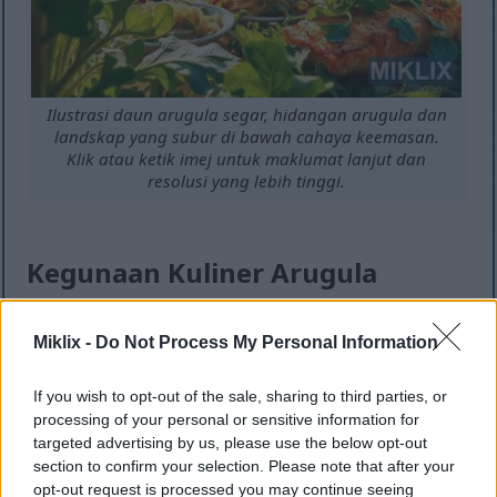
Ilustrasi daun arugula segar, hidangan arugula dan
landskap yang subur di bawah cahaya keemasan.
Klik atau ketik imej untuk maklumat lanjut dan
resolusi yang lebih tinggi.
Kegunaan Kuliner Arugula
Rasa lada benggala yang dimiliki arugula
Miklix -
Do Not Process My Personal Information
menjadikannya sesuai untuk pelbagai hidangan. Ia
sesuai untuk menambah rasa unik pada hidangan
If you wish to opt-out of the sale, sharing to third parties, or
anda. Gunakannya mentah dalam salad untuk
processing of your personal or sensitive information for
tekstur rangup dan warna yang cerah.
targeted advertising by us, please use the below opt-out
section to confirm your selection. Please note that after your
Apabila anda memasak dengan arugula, hidangan
opt-out request is processed you may continue seeing
anda akan menjadi lebih sedap. Cubalah ia sebagai