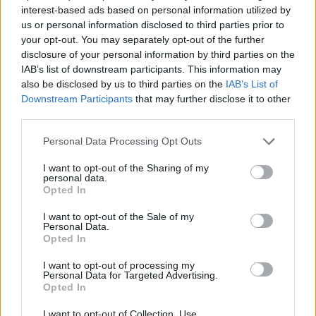
interest-based ads based on personal information utilized by
topping piza atau campurkan ke dalam pesto. Ia
us or personal information disclosed to third parties prior to
sesuai dihidangkan dengan sitrus, kacang dan keju,
your opt-out. You may separately opt-out of the further
menjadikannya sesuai untuk salad dan pasta.
disclosure of your personal information by third parties on the
IAB’s list of downstream participants. This information may
Rasa pedas arugula menjadikan sebarang hidangan
also be disclosed by us to third parties on the
IAB’s List of
lebih menarik. Ia sesuai untuk hidangan sejuk dan
Downstream Participants
that may further disclose it to other
panas. Menambah arugula ke dalam masakan anda
third parties.
boleh mencetuskan idea baharu di dapur.
Please note that this website/app uses one or more Google
Personal Data Processing Opt Outs
services and may gather and store information including but
Menggabungkan Arugula ke
not limited to your visit or usage behaviour. You may click to
I want to opt-out of the Sharing of my
personal data.
grant or deny consent to Google and its third-party tags to
dalam Diet Anda
Opted In
use your data for below specified purposes in below Google
consent section.
I want to opt-out of the Sale of my
Personal Data.
Arugula menambahkan rasa pedas pada hidangan
Opted In
anda. Ia mudah ditambah ke dalam pelbagai
hidangan, menjadikan hidangan anda menarik.
I want to opt-out of processing my
Personal Data for Targeted Advertising.
Anda boleh mencuba pelbagai cara untuk
Opted In
menikmati arugula dalam masakan anda.
I want to opt-out of Collection, Use,