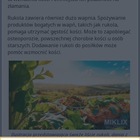
złamania.
Rukola zawiera również dużo wapnia. Spożywanie
produktów bogatych w wapń, takich jak rukola,
pomaga utrzymać gęstość kości. Może to zapobiegać
osteoporozie, powszechnej chorobie kości u osób
starszych. Dodawanie rukoli do posiłków może
pomóc wzmocnić kości.
Ilustracja przedstawiająca świeże liście rukoli, dania z