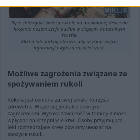
Ręce zbierające świeżą rukolę na drewnianej desce do
krojenia nożem szefa kuchni w ciepłym, naturalnym
świetle.
Kliknij lub dotknij obrazu, aby uzyskać więcej
informacji i wyższą rozdzielczość.
Możliwe zagrożenia związane ze
spożywaniem rukoli
Rukola jest ceniona za swój smak i korzyści
zdrowotne. Wiąże się jednak z pewnymi
zagrożeniami. Wysoka zawartość witaminy K może
wpływać na krzepnięcie krwi. Osoby przyjmujące
leki rozrzedzające krew powinny uważać na
spożycie rukoli.