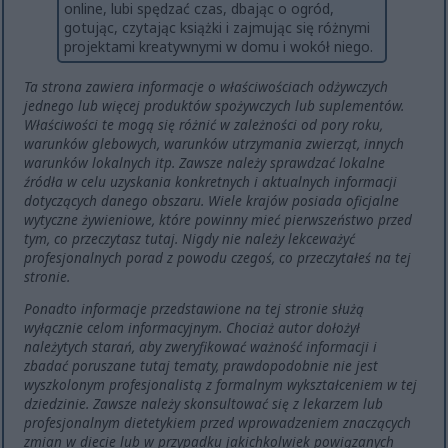
online, lubi spędzać czas, dbając o ogród,
gotując, czytając książki i zajmując się różnymi
projektami kreatywnymi w domu i wokół niego.
Ta strona zawiera informacje o właściwościach odżywczych
jednego lub więcej produktów spożywczych lub suplementów.
Właściwości te mogą się różnić w zależności od pory roku,
warunków glebowych, warunków utrzymania zwierząt, innych
warunków lokalnych itp. Zawsze należy sprawdzać lokalne
źródła w celu uzyskania konkretnych i aktualnych informacji
dotyczących danego obszaru. Wiele krajów posiada oficjalne
wytyczne żywieniowe, które powinny mieć pierwszeństwo przed
tym, co przeczytasz tutaj. Nigdy nie należy lekceważyć
profesjonalnych porad z powodu czegoś, co przeczytałeś na tej
stronie.
Ponadto informacje przedstawione na tej stronie służą
wyłącznie celom informacyjnym. Chociaż autor dołożył
należytych starań, aby zweryfikować ważność informacji i
zbadać poruszane tutaj tematy, prawdopodobnie nie jest
wyszkolonym profesjonalistą z formalnym wykształceniem w tej
dziedzinie. Zawsze należy skonsultować się z lekarzem lub
profesjonalnym dietetykiem przed wprowadzeniem znaczących
zmian w diecie lub w przypadku jakichkolwiek powiązanych