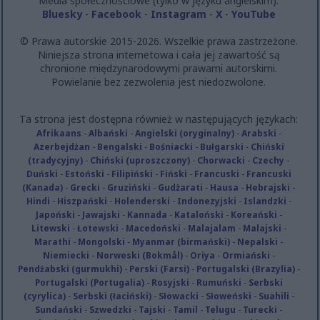
Media społecznościowe (tylko w języku angielskim):
Bluesky
-
Facebook
-
Instagram
-
X
-
YouTube
© Prawa autorskie 2015-2026. Wszelkie prawa zastrzeżone.
Niniejsza strona internetowa i cała jej zawartość są
chronione międzynarodowymi prawami autorskimi.
Powielanie bez zezwolenia jest niedozwolone.
Ta strona jest dostępna również w następujących językach:
Afrikaans
-
Albański
-
Angielski (oryginalny)
-
Arabski
-
Azerbejdżan
-
Bengalski
-
Bośniacki
-
Bułgarski
-
Chiński
(tradycyjny)
-
Chiński (uproszczony)
-
Chorwacki
-
Czechy
-
Duński
-
Estoński
-
Filipiński
-
Fiński
-
Francuski
-
Francuski
(Kanada)
-
Grecki
-
Gruziński
-
Gudżarati
-
Hausa
-
Hebrajski
-
Hindi
-
Hiszpański
-
Holenderski
-
Indonezyjski
-
Islandzki
-
Japoński
-
Jawajski
-
Kannada
-
Kataloński
-
Koreański
-
Litewski
-
Łotewski
-
Macedoński
-
Malajalam
-
Malajski
-
Marathi
-
Mongolski
-
Myanmar (birmański)
-
Nepalski
-
Niemiecki
-
Norweski (Bokmål)
-
Oriya
-
Ormiański
-
Pendżabski (gurmukhi)
-
Perski (Farsi)
-
Portugalski (Brazylia)
-
Portugalski (Portugalia)
-
Rosyjski
-
Rumuński
-
Serbski
(cyrylica)
-
Serbski (łaciński)
-
Słowacki
-
Słoweński
-
Suahili
-
Sundański
-
Szwedzki
-
Tajski
-
Tamil
-
Telugu
-
Turecki
-