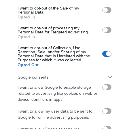
staje się bardziej wyrazisty. Świetnie smakuje
use your data for below specified purposes in below Google
zarówno na zimno, jak i na ciepło. Dodanie rukoli do
consent section.
I want to opt-out of the Sale of my
Personal Data.
potraw może zainspirować Cię do nowych pomysłów
Opted In
w kuchni.
I want to opt-out of processing my
Personal Data for Targeted Advertising.
Opted In
Włącz rukolę do swojej diety
I want to opt-out of Collection, Use,
Retention, Sale, and/or Sharing of my
Rukola nadaje potrawom pieprzny smak. Łatwo ją
Personal Data that Is Unrelated with the
Purposes for which it was collected.
dodać do wielu dań, dzięki czemu posiłki nabiorą
Opted Out
wyjątkowego charakteru. Możesz wypróbować
różne sposoby wykorzystania rukoli w kuchni.
Google consents
Zacznij od sałatek, w których rukola może stanowić
I want to allow Google to enable storage
główny element lub być łączona z innymi zielonymi
related to advertising like cookies on web or
warzywami. Dodaj ją do kanapek lub wrapów, aby
device identifiers in apps.
nadać im chrupiącego, aromatycznego charakteru.
Spróbuj rukoli, pomidorków koktajlowych i
I want to allow my user data to be sent to
grillowanego kurczaka w daniu z makaronem, aby
Google for online advertising purposes.
uzyskać pożywny i smaczny posiłek.