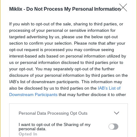
rukolą i bujny krajobraz w złotym świetle.
Kliknij lub dotknij obrazu, aby uzyskać więcej
Miklix -
Do Not Process My Personal Information
informacji i wyższą rozdzielczość.
If you wish to opt-out of the sale, sharing to third parties, or
processing of your personal or sensitive information for
Kulinarne zastosowania rukoli
targeted advertising by us, please use the below opt-out
section to confirm your selection. Please note that after your
opt-out request is processed you may continue seeing
Pieprzny smak rukoli sprawia, że świetnie nadaje
interest-based ads based on personal information utilized by
się do wielu dań. Idealnie nadaje potrawom
us or personal information disclosed to third parties prior to
wyjątkowego smaku. Używaj jej na surowo w
your opt-out. You may separately opt-out of the further
sałatkach, aby uzyskać chrupiącą konsystencję i
disclosure of your personal information by third parties on the
wyrazisty kolor.
IAB’s list of downstream participants. This information may
also be disclosed by us to third parties on the
IAB’s List of
Z rukolą Twoje dania będą jeszcze smaczniejsze.
Downstream Participants
that may further disclose it to other
Wypróbuj ją jako dodatek do pizzy lub dodaj do
third parties.
pesto. Dobrze komponuje się z cytrusami, orzechami
Please note that this website/app uses one or more Google
i serem, dzięki czemu idealnie nadaje się do sałatek
Personal Data Processing Opt Outs
services and may gather and store information including but
i makaronów.
not limited to your visit or usage behaviour. You may click to
I want to opt-out of the Sharing of my
personal data.
Pikantny smak rukoli sprawia, że każdy posiłek
grant or deny consent to Google and its third-party tags to
Opted In