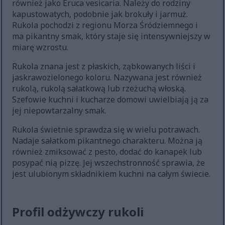
również jako Eruca vesicaria. Należy do rodziny
kapustowatych, podobnie jak brokuły i jarmuż.
Rukola pochodzi z regionu Morza Śródziemnego i
ma pikantny smak, który staje się intensywniejszy w
miarę wzrostu.
Rukola znana jest z płaskich, ząbkowanych liści i
jaskrawozielonego koloru. Nazywana jest również
rukolą, rukolą sałatkową lub rzeżuchą włoską.
Szefowie kuchni i kucharze domowi uwielbiają ją za
jej niepowtarzalny smak.
Rukola świetnie sprawdza się w wielu potrawach.
Nadaje sałatkom pikantnego charakteru. Można ją
również zmiksować z pesto, dodać do kanapek lub
posypać nią pizzę. Jej wszechstronność sprawia, że
jest ulubionym składnikiem kuchni na całym świecie.
Profil odżywczy rukoli