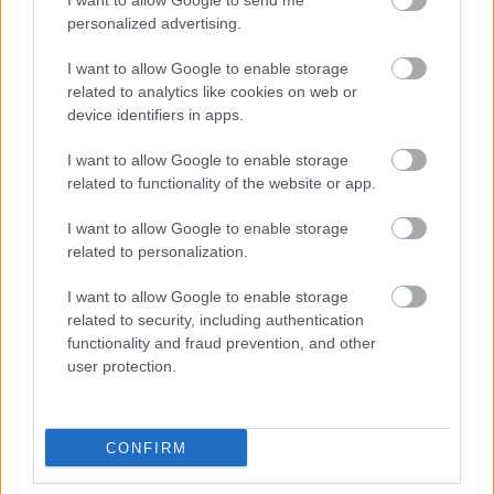
I want to allow Google to send me
Aby wzmocnić prozdrowotne właściwości rukoli, łącz
personalized advertising.
ją z produktami bogatymi w witaminę C. Cytrusy,
I want to allow Google to enable storage
papryka czy pomidory nie tylko świetnie smakują
related to analytics like cookies on web or
razem, ale także pomagają organizmowi lepiej
device identifiers in apps.
wchłaniać żelazo. Ta sztuczka może sprawić, że
Twoje posiłki będą jeszcze zdrowsze.
I want to allow Google to enable storage
related to functionality of the website or app.
Przygotuj orzeźwiający napój, dodając rukolę do
koktajli. Jej lekka goryczka dobrze komponuje się z
I want to allow Google to enable storage
owocami, wzbogacając Twój napój o składniki
related to personalization.
odżywcze. Dodanie rukoli do diety jest łatwe i
przyjemne, pozwalając Ci odkrywać nowe smaki.
I want to allow Google to enable storage
related to security, including authentication
functionality and fraud prevention, and other
user protection.
CONFIRM