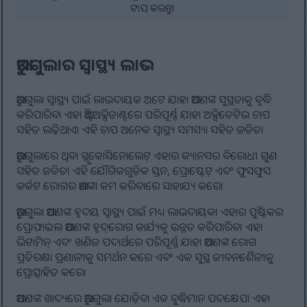
ଟାପ୍ କରନ୍ତୁ।
ଆରୁଗୁଲାର ସ୍ୱାସ୍ଥ୍ୟ ଲାଭ
ଆରୁଗୁଲା ସ୍ୱାସ୍ଥ୍ୟ ପାଇଁ ଲାଭଦାୟକ ଅଟେ ଯାହା ଆପଣଙ୍କ ସୁସ୍ଥତାକୁ ବୃଦ୍ଧି
କରିପାରିବ। ଏହା ଆଣ୍ଟିଅକ୍ସିଡାଣ୍ଟରେ ପରିପୂର୍ଣ୍ଣ ଯାହା ଅକ୍ସିଡେଟିଭ ଚାପ
ସହିତ ଲଢ଼ିଥାଏ। ଏହି ଚାପ ଅନେକ ସ୍ୱାସ୍ଥ୍ୟ ସମସ୍ୟା ସହିତ ଜଡିତ।
ଆରୁଗୁଲାରେ ଥିବା ଗ୍ଲୁକୋସିନୋଲେଟ୍ ଏହାର କ୍ୟାନସର ବିରୋଧୀ ଗୁଣ
ସହିତ ଜଡିତ। ଏହି ଯୌଗିକଗୁଡ଼ିକ ସ୍ତନ, ପ୍ରୋଷ୍ଟେଟ୍ ଏବଂ ଫୁସଫୁସ
କର୍କଟ ରୋଗର ଆଶଙ୍କା କମ କରିବାରେ ସାହାଯ୍ୟ କରେ।
ଆରୁଗୁଲା ଆପଣଙ୍କ ହୃଦୟ ସ୍ୱାସ୍ଥ୍ୟ ପାଇଁ ମଧ୍ୟ ଲାଭଦାୟକ। ଏହାର ପୁଷ୍ଟିକର
ପ୍ରୋଫାଇଲ୍ ଆପଣଙ୍କ ହୃଦ୍‌ରୋଗ କାର୍ଯ୍ୟକୁ ଉନ୍ନତ କରିପାରିବ। ଏହା
ଭିଟାମିନ୍ ଏବଂ ଖଣିଜ ପଦାର୍ଥରେ ପରିପୂର୍ଣ୍ଣ ଯାହା ଆପଣଙ୍କ ରୋଗ
ପ୍ରତିରକ୍ଷା ପ୍ରଣାଳୀକୁ ସମର୍ଥନ କରେ ଏବଂ ଏକ ସୁସ୍ଥ ଜୀବନଶୈଳୀକୁ
ପ୍ରୋତ୍ସାହିତ କରେ।
ଆପଣଙ୍କ ଖାଦ୍ୟରେ ଆରୁଗୁଲା ଯୋଡ଼ିବା ଏକ ବୁଦ୍ଧିମାନ ପଦକ୍ଷେପ। ଏହା