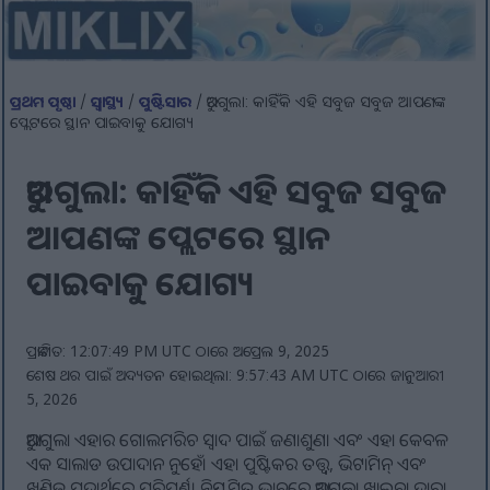
ପ୍ରଥମ ପୃଷ୍ଠା
/
ସ୍ୱାସ୍ଥ୍ୟ
/
ପୁଷ୍ଟିସାର
/ ଅରୁଗୁଲା: କାହିଁକି ଏହି ସବୁଜ ସବୁଜ ଆପଣଙ୍କ
ପ୍ଲେଟରେ ସ୍ଥାନ ପାଇବାକୁ ଯୋଗ୍ୟ
ଅରୁଗୁଲା: କାହିଁକି ଏହି ସବୁଜ ସବୁଜ
ଆପଣଙ୍କ ପ୍ଲେଟରେ ସ୍ଥାନ
ପାଇବାକୁ ଯୋଗ୍ୟ
ପ୍ରକାଶିତ: 12:07:49 PM UTC ଠାରେ ଅପ୍ରେଲ 9, 2025
ଶେଷ ଥର ପାଇଁ ଅଦ୍ୟତନ ହୋଇଥିଲା: 9:57:43 AM UTC ଠାରେ ଜାନୁଆରୀ
5, 2026
ଆରୁଗୁଲା ଏହାର ଗୋଲମରିଚ ସ୍ୱାଦ ପାଇଁ ଜଣାଶୁଣା ଏବଂ ଏହା କେବଳ
ଏକ ସାଲାଡ ଉପାଦାନ ନୁହେଁ। ଏହା ପୁଷ୍ଟିକର ତତ୍ତ୍ୱ, ଭିଟାମିନ୍ ଏବଂ
ଖଣିଜ ପଦାର୍ଥରେ ପରିପୂର୍ଣ୍ଣ। ନିୟମିତ ଭାବରେ ଆରୁଗୁଲା ଖାଇବା ଦ୍ୱାରା