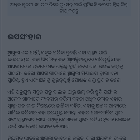
ଅଧିକ ସୂଚନା ଏବଂ ଉଚ୍ଚ ରିଜୋଲ୍ୟୁସନ୍ ପାଇଁ ପ୍ରତିଛବି ଉପରେ କ୍ଲିକ୍ କିମ୍ବା
ଟାପ୍ କରନ୍ତୁ।
ଉପସଂହାର
ଆରୁଗୁଲା ଏକ ଟ୍ରେଣ୍ଡି ସବୁଜ ପରିବା ନୁହେଁ; ଏହା ସ୍ୱାସ୍ଥ୍ୟ ପାଇଁ
ଲାଭଦାୟକ। ଏହା ଭିଟାମିନ୍ ଏବଂ ଆଣ୍ଟିଅକ୍ସିଡାଣ୍ଟରେ ପରିପୂର୍ଣ୍ଣ ଯାହା
ଆପଣଙ୍କ ରୋଗ ପ୍ରତିରୋଧକ ଶକ୍ତିକୁ ବୃଦ୍ଧି କରେ ଏବଂ ଆପଣଙ୍କ ହାଡ଼କୁ
ସାହାଯ୍ୟ କରେ। ଆପଣଙ୍କ ଖାଦ୍ୟରେ ଆରୁଗୁଲା ମିଶାଇବା ଦ୍ୱାରା ଏହା
ସ୍ୱାଦିଷ୍ଟ ହୁଏ ଏବଂ ଆପଣଙ୍କୁ ଗୁରୁତ୍ୱପୂର୍ଣ୍ଣ ପୋଷକ ତତ୍ତ୍ୱ ପ୍ରଦାନ କରେ।
ଏହି ପତ୍ରଯୁକ୍ତ ସବୁଜ ପତ୍ର ସାଲାଡ ଠାରୁ ଆରମ୍ଭ କରି ସ୍ମୁଦି ପର୍ଯ୍ୟନ୍ତ
ଅନେକ ଖାଦ୍ୟରେ ବ୍ୟବହାର କରିବା ସହଜ। ଅଧିକ ଲୋକ ଏହାର
ସ୍ୱାସ୍ଥ୍ୟଗତ ଲାଭ ବିଷୟରେ ଜାଣିବା ସହିତ, ଏହାକୁ ଆପଣଙ୍କ ଖାଦ୍ୟରେ
ସାମିଲ କରିବାର ଏହା ଉପଯୁକ୍ତ ସମୟ। ଏହାର ଗୋଲମରିଚ ସ୍ୱାଦ
ଏବଂ ସ୍ୱାସ୍ଥ୍ୟଗତ ଲାଭ ଏହାକୁ ସେମାନଙ୍କ ସ୍ୱାସ୍ଥ୍ୟ ପ୍ରତି ଯତ୍ନବାନ ଲୋକଙ୍କ
ପାଇଁ ଏକ ନିହାତି ଆବଶ୍ୟକ କରିଥାଏ।
ନିୟମିତ ଭାବରେ ଆରୁଗୁଲା ବ୍ୟବହାର କରିବା ଦ୍ଵାରା ଆପଣଙ୍କ ଖାଦ୍ୟରେ