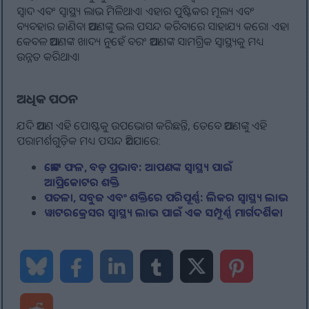
ସ୍ୱାଦ ଏବଂ ସ୍ୱାସ୍ଥ୍ୟ ଲାଭ ମିଳିଥାଏ। ଏହାର ପୁଷ୍ଟିକର ମୂଲ୍ୟ ଏବଂ
ବ୍ୟବହାର ଜାଣିବା ଆପଣଙ୍କୁ ଭଲ ପସନ୍ଦ କରିବାରେ ସାହାଯ୍ୟ କରେ। ଏହା
କେବଳ ଆପଣଙ୍କ ଖାଦ୍ୟ ନୁହେଁ ବରଂ ଆପଣଙ୍କ ସାମଗ୍ରିକ ସ୍ୱାସ୍ଥ୍ୟକୁ ମଧ୍ୟ
ଉନ୍ନତ କରିଥାଏ।
ଅଧିକ ପଠନ
ଯଦି ଆପଣ ଏହି ପୋଷ୍ଟକୁ ଉପଭୋଗ କରିଛନ୍ତି, ତେବେ ଆପଣଙ୍କୁ ଏହି
ପରାମର୍ଶଗୁଡ଼ିକ ମଧ୍ୟ ପସନ୍ଦ ଆସିପାରେ:
ଛୋଟ ଫଳ, ବଡ଼ ପ୍ରଭାବ: ଆପଣଙ୍କ ସ୍ୱାସ୍ଥ୍ୟ ପାଇଁ
ଆପ୍ରିକୋଟର ଶକ୍ତି
ପତଳା, ସବୁଜ ଏବଂ ଶକ୍ତିରେ ପରିପୂର୍ଣ୍ଣ: ଲିକର ସ୍ୱାସ୍ଥ୍ୟ ଲାଭ
ୱାଟରକ୍ରେସର ସ୍ୱାସ୍ଥ୍ୟ ଲାଭ ପାଇଁ ଏକ ସମ୍ପୂର୍ଣ୍ଣ ମାର୍ଗଦର୍ଶିକା