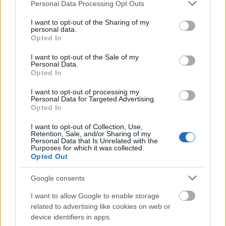
Please note that this website/app uses one or more Google
Personal Data Processing Opt Outs
services and may gather and store information including but
not limited to your visit or usage behaviour. You may click to
I want to opt-out of the Sharing of my
personal data.
ଆପଣଙ୍କ ଖାଦ୍ୟରେ ଆରୁଗୁଲାକୁ ସାମିଲ କରିବା
grant or deny consent to Google and its third-party tags to
Opted In
use your data for below specified purposes in below Google
consent section.
I want to opt-out of the Sale of my
ଆରୁଗୁଲା ଆପଣଙ୍କ ଖାଦ୍ୟରେ ଗୋଲମରିଚ ସ୍ୱାଦ ଯୋଗ କରେ। ଏହାକୁ
Personal Data.
ଅନେକ ଖାଦ୍ୟରେ ମିଶାଇବା ସହଜ, ଯାହା ଆପଣଙ୍କ ଖାଦ୍ୟକୁ ଆକର୍ଷଣୀୟ
Opted In
କରିଥାଏ। ଆପଣ ଆପଣଙ୍କ ରୋଷେଇରେ ଆରୁଗୁଲାର ମଜା ନେବା ପାଇଁ
I want to opt-out of processing my
ବିଭିନ୍ନ ଉପାୟ ଚେଷ୍ଟା କରିପାରିବେ।
Personal Data for Targeted Advertising.
Opted In
ସାଲାଡ ସହିତ ଆରମ୍ଭ କରନ୍ତୁ, ଯେଉଁଠାରେ ଆରୁଗୁଲା ମୁଖ୍ୟ ଆକର୍ଷଣ
ହୋଇପାରେ କିମ୍ବା ଅନ୍ୟ ସବୁଜ ସହିତ ମିଶ୍ରିତ ହୋଇପାରେ। ଏକ କ୍ରଞ୍ଚି,
I want to opt-out of Collection, Use,
Retention, Sale, and/or Sharing of my
ସ୍ୱାଦିଷ୍ଟ ମୋଡ଼ ପାଇଁ ଏହାକୁ ସାଣ୍ଡୱିଚ୍ କିମ୍ବା ରାପ୍ସରେ ଯୋଡନ୍ତୁ। ଏକ
Personal Data that Is Unrelated with the
ପୁଷ୍ଟିକର ଏବଂ ସ୍ୱାଦିଷ୍ଟ ଖାଦ୍ୟ ପାଇଁ ପାସ୍ତା ଡିସ୍‌ରେ ଆରୁଗୁଲା, ଚେରି
Purposes for which it was collected.
Opted Out
ଟମାଟୋ ଏବଂ ଗ୍ରୀଲ୍ଡ ଚିକେନ୍ ଚେଷ୍ଟା କରନ୍ତୁ।
ଆରୁଗୁଲାର ସ୍ୱାସ୍ଥ୍ୟ ଲାଭ ବୃଦ୍ଧି କରିବା ପାଇଁ, ଏହାକୁ ଭିଟାମିନ୍ ସି ଯୁକ୍ତ
Google consents
ଖାଦ୍ୟ ସହିତ ମିଶାଇ ଦିଅନ୍ତୁ। ସାଇଟ୍ରସ୍ ଫଳ, ଗୋଲମରିଚ, କିମ୍ବା
I want to allow Google to enable storage
ଟମାଟୋ କେବଳ ସ୍ୱାଦିଷ୍ଟ ନୁହେଁ ବରଂ ଆପଣଙ୍କ ଶରୀରକୁ ଲୌହକୁ ଭଲ
related to advertising like cookies on web or
ଭାବରେ ଶୋଷଣ କରିବାରେ ମଧ୍ୟ ସାହାଯ୍ୟ କରେ। ଏହି ଉପାୟ ଆପଣଙ୍କ
device identifiers in apps.
ଖାଦ୍ୟକୁ ଆହୁରି ସ୍ୱାସ୍ଥ୍ୟକର କରିପାରିବ।