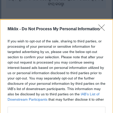
ଟାପ୍ କରନ୍ତୁ।
ଆରୁଗୁଲାର ରୋଷେଇ ବ୍ୟବହାର
Miklix -
Do Not Process My Personal Information
ଆରୁଗୁଲାର ଗୋଲମରିଚ ସ୍ୱାଦ ଏହାକୁ ଅନେକ ଖାଦ୍ୟ ପାଇଁ ଉତ୍ତମ
If you wish to opt-out of the sale, sharing to third parties, or
କରିଥାଏ। ଏହା ଆପଣଙ୍କ ଖାଦ୍ୟରେ ଏକ ଅନନ୍ୟ ସ୍ୱାଦ ଯୋଡିବା ପାଇଁ
processing of your personal or sensitive information for
ଉପଯୁକ୍ତ। ଏହାକୁ କଞ୍ଚା ଭାବରେ ସାଲାଡରେ ବ୍ୟବହାର କରନ୍ତୁ ଯାହା
targeted advertising by us, please use the below opt-out
ଦ୍ଵାରା ଏହାର ଗଠନ ଏବଂ ଉଜ୍ଜ୍ୱଳ ରଙ୍ଗ ସୁଗମ ହେବ।
section to confirm your selection. Please note that after your
opt-out request is processed you may continue seeing
ଯେତେବେଳେ ଆପଣ ଆରୁଗୁଲା ସହିତ ରାନ୍ଧନ୍ତି, ଆପଣଙ୍କର ଖାଦ୍ୟ ଆହୁରି ଭଲ
interest-based ads based on personal information utilized by
ହୋଇଯାଏ। ଏହାକୁ ପିଜା ଟପିଂ ଭାବରେ ଚେଷ୍ଟା କରନ୍ତୁ କିମ୍ବା ଏହାକୁ
us or personal information disclosed to third parties prior to
ପେଷ୍ଟୋରେ ମିଶାନ୍ତୁ। ଏହା ସାଇଟ୍ରସ୍, ବାଦାମ ଏବଂ ପନିର ସହିତ ଭଲ
your opt-out. You may separately opt-out of the further
ଭାବରେ ମିଶିଯାଏ, ଏହାକୁ ସାଲାଡ ଏବଂ ପାସ୍ତା ପାଇଁ ଉପଯୁକ୍ତ
disclosure of your personal information by third parties on the
କରିଥାଏ।
IAB’s list of downstream participants. This information may
also be disclosed by us to third parties on the
IAB’s List of
ଆରୁଗୁଲାର ମସଲାଯୁକ୍ତ ସ୍ୱାଦ ଯେକୌଣସି ଖାଦ୍ୟକୁ ଅଧିକ ରୋମାଞ୍ଚକର
Downstream Participants
that may further disclose it to other
କରିଥାଏ। ଏହା ଥଣ୍ଡା ଏବଂ ଗରମ ଉଭୟ ଖାଦ୍ୟ ପାଇଁ ଉତ୍ତମ। ଆପଣଙ୍କ
third parties.
ରୋଷେଇରେ ଆରୁଗୁଲା ମିଶାଇବା ରୋଷେଇ ଘରେ ନୂତନ ଚିନ୍ତାଧାରା
ସୃଷ୍ଟି କରିପାରେ।