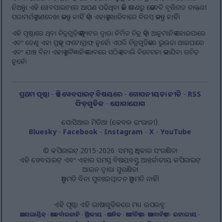
ନିଅନ୍ତୁ। ଏହି ୱେବସାଇଟରେ ଆପଣ ପଢିଥିବା କିଛି କାରଣରୁ କେବେବି ବୃତ୍ତିଗତ ଡାକ୍ତରୀ
ପରାମର୍ଶକୁ ଅଣଦେଖା କରନ୍ତୁ ନାହିଁ କିମ୍ବା ଏହାକୁ ଖୋଜିବାରେ ବିଳମ୍ବ କରନ୍ତୁ ନାହିଁ।
ଏହି ପୃଷ୍ଠାରେ ଥିବା ଚିତ୍ରଗୁଡ଼ିକ କମ୍ପ୍ୟୁଟର ଦ୍ୱାରା ନିର୍ମିତ ଚିତ୍ର କିମ୍ବା ଆନୁମାନିକ ହୋଇପାରେ
ଏବଂ ତେଣୁ ଏହା ପ୍ରକୃତ ଫଟୋଗ୍ରାଫ୍ ନୁହେଁ। ଏପରି ଚିତ୍ରଗୁଡ଼ିକରେ ଭୁଲତା ଥାଇପାରେ
ଏବଂ ଯାଞ୍ଚ ବିନା ଏହାକୁ ବୈଜ୍ଞାନିକ ଭାବରେ ସଠିକ୍ ବୋଲି ବିବେଚନା କରାଯିବା ଉଚିତ୍
ନୁହେଁ।
ପ୍ରଥମ ପୃଷ୍ଠା
-
ଏହି ୱେବସାଇଟ୍ ବିଷୟରେ
-
ଗୋପନୀୟତା ନୀତି
-
RSS
ଫିଡ୍‌ଗୁଡିକ
-
ଯୋଗାଯୋଗ
ସୋସିଆଲ ମିଡିଆ (କେବଳ ଇଂରାଜୀ):
Bluesky
-
Facebook
-
Instagram
-
X
-
YouTube
© କପିରାଇଟ୍ 2015-2026. ସମସ୍ତ ଅଧିକାର ସଂରକ୍ଷିତ।
ଏହି ୱେବସାଇଟ୍ ଏବଂ ଏହାର ସମସ୍ତ ବିଷୟବସ୍ତୁ ଆନ୍ତର୍ଜାତୀୟ କପିରାଇଟ୍
ଆଇନ ଦ୍ୱାରା ସୁରକ୍ଷିତ।
ଅନୁମତି ବିନା ପୁନଃଉତ୍ପାଦନ ଅନୁମତି ନାହିଁ।
ଏହି ପୃଷ୍ଠା ଏହି ଭାଷାଗୁଡ଼ିକରେ ମଧ୍ୟ ଉପଲବ୍ଧ:
ଆଇସଲାଣ୍ଡିକ୍
-
ଆଜେର୍ବାଇଜାନି
-
ଆଫ୍ରିକୀୟ
-
ଆରବିକ
-
ଆର୍ମେନିଆନ୍
-
ଆଲବାନିଆନ୍
-
ଇଟାଲୀୟ
-