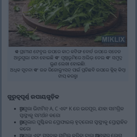
ଏକ ଗ୍ରାମୀଣ ଟେବୁଲ ଉପରେ କାଠ କଟିଙ୍ଗ ବୋର୍ଡ ଉପରେ ସତେଜ
ଆରୁଗୁଲା ଗଦା ହୋଇଛି ଏବଂ ପୃଷ୍ଠଭୂମିରେ ଅଲିଭ୍ ତେଲ ଏବଂ ସମୁଦ୍ର
ଲୁଣ ଲେଖା ହୋଇଛି।.
ଅଧିକ ସୂଚନା ଏବଂ ଉଚ୍ଚ ରିଜୋଲ୍ୟୁସନ୍ ପାଇଁ ପ୍ରତିଛବି ଉପରେ କ୍ଲିକ୍ କିମ୍ବା
ଟାପ୍ କରନ୍ତୁ।
ଗୁରୁତ୍ୱପୂର୍ଣ୍ଣ ଉପାୟଗୁଡ଼ିକ
ଆରୁଗୁଲା ଭିଟାମିନ୍ A, C ଏବଂ K ରେ ଭରପୂର, ଯାହା ସାମଗ୍ରିକ
ସ୍ୱାସ୍ଥ୍ୟକୁ ସମର୍ଥନ କରେ।
ଆରୁଗୁଲାର ପୁଷ୍ଟିକର ପ୍ରୋଫାଇଲ୍ ହୃଦ୍‌ରୋଗ ସ୍ୱାସ୍ଥ୍ୟକୁ ପ୍ରୋତ୍ସାହିତ
କରେ।
ଆରୁଗୁଲା ଏବଂ ସୁସ୍ଥତାକୁ ସାମିଲ କରିବା ଦ୍ଵାରା ଆପଣଙ୍କର ରୋଗ