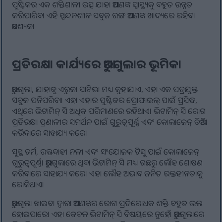
ପୁଷ୍ଟିକର ଏକ ଶକ୍ତିଶାଳୀ ଉତ୍ସ ଯାହା ଆପଣଙ୍କ ସ୍ୱାସ୍ଥ୍ୟକୁ ବହୁତ ଉନ୍ନତ
କରିପାରିବ। ଏହି ସ୍ପନ୍ଦନଶୀଳ ସବୁଜ ରଙ୍ଗ ଆପଣଙ୍କ ଖାଦ୍ୟରେ ରହିବା
ଆବଶ୍ୟକ।
ପ୍ରତିରକ୍ଷା କାର୍ଯ୍ୟରେ ଆରୁଗୁଲାର ଭୂମିକା
ଆରୁଗୁଲା, ଯାହାକୁ ଏରୁକା ସାଟିଭା ମଧ୍ୟ କୁହାଯାଏ, ଏହା ଏକ ପତ୍ରଯୁକ୍ତ
ସବୁଜ ପନିପରିବା। ଏହା ଏହାର ପୁଷ୍ଟିକର ପ୍ରୋଫାଇଲ୍ ପାଇଁ ପ୍ରସିଦ୍ଧ,
ଏଥିରେ ଭିଟାମିନ୍ ସି ଅଧିକ ପରିମାଣରେ ରହିଥାଏ। ଭିଟାମିନ୍ ସି ରୋଗ
ପ୍ରତିରକ୍ଷା ପ୍ରଣାଳୀର ସମର୍ଥନ ପାଇଁ ଗୁରୁତ୍ୱପୂର୍ଣ୍ଣ ଏବଂ କୋଲାଜେନ୍ ତିଆରି
କରିବାରେ ସାହାଯ୍ୟ କରେ।
ସୁସ୍ଥ ଚର୍ମ, ରକ୍ତବାହୀ ନଳୀ ଏବଂ ସଂଯୋଜକ ଟିସୁ ପାଇଁ କୋଲାଜେନ୍
ଗୁରୁତ୍ୱପୂର୍ଣ୍ଣ। ଆରୁଗୁଲାରେ ଥିବା ଭିଟାମିନ୍ ସି ମଧ୍ୟ ଗଛରୁ ଲୌହ ଶୋଷଣ
କରିବାରେ ସାହାଯ୍ୟ କରେ। ଏହା ଲୌହ ଅଭାବ ଜନିତ ରକ୍ତହୀନତାକୁ
ରୋକିଥାଏ।
ଆରୁଗୁଲା ଖାଇବା ଦ୍ଵାରା ଆପଣଙ୍କର ରୋଗ ପ୍ରତିରୋଧକ ଶକ୍ତି ବହୁତ ଭଲ
ହୋଇପାରେ। ଏହା କେବଳ ଭିଟାମିନ୍ ସି ବିଷୟରେ ନୁହେଁ। ଆରୁଗୁଲାରେ