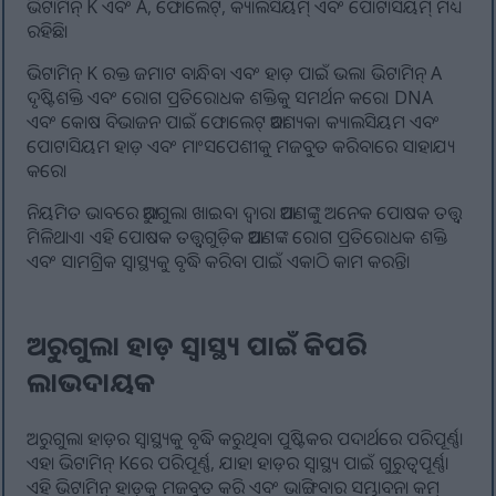
ଭିଟାମିନ୍ K ଏବଂ A, ଫୋଲେଟ୍, କ୍ୟାଲସିୟମ୍ ଏବଂ ପୋଟାସିୟମ୍ ମଧ୍ୟ
ରହିଛି।
ଭିଟାମିନ୍ K ରକ୍ତ ଜମାଟ ବାନ୍ଧିବା ଏବଂ ହାଡ଼ ପାଇଁ ଭଲ। ଭିଟାମିନ୍ A
ଦୃଷ୍ଟିଶକ୍ତି ଏବଂ ରୋଗ ପ୍ରତିରୋଧକ ଶକ୍ତିକୁ ସମର୍ଥନ କରେ। DNA
ଏବଂ କୋଷ ବିଭାଜନ ପାଇଁ ଫୋଲେଟ୍ ଆବଶ୍ୟକ। କ୍ୟାଲସିୟମ ଏବଂ
ପୋଟାସିୟମ ହାଡ଼ ଏବଂ ମାଂସପେଶୀକୁ ମଜବୁତ କରିବାରେ ସାହାଯ୍ୟ
କରେ।
ନିୟମିତ ଭାବରେ ଆରୁଗୁଲା ଖାଇବା ଦ୍ୱାରା ଆପଣଙ୍କୁ ଅନେକ ପୋଷକ ତତ୍ତ୍ୱ
ମିଳିଥାଏ। ଏହି ପୋଷକ ତତ୍ତ୍ୱଗୁଡ଼ିକ ଆପଣଙ୍କ ରୋଗ ପ୍ରତିରୋଧକ ଶକ୍ତି
ଏବଂ ସାମଗ୍ରିକ ସ୍ୱାସ୍ଥ୍ୟକୁ ବୃଦ୍ଧି କରିବା ପାଇଁ ଏକାଠି କାମ କରନ୍ତି।
ଅରୁଗୁଲା ହାଡ଼ ସ୍ୱାସ୍ଥ୍ୟ ପାଇଁ କିପରି
ଲାଭଦାୟକ
ଅରୁଗୁଲା ହାଡ଼ର ସ୍ୱାସ୍ଥ୍ୟକୁ ବୃଦ୍ଧି କରୁଥିବା ପୁଷ୍ଟିକର ପଦାର୍ଥରେ ପରିପୂର୍ଣ୍ଣ।
ଏହା ଭିଟାମିନ୍ Kରେ ପରିପୂର୍ଣ୍ଣ, ଯାହା ହାଡ଼ର ସ୍ୱାସ୍ଥ୍ୟ ପାଇଁ ଗୁରୁତ୍ୱପୂର୍ଣ୍ଣ।
ଏହି ଭିଟାମିନ୍ ହାଡ଼କୁ ମଜବୁତ କରି ଏବଂ ଭାଙ୍ଗିବାର ସମ୍ଭାବନା କମ୍