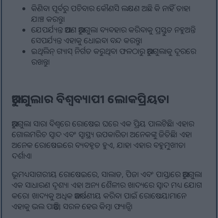
କିଣିବା ପୂର୍ବରୁ ପଚିବାର କୌଣସି ଲକ୍ଷଣ ଅଛି କି ନାହିଁ ତାହା
ଯାଞ୍ଚ କରନ୍ତୁ।
ଯେପର୍ଯ୍ୟନ୍ତ ଆପଣ ଆରୁଗୁଲା ବ୍ୟବହାର କରିବାକୁ ପ୍ରସ୍ତୁତ ନହୁଅନ୍ତି
ସେପର୍ଯ୍ୟନ୍ତ ଏହାକୁ ଧୋଇବା ବନ୍ଦ କରନ୍ତୁ।
ଇଥିଲିନ୍ ଗ୍ୟାସ୍ ନିର୍ଗତ କରୁଥିବା ଫଳଠାରୁ ଆରୁଗୁଲାକୁ ଦୂରରେ
ରଖନ୍ତୁ।
ଆରୁଗୁଲାର ବିଶ୍ୱବ୍ୟାପୀ ଲୋକପ୍ରିୟତା
ଆରୁଗୁଲା ସାରା ବିଶ୍ୱରେ ରୋଷେଇ ଘରେ ଏକ ପ୍ରିୟ ପାଲଟିଛି। ଏହାର
ଗୋଲମରିଚ ସ୍ୱାଦ ଏବଂ ସ୍ୱାସ୍ଥ୍ୟ ଉପକାରିତା ଅନେକଙ୍କୁ ଜିତିଛି। ଏହା
ଅନେକ ରୋଷେଇରେ ବ୍ୟବହୃତ ହୁଏ, ଯାହା ଏହାର ବହୁମୁଖୀତା
ଦର୍ଶାଏ।
ଭୂମଧ୍ୟସାଗରୀୟ ରୋଷେଇରେ, ସାଲାଡ, ପିଜା ଏବଂ ପାସ୍ତାରେ ଆରୁଗୁଲା
ଏକ ସାଧାରଣ ଦୃଶ୍ୟ। ଏହା ଅନ୍ୟ ଶୈଳୀର ଖାଦ୍ୟରେ ସ୍ୱାଦ ମଧ୍ୟ ଯୋଗ
କରେ। ଖାଦ୍ୟକୁ ଅଧିକ ଆକର୍ଷଣୀୟ କରିବା ପାଇଁ ରୋଷେୟାମାନେ
ଏହାକୁ ଭଲ ପାଆନ୍ତି, ସରଳ ହେଉ କିମ୍ବା ଫ୍ୟାନ୍ସି।