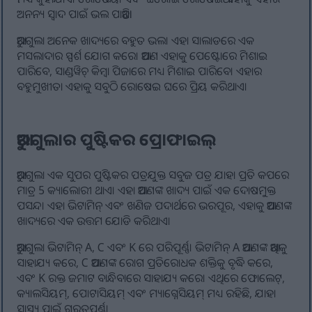
ଅନନ୍ୟ ସ୍ୱାଦ ପାଇଁ ଭଲ ପାଆନ୍ତି।
ଆରୁଗୁଲା ଅନେକ ଖାଦ୍ୟରେ ବହୁତ ଭଲ। ଏହା ସାଲାଡରେ ଏକ
ମସଲାଦାର ସ୍ପର୍ଶ ଯୋଗ କରେ। ଆପଣ ଏହାକୁ ପେଷ୍ଟୋରେ ମିଶାଇ
ପାରିବେ, ସାଣ୍ଡୱିଚ୍ କିମ୍ବା ପିଜାରେ ମଧ୍ୟ ମିଶାଇ ପାରିବେ। ଏହାର
ବହୁମୁଖୀତା ଏହାକୁ ସବୁଠି ରୋଷେଇ ଘରେ ପ୍ରିୟ କରିଥାଏ।
ଆରୁଗୁଲାର ପୁଷ୍ଟିକର ପ୍ରୋଫାଇଲ୍
ଆରୁଗୁଲା ଏକ ସୁପର ପୁଷ୍ଟିକର ପତ୍ରଯୁକ୍ତ ସବୁଜ ପତ୍ର ଯାହା ପ୍ରତି କପରେ
ମାତ୍ର 5 କ୍ୟାଲୋରୀ ଥାଏ। ଏହା ଆପଣଙ୍କ ଖାଦ୍ୟ ପାଇଁ ଏକ ଦୋଷମୁକ୍ତ
ପସନ୍ଦ। ଏହା ଭିଟାମିନ୍ ଏବଂ ଖଣିଜ ପଦାର୍ଥରେ ଭରପୂର, ଏହାକୁ ଆପଣଙ୍କ
ଖାଦ୍ୟରେ ଏକ ଉତ୍ତମ ଯୋଡି କରିଥାଏ।
ଆରୁଗୁଲା ଭିଟାମିନ୍ A, C ଏବଂ K ରେ ପରିପୂର୍ଣ୍ଣ। ଭିଟାମିନ୍ A ଆପଣଙ୍କ ଆଖିକୁ
ସାହାଯ୍ୟ କରେ, C ଆପଣଙ୍କ ରୋଗ ପ୍ରତିରୋଧକ ଶକ୍ତିକୁ ବୃଦ୍ଧି କରେ,
ଏବଂ K ରକ୍ତ ଜମାଟ ବାନ୍ଧିବାରେ ସାହାଯ୍ୟ କରେ। ଏଥିରେ ଫୋଲେଟ୍,
କ୍ୟାଲସିୟମ୍, ପୋଟାସିୟମ୍ ଏବଂ ମ୍ୟାଗ୍ନେସିୟମ୍ ମଧ୍ୟ ରହିଛି, ଯାହା
ସ୍ୱାସ୍ଥ୍ୟ ପାଇଁ ଗୁରୁତ୍ୱପୂର୍ଣ୍ଣ।