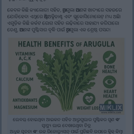
କେବଳ କିଛି କ୍ୟାଲୋରୀ ସହିତ, ଆରୁଗୁଲା ଆପଣଙ୍କ ଖାଦ୍ୟରେ ସହଜରେ
ଯୋଡିହେବ। ଏଥିରେ ଆଣ୍ଟିଅକ୍ସିଡାଣ୍ଟ ଏବଂ ଗ୍ଲୁକୋସିନୋଲେଟ୍ ମଧ୍ୟ ଅଛି।
ଏଗୁଡ଼ିକ କିଛି କର୍କଟ ରୋଗ ସହିତ ଲଢ଼ିବାରେ ସାହାଯ୍ୟ କରିପାରେ।
ତେଣୁ, ଆପଣଙ୍କ ପୁଷ୍ଟିସାର ବୃଦ୍ଧି ପାଇଁ ଆରୁଗୁଲା ଏକ ଶ୍ରେଷ୍ଠ ପସନ୍ଦ।
ଲେବଲ୍ ହୋଇଥିବା ଆଇକନ ସହିତ ଆରୁଗୁଲାର ପୁଷ୍ଟିକର ଗୁଣ ଏବଂ
ସ୍ୱାସ୍ଥ୍ୟ ଲାଭ ଦେଖାଉଥିବା ଚିତ୍ର.
ଅଧିକ ସୂଚନା ଏବଂ ଉଚ୍ଚ ରିଜୋଲ୍ୟୁସନ୍ ପାଇଁ ପ୍ରତିଛବି ଉପରେ କ୍ଲିକ୍ କିମ୍ବା