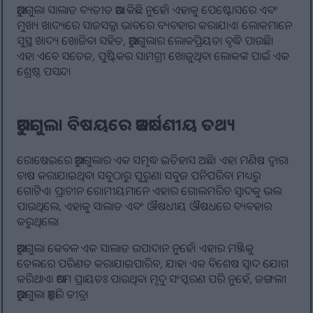
ଆରୁଗୁଲା ସାଲାଡ ବ୍ୟତୀତ ଆଉ କିଛି ନୁହେଁ। ଏହାକୁ ପେଷ୍ଟୋସରେ ଏବଂ
ମୁଖ୍ୟ ଖାଦ୍ୟରେ ସାଜସଜ୍ଜା ଭାବରେ ବ୍ୟବହାର କରାଯାଏ। ଲୋକମାନେ
ସୁସ୍ଥ ଖାଦ୍ୟ ଖୋଜିବା ସହିତ, ଆରୁଗୁଲାର ଲୋକପ୍ରିୟତା ବୃଦ୍ଧି ପାଉଛି।
ଏହା ଏବେ ସତେଜ, ପୁଷ୍ଟିକର ସାମଗ୍ରୀ ଖୋଜୁଥିବା ଲୋକଙ୍କ ପାଇଁ ଏକ
ଶ୍ରେଷ୍ଠ ପସନ୍ଦ।
ଆରୁଗୁଲା ବିଷୟରେ ଆକର୍ଷଣୀୟ ତଥ୍ୟ
ରୋଷେଇରେ ଆରୁଗୁଲାର ଏକ ସମୃଦ୍ଧ ଇତିହାସ ଅଛି। ଏହା ମଣିଷ ଦ୍ୱାରା
ଚାଷ କରାଯାଇଥିବା ସବୁଠାରୁ ପୁରୁଣା ସବୁଜ ପନିପରିବା ମଧ୍ୟରୁ
ଗୋଟିଏ। ପ୍ରାଚୀନ ରୋମୀୟମାନେ ଏହାର ଗୋଲମରିଚ ସ୍ୱାଦକୁ ଭଲ
ପାଉଥିଲେ, ଏହାକୁ ସାଲାଡ ଏବଂ ଔଷଧୀୟ ଔଷଧରେ ବ୍ୟବହାର
କରୁଥିଲେ।
ଆରୁଗୁଲା କେବଳ ଏକ ସାଲାଡ ଉପାଦାନ ନୁହେଁ। ଏହାର ମଞ୍ଜିକୁ
ତେଲରେ ପରିଣତ କରାଯାଇପାରିବ, ଯାହା ଏକ ବିଶେଷ ସ୍ୱାଦ ଯୋଗ
କରିଥାଏ। ଆମେ ପ୍ରାୟତଃ ପାଉଥିବା ମୃଦୁ ସଂସ୍କରଣ ପରି ନୁହେଁ, ଜଙ୍ଗଲୀ
ଆରୁଗୁଲା ଆହୁରି ତୀବ୍ର।