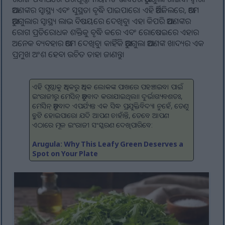
ଆପଣଙ୍କର ସ୍ୱାସ୍ଥ୍ୟ ଏବଂ ସୁସ୍ଥତା ବୃଦ୍ଧି ପାଇପାରେ। ଏହି ଆର୍ଟିକିଲରେ, ଆମେ
ଆରୁଗୁଲାର ସ୍ୱାସ୍ଥ୍ୟ ଲାଭ ବିଷୟରେ ଦେଖିବୁ। ଏହା କିପରି ଆପଣଙ୍କର
ରୋଗ ପ୍ରତିରୋଧକ ଶକ୍ତିକୁ ବୃଦ୍ଧି କରେ ଏବଂ ରୋଷେଇରେ ଏହାର
ଅନେକ ବ୍ୟବହାର ଆମେ ଦେଖିବୁ। କାହିଁକି ଆରୁଗୁଲା ଆପଣଙ୍କ ଖାଦ୍ୟର ଏକ
ପ୍ରମୁଖ ଅଂଶ ହେବା ଉଚିତ ତାହା ଜାଣନ୍ତୁ।
ଏହି ପୃଷ୍ଠାକୁ ଅଧିକରୁ ଅଧିକ ଲୋକଙ୍କ ପାଖରେ ପହଞ୍ଚାଇବା ପାଇଁ
ଇଂରାଜୀରୁ ମେସିନ୍ ଅନୁବାଦ କରାଯାଇଥିଲା। ଦୁର୍ଭାଗ୍ୟବଶତଃ,
ମେସିନ୍ ଅନୁବାଦ ଏପର୍ଯ୍ୟନ୍ତ ଏକ ସିଦ୍ଧ ପ୍ରଯୁକ୍ତିବିଦ୍ୟା ନୁହେଁ, ତେଣୁ
ତ୍ରୁଟି ହୋଇପାରେ। ଯଦି ଆପଣ ଚାହାଁନ୍ତି, ତେବେ ଆପଣ
ଏଠାରେ ମୂଳ ଇଂରାଜୀ ସଂସ୍କରଣ ଦେଖିପାରିବେ:
Arugula: Why This Leafy Green Deserves a
Spot on Your Plate