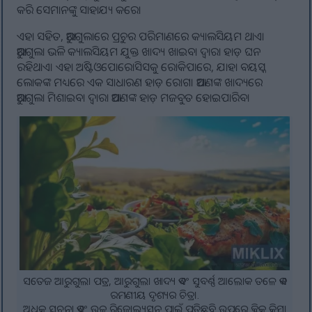
କରି ସେମାନଙ୍କୁ ସାହାଯ୍ୟ କରେ।
ଏହା ସହିତ, ଆରୁଗୁଲାରେ ପ୍ରଚୁର ପରିମାଣରେ କ୍ୟାଲସିୟମ ଥାଏ।
ଆରୁଗୁଲା ଭଳି କ୍ୟାଲସିୟମ ଯୁକ୍ତ ଖାଦ୍ୟ ଖାଇବା ଦ୍ୱାରା ହାଡ଼ ଘନ
ରହିଥାଏ। ଏହା ଅଷ୍ଟିଓପୋରୋସିସକୁ ରୋକିପାରେ, ଯାହା ବୟସ୍କ
ଲୋକଙ୍କ ମଧ୍ୟରେ ଏକ ସାଧାରଣ ହାଡ଼ ରୋଗ। ଆପଣଙ୍କ ଖାଦ୍ୟରେ
ଆରୁଗୁଲା ମିଶାଇବା ଦ୍ୱାରା ଆପଣଙ୍କ ହାଡ଼ ମଜବୁତ ହୋଇପାରିବ।
ସତେଜ ଆରୁଗୁଲା ପତ୍ର, ଆରୁଗୁଲା ଖାଦ୍ୟ ଏବଂ ସୁବର୍ଣ୍ଣ ଆଲୋକ ତଳେ ଏକ
ରମଣୀୟ ଦୃଶ୍ୟର ଚିତ୍ର।.
ଅଧିକ ସୂଚନା ଏବଂ ଉଚ୍ଚ ରିଜୋଲ୍ୟୁସନ୍ ପାଇଁ ପ୍ରତିଛବି ଉପରେ କ୍ଲିକ୍ କିମ୍ବା