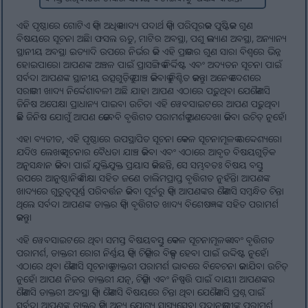
ଏହି ପୃଷ୍ଠାରେ ଗୋଟିଏ କିମ୍ବା ଅଧିକ ଖାଦ୍ୟ ପଦାର୍ଥ କିମ୍ବା ପରିପୂରକର ପୁଷ୍ଟିକର ଗୁଣ
ବିଷୟରେ ସୂଚନା ଅଛି। ଫସଲ ଋତୁ, ମାଟିର ଅବସ୍ଥା, ପଶୁ କଲ୍ୟାଣ ଅବସ୍ଥା, ଅନ୍ୟାନ୍ୟ
ସ୍ଥାନୀୟ ଅବସ୍ଥା ଇତ୍ୟାଦି ଉପରେ ନିର୍ଭର କରି ଏହି ପ୍ରକାରର ଗୁଣ ସାରା ବିଶ୍ୱରେ ଭିନ୍ନ
ହୋଇପାରେ। ଆପଣଙ୍କ ଅଞ୍ଚଳ ପାଇଁ ପ୍ରାସଙ୍ଗିକ ନିର୍ଦ୍ଦିଷ୍ଟ ଏବଂ ଅଦ୍ୟତନ ସୂଚନା ପାଇଁ
ସର୍ବଦା ଆପଣଙ୍କ ସ୍ଥାନୀୟ ଉତ୍ସଗୁଡ଼ିକୁ ଯାଞ୍ଚ କରିବାକୁ ନିଶ୍ଚିତ କରନ୍ତୁ। ଅନେକ ଦେଶରେ
ସରକାରୀ ଖାଦ୍ୟ ନିର୍ଦ୍ଦେଶାବଳୀ ଅଛି ଯାହା ଆପଣ ଏଠାରେ ପଢ଼ୁଥିବା ଯେକୌଣସି
ଜିନିଷ ଅପେକ୍ଷା ପ୍ରାଧାନ୍ୟ ପାଇବା ଉଚିତ। ଏହି ୱେବସାଇଟରେ ଆପଣ ପଢ଼ୁଥିବା
କିଛି ଜିନିଷ ଯୋଗୁଁ ଆପଣ କେବେବି ବୃତ୍ତିଗତ ପରାମର୍ଶକୁ ଅଣଦେଖା କରିବା ଉଚିତ୍ ନୁହେଁ।
ଏହା ବ୍ୟତୀତ, ଏହି ପୃଷ୍ଠାରେ ଉପସ୍ଥାପିତ ସୂଚନା କେବଳ ସୂଚନାମୂଳକ ଉଦ୍ଦେଶ୍ୟରେ।
ଯଦିଓ ଲେଖକ ସୂଚନାର ବୈଧତା ଯାଞ୍ଚ କରିବା ଏବଂ ଏଠାରେ ଆବୃତ ବିଷୟଗୁଡ଼ିକ
ଅନୁସନ୍ଧାନ କରିବା ପାଇଁ ଯୁକ୍ତିଯୁକ୍ତ ପ୍ରୟାସ କରିଛନ୍ତି, ସେ ସମ୍ଭବତଃ ବିଷୟ ବସ୍ତୁ
ଉପରେ ଆନୁଷ୍ଠାନିକ ଶିକ୍ଷା ସହିତ ଜଣେ ତାଲିମପ୍ରାପ୍ତ ବୃତ୍ତିଗତ ନୁହଁନ୍ତି। ଆପଣଙ୍କ
ଖାଦ୍ୟରେ ଗୁରୁତ୍ୱପୂର୍ଣ୍ଣ ପରିବର୍ତ୍ତନ କରିବା ପୂର୍ବରୁ କିମ୍ବା ଆପଣଙ୍କର କୌଣସି ସମ୍ବନ୍ଧିତ ଚିନ୍ତା
ଥିଲେ ସର୍ବଦା ଆପଣଙ୍କ ଡାକ୍ତର କିମ୍ବା ବୃତ୍ତିଗତ ଖାଦ୍ୟ ବିଶେଷଜ୍ଞଙ୍କ ସହିତ ପରାମର୍ଶ
କରନ୍ତୁ।
ଏହି ୱେବସାଇଟରେ ଥିବା ସମସ୍ତ ବିଷୟବସ୍ତୁ କେବଳ ସୂଚନାମୂଳକ ଏବଂ ବୃତ୍ତିଗତ
ପରାମର୍ଶ, ଡାକ୍ତରୀ ରୋଗ ନିର୍ଣ୍ଣୟ କିମ୍ବା ଚିକିତ୍ସାର ବିକଳ୍ପ ହେବା ପାଇଁ ଉଦ୍ଦିଷ୍ଟ ନୁହେଁ।
ଏଠାରେ ଥିବା କୌଣସି ସୂଚନାକୁ ଡାକ୍ତରୀ ପରାମର୍ଶ ଭାବରେ ବିବେଚନା କରାଯିବା ଉଚିତ୍
ନୁହେଁ। ଆପଣ ନିଜର ଡାକ୍ତରୀ ଯତ୍ନ, ଚିକିତ୍ସା ଏବଂ ନିଷ୍ପତ୍ତି ପାଇଁ ଦାୟୀ। ଆପଣଙ୍କର
କୌଣସି ଡାକ୍ତରୀ ଅବସ୍ଥା କିମ୍ବା କୌଣସି ବିଷୟରେ ଚିନ୍ତା ଥିବା ଯେକୌଣସି ପ୍ରଶ୍ନ ପାଇଁ
ସର୍ବଦା ଆପଣଙ୍କ ଡାକ୍ତର କିମ୍ବା ଅନ୍ୟ ଯୋଗ୍ୟ ସ୍ୱାସ୍ଥ୍ୟସେବା ପ୍ରଦାନକାରୀଙ୍କ ପରାମର୍ଶ