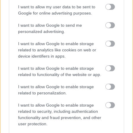
I want to allow my user data to be sent to
ଆରୁଗୁଲାକୁ ସ୍ମୁଦିରେ ମିଶାଇ ଏକ ସତେଜ ପାନୀୟ ପ୍ରସ୍ତୁତ କରନ୍ତୁ। ଏହାର
Google for online advertising purposes.
ସାମାନ୍ୟ ତିକ୍ତତା ଫଳ ସହିତ ଭଲ ଭାବରେ ମିଶିଥାଏ, ଆପଣଙ୍କ
ପାନୀୟରେ ପୁଷ୍ଟିକର ପୋଷକ ତତ୍ତ୍ୱ ଯୋଗ କରିଥାଏ। ଆପଣଙ୍କ
I want to allow Google to send me
ଖାଦ୍ୟରେ ଆରୁଗୁଲାକୁ ଯୋଡ଼ିବା ସହଜ ଏବଂ ମଜାଦାର, ଯାହା ଆପଣଙ୍କୁ
personalized advertising.
ନୂତନ ସ୍ୱାଦ ଆବିଷ୍କାର କରିବାକୁ ଅନୁମତି ଦିଏ।
I want to allow Google to enable storage
related to analytics like cookies on web or
device identifiers in apps.
I want to allow Google to enable storage
related to functionality of the website or app.
I want to allow Google to enable storage
related to personalization.
I want to allow Google to enable storage
related to security, including authentication
ଉଷ୍ମ ପ୍ରାକୃତିକ ଆଲୋକରେ ରୋଷେୟାଙ୍କ ଛୁରୀ ସାହାଯ୍ୟରେ କାଠ
functionality and fraud prevention, and other
କଟିଙ୍ଗ ବୋର୍ଡରେ ତାଜା ଆରୁଗୁଲା ବାଛୁଥିବା ହାତଗୁଡ଼ିକ।.
user protection.
ଅଧିକ ସୂଚନା ଏବଂ ଉଚ୍ଚ ରିଜୋଲ୍ୟୁସନ୍ ପାଇଁ ପ୍ରତିଛବି ଉପରେ କ୍ଲିକ୍ କିମ୍ବା
ଟାପ୍ କରନ୍ତୁ।