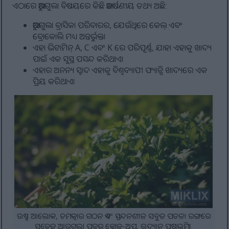
ଏଠାରେ ଆରୁଗୁଲା ବିଷୟରେ କିଛି ଆକର୍ଷଣୀୟ ତଥ୍ୟ ଅଛି:
ଆରୁଗୁଲା ବ୍ରାସିକା ପରିବାରର, ଯେଉଁଥିରେ କେଲ୍ ଏବଂ
ବ୍ରୋକୋଲି ମଧ୍ୟ ଅନ୍ତର୍ଭୁକ୍ତ।
ଏହା ଭିଟାମିନ୍ A, C ଏବଂ K ରେ ପରିପୂର୍ଣ୍ଣ, ଯାହା ଏହାକୁ ଖାଦ୍ୟ
ପାଇଁ ଏକ ସୁସ୍ଥ ପସନ୍ଦ କରିଥାଏ।
ଏହାର ଅନନ୍ୟ ସ୍ୱାଦ ଏହାକୁ ବିଶ୍ୱବ୍ୟାପୀ ଫ୍ୟାନ୍ସି ଖାଦ୍ୟରେ ଏକ
ପ୍ରିୟ କରିଥାଏ।
ଉଷ୍ମ ଆଲୋକ, ଚମତ୍କାର ଗଠନ ଏବଂ ସ୍ପନ୍ଦନଶୀଳ ସବୁଜ ପତଳା ରଙ୍ଗରେ
ସତେଜ ଆରୁଗୁଲା ପତ୍ରର କ୍ଲୋଜ୍-ଅପ୍, ଉଦ୍ୟାନ ପୃଷ୍ଠଭୂମି।.