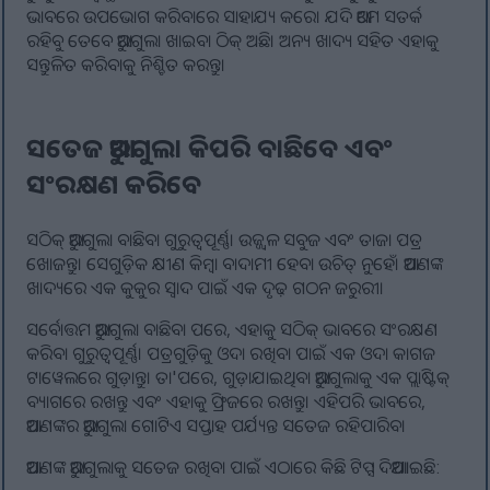
ଭାବରେ ଉପଭୋଗ କରିବାରେ ସାହାଯ୍ୟ କରେ। ଯଦି ଆମେ ସତର୍କ
ରହିବୁ ତେବେ ଆରୁଗୁଲା ଖାଇବା ଠିକ୍ ଅଛି। ଅନ୍ୟ ଖାଦ୍ୟ ସହିତ ଏହାକୁ
ସନ୍ତୁଳିତ କରିବାକୁ ନିଶ୍ଚିତ କରନ୍ତୁ।
ସତେଜ ଆରୁଗୁଲା କିପରି ବାଛିବେ ଏବଂ
ସଂରକ୍ଷଣ କରିବେ
ସଠିକ୍ ଆରୁଗୁଲା ବାଛିବା ଗୁରୁତ୍ୱପୂର୍ଣ୍ଣ। ଉଜ୍ଜ୍ୱଳ ସବୁଜ ଏବଂ ତାଜା ପତ୍ର
ଖୋଜନ୍ତୁ। ସେଗୁଡ଼ିକ କ୍ଷୀଣ କିମ୍ବା ବାଦାମୀ ହେବା ଉଚିତ୍ ନୁହେଁ। ଆପଣଙ୍କ
ଖାଦ୍ୟରେ ଏକ କୁକୁର ସ୍ୱାଦ ପାଇଁ ଏକ ଦୃଢ଼ ଗଠନ ଜରୁରୀ।
ସର୍ବୋତ୍ତମ ଆରୁଗୁଲା ବାଛିବା ପରେ, ଏହାକୁ ସଠିକ୍ ଭାବରେ ସଂରକ୍ଷଣ
କରିବା ଗୁରୁତ୍ୱପୂର୍ଣ୍ଣ। ପତ୍ରଗୁଡ଼ିକୁ ଓଦା ରଖିବା ପାଇଁ ଏକ ଓଦା କାଗଜ
ଟାୱେଲରେ ଗୁଡ଼ାନ୍ତୁ। ତା'ପରେ, ଗୁଡ଼ାଯାଇଥିବା ଆରୁଗୁଲାକୁ ଏକ ପ୍ଲାଷ୍ଟିକ୍
ବ୍ୟାଗରେ ରଖନ୍ତୁ ଏବଂ ଏହାକୁ ଫ୍ରିଜରେ ରଖନ୍ତୁ। ଏହିପରି ଭାବରେ,
ଆପଣଙ୍କର ଆରୁଗୁଲା ଗୋଟିଏ ସପ୍ତାହ ପର୍ଯ୍ୟନ୍ତ ସତେଜ ରହିପାରିବ।
ଆପଣଙ୍କ ଆରୁଗୁଲାକୁ ସତେଜ ରଖିବା ପାଇଁ ଏଠାରେ କିଛି ଟିପ୍ସ ଦିଆଯାଇଛି: