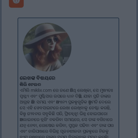
ଲେଖକଙ୍କ ବିଷୟରେ
ଏମିଲି ଟେଲର
ଏମିଲି miklix.com ରେ ଜଣେ ଅତିଥି ଲେଖିକା, ସେ ମୁଖ୍ୟତଃ
ସ୍ୱାସ୍ଥ୍ୟ ଏବଂ ପୁଷ୍ଟିସାର ଉପରେ ଧ୍ୟାନ ଦିଅନ୍ତି, ଯାହା ପ୍ରତି ତାଙ୍କର
ଆଗ୍ରହ ଅଛି। ସମୟ ଏବଂ ଅନ୍ୟାନ୍ୟ ପ୍ରକଳ୍ପଗୁଡ଼ିକ ଅନୁମତି ଦେଲେ
ସେ ଏହି ୱେବସାଇଟରେ ଲେଖା ଲେଖିବାକୁ ଚେଷ୍ଟା କରନ୍ତି,
କିନ୍ତୁ ଜୀବନର ସବୁକିଛି ପରି, ଫ୍ରିକ୍ୱେନ୍ସୀ ଭିନ୍ନ ହୋଇପାରେ।
ଅନଲାଇନରେ ବ୍ଲଗିଂ ନକରିବା ସମୟରେ, ସେ ତାଙ୍କ ବଗିଚାରେ
ଯତ୍ନ ନେବା, ରୋଷେଇ କରିବା, ପୁସ୍ତକ ପଢିବା ଏବଂ ତାଙ୍କ ଘର
ଏବଂ ଚାରିପାଖରେ ବିଭିନ୍ନ ସୃଜନଶୀଳତା ପ୍ରକଳ୍ପରେ ନିଜକୁ
ବ୍ୟସ୍ତ ରଖିବାରେ ତାଙ୍କର ସମୟ ବିତାଇବାକୁ ପସନ୍ଦ କରନ୍ତି।