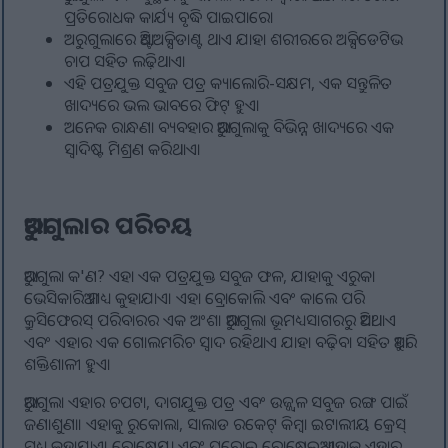
ପ୍ରତିରୋଧକ କାର୍ଯ୍ୟ ବୃଦ୍ଧି ପାଇପାରେ।
ଅରୁଗୁଲାରେ ଆଣ୍ଟିଅକ୍ସିଡାଣ୍ଟ ଥାଏ ଯାହା ଶରୀରରେ ଅକ୍ସିଡେଟିଭ
ଚାପ ସହିତ ଲଢ଼ିଥାଏ।
ଏହି ପତ୍ରଯୁକ୍ତ ସବୁଜ ପତ୍ର କ୍ୟାଲୋରି-ସକ୍ଷମ, ଏକ ସନ୍ତୁଳିତ
ଖାଦ୍ୟରେ ଭଲ ଭାବରେ ଫିଟ୍ ହୁଏ।
ଅନେକ ରାନ୍ଧଣା ବ୍ୟବହାର ଆରୁଗୁଲାକୁ ବିଭିନ୍ନ ଖାଦ୍ୟରେ ଏକ
ସ୍ୱାଦିଷ୍ଟ ମିଶ୍ରଣ କରିଥାଏ।
ଆରୁଗୁଲାର ପରିଚୟ
ଆରୁଗୁଲା କ'ଣ? ଏହା ଏକ ପତ୍ରଯୁକ୍ତ ସବୁଜ ଫଳ, ଯାହାକୁ ଏରୁକା
ଭେସିକାରିଆ ମଧ୍ୟ କୁହାଯାଏ। ଏହା ବ୍ରୋକୋଲି ଏବଂ କାଲେ ପରି
କ୍ରୁସିଫେରସ୍ ପରିବାରର ଏକ ଅଂଶ। ଆରୁଗୁଲା ଭୂମଧ୍ୟସାଗରରୁ ଆସିଥାଏ
ଏବଂ ଏହାର ଏକ ଗୋଲମରିଚ ସ୍ୱାଦ ରହିଥାଏ ଯାହା ବଢ଼ିବା ସହିତ ଆହୁରି
ଶକ୍ତିଶାଳୀ ହୁଏ।
ଆରୁଗୁଲା ଏହାର ଚପଟା, ଦାଗଯୁକ୍ତ ପତ୍ର ଏବଂ ଉଜ୍ଜ୍ୱଳ ସବୁଜ ରଙ୍ଗ ପାଇଁ
ଜଣାଶୁଣା। ଏହାକୁ ରୁକୋଲା, ସାଲାଡ ରକେଟ୍ କିମ୍ବା ଇଟାଲୀୟ କ୍ରେସ୍
ମଧ୍ୟ କୁହାଯାଏ। ରୋଷେୟା ଏବଂ ଘରୋଇ ରୋଷେଇଆ ଏହାକୁ ଏହାର