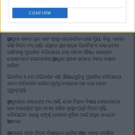
CONFIRM
ଆରୁଗୁଲା ଖାଇବାର ସମ୍ଭାବ୍ୟ ବିପଦ
ଆରୁଗୁଲା ଏହାର ସ୍ୱାଦ ଏବଂ ସ୍ୱାସ୍ଥ୍ୟ ଉପକାରିତା ପାଇଁ ପ୍ରିୟ। କିନ୍ତୁ, ଏହାର
କିଛି ବିପଦ ମଧ୍ୟ ଅଛି। ଏଥିରେ ଥିବା ଅଧିକ ଭିଟାମିନ୍ K ରକ୍ତ ଜମାଟ
ବାନ୍ଧିବାକୁ ପ୍ରଭାବିତ କରିପାରେ। ରକ୍ତ ପତଳା ଔଷଧ ଖାଉଥିବା
ଲୋକମାନେ ସେମାନଙ୍କର ଆରୁଗୁଲା ଗ୍ରହଣ ଉପରେ ନଜର ରଖିବା
ଉଚିତ।
ଭିଟାମିନ୍ K ରେ ପରିବର୍ତ୍ତନ ଏହି ଔଷଧଗୁଡ଼ିକୁ ପ୍ରଭାବିତ କରିପାରେ।
ଖାଦ୍ୟ ପରିବର୍ତ୍ତନ କରିବା ପୂର୍ବରୁ ଡାକ୍ତରଙ୍କ ସହ କଥା ହେବା
ଗୁରୁତ୍ୱପୂର୍ଣ୍ଣ।
ଆରୁଗୁଲାରେ ନାଇଟ୍ରେଟ୍ ମଧ୍ୟ ଅଛି, ଯାହା ଚିନ୍ତାର ବିଷୟ ହୋଇପାରେ।
ଉଚ୍ଚ ନାଇଟ୍ରେଟ୍ ସ୍ତର ସମୟ ସହିତ ସ୍ୱାସ୍ଥ୍ୟ ପାଇଁ ବିପଦ ସୃଷ୍ଟି
କରିପାରେ। ଏହାକୁ ସମ୍ପୂର୍ଣ୍ଣ ଭାବରେ ବୁଝିବା ପାଇଁ ଅଧିକ ଅଧ୍ୟୟନ
ଆବଶ୍ୟକ।
ଆରୁଗୁଲାର ସ୍ୱାସ୍ଥ୍ୟ ବିପଦ ବିଷୟରେ ଜାଣିବା ଆମକୁ ଏହାକୁ ସୁରକ୍ଷିତ