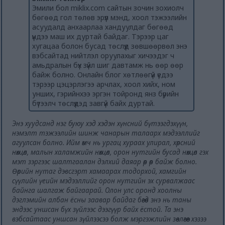
Эмили бол miklix.com сайтын зочин зохиолч
бөгөөд гол төлөв эрүүл мэнд, хоол тэжээлийн
асуудалд анхаарлаа хандуулдаг бөгөөд
үүндээ маш их дуртай байдаг. Тэрээр цаг
хугацаа болон бусад төслүүд зөвшөөрвөл энэ
вэбсайтад нийтлэл оруулахыг хичээдэг ч
амьдралын бүх зүйл шиг давтамж нь өөр өөр
байж болно. Онлайн блог хөтлөөгүй үедээ
тэрээр цэцэрлэгээ арчлах, хоол хийх, ном
унших, гэрийнхээ эргэн тойронд янз бүрийн
бүтээлч төслүүдэд завгүй байх дуртай.
Энэ хуудсанд нэг буюу хэд хэдэн хүнсний бүтээгдэхүүн,
нэмэлт тэжээлийн шинж чанарын талаарх мэдээллийг
агуулсан болно. Ийм өмч нь ургац хураах улирал, хөрсний
нөхцөл, малын халамжийн нөхцөл, орон нутгийн бусад нөхцөл гэх
мэт зэргээс шалтгаалан дэлхий даяар өөр өөр байж болно.
Өөрийн нутаг дэвсгэрт хамаарах тодорхой, хамгийн
сүүлийн үеийн мэдээллийг орон нутгийн эх сурвалжаас
байнга шалгаж байгаарай. Олон улс оронд хоолны
дэглэмийн албан ёсны заавар байдаг бөгөөд энэ нь таны
эндээс уншсан бүх зүйлээс дээгүүр байх ёстой. Та энэ
вэбсайтаас уншсан зүйлээсээ болж мэргэжлийн зөвлөгөөг хэзээ