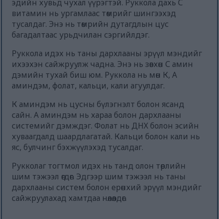
эдийн хувьд чухал үүрэгтэй. Руккола дахь С
витамин нь ургамлаас төмрийг шингээхэд
тусалдаг. Энэ нь төмрийн дутагдлын цус
багадалтаас урьдчилан сэргийлдэг.
Руккола идэх нь таны дархлааны эрүүл мэндийг
ихээхэн сайжруулж чадна. Энэ нь зөвхөн С амин
дэмийн тухай биш юм. Руккола нь мөн К, А
аминдэм, фолат, кальци, кали агуулдаг.
К аминдэм нь цусны бүлэгнэлт болон ясанд
сайн. А аминдэм нь хараа болон дархлааны
системийг дэмждэг. Фолат нь ДНХ болон эсийн
хуваагдалд шаардлагатай. Кальци болон кали нь
яс, булчинг бэхжүүлэхэд тусалдаг.
Рукколаг тогтмол идэх нь танд олон төрлийн
шим тэжээл өгдөг. Эдгээр шим тэжээл нь таны
дархлааны систем болон ерөнхий эрүүл мэндийг
сайжруулахад хамтдаа нөлөөлдөг.