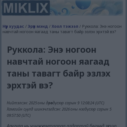
Нүүр хуудас
/
Эрүүл мэнд
/
Хоол тэжээл
/ Руккола: Энэ ногоон
навчтай ногоон яагаад таны тавагт байр эзлэх эрхтэй вэ?
Руккола: Энэ ногоон
навчтай ногоон яагаад
таны тавагт байр эзлэх
эрхтэй вэ?
Нийтэлсэн: 2025 оны дөрөвдүгээр сарын 9 12:08:24 (UTC)
Хамгийн сүүлд шинэчлэгдсэн: 2026 оны нэгдүгээр сарын 5
09:57:50 (UTC)
Аругула нь чинжүү амтаараа алдартай бөгөөд зүгээр