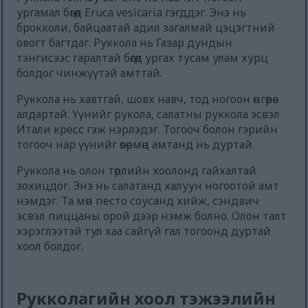
ургамал бөгөөд Eruca vesicaria гэгддэг. Энэ нь
брокколи, байцаатай адил загалмай цэцэгтний
овогт багтдаг. Руккола нь Газар дундын
тэнгисээс гаралтай бөгөөд ургах тусам улам хурц
болдог чинжүүтэй амттай.
Руккола нь хавтгай, шовх навч, тод ногоон өнгөөрөө
алдартай. Үүнийг рукола, салатны руккола эсвэл
Итали кресс гэж нэрлэдэг. Тогооч болон гэрийн
тогооч нар үүнийг өвөрмөц амтанд нь дуртай.
Руккола нь олон төрлийн хоолонд гайхалтай
зохицдог. Энэ нь салатанд халуун ногоотой амт
нэмдэг. Та мөн песто соусанд хийж, сэндвич
эсвэл пиццаны орой дээр нэмж болно. Олон талт
хэрэглээтэй тул хаа сайгүй гал тогоонд дуртай
хоол болдог.
Рукколагийн хоол тэжээлийн