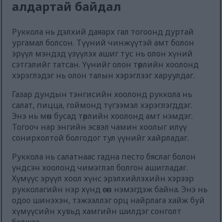
алдартай байдал
Руккола нь дэлхий даяарх гал тогоонд дуртай
ургамал болсон. Түүний чинжүүтэй амт болон
эрүүл мэндэд үзүүлэх ашиг тус нь олон хүний
сэтгэлийг татсан. Үүнийг олон төрлийн хоолонд
хэрэглэдэг нь олон талын хэрэглээг харуулдаг.
Газар дундын тэнгисийн хоолонд руккола нь
салат, пицца, гоймонд түгээмэл хэрэглэгддэг.
Энэ нь мөн бусад төрлийн хоолонд амт нэмдэг.
Тогооч нар энгийн эсвэл чамин хоолыг илүү
сонирхолтой болгодог тул үүнийг хайрладаг.
Руккола нь салатнаас гадна песто бяслаг болон
үндсэн хоолонд чимэглэл болгон ашигладаг.
Хүмүүс эрүүл хоол хүнс эрэлхийлэхийн хэрээр
рукколагийн нэр хүнд өсөн нэмэгдэж байна. Энэ нь
одоо шинэхэн, тэжээллэг орц найрлага хайж буй
хүмүүсийн хувьд хамгийн шилдэг сонголт