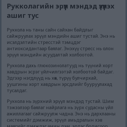
Рукколагийн эрүүл мэндэд үзүүлэх
ашиг тус
Руккола нь таны сайн сайхан байдлыг
сайжруулах эрүүл мэндийн ашиг тустай. Энэ нь
исэлдэлтийн стресстэй тэмцдэг
антиоксидантаар баялаг. Энэхүү стресс нь олон
эрүүл мэндийн асуудалтай холбоотой.
Руккола дахь глюкозинолатууд нь түүний хорт
хавдрын эсрэг үйлчилгээтэй холбоотой байдаг.
Эдгээр нэгдлүүд нь хөх, түрүү булчирхай,
уушгины хорт хавдрын эрсдлийг бууруулахад
тусалдаг.
Руккола нь зүрхний эрүүл мэндэд тустай. Шим
тэжээлээр баялаг найрлага нь зүрх судасны үйл
ажиллагааг сайжруулж чадна. Энэ нь дархлааны
системийг дэмжиж, эрүүл амьдралын хэв
маягийг дэмждэг амин дэм, эрдэс бодисоор