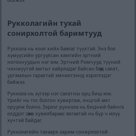
болжээ.
Рукколагийн тухай
сонирхолтой баримтууд
Руккола нь хоол хийх баялаг түүхтэй. Энэ бол
хүмүүсийн ургуулсан хамгийн эртний
ногоонуудын нэг юм. Эртний Ромчууд түүний
чинжүүтэй амтыг хайрладаг байсан бөгөөд салат,
ургамлын гаралтай эмчилгээнд хэрэглэдэг
байжээ.
Руккола нь зүгээр нэг салатны орц биш юм.
Үрийг нь тос болгон хувиргаж, онцгой амт
оруулж болно. Зэрлэг руккола нь бидний байнга
олддог зөөлөн хувилбараас ялгаатай нь бүр ч илүү
хүчтэй байдаг.
Рукколагийн талаарх зарим сонирхолтой