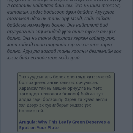
л салатны найрлага биш юм. Энэ нь шим тэжээл,
витамин, эрдэс бодисоор дүүрэн байдаг. Аругулаг
тогтмол идэх нь таны эрүүл мэнд, сайн сайхан
байдлыг нэмэгдүүлэх болно. Энэ нийтлэлд бид
аругулагийн эрүүл мэндэд үзүүлэх ашиг тусыг авч үзэх
болно. Энэ нь таны дархлааг хэрхэн сайжруулж,
хоол хийхэд олон төрлийн хэрэглээг олж харах
болно. Аругула яагаад таны хоолны дэглэмийн гол
хэсэг байх ёстойг олж мэдээрэй.
Энэ хуудсыг аль болох олон хүнд хүртээмжтэй
болгох үүднээс англи хэлнээс орчуулсан.
Харамсалтай нь машин орчуулга нь төгс
төгөлдөр технологи болоогүй байгаа тул
алдаа гарч болзошгүй. Хэрэв та хүсвэл англи
хэл дээрх эх хувилбарыг эндээс үзэх
боломжтой.
Arugula: Why This Leafy Green Deserves a
Spot on Your Plate