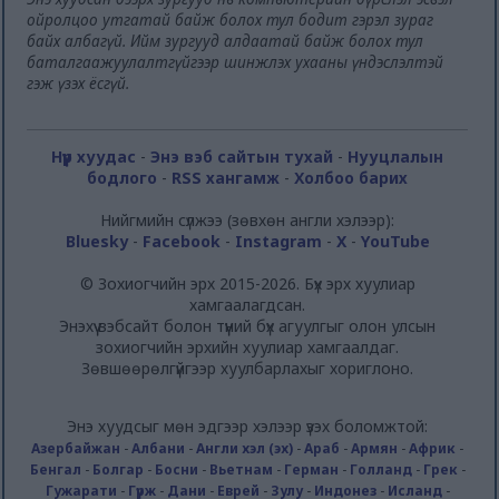
ойролцоо утгатай байж болох тул бодит гэрэл зураг
байх албагүй. Ийм зургууд алдаатай байж болох тул
баталгаажуулалтгүйгээр шинжлэх ухааны үндэслэлтэй
гэж үзэх ёсгүй.
Нүүр хуудас
-
Энэ вэб сайтын тухай
-
Нууцлалын
бодлого
-
RSS хангамж
-
Холбоо барих
Нийгмийн сүлжээ (зөвхөн англи хэлээр):
Bluesky
-
Facebook
-
Instagram
-
X
-
YouTube
© Зохиогчийн эрх 2015-2026. Бүх эрх хуулиар
хамгаалагдсан.
Энэхүү вэбсайт болон түүний бүх агуулгыг олон улсын
зохиогчийн эрхийн хуулиар хамгаалдаг.
Зөвшөөрөлгүйгээр хуулбарлахыг хориглоно.
Энэ хуудсыг мөн эдгээр хэлээр үзэх боломжтой:
Азербайжан
-
Албани
-
Англи хэл (эх)
-
Араб
-
Армян
-
Африк
-
Бенгал
-
Болгар
-
Босни
-
Вьетнам
-
Герман
-
Голланд
-
Грек
-
Гужарати
-
Гүрж
-
Дани
-
Еврей
-
Зулу
-
Индонез
-
Исланд
-