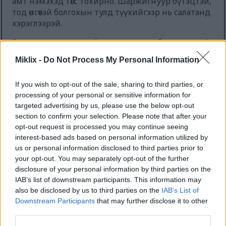
амт нэмэхэд төгс тохирно. Шаржигнуур бүтэцтэй,
тод өнгөтэй болгохын тулд түүхийгээр нь салатанд
хэрэглээрэй.
Рукколагаар хоол хийхэд таны хоол бүр ч амттай
болдог. Үүнийг пиццаны нэмэлт болгон туршиж
Miklix -
Do Not Process My Personal Information
үзэх эсвэл пестотой хольж болно. Энэ нь цитрус,
самар, бяслагтай сайн зохицдог тул салат,
If you wish to opt-out of the sale, sharing to third parties, or
гоймонд төгс тохирно.
processing of your personal or sensitive information for
Рукколагийн халуун ногоотой амт нь аливаа
targeted advertising by us, please use the below opt-out
хоолыг илүү сонирхолтой болгодог. Энэ нь
section to confirm your selection. Please note that after your
opt-out request is processed you may continue seeing
хүйтэн болон бүлээн хоолонд аль алинд нь
interest-based ads based on personal information utilized by
тохиромжтой. Хоол хийхдээ руккола нэмэх нь
us or personal information disclosed to third parties prior to
гал тогоонд шинэ санаануудыг төрүүлж чадна.
your opt-out. You may separately opt-out of the further
disclosure of your personal information by third parties on the
IAB’s list of downstream participants. This information may
Аругулаг хоолны дэглэмдээ
also be disclosed by us to third parties on the
IAB’s List of
Downstream Participants
that may further disclose it to other
оруулах
third parties.