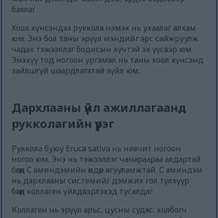
баялаг.
Хоол хүнсэндээ руккола нэмэх нь ухаалаг алхам
юм. Энэ бол таны эрүүл мэндийг эрс сайжруулж
чадах тэжээллэг бодисын хүчтэй эх үүсвэр юм.
Энэхүү тод ногоон ургамал нь таны хоол хүнсэнд
зайлшгүй шаардлагатай зүйл юм.
Дархлааны үйл ажиллагаанд
рукколагийн үүрэг
Руккола буюу Eruca sativa нь навчит ногоон
ногоо юм. Энэ нь тэжээллэг чанараараа алдартай
бөгөөд С аминдэмийн өндөр агууламжтай. С аминдэм
нь дархлааны системийг дэмжих гол түлхүүр
бөгөөд коллаген үйлдвэрлэхэд тусалдаг.
Коллаген нь эрүүл арьс, цусны судас, холбогч