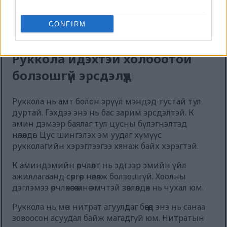
Дэлгэрэнгүй мэдээлэл болон өндөр нягтралтай
зургийг үзэхийн тулд дарна уу эсвэл товшино уу.
CONFIRM
Руккола идэхтэй холбоотой
болзошгүй эрсдэлүүд
Руккола нь амт болон эрүүл мэндэд тустай тул
дуртай. Гэхдээ энэ нь бас зарим эрсдэлтэй. К
амин дэмээр баялаг тул цусны бүлэгнэлтэд
нөлөөлдөг. Цус шингэлэх эм уудаг хүмүүс
рукколагийн хэрэглээгээ хянаж байх хэрэгтэй.
К аминдэмийн өөрчлөлт нь эдгээр эмийн үйл
ажиллагаанд сөргөөр нөлөөлж болзошгүй. Хоолны
дэглэмээ өөрчлөхөөсөө өмнө эмчтэй зөвлөлдөх нь чухал юм.
Руккола нь мөн нитрат агуулдаг бөгөөд энэ нь санаа
зовоосон асуудал байж магадгүй юм. Нитратын