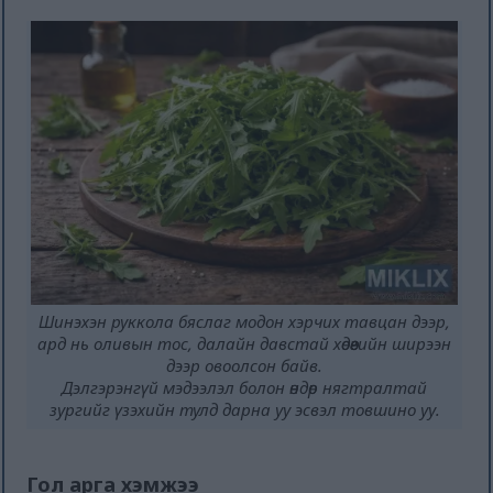
Шинэхэн руккола бяслаг модон хэрчих тавцан дээр,
ард нь оливын тос, далайн давстай хөдөөгийн ширээн
дээр овоолсон байв.
Дэлгэрэнгүй мэдээлэл болон өндөр нягтралтай
зургийг үзэхийн тулд дарна уу эсвэл товшино уу.
Гол арга хэмжээ