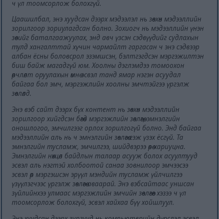
ч үл тоомсорлож болохгүй.
Цаашилбал, энэ хуудсан дээрх мэдээлэл нь зөвхөн мэдээллийн
зорилгоор зориулагдсан болно. Зохиогч нь мэдээллийн үнэн
зөвийг баталгаажуулах, энд авч үзсэн сэдвүүдийг судлахын
тулд хангалттай хүчин чармайлт гаргасан ч энэ сэдвээр
албан ёсны боловсрол эзэмшсэн, бэлтгэгдсэн мэргэжилтэн
биш байж магадгүй юм. Хоолны дэглэмдээ томоохон
өөрчлөлт оруулахын өмнө эсвэл танд ямар нэгэн асуудал
байгаа бол эмч, мэргэжлийн хоолны эмчтэйгээ үргэлж
зөвлөлд.
Энэ вэб сайт дээрх бүх контент нь зөвхөн мэдээллийн
зорилгоор хийгдсэн бөгөөд мэргэжлийн зөвлөгөө, эмнэлгийн
оношлогоо, эмчилгээг орлох зорилгогүй болно. Энд байгаа
мэдээллийн аль нь ч эмнэлгийн зөвлөгөө гэж үзэх ёсгүй. Та
эмнэлгийн тусламж, эмчилгээ, шийдвэрээ өөрөө хариуцна.
Эмнэлгийн нөхцөл байдлын талаар асууж болох асуултууд
эсвэл аль нэгтэй холбоотой санаа зовнилоор эмчээсээ
эсвэл өөр мэргэшсэн эрүүл мэндийн тусламж үйлчилгээ
үзүүлэгчээс үргэлж зөвлөгөө аваарай. Энэ вэбсайтаас уншсан
зүйлийнхээ улмаас мэргэжлийн эмчийн зөвлөгөөг хэзээ ч үл
тоомсорлож болохгүй, эсвэл хайхаа бүү хойшлуул.
Энэ хуудсан дээрх зургууд нь компьютерийн дүрслэл эсвэл