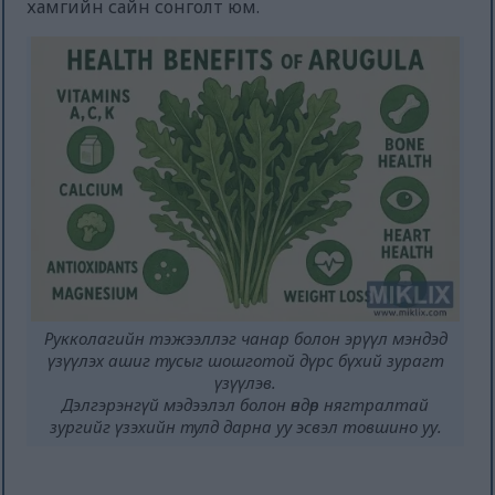
хамгийн сайн сонголт юм.
Рукколагийн тэжээллэг чанар болон эрүүл мэндэд
үзүүлэх ашиг тусыг шошготой дүрс бүхий зурагт
үзүүлэв.
Дэлгэрэнгүй мэдээлэл болон өндөр нягтралтай
зургийг үзэхийн тулд дарна уу эсвэл товшино уу.