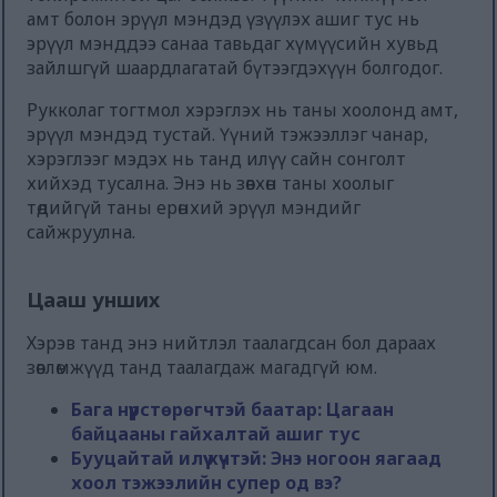
амт болон эрүүл мэндэд үзүүлэх ашиг тус нь
эрүүл мэнддээ санаа тавьдаг хүмүүсийн хувьд
зайлшгүй шаардлагатай бүтээгдэхүүн болгодог.
Рукколаг тогтмол хэрэглэх нь таны хоолонд амт,
эрүүл мэндэд тустай. Үүний тэжээллэг чанар,
хэрэглээг мэдэх нь танд илүү сайн сонголт
хийхэд тусална. Энэ нь зөвхөн таны хоолыг
төдийгүй таны ерөнхий эрүүл мэндийг
сайжруулна.
Цааш унших
Хэрэв танд энэ нийтлэл таалагдсан бол дараах
зөвлөмжүүд танд таалагдаж магадгүй юм.
Бага нүүрстөрөгчтэй баатар: Цагаан
байцааны гайхалтай ашиг тус
Бууцайтай илүү хүчтэй: Энэ ногоон яагаад
хоол тэжээлийн супер од вэ?