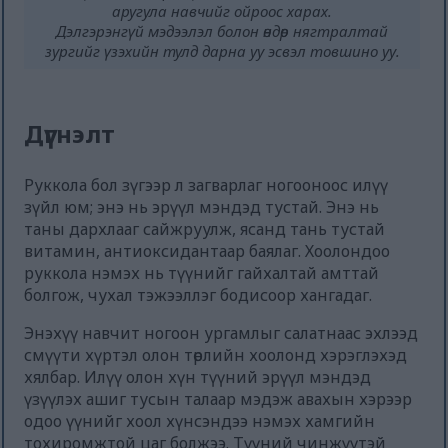
аругула навчийг ойроос харах.
Дэлгэрэнгүй мэдээлэл болон өндөр нягтралтай
зургийг үзэхийн тулд дарна уу эсвэл товшино уу.
Дүгнэлт
Руккола бол зүгээр л загварлаг ногооноос илүү
зүйл юм; энэ нь эрүүл мэндэд тустай. Энэ нь
таны дархлааг сайжруулж, ясанд тань тустай
витамин, антиоксидантаар баялаг. Хоолондоо
руккола нэмэх нь түүнийг гайхалтай амттай
болгож, чухал тэжээллэг бодисоор хангадаг.
Энэхүү навчит ногоон ургамлыг салатнаас эхлээд
смүүти хүртэл олон төрлийн хоолонд хэрэглэхэд
хялбар. Илүү олон хүн түүний эрүүл мэндэд
үзүүлэх ашиг тусын талаар мэдэж авахын хэрээр
одоо үүнийг хоол хүнсэндээ нэмэх хамгийн
тохиромжтой цаг болжээ. Түүний чинжүүтэй