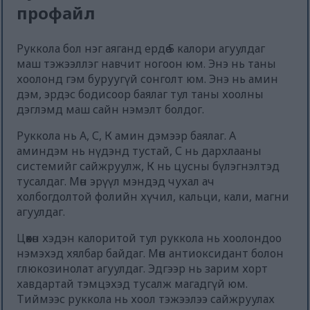
профайл
Руккола бол нэг аяганд ердөө 5 калори агуулдаг
маш тэжээллэг навчит ногоон юм. Энэ нь таны
хоолонд гэм буруугүй сонголт юм. Энэ нь амин
дэм, эрдэс бодисоор баялаг тул таны хоолны
дэглэмд маш сайн нэмэлт болдог.
Руккола нь А, С, К амин дэмээр баялаг. А
аминдэм нь нүдэнд тустай, С нь дархлааны
системийг сайжруулж, К нь цусны бүлэгнэлтэд
тусалдаг. Мөн эрүүл мэндэд чухал ач
холбогдолтой фолийн хүчил, кальци, кали, магни
агуулдаг.
Цөөхөн хэдэн калоритой тул руккола нь хоолондоо
нэмэхэд хялбар байдаг. Мөн антиоксидант болон
глюкозинолат агуулдаг. Эдгээр нь зарим хорт
хавдартай тэмцэхэд тусалж магадгүй юм.
Тиймээс руккола нь хоол тэжээлээ сайжруулах