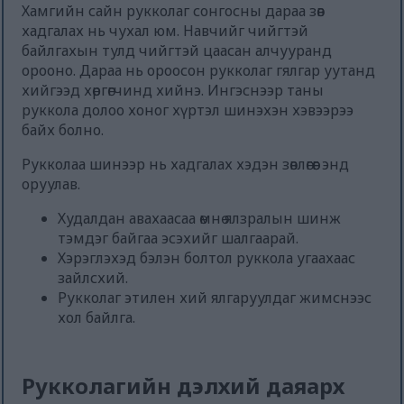
Хамгийн сайн рукколаг сонгосны дараа зөв
хадгалах нь чухал юм. Навчийг чийгтэй
байлгахын тулд чийгтэй цаасан алчууранд
орооно. Дараа нь ороосон рукколаг гялгар уутанд
хийгээд хөргөгчинд хийнэ. Ингэснээр таны
руккола долоо хоног хүртэл шинэхэн хэвээрээ
байх болно.
Рукколаа шинээр нь хадгалах хэдэн зөвлөгөөг энд
оруулав.
Худалдан авахаасаа өмнө ялзралын шинж
тэмдэг байгаа эсэхийг шалгаарай.
Хэрэглэхэд бэлэн болтол руккола угаахаас
зайлсхий.
Рукколаг этилен хий ялгаруулдаг жимснээс
хол байлга.
Рукколагийн дэлхий даяарх