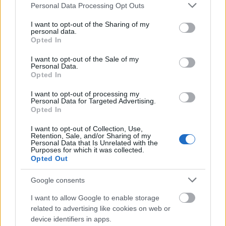
Please note that this website/app uses one or more Google
Руккола нь таны хоолонд чинжүүний амттай
Personal Data Processing Opt Outs
services and may gather and store information including but
амт нэмдэг. Үүнийг олон хоолонд нэмэхэд
not limited to your visit or usage behaviour. You may click to
I want to opt-out of the Sharing of my
хялбар тул хоолыг тань сонирхолтой болгодог. Та
personal data.
grant or deny consent to Google and its third-party tags to
хоол хийхдээ рукколаг амтлах өөр өөр аргыг туршиж
Opted In
use your data for below specified purposes in below Google
үзэж болно.
consent section.
I want to opt-out of the Sale of my
Personal Data.
Руккола гол амтлагч эсвэл бусад ногоонуудтай
Opted In
хольж хэрэглэж болох салатнаас эхэл.
Шаржигнуур, амттай болгохын тулд сэндвич
I want to opt-out of processing my
эсвэл ороомог дээрээ нэмээрэй. Тэжээллэг,
Personal Data for Targeted Advertising.
Opted In
амттай хоол хийхийн тулд руккола, интоорын
улаан лооль, шарсан тахианы махыг гоймонгийн
I want to opt-out of Collection, Use,
саванд хийж үзээрэй.
Retention, Sale, and/or Sharing of my
Personal Data that Is Unrelated with the
Purposes for which it was collected.
Рукколагийн эрүүл мэндэд үзүүлэх ашиг тусыг
Opted Out
нэмэгдүүлэхийн тулд үүнийг С аминдэмээр
баялаг хоол хүнстэй хослуулаарай. Цитрус жимс,
Google consents
амтат чинжүү эсвэл улаан лооль нь хамтдаа
гайхалтай амттай байхаас гадна бие махбодид
I want to allow Google to enable storage
related to advertising like cookies on web or
төмрийг илүү сайн шингээхэд тусалдаг. Энэ арга
device identifiers in apps.
нь таны хоолыг илүү эрүүл болгож чадна.