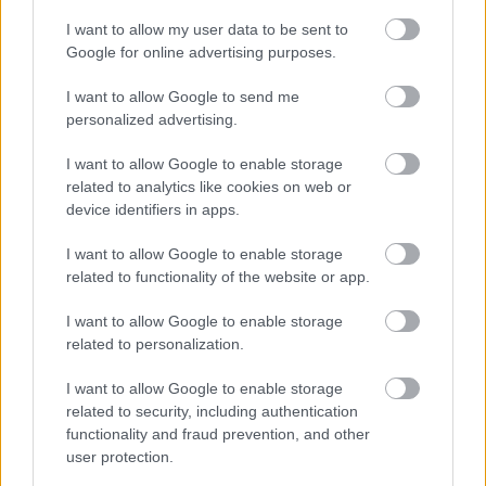
Рукколаг смүүти хийж сэргээгч ундаа хийж
I want to allow my user data to be sent to
болно. Бага зэрэг гашуун амт нь жимстэй сайн
Google for online advertising purposes.
зохицож, ундаанд тань шим тэжээл нэмнэ. Хоол
I want to allow Google to send me
хүнсэндээ руккола нэмэх нь амархан бөгөөд
personalized advertising.
хөгжилтэй тул танд шинэ амтыг нээх боломжийг
олгоно.
I want to allow Google to enable storage
related to analytics like cookies on web or
device identifiers in apps.
I want to allow Google to enable storage
related to functionality of the website or app.
I want to allow Google to enable storage
related to personalization.
I want to allow Google to enable storage
related to security, including authentication
Байгалийн дулаан гэрэлд тогоочийн хутгатай
functionality and fraud prevention, and other
модон хайчлах тавцан дээр шинэхэн аругула түүж
user protection.
буй гар.