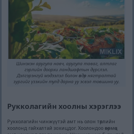
Шинэхэн аругула навч, аругула таваг, алтлаг
гэрлийн доорхи ландшафтын дүрслэл.
Дэлгэрэнгүй мэдээлэл болон өндөр нягтралтай
зургийг үзэхийн тулд дарна уу эсвэл товшино уу.
Рукколагийн хоолны хэрэглээ
Рукколагийн чинжүүтэй амт нь олон төрлийн
хоолонд гайхалтай зохицдог. Хоолондоо өвөрмөц