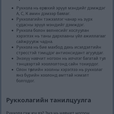
Руккола нь ерөнхий эрүүл мэндийг дэмждэг
А, С, К амин дэмээр баялаг.
Рукколагийн тэжээллэг чанар нь зүрх
судасны эрүүл мэндийг дэмждэг.
Руккола болон велнесийг хослуулан
хэрэглэх нь таны дархлааны үйл ажиллагааг
сайжруулж чадна.
Руккола нь бие махбод дахь исэлдэлтийн
стресстэй тэмцдэг антиоксидант агуулдаг.
Энэхүү навчит ногоон нь илчлэг багатай тул
тэнцвэртэй хооллолтонд сайн тохирдог.
Олон төрлийн хоолны хэрэглээ нь рукколаг
янз бүрийн хоолонд амттай нэмэлт
болгодог.
Рукколагийн танилцуулга
Руккола гэж юу вэ? Энэ нь навчит ногоон