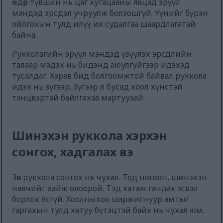
өндөр түвшин нь цаг хугацааны явцад эрүүл
мэндэд эрсдэл учруулж болзошгүй. Үүнийг бүрэн
ойлгохын тулд илүү их судалгаа шаардлагатай
байна.
Рукколагийн эрүүл мэндэд үзүүлэх эрсдлийн
талаар мэдэх нь бидэнд аюулгүйгээр идэхэд
тусалдаг. Хэрэв бид болгоомжтой байвал руккола
идэх нь зүгээр. Зүгээр л бусад хоол хүнстэй
тэнцвэртэй байлгахаа мартуузай.
Шинэхэн руккола хэрхэн
сонгох, хадгалах вэ
Зөв руккола сонгох нь чухал. Тод ногоон, шинэхэн
навчийг хайж олоорой. Тэд хатаж гандах эсвэл
борлох ёсгүй. Хоолныхоо шаржигнуур амтыг
гаргахын тулд хатуу бүтэцтэй байх нь чухал юм.