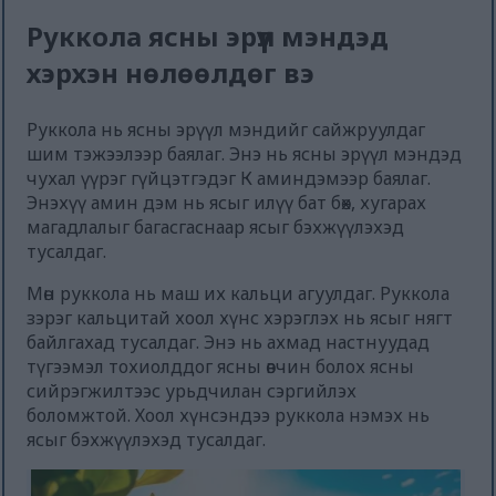
Руккола ясны эрүүл мэндэд
хэрхэн нөлөөлдөг вэ
Руккола нь ясны эрүүл мэндийг сайжруулдаг
шим тэжээлээр баялаг. Энэ нь ясны эрүүл мэндэд
чухал үүрэг гүйцэтгэдэг К аминдэмээр баялаг.
Энэхүү амин дэм нь ясыг илүү бат бөх, хугарах
магадлалыг багасгаснаар ясыг бэхжүүлэхэд
тусалдаг.
Мөн руккола нь маш их кальци агуулдаг. Руккола
зэрэг кальцитай хоол хүнс хэрэглэх нь ясыг нягт
байлгахад тусалдаг. Энэ нь ахмад настнуудад
түгээмэл тохиолддог ясны өвчин болох ясны
сийрэгжилтээс урьдчилан сэргийлэх
боломжтой. Хоол хүнсэндээ руккола нэмэх нь
ясыг бэхжүүлэхэд тусалдаг.