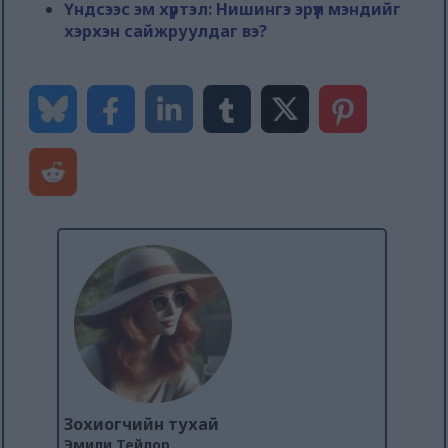
Үндсээс эм хүртэл: Нишингэ эрүүл мэндийг
хэрхэн сайжруулдаг вэ?
Зохиогчийн тухай
Эмили Тейлор