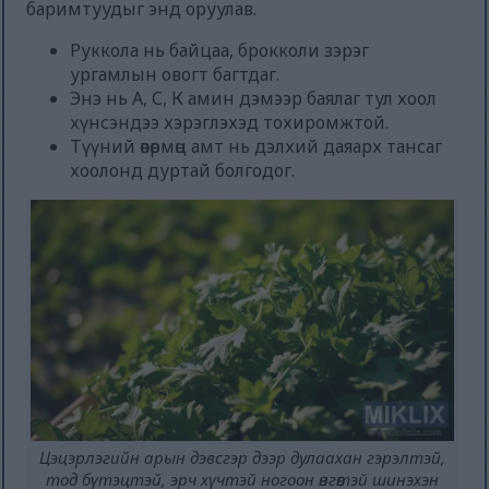
баримтуудыг энд оруулав.
Руккола нь байцаа, брокколи зэрэг
ургамлын овогт багтдаг.
Энэ нь А, С, К амин дэмээр баялаг тул хоол
хүнсэндээ хэрэглэхэд тохиромжтой.
Түүний өвөрмөц амт нь дэлхий даяарх тансаг
хоолонд дуртай болгодог.
Цэцэрлэгийн арын дэвсгэр дээр дулаахан гэрэлтэй,
тод бүтэцтэй, эрч хүчтэй ногоон өнгөтэй шинэхэн