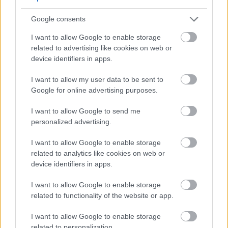
அருகுலா உங்கள் உணவில் மிளகு சுவையை
சேர்க்கிறது. பல உணவுகளில் இதைச் சேர்ப்பது
Google consents
எளிது, இது உங்கள் உணவை
உற்சாகப்படுத்துகிறது. உங்கள் சமையலில்
I want to allow Google to enable storage
அருகுலாவை அனுபவிக்க பல்வேறு வழிகளை
related to advertising like cookies on web or
நீங்கள் முயற்சி செய்யலாம்.
device identifiers in apps.
சாலட்களுடன் தொடங்குங்கள், அங்கு
I want to allow my user data to be sent to
அருகுலா முக்கிய ஈர்ப்பாகவோ அல்லது பிற
Google for online advertising purposes.
கீரைகளுடன் கலக்கவோ முடியும்.
மொறுமொறுப்பான, சுவையான
I want to allow Google to send me
திருப்பத்திற்காக அதை சாண்ட்விச்கள் அல்லது
personalized advertising.
ரேப்களில் சேர்க்கவும். சத்தான மற்றும்
சுவையான உணவிற்கு அருகுலா, செர்ரி
I want to allow Google to enable storage
தக்காளி மற்றும் வறுக்கப்பட்ட கோழியை
related to analytics like cookies on web or
பாஸ்தா டிஷில் முயற்சிக்கவும்.
device identifiers in apps.
அருகுலாவின் ஆரோக்கிய நன்மைகளை
அதிகரிக்க, வைட்டமின் சி அதிகம் உள்ள
I want to allow Google to enable storage
உணவுகளுடன் இதை இணைக்கவும். சிட்ரஸ்
related to functionality of the website or app.
பழங்கள், குடை மிளகாய் அல்லது தக்காளி
ஆகியவற்றை ஒன்றாகச் சேர்த்துச் சாப்பிடுவது
I want to allow Google to enable storage
சுவையாக இருப்பது மட்டுமல்லாமல், உங்கள்
related to personalization.