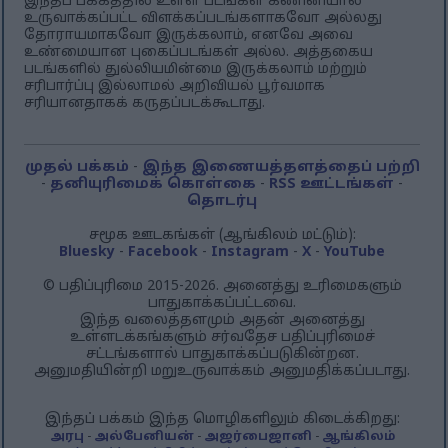
இந்தப் பக்கத்தில் உள்ள படங்கள் கணினியால்
உருவாக்கப்பட்ட விளக்கப்படங்களாகவோ அல்லது
தோராயமாகவோ இருக்கலாம், எனவே அவை
உண்மையான புகைப்படங்கள் அல்ல. அத்தகைய
படங்களில் துல்லியமின்மை இருக்கலாம் மற்றும்
சரிபார்ப்பு இல்லாமல் அறிவியல் பூர்வமாக
சரியானதாகக் கருதப்படக்கூடாது.
முதல் பக்கம்
-
இந்த இணையத்தளத்தைப் பற்றி
-
தனியுரிமைக் கொள்கை
-
RSS ஊட்டங்கள்
-
தொடர்பு
சமூக ஊடகங்கள் (ஆங்கிலம் மட்டும்):
Bluesky
-
Facebook
-
Instagram
-
X
-
YouTube
© பதிப்புரிமை 2015-2026. அனைத்து உரிமைகளும்
பாதுகாக்கப்பட்டவை.
இந்த வலைத்தளமும் அதன் அனைத்து
உள்ளடக்கங்களும் சர்வதேச பதிப்புரிமைச்
சட்டங்களால் பாதுகாக்கப்படுகின்றன.
அனுமதியின்றி மறுஉருவாக்கம் அனுமதிக்கப்படாது.
இந்தப் பக்கம் இந்த மொழிகளிலும் கிடைக்கிறது:
அரபு
-
அல்பேனியன்
-
அஜர்பைஜானி
-
ஆங்கிலம்