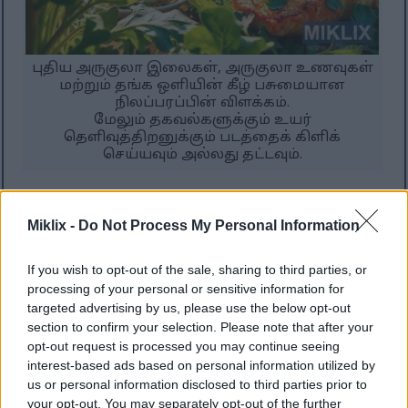
புதிய அருகுலா இலைகள், அருகுலா உணவுகள்
மற்றும் தங்க ஒளியின் கீழ் பசுமையான
நிலப்பரப்பின் விளக்கம்.
மேலும் தகவல்களுக்கும் உயர்
தெளிவுத்திறனுக்கும் படத்தைக் கிளிக்
செய்யவும் அல்லது தட்டவும்.
அருகுலாவின் சமையல்
Miklix -
Do Not Process My Personal Information
பயன்கள்
If you wish to opt-out of the sale, sharing to third parties, or
processing of your personal or sensitive information for
அருகுலாவின் மிளகு சுவை பல உணவுகளுக்கு
targeted advertising by us, please use the below opt-out
ஏற்றதாக அமைகிறது. உங்கள் உணவுகளுக்கு
section to confirm your selection. Please note that after your
ஒரு தனித்துவமான சுவையைச் சேர்க்க இது
opt-out request is processed you may continue seeing
சரியானது. மொறுமொறுப்பான அமைப்பு
interest-based ads based on personal information utilized by
மற்றும் பிரகாசமான நிறத்திற்கு சாலட்களில்
us or personal information disclosed to third parties prior to
இதைப் பச்சையாகப் பயன்படுத்துங்கள்.
your opt-out. You may separately opt-out of the further