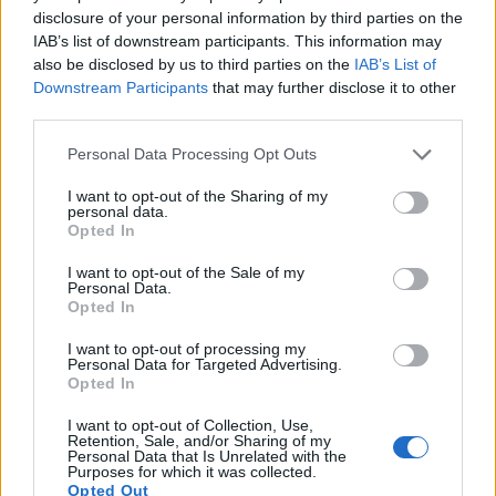
disclosure of your personal information by third parties on the
அருகுலாவுடன் சமைக்கும்போது, உங்கள்
உணவுகள் இன்னும் சிறப்பாக இருக்கும். இதை
IAB’s list of downstream participants. This information may
பீட்சா டாப்பிங்காக முயற்சிக்கவும் அல்லது
also be disclosed by us to third parties on the
IAB’s List of
பெஸ்டோவுடன் கலக்கவும். இது சிட்ரஸ்,
Downstream Participants
that may further disclose it to other
கொட்டைகள் மற்றும் சீஸ் ஆகியவற்றுடன்
third parties.
நன்றாகச் செல்கிறது, இது சாலடுகள் மற்றும்
Please note that this website/app uses one or more Google
பாஸ்தாவிற்கு ஏற்றதாக அமைகிறது.
Personal Data Processing Opt Outs
services and may gather and store information including but
அருகுலாவின் காரமான சுவை எந்த
not limited to your visit or usage behaviour. You may click to
I want to opt-out of the Sharing of my
personal data.
உணவையும் மிகவும் உற்சாகப்படுத்துகிறது.
grant or deny consent to Google and its third-party tags to
Opted In
இது குளிர்ந்த மற்றும் சூடான உணவுகளுக்கு
use your data for below specified purposes in below Google
சிறந்தது. உங்கள் சமையலில் அருகுலாவைச்
consent section.
I want to opt-out of the Sale of my
சேர்ப்பது சமையலறையில் புதிய
Personal Data.
யோசனைகளைத் தூண்டும்.
Opted In
I want to opt-out of processing my
Personal Data for Targeted Advertising.
அருகுலாவை உங்கள்
Opted In
உணவில் சேர்த்துக்
I want to opt-out of Collection, Use,
Retention, Sale, and/or Sharing of my
கொள்ளுங்கள்
Personal Data that Is Unrelated with the
Purposes for which it was collected.
Opted Out