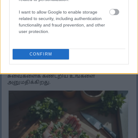
உடல் இரும்பை நன்றாக உறிஞ்சவும் உதவும்.
இந்த தந்திரம் உங்கள் உணவை இன்னும்
I want to allow Google to enable storage
ஆரோக்கியமானதாக மாற்றும்.
related to security, including authentication
functionality and fraud prevention, and other
அருகுலாவை ஸ்மூத்திகளில் கலந்து
user protection.
புத்துணர்ச்சியூட்டும் பானத்தை
உருவாக்குங்கள். இதன் லேசான
கசப்புத்தன்மை பழங்களுடன் நன்றாகச்
சேர்ந்து, உங்கள் பானத்தில்
CONFIRM
ஊட்டச்சத்துக்களைச் சேர்க்கிறது. அருகுலாவை
உங்கள் உணவில் சேர்ப்பது எளிதானது
மற்றும் வேடிக்கையானது, இது புதிய
சுவைகளைக் கண்டறிய உங்களை
அனுமதிக்கிறது.