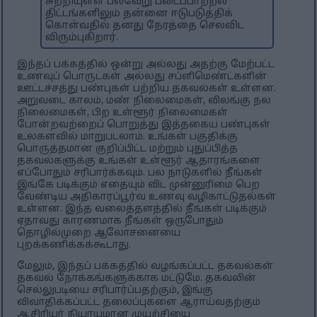
சுற்றியுள்ள பல்வேறு படைப்பாற்றல்
திட்டங்களிலும் தன்னை ஈடுபடுத்திக்
கொள்வதில் தனது நேரத்தை செலவிட
விரும்புகிறார்.
இந்தப் பக்கத்தில் ஒன்று அல்லது அதற்கு மேற்பட்ட
உணவுப் பொருட்கள் அல்லது சப்ளிமெண்ட்களின்
ஊட்டச்சத்து பண்புகள் பற்றிய தகவல்கள் உள்ளன.
அறுவடை காலம், மண் நிலைமைகள், விலங்கு நல
நிலைமைகள், பிற உள்ளூர் நிலைமைகள்
போன்றவற்றைப் பொறுத்து இத்தகைய பண்புகள்
உலகளவில் மாறுபடலாம். உங்கள் பகுதிக்கு
பொருத்தமான குறிப்பிட்ட மற்றும் புதுப்பித்த
தகவல்களுக்கு உங்கள் உள்ளூர் ஆதாரங்களை
எப்போதும் சரிபார்க்கவும். பல நாடுகளில் நீங்கள்
இங்கே படிக்கும் எதையும் விட முன்னுரிமை பெற
வேண்டிய அதிகாரப்பூர்வ உணவு வழிகாட்டுதல்கள்
உள்ளன. இந்த வலைத்தளத்தில் நீங்கள் படிக்கும்
ஏதாவது காரணமாக நீங்கள் ஒருபோதும்
தொழில்முறை ஆலோசனையை
புறக்கணிக்கக்கூடாது.
மேலும், இந்தப் பக்கத்தில் வழங்கப்பட்ட தகவல்கள்
தகவல் நோக்கங்களுக்காக மட்டுமே. தகவலின்
செல்லுபடியை சரிபார்ப்பதற்கும், இங்கு
விவாதிக்கப்பட்ட தலைப்புகளை ஆராய்வதற்கும்
ஆசிரியர் நியாயமான முயற்சியை