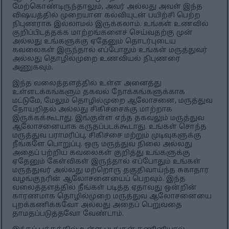
மேற்கொண்டிருந்தாலும், அவர் அல்லது அவள் இந்த
விஷயத்தில் முறையான கல்வியுடன் பயிற்சி பெற்ற
நிபுணராக இல்லாமல் இருக்கலாம். உங்கள் உணவில்
குறிப்பிடத்தக்க மாற்றங்களைச் செய்வதற்கு முன்
அல்லது உங்களுக்கு ஏதேனும் தொடர்புடைய
கவலைகள் இருந்தால் எப்போதும் உங்கள் மருத்துவர்
அல்லது தொழில்முறை உணவியல் நிபுணரை
அணுகவும்.
இந்த வலைத்தளத்தில் உள்ள அனைத்து
உள்ளடக்கங்களும் தகவல் நோக்கங்களுக்காக
மட்டுமே, மேலும் தொழில்முறை ஆலோசனை, மருத்துவ
நோயறிதல் அல்லது சிகிச்சைக்கு மாற்றாக
இருக்கக்கூடாது. இங்குள்ள எந்த தகவலும் மருத்துவ
ஆலோசனையாக கருதப்படக்கூடாது. உங்கள் சொந்த
மருத்துவ பராமரிப்பு, சிகிச்சை மற்றும் முடிவுகளுக்கு
நீங்களே பொறுப்பு. ஒரு மருத்துவ நிலை அல்லது
அதைப் பற்றிய கவலைகள் குறித்து உங்களுக்கு
ஏதேனும் கேள்விகள் இருந்தால் எப்போதும் உங்கள்
மருத்துவர் அல்லது மற்றொரு தகுதிவாய்ந்த சுகாதார
வழங்குநரின் ஆலோசனையைப் பெறவும். இந்த
வலைத்தளத்தில் நீங்கள் படித்த ஏதாவது ஒன்றின்
காரணமாக தொழில்முறை மருத்துவ ஆலோசனையை
புறக்கணிக்கவோ அல்லது அதைப் பெறுவதை
தாமதப்படுத்தவோ வேண்டாம்.