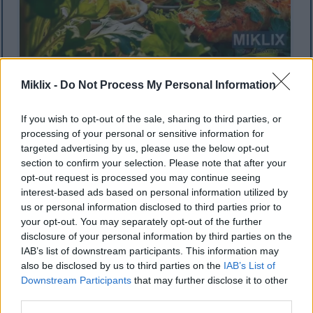
Illustrasjon av friske ruccolablader, ruccola-retter og et
frodig landskap under gyllent lys.
Miklix -
Do Not Process My Personal Information
Klikk eller trykk på bildet for mer informasjon og
høyere oppløsning.
If you wish to opt-out of the sale, sharing to third parties, or
processing of your personal or sensitive information for
targeted advertising by us, please use the below opt-out
Kulinariske bruksområder av
section to confirm your selection. Please note that after your
opt-out request is processed you may continue seeing
ruccola
interest-based ads based on personal information utilized by
us or personal information disclosed to third parties prior to
your opt-out. You may separately opt-out of the further
Rucolas pepperaktige smak gjør den flott til mange
disclosure of your personal information by third parties on the
retter. Den er perfekt for å tilføre en unik smak til
IAB’s list of downstream participants. This information may
måltidene dine. Bruk den rå i salater for en sprø
also be disclosed by us to third parties on the
IAB’s List of
tekstur og lys farge.
Downstream Participants
that may further disclose it to other
third parties.
Når du lager mat med ruccola, blir rettene dine enda