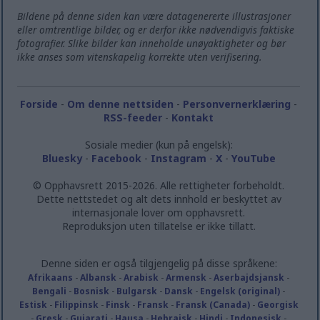
Bildene på denne siden kan være datagenererte illustrasjoner
eller omtrentlige bilder, og er derfor ikke nødvendigvis faktiske
fotografier. Slike bilder kan inneholde unøyaktigheter og bør
ikke anses som vitenskapelig korrekte uten verifisering.
Forside
-
Om denne nettsiden
-
Personvernerklæring
-
RSS-feeder
-
Kontakt
Sosiale medier (kun på engelsk):
Bluesky
-
Facebook
-
Instagram
-
X
-
YouTube
© Opphavsrett 2015-2026. Alle rettigheter forbeholdt.
Dette nettstedet og alt dets innhold er beskyttet av
internasjonale lover om opphavsrett.
Reproduksjon uten tillatelse er ikke tillatt.
Denne siden er også tilgjengelig på disse språkene:
Afrikaans
-
Albansk
-
Arabisk
-
Armensk
-
Aserbajdsjansk
-
Bengali
-
Bosnisk
-
Bulgarsk
-
Dansk
-
Engelsk (original)
-
Estisk
-
Filippinsk
-
Finsk
-
Fransk
-
Fransk (Canada)
-
Georgisk
-
Gresk
-
Gujarati
-
Hausa
-
Hebraisk
-
Hindi
-
Indonesisk
-