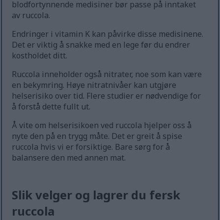
blodfortynnende medisiner bør passe på inntaket
av ruccola.
Endringer i vitamin K kan påvirke disse medisinene.
Det er viktig å snakke med en lege før du endrer
kostholdet ditt.
Ruccola inneholder også nitrater, noe som kan være
en bekymring. Høye nitratnivåer kan utgjøre
helserisiko over tid. Flere studier er nødvendige for
å forstå dette fullt ut.
Å vite om helserisikoen ved ruccola hjelper oss å
nyte den på en trygg måte. Det er greit å spise
ruccola hvis vi er forsiktige. Bare sørg for å
balansere den med annen mat.
Slik velger og lagrer du fersk
ruccola