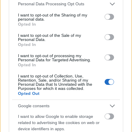
bedre. Prøv det som pizzatopping eller bland det i
Please note that this website/app uses one or more Google
Personal Data Processing Opt Outs
pesto. Det passer godt til sitrus, nøtter og ost, noe
services and may gather and store information including but
som gjør det perfekt til salater og pasta.
not limited to your visit or usage behaviour. You may click to
I want to opt-out of the Sharing of my
personal data.
grant or deny consent to Google and its third-party tags to
Ruccolas krydrede smak gjør ethvert måltid mer
Opted In
use your data for below specified purposes in below Google
spennende. Den passer utmerket til både kalde og
consent section.
I want to opt-out of the Sale of my
varme retter. Å tilsette ruccola i matlagingen kan gi
Personal Data.
deg nye ideer på kjøkkenet.
Opted In
I want to opt-out of processing my
Personal Data for Targeted Advertising.
Inkluderer ruccola i kostholdet
Opted In
ditt
I want to opt-out of Collection, Use,
Retention, Sale, and/or Sharing of my
Personal Data that Is Unrelated with the
Purposes for which it was collected.
Ruccola gir et pepperaktig preg til måltidene dine.
Opted Out
Den er enkel å tilsette i mange retter, noe som gjør
måltidene dine spennende. Du kan prøve
Google consents
forskjellige måter å nyte ruccola i matlagingen din.
I want to allow Google to enable storage
Begynn med salater, hvor ruccola kan være
related to advertising like cookies on web or
hovedattraksjonen eller blandes med andre
device identifiers in apps.