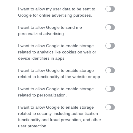
grønnsaker. Ha det i smørbrød eller wraps for en
sprø og smakfull vri. Prøv ruccola, cherrytomater og
I want to allow my user data to be sent to
grillet kylling i en pastarett for et næringsrikt og
Google for online advertising purposes.
smakfullt måltid.
I want to allow Google to send me
For å forsterke helsefordelene ved ruccola, bør du
personalized advertising.
kombinere den med matvarer med mye C-vitamin.
I want to allow Google to enable storage
Sitrusfrukter, paprika eller tomater smaker ikke
related to analytics like cookies on web or
bare godt sammen, men hjelper også kroppen med
device identifiers in apps.
å absorbere jern bedre. Dette trikset kan gjøre
måltidene dine enda sunnere.
I want to allow Google to enable storage
related to functionality of the website or app.
Lag en forfriskende drink ved å blande ruccola i
smoothies. Den lette bitterheten passer godt
I want to allow Google to enable storage
sammen med frukt og tilfører næringsstoffer til
related to personalization.
drinken. Å legge til ruccola i kostholdet ditt er enkelt
og morsomt, slik at du kan oppdage nye smaker.
I want to allow Google to enable storage
related to security, including authentication
functionality and fraud prevention, and other
user protection.