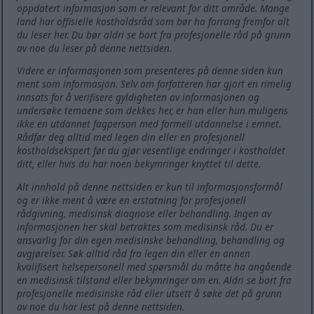
oppdatert informasjon som er relevant for ditt område. Mange
land har offisielle kostholdsråd som bør ha forrang fremfor alt
du leser her. Du bør aldri se bort fra profesjonelle råd på grunn
av noe du leser på denne nettsiden.
Videre er informasjonen som presenteres på denne siden kun
ment som informasjon. Selv om forfatteren har gjort en rimelig
innsats for å verifisere gyldigheten av informasjonen og
undersøke temaene som dekkes her, er han eller hun muligens
ikke en utdannet fagperson med formell utdannelse i emnet.
Rådfør deg alltid med legen din eller en profesjonell
kostholdsekspert før du gjør vesentlige endringer i kostholdet
ditt, eller hvis du har noen bekymringer knyttet til dette.
Alt innhold på denne nettsiden er kun til informasjonsformål
og er ikke ment å være en erstatning for profesjonell
rådgivning, medisinsk diagnose eller behandling. Ingen av
informasjonen her skal betraktes som medisinsk råd. Du er
ansvarlig for din egen medisinske behandling, behandling og
avgjørelser. Søk alltid råd fra legen din eller en annen
kvalifisert helsepersonell med spørsmål du måtte ha angående
en medisinsk tilstand eller bekymringer om en. Aldri se bort fra
profesjonelle medisinske råd eller utsett å søke det på grunn
av noe du har lest på denne nettsiden.