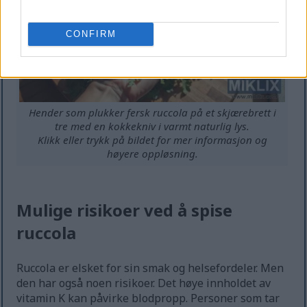
CONFIRM
Hender som plukker fersk ruccola på et skjærebrett i
tre med en kokkekniv i varmt naturlig lys.
Klikk eller trykk på bildet for mer informasjon og
høyere oppløsning.
Mulige risikoer ved å spise
ruccola
Ruccola er elsket for sin smak og helsefordeler. Men
den har også noen risikoer. Det høye innholdet av
vitamin K kan påvirke blodpropp. Personer som tar