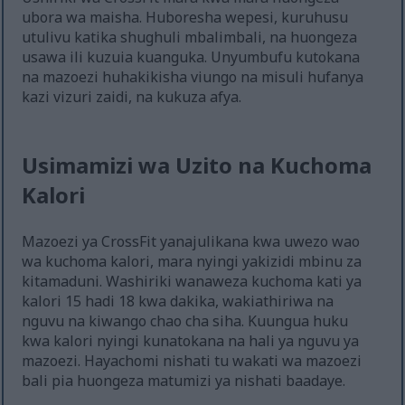
ubora wa maisha. Huboresha wepesi, kuruhusu
utulivu katika shughuli mbalimbali, na huongeza
usawa ili kuzuia kuanguka. Unyumbufu kutokana
na mazoezi huhakikisha viungo na misuli hufanya
kazi vizuri zaidi, na kukuza afya.
Usimamizi wa Uzito na Kuchoma
Kalori
Mazoezi ya CrossFit yanajulikana kwa uwezo wao
wa kuchoma kalori, mara nyingi yakizidi mbinu za
kitamaduni. Washiriki wanaweza kuchoma kati ya
kalori 15 hadi 18 kwa dakika, wakiathiriwa na
nguvu na kiwango chao cha siha. Kuungua huku
kwa kalori nyingi kunatokana na hali ya nguvu ya
mazoezi. Hayachomi nishati tu wakati wa mazoezi
bali pia huongeza matumizi ya nishati baadaye.