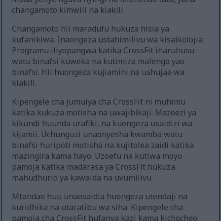
changamoto kimwili na kiakili.
Changamoto hii maradufu hukuza hisia ya
kufanikiwa. Inaongeza ustahimilivu wa kisaikolojia.
Programu iliyopangwa katika CrossFit inaruhusu
watu binafsi kuweka na kutimiza malengo yao
binafsi. Hii huongeza kujiamini na ushujaa wa
kiakili.
Kipengele cha jumuiya cha CrossFit ni muhimu
katika kukuza motisha na uwajibikaji. Mazoezi ya
kikundi huunda urafiki, na kuongeza usaidizi wa
kijamii. Uchunguzi unaonyesha kwamba watu
binafsi huripoti motisha na kujitolea zaidi katika
mazingira kama hayo. Uzoefu na kutiwa moyo
pamoja katika madarasa ya CrossFit hukuza
mahudhurio ya kawaida na uvumilivu.
Mtandao huu unaosaidia huongeza utendaji na
kuridhika na utaratibu wa siha. Kipengele cha
pamoja cha CrossFit hufanya kazi kama kichocheo