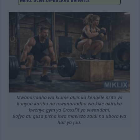
Mind: Science-Backed Benefits
Mwanariadha wa kiume akiinua kengele nzito ya
kunyoa karibu na mwanariadha wa kike akiruka
kwenye gym ya CrossFit ya viwandani.
Bofya au gusa picha kwa maelezo zaidi na ubora wa
hali ya juu.