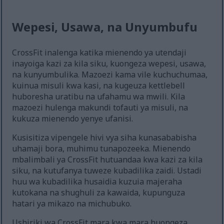
Wepesi, Usawa, na Unyumbufu
CrossFit inalenga katika mienendo ya utendaji
inayoiga kazi za kila siku, kuongeza wepesi, usawa,
na kunyumbulika. Mazoezi kama vile kuchuchumaa,
kuinua misuli kwa kasi, na kugeuza kettlebell
huboresha uratibu na ufahamu wa mwili. Kila
mazoezi hulenga makundi tofauti ya misuli, na
kukuza mienendo yenye ufanisi.
Kusisitiza vipengele hivi vya siha kunasababisha
uhamaji bora, muhimu tunapozeeka. Mienendo
mbalimbali ya CrossFit hutuandaa kwa kazi za kila
siku, na kutufanya tuweze kubadilika zaidi. Ustadi
huu wa kubadilika husaidia kuzuia majeraha
kutokana na shughuli za kawaida, kupunguza
hatari ya mikazo na michubuko.
Ushiriki wa CrossFit mara kwa mara huongeza