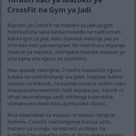
CrossFit na Gym ya Jadi
Mazoezi ya CrossFit na mazoezi ya jadi ya gym
hutofautiana sana katika muundo na madhumuni.
Katika gym za jadi, watu huweka malengo yao ya
siha kwa kasi yao wenyewe. Hii inaruhusu mipango
maalum ya mazoezi, ikizingatia maeneo maalum ya
siha kama vile nguvu au uvumilivu.
Kwa upande mwingine, CrossFit inasisitiza nguvu
kubwa na ushirikishwaji wa jamii. Inastawi katika
mazoezi ya kikundi, na kuunda hisia ya urafiki huku
ikiwasukuma washiriki hadi mipaka yao. Vipindi ni
vifupi na vinalenga zaidi, vikilenga kuboresha
utimamu wa mwili kwa ujumla kwa ufanisi.
Aina mbalimbali za mazoezi ni tofauti nyingine
muhimu. CrossFit inachanganya kuinua uzito,
mazoezi ya viungo, na mazoezi ya moyo, na
kuhakikisha utaratibu tofauti. Hii huweka mazoezi