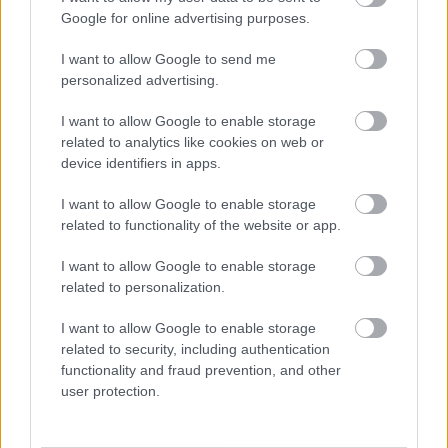
kuendana na mahitaji ya mtu binafsi. Hii ni muhimu
Google for online advertising purposes.
kwa wale walio na matatizo ya kiafya yaliyopo au
mafunzo mapya ya kiwango cha juu.
I want to allow Google to send me
personalized advertising.
I want to allow Google to enable storage
Kuanza na CrossFit
related to analytics like cookies on web or
device identifiers in apps.
Kwa wale wapya katika CrossFit, kuchunguza
I want to allow Google to enable storage
masanduku ya CrossFit ya eneo lako ni hatua nzuri
related to functionality of the website or app.
ya kwanza. Mazoezi haya hutoa jumuiya inayounga
mkono na makocha wenye uzoefu. Yanakusaidia
I want to allow Google to enable storage
kuendesha safari yako ya siha. Vipindi vya awali vya
related to personalization.
mafunzo vinazingatia harakati za msingi na mbinu,
na kuhakikisha utangulizi salama.
I want to allow Google to enable storage
related to security, including authentication
Gharama za programu hizi za utangulizi
functionality and fraud prevention, and other
hutofautiana katika maeneo mbalimbali, lakini
user protection.
uwekezaji kwa kawaida hujumuisha madarasa
kadhaa. Pia hushughulikia mwongozo kuhusu umbo
sahihi la mazoezi na muundo wa darasa. Kupata