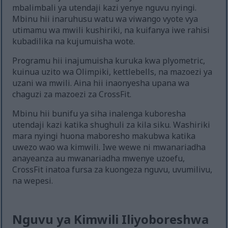
mbalimbali ya utendaji kazi yenye nguvu nyingi.
Mbinu hii inaruhusu watu wa viwango vyote vya
utimamu wa mwili kushiriki, na kuifanya iwe rahisi
kubadilika na kujumuisha wote.
Programu hii inajumuisha kuruka kwa plyometric,
kuinua uzito wa Olimpiki, kettlebells, na mazoezi ya
uzani wa mwili. Aina hii inaonyesha upana wa
chaguzi za mazoezi za CrossFit.
Mbinu hii bunifu ya siha inalenga kuboresha
utendaji kazi katika shughuli za kila siku. Washiriki
mara nyingi huona maboresho makubwa katika
uwezo wao wa kimwili. Iwe wewe ni mwanariadha
anayeanza au mwanariadha mwenye uzoefu,
CrossFit inatoa fursa za kuongeza nguvu, uvumilivu,
na wepesi.
Nguvu ya Kimwili Iliyoboreshwa