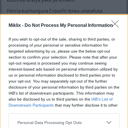
kuboresha afya yake ya kimwili.
Fikiria kuchunguza CrossFit ikiwa unatafuta:
Jumuiya yenye nguvu ya kusaidia safari yako
Miklix -
Do Not Process My Personal Information
ya siha
Mazoezi mbalimbali ambayo huweka mazoezi
If you wish to opt-out of the sale, sharing to third parties, or
safi na ya kuvutia
processing of your personal or sensitive information for
Mafunzo yaliyobinafsishwa kulingana na
targeted advertising by us, please use the below opt-out
viwango vya siha ya kibinafsi
section to confirm your selection. Please note that after your
Programu inayohimiza ukuaji wa nguvu,
opt-out request is processed you may continue seeing
uvumilivu, na kubadilika
interest-based ads based on personal information utilized by
us or personal information disclosed to third parties prior to
Hatimaye, CrossFit ni mfano wa mafunzo kwa watu
your opt-out. You may separately opt-out of the further
wa rika zote. Inatoa mazingira ya kumwezesha mtu
disclosure of your personal information by third parties on the
yeyote kustawi, bila kujali mahali alipoanzia.
IAB’s list of downstream participants. This information may
also be disclosed by us to third parties on the
IAB’s List of
Downstream Participants
that may further disclose it to other
Hatari za Usalama na Majeraha
third parties.
Please note that this website/app uses one or more Google
Personal Data Processing Opt Outs
CrossFit, inayojulikana kwa mafunzo yake ya
services and may gather and store information including but