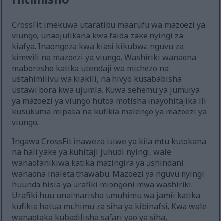
CrossFit imekuwa utaratibu maarufu wa mazoezi ya
viungo, unaojulikana kwa faida zake nyingi za
kiafya. Inaongeza kwa kiasi kikubwa nguvu za
kimwili na mazoezi ya viungo. Washiriki wanaona
maboresho katika utendaji wa michezo na
ustahimilivu wa kiakili, na hivyo kusababisha
ustawi bora kwa ujumla. Kuwa sehemu ya jumuiya
ya mazoezi ya viungo hutoa motisha inayohitajika ili
kusukuma mipaka na kufikia malengo ya mazoezi ya
viungo.
Ingawa CrossFit inaweza isiwe ya kila mtu kutokana
na hali yake ya kuhitaji juhudi nyingi, wale
wanaofanikiwa katika mazingira ya ushindani
wanaona inaleta thawabu. Mazoezi ya nguvu nyingi
huunda hisia ya urafiki miongoni mwa washiriki.
Urafiki huu unaimarisha umuhimu wa jamii katika
kufikia hatua muhimu za siha ya kibinafsi. Kwa wale
wanaotaka kubadilisha safari yao ya siha,