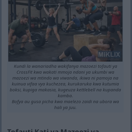
Kundi la wanariadha wakifanya mazoezi tofauti ya
CrossFit kwa wakati mmoja ndani ya ukumbi wa
mazoezi wa mtindo wa viwanda, ikiwa ni pamoja na
kuinua vifaa vya kuchezea, kurukaruka kwa kutumia
boksi, kupiga makasia, kugeuza kettlebell na kupanda
kamba.
Bofya au gusa picha kwa maelezo zaidi na ubora wa
hali ya juu.
Tofauti Kati ya Mazoezi ya