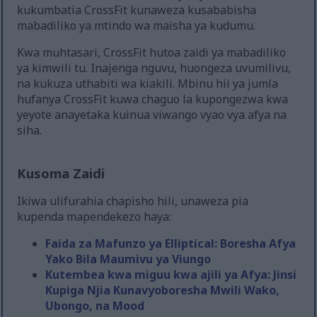
kukumbatia CrossFit kunaweza kusababisha
mabadiliko ya mtindo wa maisha ya kudumu.
Kwa muhtasari, CrossFit hutoa zaidi ya mabadiliko
ya kimwili tu. Inajenga nguvu, huongeza uvumilivu,
na kukuza uthabiti wa kiakili. Mbinu hii ya jumla
hufanya CrossFit kuwa chaguo la kupongezwa kwa
yeyote anayetaka kuinua viwango vyao vya afya na
siha.
Kusoma Zaidi
Ikiwa ulifurahia chapisho hili, unaweza pia
kupenda mapendekezo haya:
Faida za Mafunzo ya Elliptical: Boresha Afya
Yako Bila Maumivu ya Viungo
Kutembea kwa miguu kwa ajili ya Afya: Jinsi
Kupiga Njia Kunavyoboresha Mwili Wako,
Ubongo, na Mood