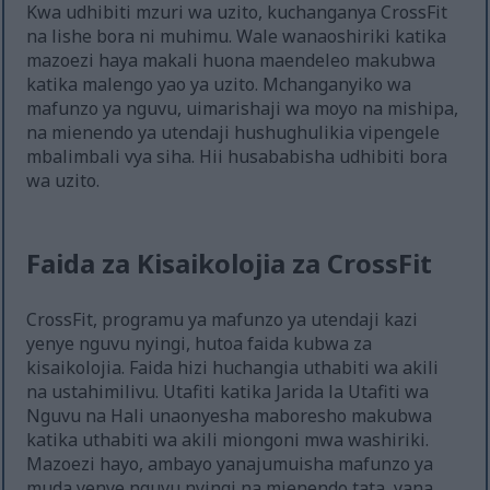
Kwa udhibiti mzuri wa uzito, kuchanganya CrossFit
na lishe bora ni muhimu. Wale wanaoshiriki katika
mazoezi haya makali huona maendeleo makubwa
katika malengo yao ya uzito. Mchanganyiko wa
mafunzo ya nguvu, uimarishaji wa moyo na mishipa,
na mienendo ya utendaji hushughulikia vipengele
mbalimbali vya siha. Hii husababisha udhibiti bora
wa uzito.
Faida za Kisaikolojia za CrossFit
CrossFit, programu ya mafunzo ya utendaji kazi
yenye nguvu nyingi, hutoa faida kubwa za
kisaikolojia. Faida hizi huchangia uthabiti wa akili
na ustahimilivu. Utafiti katika Jarida la Utafiti wa
Nguvu na Hali unaonyesha maboresho makubwa
katika uthabiti wa akili miongoni mwa washiriki.
Mazoezi hayo, ambayo yanajumuisha mafunzo ya
muda yenye nguvu nyingi na mienendo tata, yana