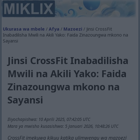
Ukurasa wa mbele
/
Afya
/
Mazoezi
/ Jinsi CrossFit
Inabadilisha Mwili na Akili Yako: Faida Zinazoungwa mkono na
Sayansi
Jinsi CrossFit Inabadilisha
Mwili na Akili Yako: Faida
Zinazoungwa mkono na
Sayansi
Iliyochapishwa: 10 Aprili 2025, 07:42:05 UTC
Mara ya mwisho kusasishwa: 5 Januari 2026, 10:48:26 UTC
CrossFit imekuwa kikuu katika ulimwengu wa mazoezi