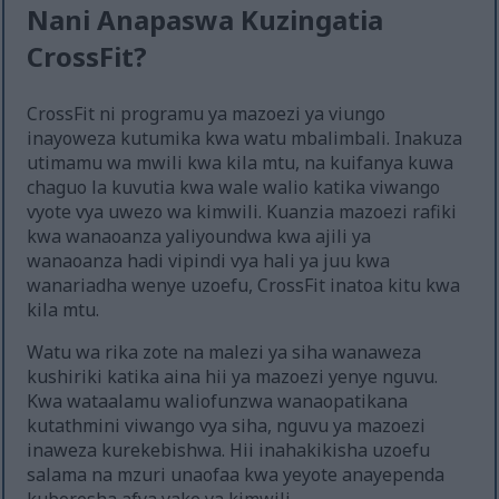
Nani Anapaswa Kuzingatia
CrossFit?
CrossFit ni programu ya mazoezi ya viungo
inayoweza kutumika kwa watu mbalimbali. Inakuza
utimamu wa mwili kwa kila mtu, na kuifanya kuwa
chaguo la kuvutia kwa wale walio katika viwango
vyote vya uwezo wa kimwili. Kuanzia mazoezi rafiki
kwa wanaoanza yaliyoundwa kwa ajili ya
wanaoanza hadi vipindi vya hali ya juu kwa
wanariadha wenye uzoefu, CrossFit inatoa kitu kwa
kila mtu.
Watu wa rika zote na malezi ya siha wanaweza
kushiriki katika aina hii ya mazoezi yenye nguvu.
Kwa wataalamu waliofunzwa wanaopatikana
kutathmini viwango vya siha, nguvu ya mazoezi
inaweza kurekebishwa. Hii inahakikisha uzoefu
salama na mzuri unaofaa kwa yeyote anayependa