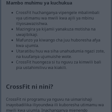
Mambo muhimu ya kuchukua
CrossFit huchanganya vipengele mbalimbali
vya utimamu wa mwili kwa ajili ya mbinu
iliyosawazishwa.
Mazingira ya kijamii yanakuza motisha na
uwajibikaji.
Mafunzo ya kiwango cha juu huboresha afya
kwa ujumla.
Utaratibu huu wa siha unahudumia ngazi zote,
na kuufanya ujumuishe wote.
CrossFit huongeza si tu nguvu za kimwili bali
pia ustahimilivu wa kiakili.
CrossFit ni nini?
CrossFit ni programu ya nguvu na uimarishaji
inayobadilika iliyoundwa ili kuboresha utimamu wa
mwili kwa ujumla. Inachanganya mienendo