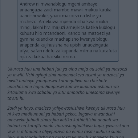
Andrew ni mwanablogu mgeni ambaye
anaangazia zaidi mambo mawili makuu katika
uandishi wake, yaani mazoezi na lishe ya
michezo. Amekuwa mpenda siha kwa miaka
mingi, lakini hivi majuzi amejikita katika kublogu
kuhusu hilo mtandaoni. Kando na mazoezi ya
gym na kuandika machapisho kwenye blogu,
anapenda kujihusisha na upishi unaozingatia
afya, safari ndefu za kupanda mlima na kutafuta
njia za kukaa hai siku nzima.
Ukurasa huu una habari juu ya aina moja au zaidi ya mazoezi
ya mwili. Nchi nyingi zina mapendekezo rasmi ya mazoezi ya
mwili ambayo yanapaswa kutanguliwa na chochote
unachosoma hapa. Haupaswi kamwe kupuuza ushauri wa
kitaalamu kwa sababu ya kitu ambacho umesoma kwenye
tovuti hii.
Zaidi ya hayo, maelezo yaliyowasilishwa kwenye ukurasa huu
ni kwa madhumuni ya habari pekee. Ingawa mwandishi
ameweka juhudi zinazofaa katika kuthibitisha uhalali wa
habari na kutafiti mada zinazoshughulikiwa hapa, yawezekana
yeye si mtaalamu aliyefunzwa na elimu rasmi kuhusu suala
hilo. Kujishughulisha na mazoezi ya mwili kunaweza kuja na