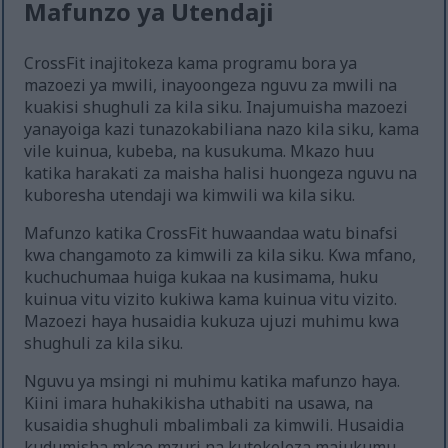
Mafunzo ya Utendaji
CrossFit inajitokeza kama programu bora ya
mazoezi ya mwili, inayoongeza nguvu za mwili na
kuakisi shughuli za kila siku. Inajumuisha mazoezi
yanayoiga kazi tunazokabiliana nazo kila siku, kama
vile kuinua, kubeba, na kusukuma. Mkazo huu
katika harakati za maisha halisi huongeza nguvu na
kuboresha utendaji wa kimwili wa kila siku.
Mafunzo katika CrossFit huwaandaa watu binafsi
kwa changamoto za kimwili za kila siku. Kwa mfano,
kuchuchumaa huiga kukaa na kusimama, huku
kuinua vitu vizito kukiwa kama kuinua vitu vizito.
Mazoezi haya husaidia kukuza ujuzi muhimu kwa
shughuli za kila siku.
Nguvu ya msingi ni muhimu katika mafunzo haya.
Kiini imara huhakikisha uthabiti na usawa, na
kusaidia shughuli mbalimbali za kimwili. Husaidia
kudumisha mkao mzuri na kutekeleza majukumu