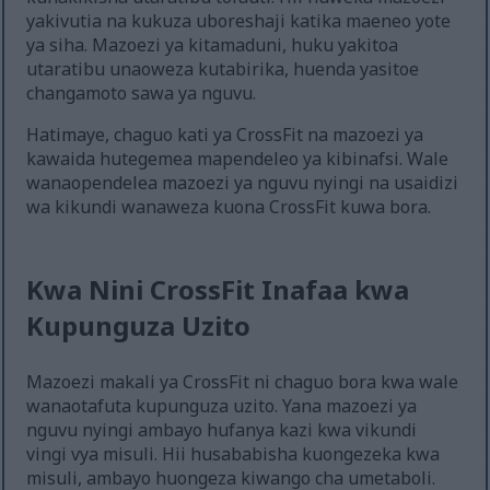
yakivutia na kukuza uboreshaji katika maeneo yote
ya siha. Mazoezi ya kitamaduni, huku yakitoa
utaratibu unaoweza kutabirika, huenda yasitoe
changamoto sawa ya nguvu.
Hatimaye, chaguo kati ya CrossFit na mazoezi ya
kawaida hutegemea mapendeleo ya kibinafsi. Wale
wanaopendelea mazoezi ya nguvu nyingi na usaidizi
wa kikundi wanaweza kuona CrossFit kuwa bora.
Kwa Nini CrossFit Inafaa kwa
Kupunguza Uzito
Mazoezi makali ya CrossFit ni chaguo bora kwa wale
wanaotafuta kupunguza uzito. Yana mazoezi ya
nguvu nyingi ambayo hufanya kazi kwa vikundi
vingi vya misuli. Hii husababisha kuongezeka kwa
misuli, ambayo huongeza kiwango cha umetaboli.