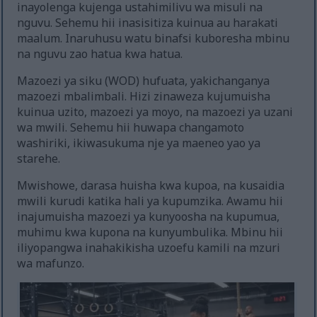
inayolenga kujenga ustahimilivu wa misuli na
nguvu. Sehemu hii inasisitiza kuinua au harakati
maalum. Inaruhusu watu binafsi kuboresha mbinu
na nguvu zao hatua kwa hatua.
Mazoezi ya siku (WOD) hufuata, yakichanganya
mazoezi mbalimbali. Hizi zinaweza kujumuisha
kuinua uzito, mazoezi ya moyo, na mazoezi ya uzani
wa mwili. Sehemu hii huwapa changamoto
washiriki, ikiwasukuma nje ya maeneo yao ya
starehe.
Mwishowe, darasa huisha kwa kupoa, na kusaidia
mwili kurudi katika hali ya kupumzika. Awamu hii
inajumuisha mazoezi ya kunyoosha na kupumua,
muhimu kwa kupona na kunyumbulika. Mbinu hii
iliyopangwa inahakikisha uzoefu kamili na mzuri
wa mafunzo.