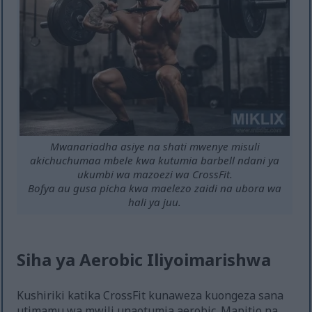
Mwanariadha asiye na shati mwenye misuli
akichuchumaa mbele kwa kutumia barbell ndani ya
ukumbi wa mazoezi wa CrossFit.
Bofya au gusa picha kwa maelezo zaidi na ubora wa
hali ya juu.
Siha ya Aerobic Iliyoimarishwa
Kushiriki katika CrossFit kunaweza kuongeza sana
utimamu wa mwili unaotumia aerobic. Mapitio na