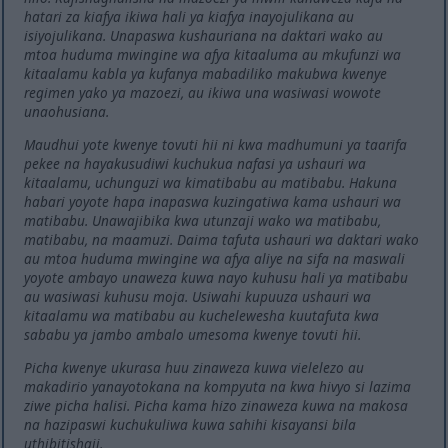
hatari za kiafya ikiwa hali ya kiafya inayojulikana au
isiyojulikana. Unapaswa kushauriana na daktari wako au
mtoa huduma mwingine wa afya kitaaluma au mkufunzi wa
kitaalamu kabla ya kufanya mabadiliko makubwa kwenye
regimen yako ya mazoezi, au ikiwa una wasiwasi wowote
unaohusiana.
Maudhui yote kwenye tovuti hii ni kwa madhumuni ya taarifa
pekee na hayakusudiwi kuchukua nafasi ya ushauri wa
kitaalamu, uchunguzi wa kimatibabu au matibabu. Hakuna
habari yoyote hapa inapaswa kuzingatiwa kama ushauri wa
matibabu. Unawajibika kwa utunzaji wako wa matibabu,
matibabu, na maamuzi. Daima tafuta ushauri wa daktari wako
au mtoa huduma mwingine wa afya aliye na sifa na maswali
yoyote ambayo unaweza kuwa nayo kuhusu hali ya matibabu
au wasiwasi kuhusu moja. Usiwahi kupuuza ushauri wa
kitaalamu wa matibabu au kuchelewesha kuutafuta kwa
sababu ya jambo ambalo umesoma kwenye tovuti hii.
Picha kwenye ukurasa huu zinaweza kuwa vielelezo au
makadirio yanayotokana na kompyuta na kwa hivyo si lazima
ziwe picha halisi. Picha kama hizo zinaweza kuwa na makosa
na hazipaswi kuchukuliwa kuwa sahihi kisayansi bila
uthibitishaji.