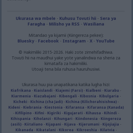
Ukurasa wa mbele
-
Kuhusu Tovuti hii
-
Sera ya
Faragha
-
Milisho ya RSS
-
Wasiliana
Mitandao ya kijamii (Kiingereza pekee):
Bluesky
-
Facebook
-
Instagram
-
X
-
YouTube
© Hakimiliki 2015-2026. Haki zote zimehifadhiwa.
Tovuti hii na maudhui yake yote yanalindwa na sheria za
kimataifa za hakimiliki.
Utoaji tena bila ruhusa hauruhusiwi.
Ukurasa huu pia unapatikana katika lugha hizi:
Kiafrikana
-
Kiaislandi
-
Kiajemi (Farsi)
-
Kialbeni
-
Kiarabu
-
Kiarmenia
-
Kiazabajani
-
Kibengali
-
Kibosnia
-
Kibulgaria
-
Kicheki
-
Kichina (cha Jadi)
-
Kichina (Kilichorahisishwa)
-
Kideni
-
Kiebrania
-
Kiestonia
-
Kifaransa
-
Kifaransa (Kanada)
-
Kifilipino
-
Kifini
-
Kigiriki
-
Kigujarati
-
Kihausa
-
Kihindi
-
Kihispania
-
Kiholanzi
-
Kihungari
-
Kiindonesia
-
Kiingereza
(asili)
-
Kiitaliano
-
Kijapani
-
Kijava
-
Kijerumani
-
Kijojiajia
-
Kikanada
-
Kikatalani
-
Kikorea
-
Kikroeshia
-
Kilatvia
-