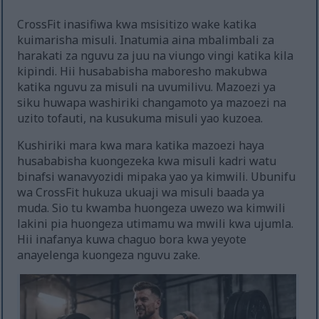
CrossFit inasifiwa kwa msisitizo wake katika
kuimarisha misuli. Inatumia aina mbalimbali za
harakati za nguvu za juu na viungo vingi katika kila
kipindi. Hii husababisha maboresho makubwa
katika nguvu za misuli na uvumilivu. Mazoezi ya
siku huwapa washiriki changamoto ya mazoezi na
uzito tofauti, na kusukuma misuli yao kuzoea.
Kushiriki mara kwa mara katika mazoezi haya
husababisha kuongezeka kwa misuli kadri watu
binafsi wanavyozidi mipaka yao ya kimwili. Ubunifu
wa CrossFit hukuza ukuaji wa misuli baada ya
muda. Sio tu kwamba huongeza uwezo wa kimwili
lakini pia huongeza utimamu wa mwili kwa ujumla.
Hii inafanya kuwa chaguo bora kwa yeyote
anayelenga kuongeza nguvu zake.