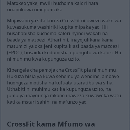
Matokeo yake, mwili huchoma kalori hata
unapokuwa umepumzika.
Mojawapo ya sifa kuu za CrossFit ni uwezo wake wa
kuwasukuma washiriki kupita mipaka yao. Hii
husababisha kuchoma kalori nyingi wakati na
baada ya mazoezi. Athari hii, inayojulikana kama
matumizi ya oksijeni kupita kiasi baada ya mazoezi
(EPOC), husaidia kudumisha upungufu wa kalori. Hii
ni muhimu kwa kupunguza uzito.
Kipengele cha pamoja cha CrossFit pia ni muhimu.
Hukuza hisia ya kuwa sehemu ya wengine, ambayo
huongeza motisha na kufuata utaratibu wa siha.
Uthabiti ni muhimu katika kupunguza uzito, na
jumuiya inayounga mkono inaweza kuwaweka watu
katika mstari sahihi na mafunzo yao.
CrossFit kama Mfumo wa