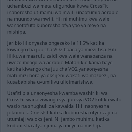
uchambuzi wa meta uligundua kuwa CrossFit
inaboresha utimamu wa mwili unaotumia aerobic
na muundo wa mwili. Hii ni muhimu kwa wale
wanaotafuta kuboresha afya yao ya moyo na
mishipa.
Jaribio lilionyesha ongezeko la 11.5% katika
kiwango cha juu cha VO2 baada ya miezi tisa. Hili
lilikuwa maarufu zaidi kwa wale wanaoanza na
uwezo mdogo wa aerobic. Mafanikio kama hayo
katika kiwango cha juu cha VO2 yanaonyesha
matumizi bora ya oksijeni wakati wa mazoezi, na
kusababisha uvumilivu ulioimarishwa.
Utafiti pia unaonyesha kwamba washiriki wa
CrossFit wana viwango vya juu vya VO2 kuliko watu
wasio na shughuli za kawaida. Hii inaonyesha
jukumu la CrossFit katika kuboresha ufyonzaji na
utumiaji wa oksijeni. Ni jambo muhimu katika
kudumisha afya njema ya moyo na mishipa.