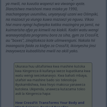
ya mwili, na kuvutia wapenzi wa viwango vyote.
Ilianzishwa mwishoni mwa miaka ya 1990,
inachanganya uvumilivu, unyanyuaji uzani wa Olimpiki,
na mazoezi ya viungo kuwa mazoezi ya nguvu. Vikao
hivi mara nyingi hufanyika katika mazingira ya jamii, na
kuimarisha afya ya kimwili na kiakili. Kadiri watu wengi
wanavyotafuta programu bora za siha, gym za CrossFit,
au "boxes", zinajitokeza kote ulimwenguni. Nakala hii
inaangazia faida za kiafya za CrossFit, ikionyesha jinsi
inavyoweza kubadilisha mwili na akili yako.
Ukurasa huu ulitafsiriwa kwa mashine kutoka
kwa Kiingereza ili kuifanya iweze kupatikana kwa
watu wengi iwezekanavyo. Kwa bahati mbaya,
utafsiri wa mashine bado sio teknolojia
iliyokamilishwa, kwa hivyo makosa yanaweza
kutokea. Ukipenda, unaweza kutazama toleo
asili la Kiingereza hapa:
How CrossFit Transforms Your Body and