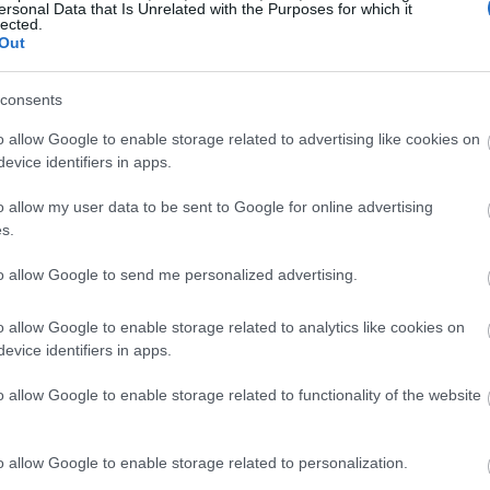
ersonal Data that Is Unrelated with the Purposes for which it
lected.
 há mais de 9.500 anos, sendo o Peru o país com o maior n
Out
"pimentas" porque lhe lembravam a pimenta-do-reino. Hoje
iderando a produção. As pimentas são usadas em muitos pr
consents
 células cancerígenas, o que as torna uma verdadeira maravi
o allow Google to enable storage related to advertising like cookies on
evice identifiers in apps.
 da pimenta
o allow my user data to be sent to Google for online advertising
s.
nutrientes em cada mordida. Meia xícara de pimentas verd
to allow Google to send me personalized advertising.
sua necessidade diária de vitamina C. Essa vitamina fortale
o allow Google to enable storage related to analytics like cookies on
evice identifiers in apps.
 porção — mais do que frutas cítricas por grama.
 beta-caroteno para a saúde ocular e imunológica.
o allow Google to enable storage related to functionality of the website
: a vitamina B6 auxilia o metabolismo e o folato contribui p
 nervos e ferro para a saúde do sangue.
o allow Google to enable storage related to personalization.
ém oferecem fibras alimentares (0,7 g por porção) para um