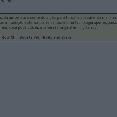
tamina C.
duzida automaticamente do inglês para torná-la acessível ao maior n
te, a tradução automática ainda não é uma tecnologia aperfeiçoad
ferir, você pode visualizar a versão original em inglês aqui:
: How Chili Boosts Your Body and Brain