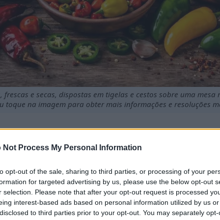
, frescas e secas, dispostas em tigelas e cestos sobre uma mesa 
ou toque na imagem para obter mais informações e resoluções ma
 Not Process My Personal Information
is vitamina C do que as laranjas, auxiliando na função imu
m alimentos picantes pode reduzir a inflamação e contribuir
to opt-out of the sale, sharing to third parties, or processing of your per
 a 14 calorias por porção) faz delas uma opção rica em nutrie
formation for targeted advertising by us, please use the below opt-out s
apsantina, presente nas pimentas vermelhas, podem combate
r selection. Please note that after your opt-out request is processed y
menta traz benefícios para a saúde, mas requer cautela p
eing interest-based ads based on personal information utilized by us or
disclosed to third parties prior to your opt-out. You may separately opt-