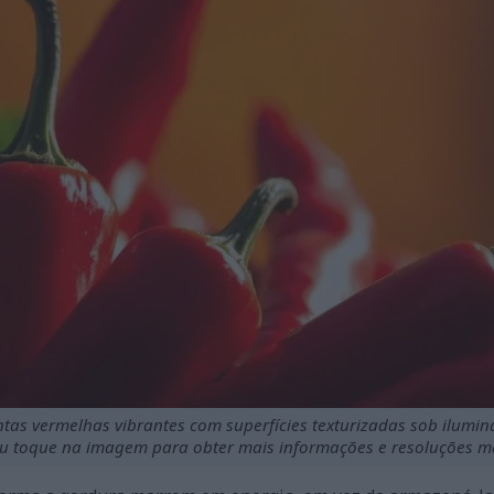
tas vermelhas vibrantes com superfícies texturizadas sob ilumina
ou toque na imagem para obter mais informações e resoluções ma