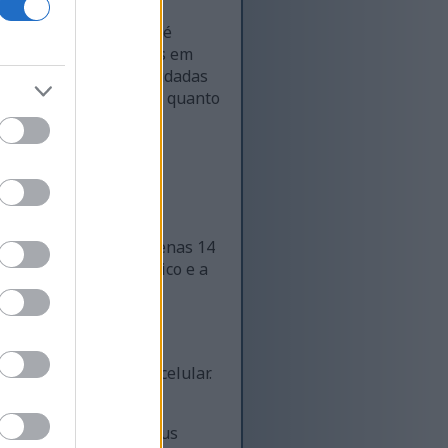
úmero de espécies. Até
, elas são cultivadas em
atos e também são estudadas
lha tanto na culinária quanto
es em conserva tem apenas 14
ce o sistema imunológico e a
ara o funcionamento celular.
a melhor digestão. Seus