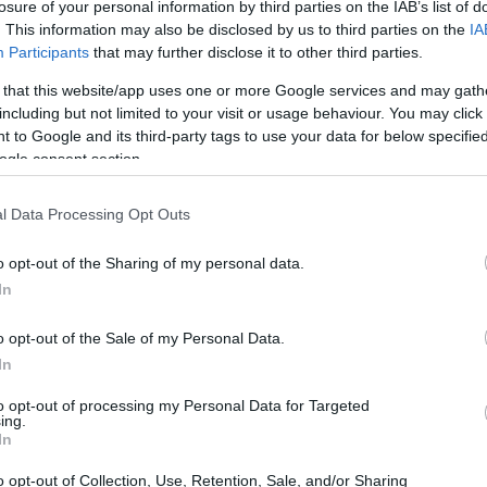
losure of your personal information by third parties on the IAB’s list of
. This information may also be disclosed by us to third parties on the
IA
Participants
that may further disclose it to other third parties.
entas especiais?
 that this website/app uses one or more Google services and may gath
including but not limited to your visit or usage behaviour. You may click 
ino vegetal devido aos seus compostos bioativos. No centro 
 to Google and its third-party tags to use your data for below specifi
cante que lhes confere a sensação de queimação. Este compo
ogle consent section.
 acelerar o metabolismo e ajudar a aliviar a dor.
s pimentas é a sua variedade. Você pode encontrar desde o 
l Data Processing Opt Outs
X (2,69 milhões de unidades na escala Scoville). Pimentas
iferentes sabores e níveis de ardência. Elas vêm em cores 
o opt-out of the Sharing of my personal data.
s únicos e valores nutricionais.
In
 e crocantes
o opt-out of the Sale of my Personal Data.
SHU, terroso com um toque picante rápido.
In
00 SHU, notas de frutas tropicais
to opt-out of processing my Personal Data for Targeted
das pimentas é fascinante. A capsaicina interage com os rec
ing.
imação sem danificar os tecidos. É por isso que a água não
In
 As pimentas também contêm antioxidantes como a vitamina C
onoides, que auxiliam o sistema imunológico e a saúde do c
o opt-out of Collection, Use, Retention, Sale, and/or Sharing