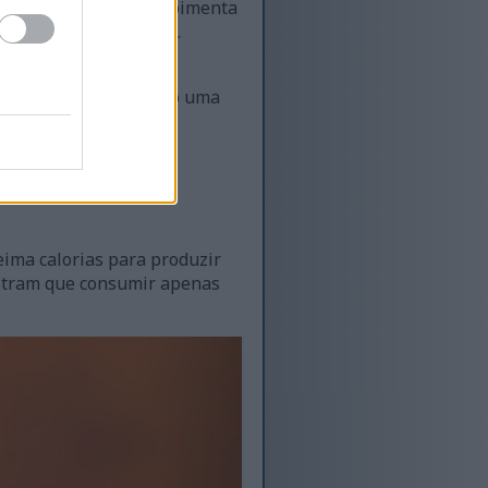
orção — como 45 g de pimenta
anês, um antioxidante.
êm mais vitamina C e
dável. As pimentas são uma
eima calorias para produzir
ostram que consumir apenas