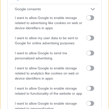
уменьшает воспаление артерий. Это замедляет
образование бляшек, вызывающих атеросклероз.
Google consents
Исследования также связывают употребление
I want to allow Google to enable storage
related to advertising like cookies on web or
перца чили с улучшением контроля уровня
device identifiers in apps.
сахара в крови. Это снижает риск развития
диабета, одной из основных причин сердечно-
I want to allow my user data to be sent to
сосудистых заболеваний.
Google for online advertising purposes.
В рецепте полезного для сердца чили
I want to allow Google to send me
используются нежирная индейка и фасоль.
personalized advertising.
Фасоль богата клетчаткой, которая снижает
уровень холестерина. Черные оливки
I want to allow Google to enable storage
уменьшают потребление натрия.
related to analytics like cookies on web or
device identifiers in apps.
Такие специи, как тмин и кайенский перец,
придают вкус без добавления соли. Это помогает
I want to allow Google to enable storage
контролировать кровяное давление. Даже
related to functionality of the website or app.
небольшое количество чили может помочь
уменьшить свертываемость крови и улучшить
I want to allow Google to enable storage
эластичность артерий.
related to personalization.