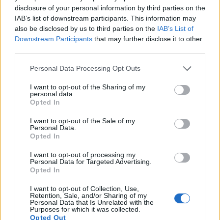
Чили для здоровья сердца
disclosure of your personal information by third parties on the
IAB’s list of downstream participants. This information may
Добавление перца чили в рацион может
also be disclosed by us to third parties on the
IAB’s List of
улучшить состояние сердечно-сосудистой
Downstream Participants
that may further disclose it to other
системы и предотвратить развитие сердечно-
third parties.
сосудистых заболеваний. Исследования
Please note that this website/app uses one or more Google
Personal Data Processing Opt Outs
показывают, что у людей, употребляющих
services and may gather and store information including but
перец чили, риск смерти от сердечно-
not limited to your visit or usage behaviour. You may click to
I want to opt-out of the Sharing of my
сосудистых заболеваний на 26% ниже.
personal data.
grant or deny consent to Google and its third-party tags to
Opted In
Капсаицин, содержащийся в перце чили,
use your data for below specified purposes in below Google
улучшает показатели артериального давления и
consent section.
I want to opt-out of the Sale of my
уровня холестерина.
Personal Data.
Opted In
Капсаицин снижает уровень «плохого»
холестерина и повышает уровень «хорошего»
I want to opt-out of processing my
Personal Data for Targeted Advertising.
холестерина. Это помогает поддерживать
Opted In
здоровье артерий.
I want to opt-out of Collection, Use,
Перец чили также улучшает кровообращение,
Retention, Sale, and/or Sharing of my
Personal Data that Is Unrelated with the
стимулируя работу кровеносных сосудов.
Purposes for which it was collected.
Противовоспалительное действие капсаицина
Opted Out