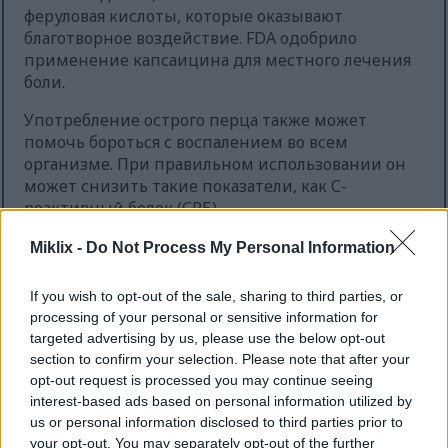
феруловая кислоты, которые оказывают
благотворное воздействие. FDA одобрило
применение капсаицина для местного лечения
боли.
Употребление острого перца также может
помочь бороться с воспалением во всем
организме. При правильном использовании он
может снизить такие показатели, как С-
реактивный белок (СРБ).
Добавление перца чили к блюдам с такими
Miklix -
Do Not Process My Personal Information
продуктами, как куркума или брокколи, может
сделать их еще вкуснее. Однако чрезмерное
If you wish to opt-out of the sale, sharing to third parties, or
употребление может вызвать расстройство
processing of your personal or sensitive information for
желудка. Всегда консультируйтесь с врачом
targeted advertising by us, please use the below opt-out
перед приемом добавок и начинайте с
section to confirm your selection. Please note that after your
небольших доз.
opt-out request is processed you may continue seeing
interest-based ads based on personal information utilized by
us or personal information disclosed to third parties prior to
your opt-out. You may separately opt-out of the further