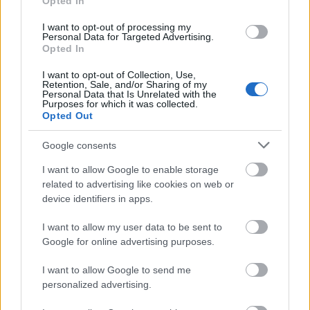
ضبابية ناعمة على عناصر الخلفية.
Opted In
I want to opt-out of processing my
تُرتب لفائف الخس بشكل قطري على لوح خشبي، مما يخلق
Personal Data for Targeted Advertising.
Opted In
تكوينًا بصريًا حيويًا يجذب نظر المشاهد بسلاسة من المقدمة
I want to opt-out of Collection, Use,
إلى الخلفية. كل لفة محشوة بسخاء بمزيج شهي من المكونات
Retention, Sale, and/or Sharing of my
Personal Data that Is Unrelated with the
الصحية. تشمل الحشوة قطع التوفو المتبلة ذات اللون الذهبي
Purposes for which it was collected.
Opted Out
البني مع قشرة خارجية مقرمشة قليلاً، وشرائح رقيقة من
Google consents
الملفوف الأرجواني، وشرائح الجزر الرفيعة، ومكعبات الفلفل
I want to allow Google to enable storage
الأحمر، وقطع الأفوكادو الكريمية، وشرائح البصل الأخضر، وبذور
related to advertising like cookies on web or
السمسم المتناثرة. يخلق تنوع الألوان تباينًا لافتًا مع أوراق الخس
device identifiers in apps.
الخضراء الزاهية، مما يؤكد على النضارة والقيمة الغذائية.
I want to allow my user data to be sent to
Google for online advertising purposes.
تبدو أوراق الخس طازجة ورطبة، بقوامها الواضح وثنياتها الرقيقة
I want to allow Google to send me
التي تُحيط بالحشوة بشكل طبيعي. يُضفي لونها الأخضر الزاهي
personalized advertising.
لمسة صحية ومنعشة على الصورة. رُصّت الحشوة ببراعة لتُعطي