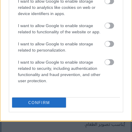
I want to allow Google to enable storage
عمقًا بصريًا ووفرة، مما يجعل اللفائف تبدو شهية وخفيفة
related to analytics like cookies on web or
device identifiers in apps.
ومغذية في الوقت نفسه. تُضفي التفاصيل الدقيقة، كبذور
I want to allow Google to enable storage
السمسم والأعشاب المفرومة وأسطح الخضراوات اللامعة،
related to functionality of the website or app.
واقعيةً وثراءً ملموسًا على المشهد.
I want to allow Google to enable storage
related to personalization.
في الخلفية، خارج نطاق التركيز قليلاً، يظهر وعاء صغير من
صلصة غمس كريمية مُغطاة ببذور السمسم الأسود والأبيض.
I want to allow Google to enable storage
related to security, including authentication
تُضفي الصلصة لونًا دافئًا إضافيًا وتُلمّح إلى نكهات مُكمّلة دون
functionality and fraud prevention, and other
user protection.
أن تُشتّت الانتباه عن الطبق الرئيسي. تُضيف شرائح الليمون
القريبة لمسة منعشة أخرى إلى المشهد، مُعززةً بذلك المظهر
الصحي والنابض بالحياة. تُساهم بعض شرائح البصل الأخضر
CONFIRM
المُتناثرة وقطع الخضار على سطح الطاولة في خلق جوٍّ طبيعي
يُناسب تصوير الطعام.