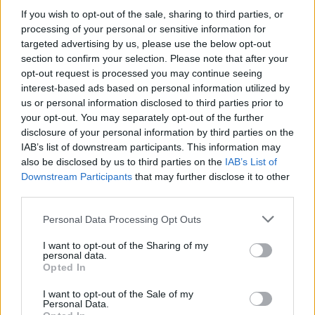
If you wish to opt-out of the sale, sharing to third parties, or
processing of your personal or sensitive information for
targeted advertising by us, please use the below opt-out
وصف الصورة
section to confirm your selection. Please note that after your
opt-out request is processed you may continue seeing
interest-based ads based on personal information utilized by
تُظهر هذه الصورة الفوتوغرافية عالية الدقة لطبق طعام، ترتيبًا
us or personal information disclosed to third parties prior to
your opt-out. You may separately opt-out of the further
جذابًا لأوراق الخس الملفوفة بشكل مبتكر، مُقدمة على لوح
disclosure of your personal information by third parties on the
تقديم خشبي ريفي موضوع على سطح طاولة أملس ذي لون
IAB’s list of downstream participants. This information may
also be disclosed by us to third parties on the
IAB’s List of
بارد. يُبرز التكوين مكونات طازجة وملونة وصحية، موضوعة
Downstream Participants
that may further disclose it to other
third parties.
بعناية داخل أوراق خس خضراء مقرمشة تُشكل لفائف طبيعية.
Please note that this website/app uses one or more Google
تتميز الصورة بإضاءة طبيعية ناعمة تُعزز نضارة كل مكون وقوامه
Personal Data Processing Opt Outs
services and may gather and store information including but
النابض بالحياة، مع الحفاظ على جمالية طهي عصرية وأنيقة.
not limited to your visit or usage behaviour. You may click to
I want to opt-out of the Sharing of my
personal data.
grant or deny consent to Google and its third-party tags to
يُضفي عمق المجال الضحل مظهرًا احترافيًا أنيقًا على الصورة،
Opted In
use your data for below specified purposes in below Google
حيث يُبقي لفائف الخس الأمامية في بؤرة التركيز، بينما يُضفي
consent section.
I want to opt-out of the Sale of my
Personal Data.