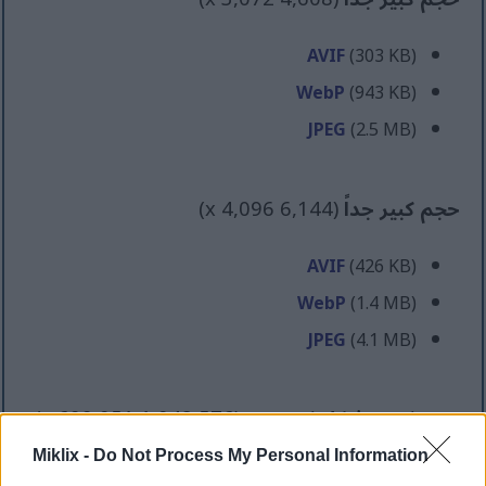
AVIF
(303 KB)
WebP
(943 KB)
JPEG
(2.5 MB)
حجم كبير جداً
(6,144 x 4,096)
AVIF
(426 KB)
WebP
(1.4 MB)
JPEG
(4.1 MB)
حجم كبير بشكل كوميدي
(1,048,576 x 699,051)
Miklix -
Do Not Process My Personal Information
ما زلت أقوم بالتحميل...؛-)