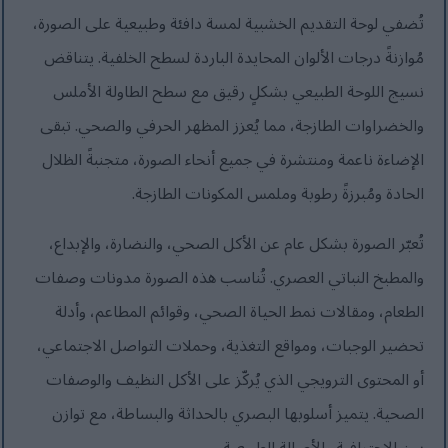
تُضفي لوحة التقديم الخشبية لمسة دافئة وطبيعية على الصورة،
مُوازنةً درجات الألوان المحايدة الباردة لسطح الخلفية. يتناقض
نسيج اللوحة الطبيعي بشكلٍ رقيق مع سطح الطاولة الأملس
والخضراوات الطازجة، مما يُعزز المظهر الحرفي والصحي. تبقى
الإضاءة ناعمة ومنتشرة في جميع أنحاء الصورة، متجنبةً الظلال
الحادة ومُبرزةً رطوبة وملمس المكونات الطازجة.
تُعبّر الصورة بشكل عام عن الأكل الصحي، والنضارة، والإبداع،
والمطبخ النباتي العصري. تُناسب هذه الصورة مدونات وصفات
الطعام، ومقالات نمط الحياة الصحي، وقوائم المطاعم، وأدلة
تحضير الوجبات، ومواقع التغذية، وحملات التواصل الاجتماعي،
أو المحتوى الترويجي الذي يُركّز على الأكل النظيف والوصفات
الصحية. يتميز أسلوبها البصري بالحداثة والبساطة، مع توازن