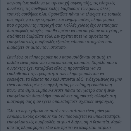
παγκοσμίως ανάλογα με την εποχή συγκομιδής, τις εδαφικές
συνθήκες, τις συνθήκες καλής διαβίωσης των ζώων, άλλες
τοπικές συνθήκες κ.λπ. Φροντίζετε πάντα να ελέγχετε τις τοπικές
σας πηγές για συγκεκριμένες και ενημερωμένες πληροφορίες
που αφορούν την περιοχή σας. Πολλές χώρες έχουν επίσημες
διατροφικές οδηγίες που θα πρέπει να υπερισχύουν σε σχέση με
οτιδήποτε διαβάζετε εδώ. Δεν πρέπει ποτέ να αγνοείτε τις
επαγγελματικές συμβουλές εξαιτίας κάποιου στοιχείου που
διαβάζετε σε αυτόν τον ιστότοπο.
Επιπλέον, οι πληροφορίες που παρουσιάζονται σε αυτή τη
σελίδα είναι μόνο για ενημερωτικούς σκοπούς. Παρόλο που ο
συντάκτης έχει καταβάλει εύλογη προσπάθεια για να
επαληθεύσει την εγκυρότητα των πληροφοριών και να
ερευνήσει τα θέματα που καλύπτονται εδώ, ενδεχομένως να μην
είναι εκπαιδευμένος επαγγελματίας με επίσημη εκπαίδευση
πάνω στο θέμα. Συμβουλεύεστε πάντα τον γιατρό σας ή έναν
επαγγελματία διαιτολόγο πριν κάνετε σημαντικές αλλαγές στη
διατροφή σας ή αν έχετε οποιεσδήποτε σχετικές ανησυχίες.
Όλο το περιεχόμενο σε αυτόν τον ιστότοπο είναι μόνο για
ενημερωτικούς σκοπούς και δεν προορίζεται να υποκαταστήσει
επαγγελματικές συμβουλές, ιατρική διάγνωση ή θεραπεία. Καμία
από τις πληροφορίες εδώ δεν πρέπει να θεωρείται ιατρική