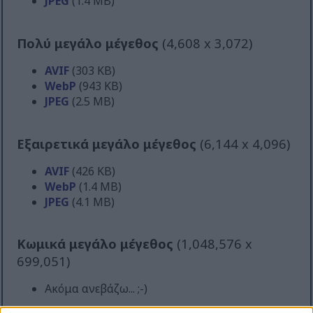
JPEG
(1.4 MB)
Πολύ μεγάλο μέγεθος
(4,608 x 3,072)
AVIF
(303 KB)
WebP
(943 KB)
JPEG
(2.5 MB)
Εξαιρετικά μεγάλο μέγεθος
(6,144 x 4,096)
AVIF
(426 KB)
WebP
(1.4 MB)
JPEG
(4.1 MB)
Κωμικά μεγάλο μέγεθος
(1,048,576 x
699,051)
Ακόμα ανεβάζω... ;-)