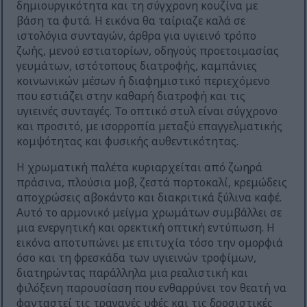
δημιουργικότητα και τη σύγχρονη κουζίνα με
βάση τα φυτά. Η εικόνα θα ταίριαζε καλά σε
ιστολόγια συνταγών, άρθρα για υγιεινό τρόπο
ζωής, μενού εστιατορίων, οδηγούς προετοιμασίας
γευμάτων, ιστότοπους διατροφής, καμπάνιες
κοινωνικών μέσων ή διαφημιστικό περιεχόμενο
που εστιάζει στην καθαρή διατροφή και τις
υγιεινές συνταγές. Το οπτικό στυλ είναι σύγχρονο
και προσιτό, με ισορροπία μεταξύ επαγγελματικής
κομψότητας και φυσικής αυθεντικότητας.
Η χρωματική παλέτα κυριαρχείται από ζωηρά
πράσινα, πλούσια μοβ, ζεστά πορτοκαλί, κρεμώδεις
αποχρώσεις αβοκάντο και διακριτικά ξύλινα καφέ.
Αυτό το αρμονικό μείγμα χρωμάτων συμβάλλει σε
μια ενεργητική και ορεκτική οπτική εντύπωση. Η
εικόνα αποτυπώνει με επιτυχία τόσο την ομορφιά
όσο και τη φρεσκάδα των υγιεινών τροφίμων,
διατηρώντας παράλληλα μια ρεαλιστική και
φιλόξενη παρουσίαση που ενθαρρύνει τον θεατή να
φανταστεί τις τραγανές υφές και τις δροσιστικές