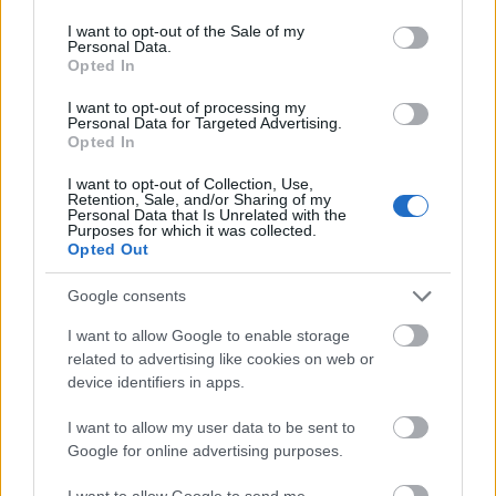
use your data for below specified purposes in below Google
στοιχεία του φόντου.
consent section.
I want to opt-out of the Sale of my
Personal Data.
Τα τυλιχτά μαρουλιού είναι διατεταγμένα
Opted In
διαγώνια κατά μήκος της ξύλινης σανίδας,
I want to opt-out of processing my
δημιουργώντας μια οπτικά δυναμική σύνθεση που
Personal Data for Targeted Advertising.
τραβάει το βλέμμα του θεατή φυσικά από το
Opted In
προσκήνιο στο φόντο. Κάθε τυλιχτό μαρούλι είναι
γενναιόδωρα γεμάτο με έναν ζωντανό συνδυασμό
I want to opt-out of Collection, Use,
Retention, Sale, and/or Sharing of my
υγιεινών συστατικών. Οι γεμίσεις περιλαμβάνουν
Personal Data that Is Unrelated with the
χρυσοκαφέ καρυκευμένο τόφου με ελαφρώς
Purposes for which it was collected.
Opted Out
τραγανή εξωτερική επιφάνεια, ψιλοκομμένο μωβ
λάχανο, λεπτές λωρίδες καρότου, ψιλοκομμένες
Google consents
κόκκινες πιπεριές, κομμάτια κρεμώδους αβοκάντο,
φέτες φρέσκου κρεμμυδιού και διάσπαρτους
I want to allow Google to enable storage
σπόρους σουσαμιού. Η ποικιλία των χρωμάτων
related to advertising like cookies on web or
δημιουργεί μια εντυπωσιακή αντίθεση με τα
device identifiers in apps.
έντονα πράσινα φύλλα μαρουλιού, τονίζοντας τη
φρεσκάδα και τη θρεπτική του αξία.
I want to allow my user data to be sent to
Google for online advertising purposes.
Το ίδιο το μαρούλι φαίνεται τραγανό και
ενυδατωμένο, με ορατή υφή και απαλές πτυχώσεις
I want to allow Google to send me