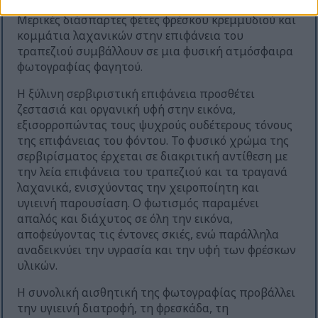
ενισχύοντας την υγιή και ζωντανή παρουσίαση.
Μερικές διάσπαρτες φέτες φρέσκου κρεμμυδιού και
κομμάτια λαχανικών στην επιφάνεια του
τραπεζιού συμβάλλουν σε μια φυσική ατμόσφαιρα
φωτογραφίας φαγητού.
Η ξύλινη σερβιριστική επιφάνεια προσθέτει
ζεστασιά και οργανική υφή στην εικόνα,
εξισορροπώντας τους ψυχρούς ουδέτερους τόνους
της επιφάνειας του φόντου. Το φυσικό χρώμα της
σερβιρίσματος έρχεται σε διακριτική αντίθεση με
την λεία επιφάνεια του τραπεζιού και τα τραγανά
λαχανικά, ενισχύοντας την χειροποίητη και
υγιεινή παρουσίαση. Ο φωτισμός παραμένει
απαλός και διάχυτος σε όλη την εικόνα,
αποφεύγοντας τις έντονες σκιές, ενώ παράλληλα
αναδεικνύει την υγρασία και την υφή των φρέσκων
υλικών.
Η συνολική αισθητική της φωτογραφίας προβάλλει
την υγιεινή διατροφή, τη φρεσκάδα, τη