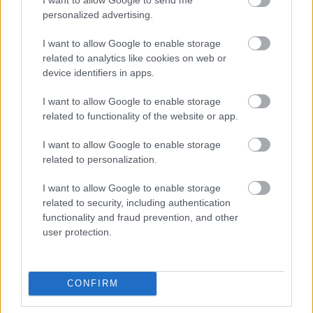
που αγκαλιάζουν φυσικά τις γεμίσεις. Το φωτεινό
personalized advertising.
πράσινο χρώμα των φύλλων συμβάλλει στον
συνολικά υγιή και αναζωογονητικό οπτικό τόνο
I want to allow Google to enable storage
related to analytics like cookies on web or
της εικόνας. Οι γεμίσεις είναι καλλιτεχνικά
device identifiers in apps.
στρωμένες για να παρέχουν οπτικό βάθος και
αφθονία, κάνοντας τα περιτυλίγματα να φαίνονται
I want to allow Google to enable storage
χορταστικά ενώ παράλληλα παραμένουν ελαφριά
related to functionality of the website or app.
και θρεπτικά. Μικροσκοπικές λεπτομέρειες όπως
σουσάμι, ψιλοκομμένα βότανα και γυαλιστερές
I want to allow Google to enable storage
επιφάνειες λαχανικών προσθέτουν ρεαλισμό και
related to personalization.
απτικό πλούτο στη σκηνή.
I want to allow Google to enable storage
Στο βάθος, ελαφρώς εκτός εστίασης, βρίσκεται ένα
related to security, including authentication
μικρό μπολ με κρεμώδη σάλτσα βουτήματος,
functionality and fraud prevention, and other
γαρνιρισμένο με μαύρους και λευκούς σπόρους
user protection.
σουσαμιού. Η σάλτσα εισάγει ένα επιπλέον ζεστό
χρωματικό στοιχείο και υπονοεί
συμπληρωματικές γεύσεις χωρίς να αποσπά την
CONFIRM
προσοχή από το κύριο θέμα. Οι κοντινές φέτες λάιμ
προσθέτουν μια ακόμη φρέσκια πινελιά στη σκηνή,