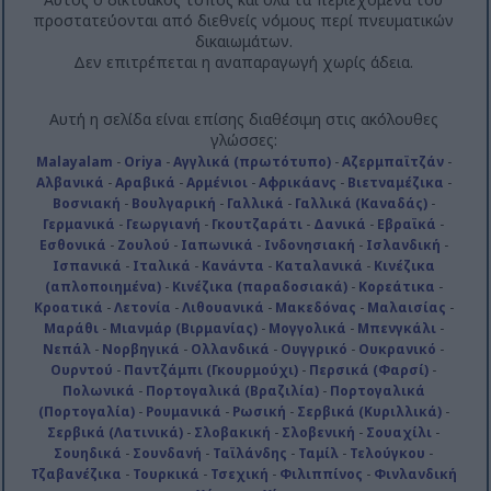
προστατεύονται από διεθνείς νόμους περί πνευματικών
δικαιωμάτων.
Δεν επιτρέπεται η αναπαραγωγή χωρίς άδεια.
Αυτή η σελίδα είναι επίσης διαθέσιμη στις ακόλουθες
γλώσσες:
Malayalam
-
Oriya
-
Αγγλικά (πρωτότυπο)
-
Αζερμπαϊτζάν
-
Αλβανικά
-
Αραβικά
-
Αρμένιοι
-
Αφρικάανς
-
Βιετναμέζικα
-
Βοσνιακή
-
Βουλγαρική
-
Γαλλικά
-
Γαλλικά (Καναδάς)
-
Γερμανικά
-
Γεωργιανή
-
Γκουτζαράτι
-
Δανικά
-
Εβραϊκά
-
Εσθονικά
-
Ζουλού
-
Ιαπωνικά
-
Ινδονησιακή
-
Ισλανδική
-
Ισπανικά
-
Ιταλικά
-
Κανάντα
-
Καταλανικά
-
Κινέζικα
(απλοποιημένα)
-
Κινέζικα (παραδοσιακά)
-
Κορεάτικα
-
Κροατικά
-
Λετονία
-
Λιθουανικά
-
Μακεδόνας
-
Μαλαισίας
-
Μαράθι
-
Μιανμάρ (Βιρμανίας)
-
Μογγολικά
-
Μπενγκάλι
-
Νεπάλ
-
Νορβηγικά
-
Ολλανδικά
-
Ουγγρικό
-
Ουκρανικό
-
Ουρντού
-
Παντζάμπι (Γκουρμούχι)
-
Περσικά (Φαρσί)
-
Πολωνικά
-
Πορτογαλικά (Βραζιλία)
-
Πορτογαλικά
(Πορτογαλία)
-
Ρουμανικά
-
Ρωσική
-
Σερβικά (Κυριλλικά)
-
Σερβικά (Λατινικά)
-
Σλοβακική
-
Σλοβενική
-
Σουαχίλι
-
Σουηδικά
-
Σουνδανή
-
Ταϊλάνδης
-
Ταμίλ
-
Τελούγκου
-
Τζαβανέζικα
-
Τουρκικά
-
Τσεχική
-
Φιλιππίνος
-
Φινλανδική