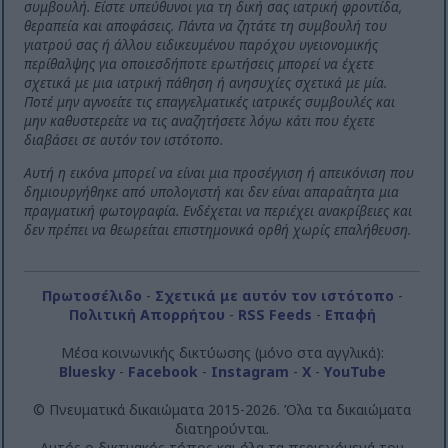
συμβουλή. Είστε υπεύθυνοι για τη δική σας ιατρική φροντίδα,
θεραπεία και αποφάσεις. Πάντα να ζητάτε τη συμβουλή του
γιατρού σας ή άλλου ειδικευμένου παρόχου υγειονομικής
περίθαλψης για οποιεσδήποτε ερωτήσεις μπορεί να έχετε
σχετικά με μια ιατρική πάθηση ή ανησυχίες σχετικά με μία.
Ποτέ μην αγνοείτε τις επαγγελματικές ιατρικές συμβουλές και
μην καθυστερείτε να τις αναζητήσετε λόγω κάτι που έχετε
διαβάσει σε αυτόν τον ιστότοπο.
Αυτή η εικόνα μπορεί να είναι μια προσέγγιση ή απεικόνιση που
δημιουργήθηκε από υπολογιστή και δεν είναι απαραίτητα μια
πραγματική φωτογραφία. Ενδέχεται να περιέχει ανακρίβειες και
δεν πρέπει να θεωρείται επιστημονικά ορθή χωρίς επαλήθευση.
Πρωτοσέλιδο
-
Σχετικά με αυτόν τον ιστότοπο
-
Πολιτική Απορρήτου
-
RSS Feeds
-
Επαφή
Μέσα κοινωνικής δικτύωσης (μόνο στα αγγλικά):
Bluesky
-
Facebook
-
Instagram
-
X
-
YouTube
© Πνευματικά δικαιώματα 2015-2026. Όλα τα δικαιώματα
διατηρούνται.
Αυτός ο δικτυακός τόπος και όλα τα περιεχόμενά του