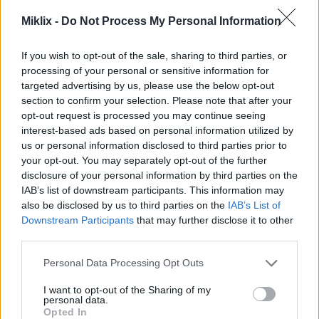
Miklix -
Do Not Process My Personal Information
Περιγραφή εικόνας
If you wish to opt-out of the sale, sharing to third parties, or
Αυτή η φωτογραφία φαγητού σε τοπίο υψηλής
processing of your personal or sensitive information for
ανάλυσης παρουσιάζει μια ελκυστική σύνθεση από
targeted advertising by us, please use the below opt-out
δημιουργικά μαρούλια σε μια ρουστίκ ξύλινη
section to confirm your selection. Please note that after your
επιφάνεια σερβιρίσματος τοποθετημένη σε μια
opt-out request is processed you may continue seeing
λεία επιφάνεια τραπεζιού σε ψυχρούς τόνους. Η
interest-based ads based on personal information utilized by
σύνθεση αναδεικνύει φρέσκα, πολύχρωμα και
us or personal information disclosed to third parties prior to
υγιεινά συστατικά, προσεκτικά τοποθετημένα
your opt-out. You may separately opt-out of the further
μέσα σε τραγανά πράσινα φύλλα μαρουλιού που
disclosure of your personal information by third parties on the
λειτουργούν ως φυσικά μαρούλια. Η εικόνα είναι
IAB’s list of downstream participants. This information may
έντονα φωτισμένη με απαλό φυσικό φωτισμό που
also be disclosed by us to third parties on the
IAB’s List of
Downstream Participants
that may further disclose it to other
ενισχύει τη φρεσκάδα και τις ζωντανές υφές κάθε
third parties.
συστατικού, διατηρώντας παράλληλα μια καθαρή
και μοντέρνα γαστρονομική αισθητική. Το μικρό
Please note that this website/app uses one or more Google
Personal Data Processing Opt Outs
βάθος πεδίου δημιουργεί μια κομψή
services and may gather and store information including but
επαγγελματική εμφάνιση φωτογραφίας φαγητού,
not limited to your visit or usage behaviour. You may click to
I want to opt-out of the Sharing of my
διατηρώντας τα μπροστινά μαρούλια σε ευκρινή
personal data.
grant or deny consent to Google and its third-party tags to
Opted In
εστίαση, ενώ παράλληλα θολώνει απαλά τα