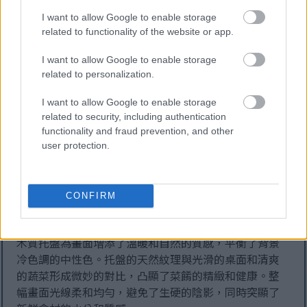
鮮度和營養價值。
I want to allow Google to enable storage
related to functionality of the website or app.
生菜本身看起來清脆水潤，紋理清晰可見，輕柔的褶皺
自然地包裹著餡料。鮮亮的綠色葉片為畫面增添了健康
I want to allow Google to enable storage
清爽的視覺效果。餡料巧妙地層層鋪疊，營造出豐富的
related to personalization.
視覺層次感，讓捲餅看起來飽滿誘人，同時又不失輕盈
I want to allow Google to enable storage
營養。芝麻、香草碎和光澤的蔬菜表面等細節，更賦予
related to security, including authentication
畫面真實感與觸感上的豐富性。
functionality and fraud prevention, and other
user protection.
背景中略微虛化的是一小碗奶油沾醬，上面撒著黑白芝
麻。沾醬增添了一抹暖色調，暗示著與之相得益彰的口
味，卻又不喧賓奪主。旁邊的青檸角為畫面增添了一抹
CONFIRM
清新，並強化了健康活力的視覺效果。桌面上散落的幾
片蔥花和蔬菜碎末，營造出自然隨興的美食攝影氛圍。
木質托盤為畫面增添了溫暖和自然的質感，平衡了背景
冷色調的中性色。托盤的天然紋理與光滑的桌面和清爽
的蔬菜形成微妙的對比，凸顯了菜餚的精緻和健康。整
幅畫面光線柔和均勻，避免了生硬的陰影，同時突顯了