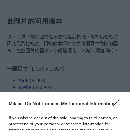
此圖片的可用版本
以下可供下載的圖片檔案壓縮程度較低，解析度也較高 -
因此品質也較高 - 相較於本網站文章和網頁中內嵌的圖
片，這些圖片的檔案大小經過優化，以減少頻寬消耗。
一般尺寸
(1,536 x 1,024)
AVIF
(95 KB)
WebP
(240 KB)
JPEG
(484 KB)
Miklix -
Do Not Process My Personal Information
大尺寸
(3,072 x 2,048)
If you wish to opt-out of the sale, sharing to third parties, or
AVIF
(198 KB)
processing of your personal or sensitive information for
targeted advertising by us, please use the below opt-out