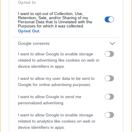
Opted In
I want to opt-out of Collection, Use,
圖片說明
Retention, Sale, and/or Sharing of my
Personal Data that Is Unrelated with the
Purposes for which it was collected.
Opted Out
這張高解析度的風景美食照片展現了一系列誘人的創意
生菜捲，它們擺放在質樸的木質托盤上，托盤置於光滑
Google consents
的冷色調桌面之上。構圖突顯了新鮮、色彩繽紛且健康
的食材，這些食材被精心包裹在清脆翠綠的生菜葉中，
I want to allow Google to enable storage
related to advertising like cookies on web or
宛如天然的包裹層。柔和的自然光線明亮地照亮了畫
device identifiers in apps.
面，凸顯了每種食材的新鮮度和鮮活質感，同時保持了
簡潔現代的烹飪美感。淺景深營造出優雅專業的視覺效
I want to allow my user data to be sent to
果，使前景的生菜捲清晰銳利，而背景則柔和虛化。
Google for online advertising purposes.
生菜葉斜鋪在木板上，構成一幅動感十足的視覺畫面，
I want to allow Google to send me
引導觀者的目光自然地從前景移向背景。每張生菜葉都
personalized advertising.
飽受豐富多樣的健康食材。餡料包括外皮酥脆、呈金黃
I want to allow Google to enable storage
色的調味豆腐碎、切成細絲的紫甘藍、胡蘿蔔絲、紅甜
related to analytics like cookies on web or
椒丁、綿軟的酪梨塊、蔥花以及撒在上面的芝麻。繽紛
device identifiers in apps.
的色彩與翠綠的生菜葉形成鮮明對比，突顯了食材的新