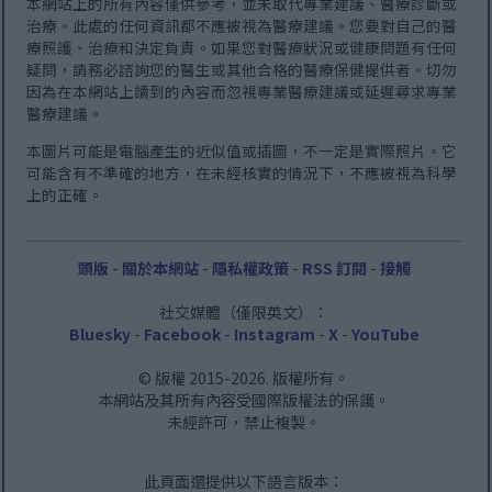
本網站上的所有內容僅供參考，並未取代專業建議、醫療診斷或
治療。此處的任何資訊都不應被視為醫療建議。您要對自己的醫
療照護、治療和決定負責。如果您對醫療狀況或健康問題有任何
疑問，請務必諮詢您的醫生或其他合格的醫療保健提供者。切勿
因為在本網站上讀到的內容而忽視專業醫療建議或延遲尋求專業
醫療建議。
本圖片可能是電腦產生的近似值或插圖，不一定是實際照片。它
可能含有不準確的地方，在未經核實的情況下，不應被視為科學
上的正確。
頭版
-
關於本網站
-
隱私權政策
-
RSS 訂閱
-
接觸
社交媒體（僅限英文）：
Bluesky
-
Facebook
-
Instagram
-
X
-
YouTube
© 版權 2015-2026. 版權所有。
本網站及其所有內容受國際版權法的保護。
未經許可，禁止複製。
此頁面還提供以下語言版本：