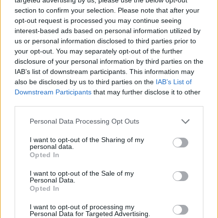
WebP
(565 KB)
section to confirm your selection. Please note that after your
JPEG
(1.4 MB)
opt-out request is processed you may continue seeing
interest-based ads based on personal information utilized by
us or personal information disclosed to third parties prior to
非常大的尺寸
(4,608 x 3,072)
your opt-out. You may separately opt-out of the further
disclosure of your personal information by third parties on the
AVIF
(303 KB)
IAB’s list of downstream participants. This information may
WebP
(943 KB)
also be disclosed by us to third parties on the
IAB’s List of
JPEG
(2.5 MB)
Downstream Participants
that may further disclose it to other
third parties.
超大尺寸
(6,144 x 4,096)
Please note that this website/app uses one or more Google
Personal Data Processing Opt Outs
services and may gather and store information including but
AVIF
(426 KB)
not limited to your visit or usage behaviour. You may click to
I want to opt-out of the Sharing of my
personal data.
WebP
(1.4 MB)
grant or deny consent to Google and its third-party tags to
Opted In
JPEG
(4.1 MB)
use your data for below specified purposes in below Google
consent section.
I want to opt-out of the Sale of my
Personal Data.
超大尺寸
(1,048,576 x 699,051)
Opted In
I want to opt-out of processing my
仍在上傳中... ;-)
Personal Data for Targeted Advertising.