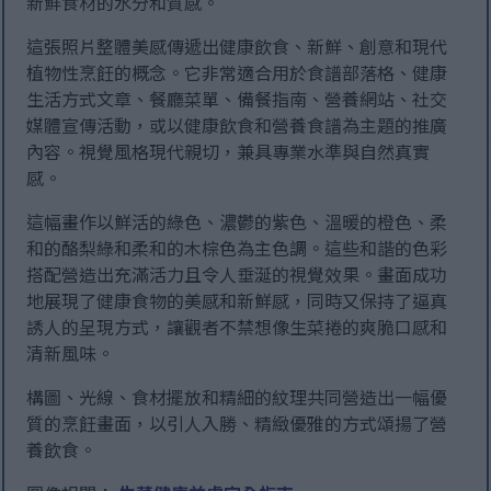
新鮮食材的水分和質感。
這張照片整體美感傳遞出健康飲食、新鮮、創意和現代
植物性烹飪的概念。它非常適合用於食譜部落格、健康
生活方式文章、餐廳菜單、備餐指南、營養網站、社交
媒體宣傳活動，或以健康飲食和營養食譜為主題的推廣
內容。視覺風格現代親切，兼具專業水準與自然真實
感。
這幅畫作以鮮活的綠色、濃鬱的紫色、溫暖的橙色、柔
和的酪梨綠和柔和的木棕色為主色調。這些和諧的色彩
搭配營造出充滿活力且令人垂涎的視覺效果。畫面成功
地展現了健康食物的美感和新鮮感，同時又保持了逼真
誘人的呈現方式，讓觀者不禁想像生菜捲的爽脆口感和
清新風味。
構圖、光線、食材擺放和精細的紋理共同營造出一幅優
質的烹飪畫面，以引人入勝、精緻優雅的方式頌揚了營
養飲食。