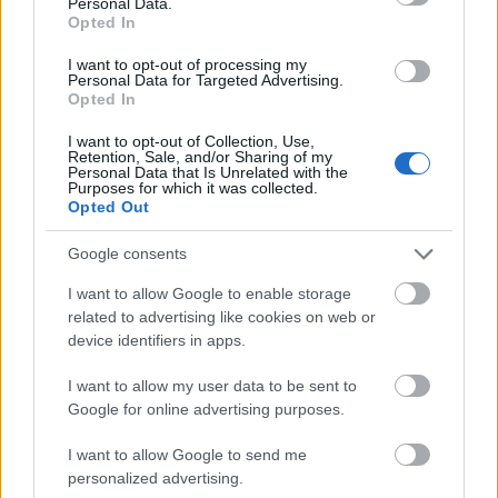
Personal Data.
Opted In
نوارهای نازک هویج، فلفل دلمه‌ای قرمز خرد شده، تکه‌های
آووکادوی خامه‌ای، پیازچه‌های خرد شده و دانه‌های کنجد پراکنده
I want to opt-out of processing my
Personal Data for Targeted Advertising.
Opted In
است. تنوع رنگ‌ها تضاد چشمگیری در برابر برگ‌های سبز روشن
کاهو ایجاد می‌کند و بر تازگی و جذابیت غذایی آن تأکید دارد.
I want to opt-out of Collection, Use,
Retention, Sale, and/or Sharing of my
Personal Data that Is Unrelated with the
Purposes for which it was collected.
کاهو به خودی خود ترد و آبدار به نظر می‌رسد، با بافتی قابل
Opted Out
مشاهده و چین‌های ملایمی که مواد داخل کاهو را به طور طبیعی
Google consents
در بر گرفته‌اند. رنگ سبز روشن برگ‌ها به حس بصری کلی سالم
I want to allow Google to enable storage
و با طراوت تصویر کمک می‌کند. مواد داخل کاهو به طرز
related to advertising like cookies on web or
device identifiers in apps.
هنرمندانه‌ای لایه لایه چیده شده‌اند تا عمق و فراوانی بصری
ایجاد کنند و باعث شوند که کاهوها در عین سبکی و مغذی
I want to allow my user data to be sent to
Google for online advertising purposes.
بودن، رضایت‌بخش به نظر برسند. جزئیات کوچکی مانند
I want to allow Google to send me
دانه‌های کنجد، سبزی‌های خرد شده و سطوح براق سبزیجات،
personalized advertising.