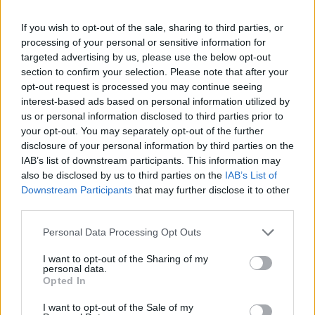
رول‌های طبیعی عمل می‌کنند، برجسته می‌کند. تصویر با نور
If you wish to opt-out of the sale, sharing to third parties, or
طبیعی ملایمی روشن شده است که طراوت و بافت‌های پر
processing of your personal or sensitive information for
جنب و جوش هر ماده را افزایش می‌دهد و در عین حال
targeted advertising by us, please use the below opt-out
section to confirm your selection. Please note that after your
زیبایی‌شناسی آشپزی تمیز و مدرن را حفظ می‌کند. عمق میدان
opt-out request is processed you may continue seeing
interest-based ads based on personal information utilized by
کم، ظاهری حرفه‌ای و زیبا از عکاسی غذا ایجاد می‌کند و رول‌های
us or personal information disclosed to third parties prior to
جلویی را در فوکوس واضح نگه می‌دارد و عناصر پس‌زمینه را به
your opt-out. You may separately opt-out of the further
disclosure of your personal information by third parties on the
آرامی محو می‌کند.
IAB’s list of downstream participants. This information may
also be disclosed by us to third parties on the
IAB’s List of
رول‌های کاهو به صورت مورب روی تخته چوبی چیده شده‌اند و
Downstream Participants
that may further disclose it to other
third parties.
ترکیبی بصری پویا ایجاد می‌کنند که چشم بیننده را به طور
Please note that this website/app uses one or more Google
Personal Data Processing Opt Outs
طبیعی از پیش‌زمینه به پس‌زمینه می‌کشاند. هر رول به طور
services and may gather and store information including but
سخاوتمندانه‌ای با ترکیبی پر جنب و جوش از مواد سالم پر شده
not limited to your visit or usage behaviour. You may click to
I want to opt-out of the Sharing of my
personal data.
grant or deny consent to Google and its third-party tags to
Opted In
است. مواد پرکننده شامل خرده‌های توفوی طعم‌دار شده به رنگ
use your data for below specified purposes in below Google
consent section.
قهوه‌ای طلایی با ظاهری کمی ترد، کلم بنفش ریز خرد شده،
I want to opt-out of the Sale of my