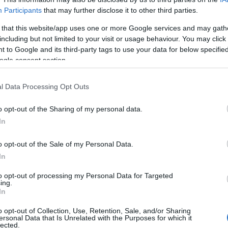
Participants
that may further disclose it to other third parties.
 that this website/app uses one or more Google services and may gath
including but not limited to your visit or usage behaviour. You may click 
 to Google and its third-party tags to use your data for below specifi
ogle consent section.
,144 x 4,096)
l Data Processing Opt Outs
o opt-out of the Sharing of my personal data.
In
მის
(1,048,576 x 699,051)
o opt-out of the Sale of my Personal Data.
ბს ატვირთვა... ;-)
In
to opt-out of processing my Personal Data for Targeted
ing.
ა
In
o opt-out of Collection, Use, Retention, Sale, and/or Sharing
ersonal Data that Is Unrelated with the Purposes for which it
 ლანდშაფტური საკვების ფოტო წარმოგვიდგენს კრე
lected.