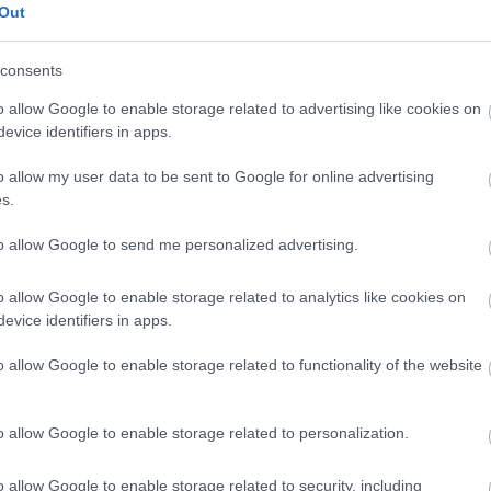
ყობას, რომლებიც წარმოდგენილია გლუვ, ცივი ფერის
Out
ელ დაფაზე. კომპოზიცია ხაზს უსვამს ახალ, ფერად დ
 განლაგებული ხრაშუნა მწვანე სალათის ფოთლებში
consents
ათი კაშკაშაა განათებული რბილი ბუნებრივი განათებ
სიახლეს და ცოცხალ ტექსტურას, ამავდროულად ინა
o allow Google to enable storage related to advertising like cookies on
 ესთეტიკას. ველის მცირე სიღრმე ქმნის ელეგანტუ
evice identifiers in apps.
ერსახეს, წინა ფურცლებს მკვეთრ ფოკუსში ინარჩუნებ
o allow my user data to be sent to Google for online advertising
s.
ნალურადაა განლაგებული ხის დაფაზე, რაც ქმნის ვ
უნებრივად იპყრობს მნახველის ყურადღებას წინა პლა
to allow Google to send me personalized advertising.
ბა ჯანსაღი ინგრედიენტების ნათელი კომბინაციითაა
ფერ შეზავებულ ტოფუს ნამცეცებს ოდნავ ხრაშუნა გა
o allow Google to enable storage related to analytics like cookies on
ერ კომბოსტოს, სტაფილოს თხელ ნაჭრებს, დაჭრილ წ
evice identifiers in apps.
რებს, დაჭრილ მწვანე ხახვს და მიმოფანტულ სეზამის
გასაოცარ კონტრასტს კაშკაშა მწვანე სალათის ფურცლ
o allow Google to enable storage related to functionality of the website
დველობას.
ნა და დატენიანებულია, თვალსაჩინო ტექსტურითა და
o allow Google to enable storage related to personalization.
ყმის შიგთავსს. ფოთლების კაშკაშა მწვანე ფერი ხელ
რილებელ ვიზუალურ ტონს. შიგთავსები მხატვრულად ა
o allow Google to enable storage related to security, including