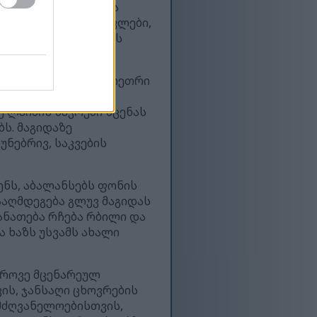
ამაკმაყოფილებელ და
რიცაა სეზამის მარცვლები,
ტაქტილურ სიმდიდრეს
, რომელიც შავი და თეთრი
ატებით არომატებს
 ლაიმის ნაჭრები სცენას
ს. მაგიდაზე
უნებრივ, საკვების
ენს, აბალანსებს ფონის
ააღმდეგება გლუვ მაგიდას
ანათება რჩება რბილი და
 ხაზს უსვამს ახალი
დროვე მცენარეულ
ის, ჯანსაღი ცხოვრების
ლმძღვანელოებისთვის,