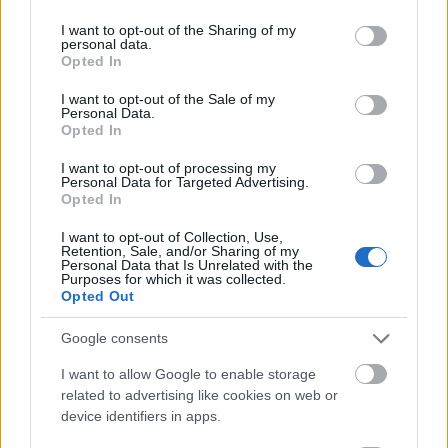
services and may gather and store information including but
esile värsked, värvilised ja tervislikud koostisosad,
not limited to your visit or usage behaviour. You may click to
I want to opt-out of the Sharing of my
mis on hoolikalt kihiti asetatud kargete roheliste
personal data.
grant or deny consent to Google and its third-party tags to
salatilehtede sisse, mis toimivad looduslike
Opted In
use your data for below specified purposes in below Google
lehtedena. Pilt on eredalt valgustatud pehme
consent section.
loomuliku valgusega, mis rõhutab iga koostisosa
I want to opt-out of the Sale of my
Personal Data.
värskust ja erksat tekstuuri, säilitades samal ajal
Opted In
puhta ja moodsa kulinaarse esteetika. Madal
teravussügavus loob elegantse professionaalse
I want to opt-out of processing my
Personal Data for Targeted Advertising.
toidufotograafia ilme, hoides esiküljed teravas
Opted In
fookuses ja hägustades taustaelemente pehmelt.
I want to opt-out of Collection, Use,
Salatilehed on asetatud diagonaalselt üle puitlaua,
Retention, Sale, and/or Sharing of my
Personal Data that Is Unrelated with the
luues visuaalselt dünaamilise kompositsiooni, mis
Purposes for which it was collected.
suunab vaataja pilgu loomulikult esiplaanilt
Opted Out
taustale. Iga leht on heldelt täidetud erksa ja
tervislike koostisosade kombinatsiooniga. Täidiste
Google consents
hulka kuuluvad kuldpruunid maitsestatud
I want to allow Google to enable storage
tofupurud kergelt krõbeda pealispinnaga, peeneks
related to advertising like cookies on web or
hakitud lilla kapsas, õhukesed porgandiribad,
device identifiers in apps.
tükeldatud punane paprika, kreemja avokaado
tükid, viilutatud roheline sibul ja puistatud