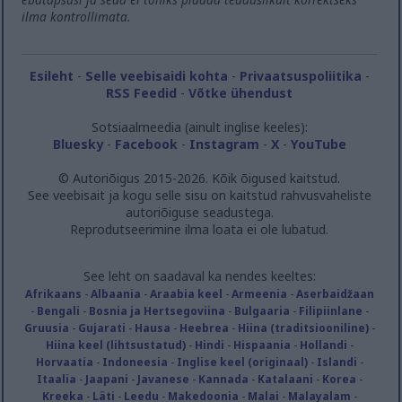
ilma kontrollimata.
Esileht
-
Selle veebisaidi kohta
-
Privaatsuspoliitika
-
RSS Feedid
-
Võtke ühendust
Sotsiaalmeedia (ainult inglise keeles):
Bluesky
-
Facebook
-
Instagram
-
X
-
YouTube
© Autoriõigus 2015-2026. Kõik õigused kaitstud.
See veebisait ja kogu selle sisu on kaitstud rahvusvaheliste
autoriõiguse seadustega.
Reprodutseerimine ilma loata ei ole lubatud.
See leht on saadaval ka nendes keeltes:
Afrikaans
-
Albaania
-
Araabia keel
-
Armeenia
-
Aserbaidžaan
-
Bengali
-
Bosnia ja Hertsegoviina
-
Bulgaaria
-
Filipiinlane
-
Gruusia
-
Gujarati
-
Hausa
-
Heebrea
-
Hiina (traditsiooniline)
-
Hiina keel (lihtsustatud)
-
Hindi
-
Hispaania
-
Hollandi
-
Horvaatia
-
Indoneesia
-
Inglise keel (originaal)
-
Islandi
-
Itaalia
-
Jaapani
-
Javanese
-
Kannada
-
Katalaani
-
Korea
-
Kreeka
-
Läti
-
Leedu
-
Makedoonia
-
Malai
-
Malayalam
-