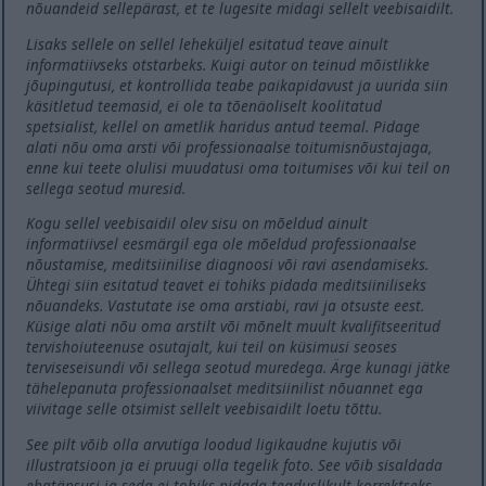
nõuandeid sellepärast, et te lugesite midagi sellelt veebisaidilt.
Lisaks sellele on sellel leheküljel esitatud teave ainult
informatiivseks otstarbeks. Kuigi autor on teinud mõistlikke
jõupingutusi, et kontrollida teabe paikapidavust ja uurida siin
käsitletud teemasid, ei ole ta tõenäoliselt koolitatud
spetsialist, kellel on ametlik haridus antud teemal. Pidage
alati nõu oma arsti või professionaalse toitumisnõustajaga,
enne kui teete olulisi muudatusi oma toitumises või kui teil on
sellega seotud muresid.
Kogu sellel veebisaidil olev sisu on mõeldud ainult
informatiivsel eesmärgil ega ole mõeldud professionaalse
nõustamise, meditsiinilise diagnoosi või ravi asendamiseks.
Ühtegi siin esitatud teavet ei tohiks pidada meditsiiniliseks
nõuandeks. Vastutate ise oma arstiabi, ravi ja otsuste eest.
Küsige alati nõu oma arstilt või mõnelt muult kvalifitseeritud
tervishoiuteenuse osutajalt, kui teil on küsimusi seoses
terviseseisundi või sellega seotud muredega. Ärge kunagi jätke
tähelepanuta professionaalset meditsiinilist nõuannet ega
viivitage selle otsimist sellelt veebisaidilt loetu tõttu.
See pilt võib olla arvutiga loodud ligikaudne kujutis või
illustratsioon ja ei pruugi olla tegelik foto. See võib sisaldada
ebatäpsusi ja seda ei tohiks pidada teaduslikult korrektseks