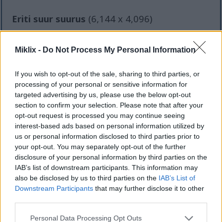
Eriti suur suurus
(6,144 x 4,096)
AVIF
(426 KB)
WebP
(1.4 MB)
Miklix -
Do Not Process My Personal Information
JPEG
(4.1 MB)
If you wish to opt-out of the sale, sharing to third parties, or
processing of your personal or sensitive information for
Koomiliselt suur suurus
(1,048,576 x
targeted advertising by us, please use the below opt-out
699,051)
section to confirm your selection. Please note that after your
opt-out request is processed you may continue seeing
Ikka veel üleslaadimine... ;-)
interest-based ads based on personal information utilized by
us or personal information disclosed to third parties prior to
your opt-out. You may separately opt-out of the further
Pildi kirjeldus
disclosure of your personal information by third parties on the
IAB’s list of downstream participants. This information may
also be disclosed by us to third parties on the
IAB’s List of
See kõrgresolutsiooniline maastikufoto toidust
Downstream Participants
that may further disclose it to other
kujutab kutsuvat loominguliste salatilehtede
third parties.
paigutust maalähedasel puidust serveerimisalusel
siledal jahedatoonilisel laual. Kompositsioon toob
Please note that this website/app uses one or more Google
Personal Data Processing Opt Outs