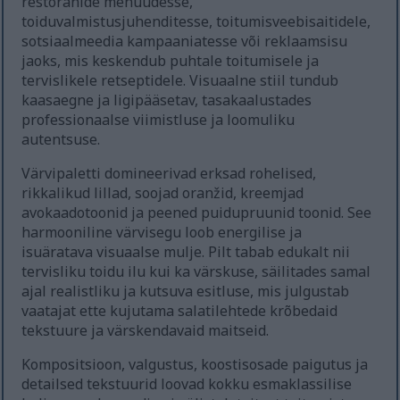
restoranide menüüdesse,
toiduvalmistusjuhenditesse, toitumisveebisaitidele,
sotsiaalmeedia kampaaniatesse või reklaamsisu
jaoks, mis keskendub puhtale toitumisele ja
tervislikele retseptidele. Visuaalne stiil tundub
kaasaegne ja ligipääsetav, tasakaalustades
professionaalse viimistluse ja loomuliku
autentsuse.
Värvipaletti domineerivad erksad rohelised,
rikkalikud lillad, soojad oranžid, kreemjad
avokaadotoonid ja peened puidupruunid toonid. See
harmooniline värvisegu loob energilise ja
isuäratava visuaalse mulje. Pilt tabab edukalt nii
tervisliku toidu ilu kui ka värskuse, säilitades samal
ajal realistliku ja kutsuva esitluse, mis julgustab
vaatajat ette kujutama salatilehtede krõbedaid
tekstuure ja värskendavaid maitseid.
Kompositsioon, valgustus, koostisosade paigutus ja
detailsed tekstuurid loovad kokku esmaklassilise