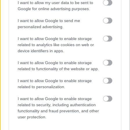
I want to allow my user data to be sent to
seesamiseemned. Värvide mitmekesisus loob
Google for online advertising purposes.
silmatorkava kontrasti erkroheliste salatilehtedega,
rõhutades värskust ja toiteväärtust.
I want to allow Google to send me
personalized advertising.
Salat ise tundub krõbe ja niisutatud, nähtava
tekstuuri ja õrnade voldidega, mis täidist
I want to allow Google to enable storage
loomulikult ümbritsevad. Lehtede erkroheline värv
related to analytics like cookies on web or
aitab kaasa pildi üldisele tervislikule ja
device identifiers in apps.
värskendavale visuaalsele toonile. Täidised on
kunstipäraselt kihiti laotud, et pakkuda visuaalset
I want to allow Google to enable storage
sügavust ja küllust, muutes wrapid rahuldavaks,
related to functionality of the website or app.
olles samal ajal kerged ja toitvad. Pisikesed detailid,
nagu seesamiseemned, hakitud ürdid ja läikivad
I want to allow Google to enable storage
köögiviljapinnad, lisavad stseenile realismi ja
related to personalization.
kombatavat rikkust.
I want to allow Google to enable storage
Taustal, veidi fookusest väljas, asub väike kauss
related to security, including authentication
kreemja dipikastmega, mille peal on mustad ja
functionality and fraud prevention, and other
valged seesamiseemned. Kaste lisab sooja
user protection.
värvielemendi ja vihjab täiendavatele maitsetele,