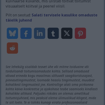
kulinaarse kuvandi, mis ülistab toitvat toitumist
visuaalselt köitval ja peenel viisil.
Pilt on seotud:
Salati tervisele kasulike omaduste
täielik juhend
See lehekülg sisaldab teavet ühe või mitme toiduaine või
toidulisandi toitumisomaduste kohta. Sellised omadused
võivad erineda kogu maailmas sõltuvalt saagikoristusajast,
pinnasetingimustest, loomade heaolu tingimustest, muudest
kohalikest tingimustest jne. Kontrollige alati oma piirkonna
kohta käiva konkreetse ja ajakohase teabe saamiseks kindlasti
kohalikke allikaid. Paljudes riikides on olemas ametlikud
toitumisjuhised, mis peaksid olema ülimuslikud kõigest, mida
te siit loete. Te ei tohiks kunagi eirata professionaalseid