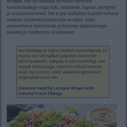
wrappe, mis on täidetud tervislike värviliste
koostisosadega nagu tofu, avokaado, kapsas, porgand
ja seesamiseemned. See ergas toidufoto kujutab toitvaid
madala süsivesikusisaldusega wrappe, mida
serveeritakse laimiviilude ja kreemja dipikastmega
heledas ja modernses keskkonnas.
See lehekülg on inglise keelest masintõlgitud, et
muuta see võimalikult paljudele inimestele
kättesaadavaks. Kahjuks ei ole masintõlge veel
täiuslik tehnoloogia, mistõttu võivad esineda
vead. Kui soovite, võite vaadata ingliskeelset
originaalversiooni siin:
Creative Healthy Lettuce Wraps with
Colorful Fresh Fillings