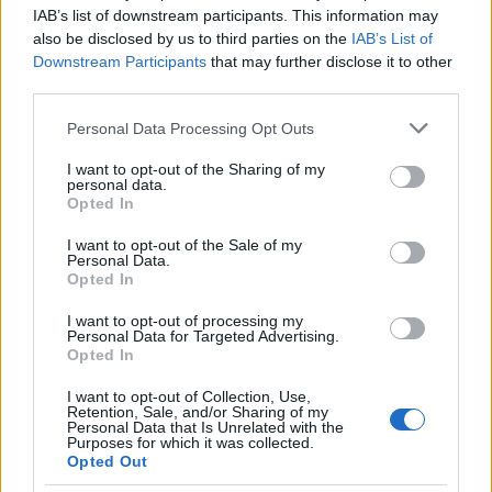
presentati su un rustico tagliere di legno
IAB’s list of downstream participants. This information may
appoggiato su un tavolo liscio dai toni freddi. La
also be disclosed by us to third parties on the
IAB’s List of
composizione mette in risalto ingredienti freschi,
Downstream Participants
that may further disclose it to other
colorati e salutari, accuratamente disposti tra
third parties.
croccanti foglie di lattuga verde che fungono da
involtini naturali. L'immagine è illuminata da una
Please note that this website/app uses one or more Google
Personal Data Processing Opt Outs
morbida luce naturale che esalta la freschezza e le
services and may gather and store information including but
not limited to your visit or usage behaviour. You may click to
I want to opt-out of the Sharing of my
vivaci consistenze di ogni ingrediente, mantenendo
personal data.
grant or deny consent to Google and its third-party tags to
al contempo un'estetica culinaria pulita e moderna.
Opted In
use your data for below specified purposes in below Google
La ridotta profondità di campo crea un elegante
consent section.
aspetto da fotografia di cibo professionale,
I want to opt-out of the Sale of my
Personal Data.
mantenendo gli involtini in primo piano a fuoco e
Opted In
sfocando delicatamente gli elementi dello sfondo.
I want to opt-out of processing my
Gli involtini di lattuga sono disposti diagonalmente
Personal Data for Targeted Advertising.
Opted In
sul tagliere di legno, creando una composizione
visivamente dinamica che guida naturalmente lo
I want to opt-out of Collection, Use,
sguardo dell'osservatore dal primo piano allo
Retention, Sale, and/or Sharing of my
Personal Data that Is Unrelated with the
sfondo. Ogni involtino è generosamente farcito con
Purposes for which it was collected.
una vivace combinazione di ingredienti salutari. Il
Opted Out
ripieno comprende briciole di tofu speziato color oro