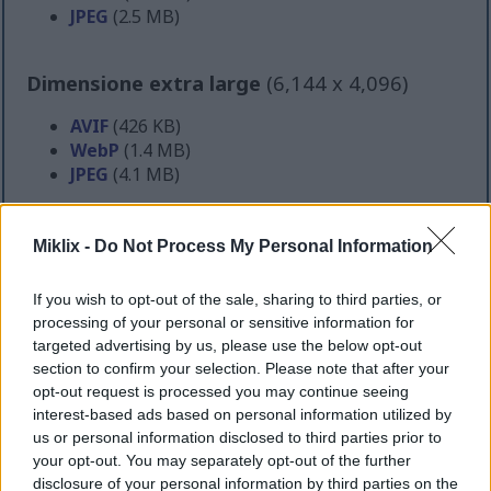
JPEG
(2.5 MB)
Dimensione extra large
(6,144 x 4,096)
AVIF
(426 KB)
WebP
(1.4 MB)
JPEG
(4.1 MB)
Dimensioni comiche
(1,048,576 x 699,051)
Miklix -
Do Not Process My Personal Information
Sto ancora caricando... ;-)
If you wish to opt-out of the sale, sharing to third parties, or
processing of your personal or sensitive information for
targeted advertising by us, please use the below opt-out
Descrizione dell'immagine
section to confirm your selection. Please note that after your
opt-out request is processed you may continue seeing
interest-based ads based on personal information utilized by
Questa fotografia di cibo ad alta risoluzione,
us or personal information disclosed to third parties prior to
ambientata in un paesaggio, mostra un'invitante
your opt-out. You may separately opt-out of the further
composizione di creativi involtini di lattuga
disclosure of your personal information by third parties on the