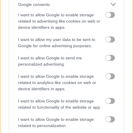
con una leggera croccantezza esterna, cavolo viola
Google consents
finemente tritato, sottili striscioline di carota,
I want to allow Google to enable storage
peperoni rossi a dadini, pezzi di avocado cremoso,
related to advertising like cookies on web or
cipollotti affettati e semi di sesamo sparsi. La
device identifiers in apps.
varietà di colori crea un contrasto sorprendente con
il verde brillante delle foglie di lattuga,
I want to allow my user data to be sent to
enfatizzando la freschezza e l'appetibilità
Google for online advertising purposes.
nutrizionale.
I want to allow Google to send me
La lattuga appare croccante e idratata, con una
personalized advertising.
consistenza ben visibile e delicate pieghe che
avvolgono naturalmente il ripieno. Il verde brillante
I want to allow Google to enable storage
delle foglie contribuisce all'atmosfera sana e
related to analytics like cookies on web or
rinfrescante dell'immagine. Il ripieno è disposto a
device identifiers in apps.
strati con maestria, conferendo profondità e
abbondanza visiva, rendendo gli involtini appaganti
I want to allow Google to enable storage
pur rimanendo leggeri e nutrienti. Piccoli dettagli
related to functionality of the website or app.
come i semi di sesamo, le erbe aromatiche tritate e
la superficie lucida delle verdure aggiungono
I want to allow Google to enable storage
realismo e una piacevole sensazione tattile alla
related to personalization.
scena.