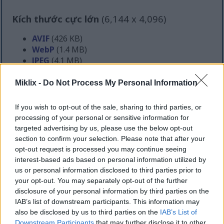
Kích thước cực lớn
(6,144 x 4,096)
AVIF
(426 KB)
WebP
(1.4 MB)
JPEG
(4.1 MB)
Miklix -
Do Not Process My Personal Information
Kích thước lớn đến mức buồn cười
(1,048,576 x 699,051)
If you wish to opt-out of the sale, sharing to third parties, or
processing of your personal or sensitive information for
Vẫn đang tải lên... ;-)
targeted advertising by us, please use the below opt-out
section to confirm your selection. Please note that after your
opt-out request is processed you may continue seeing
Mô tả hình ảnh
interest-based ads based on personal information utilized by
us or personal information disclosed to third parties prior to
your opt-out. You may separately opt-out of the further
Bức ảnh phong cảnh ẩm thực độ phân giải cao này
disclosure of your personal information by third parties on the
thể hiện một cách sắp xếp hấp dẫn các món cuốn
IAB’s list of downstream participants. This information may
rau diếp được trình bày sáng tạo trên một chiếc thớt
also be disclosed by us to third parties on the
IAB’s List of
gỗ mộc mạc đặt trên mặt bàn nhẵn mịn với tông
Downstream Participants
that may further disclose it to other