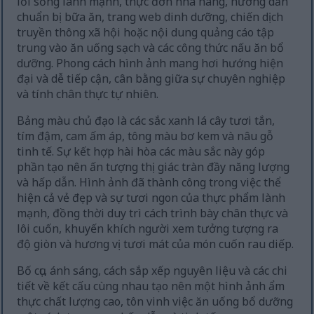
lối sống lành mạnh, thực đơn nhà hàng, hướng dẫn
chuẩn bị bữa ăn, trang web dinh dưỡng, chiến dịch
truyền thông xã hội hoặc nội dung quảng cáo tập
trung vào ăn uống sạch và các công thức nấu ăn bổ
dưỡng. Phong cách hình ảnh mang hơi hướng hiện
đại và dễ tiếp cận, cân bằng giữa sự chuyên nghiệp
và tính chân thực tự nhiên.
Bảng màu chủ đạo là các sắc xanh lá cây tươi tắn,
tím đậm, cam ấm áp, tông màu bơ kem và nâu gỗ
tinh tế. Sự kết hợp hài hòa các màu sắc này góp
phần tạo nên ấn tượng thị giác tràn đầy năng lượng
và hấp dẫn. Hình ảnh đã thành công trong việc thể
hiện cả vẻ đẹp và sự tươi ngon của thực phẩm lành
mạnh, đồng thời duy trì cách trình bày chân thực và
lôi cuốn, khuyến khích người xem tưởng tượng ra
độ giòn và hương vị tươi mát của món cuốn rau diếp.
Bố cục, ánh sáng, cách sắp xếp nguyên liệu và các chi
tiết về kết cấu cùng nhau tạo nên một hình ảnh ẩm
thực chất lượng cao, tôn vinh việc ăn uống bổ dưỡng