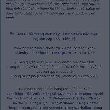
máy tính tạo ra và không nhất thiết phải là ảnh chụp thực tế.
Hình ảnh có thể chứa thông tin không chính xác và không nên
được coi là chính xác về mặt khoa học nếu chưa được xác
minh.
Ön Sayfa
-
Về trang web này
-
Chính sách bảo mật
-
Nguồn cấp RSS
-
Liên hệ
Phương tiện truyền thông xã hội (chỉ có tiếng Anh):
Bluesky
-
Facebook
-
Instagram
-
X
-
YouTube
© Bản quyền 2015-2026. Mọi quyền được bảo lưu.
Trang web này và toàn bộ nội dung của nó được bảo vệ bởi
luật bản quyền quốc tế.
Không được phép sao chép nếu không có sự cho phép.
Trang này cũng có sẵn bằng các ngôn ngữ sau:
Đánh bóng
-
Hàn Quốc
-
Mông Cổ
-
Myanmar (Miến Điện)
-
Người
Bosnia
-
Người Gruzia
-
Người Philippines
-
Phần Lan
-
Thái Lan
-
Thổ Nhĩ Kỳ
-
Tiếng Ả Rập
-
Tiếng Afrikaans
-
Tiếng Albania
-
Tiếng Anh (bản gốc)
-
Tiếng Armenia
-
Tiếng Azerbaijan
-
Tiếng