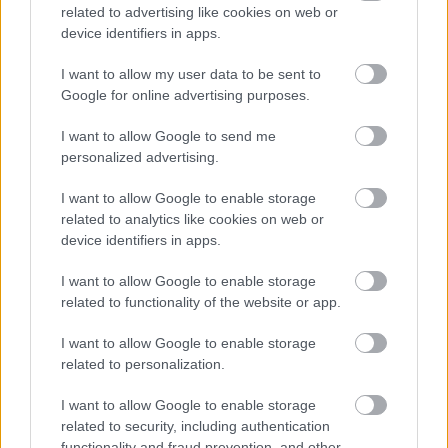
related to advertising like cookies on web or
và hạt mè rắc lên trên. Sự đa dạng về màu sắc tạo
device identifiers in apps.
nên sự tương phản nổi bật với những lá rau diếp
xanh mướt, nhấn mạnh sự tươi ngon và giá trị dinh
I want to allow my user data to be sent to
dưỡng của chúng.
Google for online advertising purposes.
Rau xà lách trông giòn và tươi mát, với kết cấu rõ rệt
I want to allow Google to send me
và những nếp gấp nhẹ nhàng ôm trọn phần nhân
personalized advertising.
một cách tự nhiên. Màu xanh tươi sáng của lá góp
phần tạo nên tổng thể hình ảnh khỏe mạnh và tươi
I want to allow Google to enable storage
mới. Phần nhân được xếp lớp khéo léo tạo chiều sâu
related to analytics like cookies on web or
và sự phong phú về mặt thị giác, khiến món cuốn
device identifiers in apps.
trông ngon miệng mà vẫn nhẹ nhàng và bổ dưỡng.
Những chi tiết nhỏ như hạt mè, rau thơm thái nhỏ
I want to allow Google to enable storage
và bề mặt rau bóng bẩy làm tăng thêm tính chân
related to functionality of the website or app.
thực và sự phong phú về mặt xúc giác cho khung
cảnh.
I want to allow Google to enable storage
related to personalization.
Ở phía sau, hơi mờ, là một bát nhỏ nước chấm sánh
mịn rắc mè đen và trắng. Nước chấm tạo thêm điểm
I want to allow Google to enable storage
nhấn màu sắc ấm áp và gợi ý hương vị bổ sung mà
related to security, including authentication
functionality and fraud prevention, and other