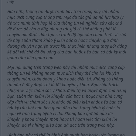
này.
Hơn nữa, thông tin được trình bày trên trang này chỉ nhằm
mục đích cung cấp thông tin. Mặc dù tác giả đã nỗ lực hợp lý
để xác minh tính hợp lệ của thông tin và nghiên cứu các chủ
đề được đề cập ở đây, nhưng tác giả có thể không phải là
chuyên gia được đào tạo có trình độ học vấn chính thức về chủ
đề này. Luôn tham khảo ý kiến bác sĩ hoặc chuyên gia dinh
dưỡng chuyên nghiệp trước khi thực hiện những thay đổi đáng
kể đối với chế độ ăn uống của bạn hoặc nếu bạn có bất kỳ mối
quan tâm liên quan nào.
Mọi nội dung trên trang web này chỉ nhằm mục đích cung cấp
thông tin và không nhằm mục đích thay thế cho lời khuyên
chuyên môn, chẩn đoán y khoa hoặc điều trị. Không có thông
tin nào ở đây được coi là lời khuyên y khoa. Bạn chịu trách
nhiệm về việc chăm sóc y khoa, điều trị và quyết định của riêng
bạn. Luôn tìm kiếm lời khuyên của bác sĩ hoặc một nhà cung
cấp dịch vụ chăm sóc sức khỏe đủ điều kiện khác nếu bạn có
bất kỳ câu hỏi nào liên quan đến tình trạng bệnh lý hoặc lo
ngại về tình trạng bệnh lý đó. Không bao giờ bỏ qua lời
khuyên y khoa chuyên môn hoặc trì hoãn việc tìm kiếm lời
khuyên đó vì những điều bạn đã đọc trên trang web này.
Hình ảnh này có thể là hình ảnh minh họa hoặc ước lượng do