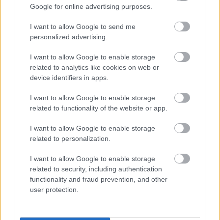
スの葉と印象的なコントラストを生み出し、新鮮さと
Google for online advertising purposes.
栄養価の高さを際立たせています。
I want to allow Google to send me
レタス自体はパリッとしていてみずみずしく、質感と
personalized advertising.
柔らかなひだが具材を自然に包み込んでいます。鮮や
I want to allow Google to enable storage
かな緑色の葉は、画像全体の健康的で爽やかな印象を
related to analytics like cookies on web or
与えています。具材は巧みに重ねられ、視覚的な奥行
device identifiers in apps.
きと豊かさを生み出し、軽やかで栄養価の高い、満足
感のあるラップに仕上がっています。ゴマ、刻んだハ
I want to allow Google to enable storage
ーブ、つややかな野菜の表面といった細部へのこだわ
related to functionality of the website or app.
りが、リアリティと豊かな質感を添えています。
I want to allow Google to enable storage
related to personalization.
背景には、ややピントがずれた状態で、黒と白のゴマ
がトッピングされたクリーミーなディップソースの小
I want to allow Google to enable storage
鉢が置かれている。このソースは、メインの食材から
related to security, including authentication
注意をそらすことなく、温かみのある色合いと風味の
functionality and fraud prevention, and other
アクセントを加えている。近くに置かれたライムのく
user protection.
し切りは、爽やかな印象を与え、健康的で生き生きと
した盛り付けを際立たせている。テーブルの上に散ら