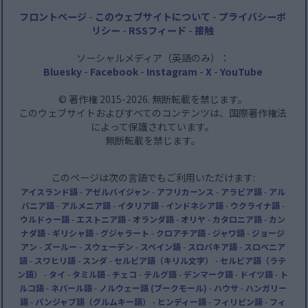
フロントページ
-
このウェブサイトについて
-
プライバシーポ
リシー
-
RSSフィード
-
接触
ソーシャルメディア（英語のみ）：
Bluesky
-
Facebook
-
Instagram
-
X
-
YouTube
© 著作権 2015-2026. 無断転載を禁じます。
このウェブサイトおよびすべてのコンテンツは、国際著作権法
によって保護されています。
無断転載を禁じます。
このページは次の言語でもご利用いただけます:
アイスランド語
-
アゼルバイジャン
-
アフリカーンス
-
アラビア語
-
アル
バニア語
-
アルメニア語
-
イタリア語
-
インドネシア語
-
ウクライナ語
-
ウルドゥー語
-
エストニア語
-
オランダ語
-
オリヤ
-
カタロニア語
-
カン
ナダ語
-
ギリシャ語
-
グジャラート
-
クロアチア語
-
ジャワ語
-
ジョージ
アン
-
ズールー
-
スウェーデン
-
スペイン語
-
スロバキア語
-
スロベニア
語
-
スワヒリ語
-
スンダ
-
セルビア語（キリル文字）
-
セルビア語（ラテ
ン語）
-
タイ
-
タミル語
-
チェコ
-
テルグ語
-
デンマーク語
-
ドイツ語
-
ト
ルコ語
-
ネパール語
-
ノルウェー語 (ブークモール)
-
ハウサ
-
ハンガリー
語
-
パンジャブ語（グルムキー語）
-
ヒンディー語
-
フィリピン語
-
フィ