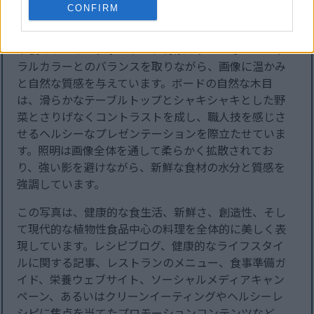
ばったネギのスライスや野菜の切れ端は、自然な雰囲
CONFIRM
気の料理写真に仕上がっている。
木製のサービングボードは、背景のクールなニュート
ラルカラーとのバランスを取りながら、画像に温かみ
と自然な質感を与えています。ボードの自然な木目
は、滑らかなテーブルトップとシャキシャキとした野
菜とさりげなくコントラストを成し、職人技を感じさ
せるヘルシーなプレゼンテーションを際立たせていま
す。照明は画像全体を通して柔らかく拡散されてお
り、強い影を避けながら、新鮮な食材の水分と質感を
強調しています。
この写真は、健康的な食生活、新鮮さ、創造性、そし
て現代的な植物性食品中心の料理を全体的に美しく表
現しています。レシピブログ、健康的なライフスタイ
ルに関する記事、レストランのメニュー、食事準備ガ
イド、栄養ウェブサイト、ソーシャルメディアキャン
ペーン、あるいはクリーンイーティングやヘルシーレ
シピに焦点を当てたプロモーションコンテンツなど、