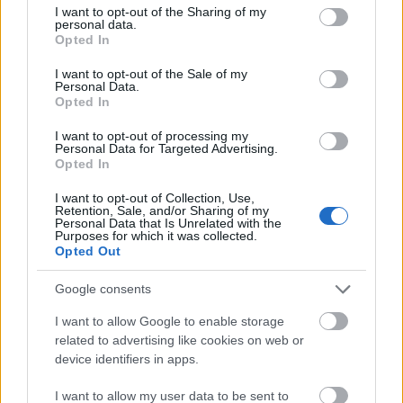
し出されています。新鮮で彩り豊かで健康的な食材
not limited to your visit or usage behaviour. You may click to
I want to opt-out of the Sharing of my
personal data.
grant or deny consent to Google and its third-party tags to
が、自然なラップの役割を果たすパリッとした緑のレ
Opted In
use your data for below specified purposes in below Google
タスの葉の中に丁寧に重ねられています。柔らかな自
consent section.
I want to opt-out of the Sale of my
然光で明るく照らされた画像は、食材の新鮮さと鮮や
Personal Data.
かな質感を際立たせながら、清潔感のあるモダンな料
Opted In
理美学を保っています。浅い被写界深度は、手前のラ
I want to opt-out of processing my
ップにシャープなピントを合わせ、背景を柔らかくぼ
Personal Data for Targeted Advertising.
かすことで、エレガントでプロフェッショナルな料理
Opted In
写真のような印象を与えます。
I want to opt-out of Collection, Use,
Retention, Sale, and/or Sharing of my
レタスラップは木製のボードに斜めに並べられ、視覚
Personal Data that Is Unrelated with the
Purposes for which it was collected.
的にダイナミックな構図を作り出し、見る人の視線を
Opted Out
自然と手前から奥へと導きます。それぞれのラップに
は、健康的で彩り豊かな食材がたっぷりと詰め込まれ
Google consents
ています。具材には、軽くカリッと焼き上げた黄金色
I want to allow Google to enable storage
の豆腐、細かく刻んだ紫キャベツ、細切りのニンジ
related to advertising like cookies on web or
ン、角切りにした赤ピーマン、クリーミーなアボカ
device identifiers in apps.
ド、スライスしたネギ、そして散らされたゴマが含ま
れています。これらの多彩な食材が鮮やかな緑のレタ
I want to allow my user data to be sent to