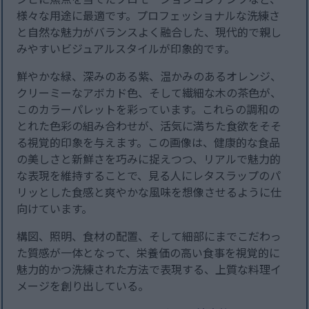
様々な用途に最適です。プロフェッショナルな洗練さ
と自然な魅力がバランスよく融合した、現代的で親し
みやすいビジュアルスタイルが印象的です。
鮮やかな緑、深みのある紫、温かみのあるオレンジ、
クリーミーなアボカド色、そして繊細な木の茶色が、
このカラーパレットを彩っています。これらの調和の
とれた色彩の組み合わせが、活気に満ちた食欲をそそ
る視覚的印象を与えます。この画像は、健康的な食品
の美しさと新鮮さを巧みに捉えつつ、リアルで魅力的
な表現を維持することで、見る人にレタスラップのパ
リッとした食感と爽やかな風味を想像させるように仕
向けています。
構図、照明、食材の配置、そして細部にまでこだわっ
た質感が一体となって、栄養価の高い食事を視覚的に
魅力的かつ洗練された方法で表現する、上質な料理イ
メージを創り出している。