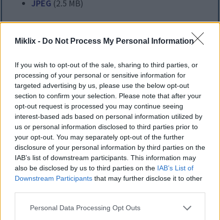
JPEG
(2.5 MB)
特大サイズ
(6,144 x 4,096)
Miklix -
Do Not Process My Personal Information
AVIF
(426 KB)
WebP
(1.4 MB)
If you wish to opt-out of the sale, sharing to third parties, or
processing of your personal or sensitive information for
JPEG
(4.1 MB)
targeted advertising by us, please use the below opt-out
section to confirm your selection. Please note that after your
非常に大きなサイズ
(1,048,576 x 699,051)
opt-out request is processed you may continue seeing
interest-based ads based on personal information utilized by
まだアップロード中だ。）
us or personal information disclosed to third parties prior to
your opt-out. You may separately opt-out of the further
disclosure of your personal information by third parties on the
IAB’s list of downstream participants. This information may
画像説明
also be disclosed by us to third parties on the
IAB’s List of
Downstream Participants
that may further disclose it to other
third parties.
この高解像度の風景写真では、滑らかなクールトーン
のテーブルトップに置かれた素朴な木製のサービング
Please note that this website/app uses one or more Google
Personal Data Processing Opt Outs
ボードに盛り付けられた、魅力的なレタスラップが写
services and may gather and store information including but