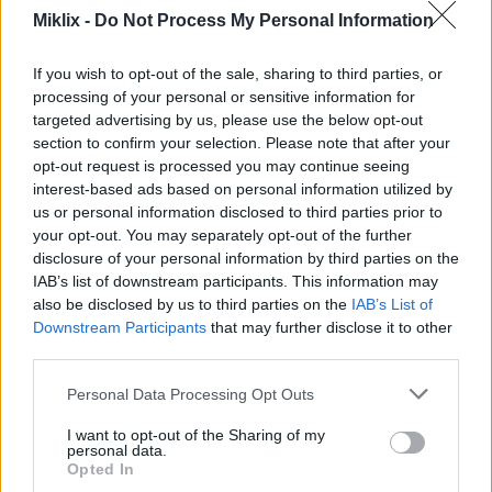
AVIF
(198 KB)
Miklix -
Do Not Process My Personal Information
WebP
(565 KB)
JPEG
(1.4 MB)
If you wish to opt-out of the sale, sharing to third parties, or
processing of your personal or sensitive information for
targeted advertising by us, please use the below opt-out
גודל גדול מאוד
(4,608 x 3,072)
section to confirm your selection. Please note that after your
opt-out request is processed you may continue seeing
AVIF
(303 KB)
interest-based ads based on personal information utilized by
WebP
(943 KB)
us or personal information disclosed to third parties prior to
JPEG
(2.5 MB)
your opt-out. You may separately opt-out of the further
disclosure of your personal information by third parties on the
IAB’s list of downstream participants. This information may
גודל גדול במיוחד
(6,144 x 4,096)
also be disclosed by us to third parties on the
IAB’s List of
Downstream Participants
that may further disclose it to other
AVIF
(426 KB)
third parties.
WebP
(1.4 MB)
JPEG
(4.1 MB)
Please note that this website/app uses one or more Google
Personal Data Processing Opt Outs
services and may gather and store information including but
not limited to your visit or usage behaviour. You may click to
I want to opt-out of the Sharing of my
גודל גדול באופן קומי
(1,048,576 x 699,051)
personal data.
grant or deny consent to Google and its third-party tags to
Opted In
use your data for below specified purposes in below Google
עדיין מעלה... ;-)