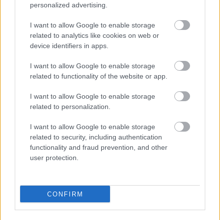
חום-זהוב עם ציפוי חיצוני פריך קלות, כרוב סגול מגורר דק,
personalized advertising.
רצועות גזר דקות, פלפלים אדומים חתוכים לקוביות, נתחי
אבוקדו שמנתיים, בצל ירוק פרוס ושומשום מפוזרים. מגוון
I want to allow Google to enable storage
הצבעים יוצר ניגוד בולט לעלי החסה הירוקים העזים, ומדגיש את
related to analytics like cookies on web or
הטריות והערך התזונתי.
device identifiers in apps.
החסה עצמה נראית פריכה ולחה, עם מרקם גלוי וקיפולים
I want to allow Google to enable storage
עדינים שעוטפים את המילוי באופן טבעי. הצבע הירוק הבהיר
related to functionality of the website or app.
של העלים תורם לגוון הוויזואלי הבריא והמרענן הכללי של
התמונה. המילויים מרוכזים בשכבות אמנותיות כדי לספק עומק
I want to allow Google to enable storage
ויזואלי ושפע, מה שגורם לעטיפת החסה להיראות משביעה
related to personalization.
ועדיין קלה ומזינה. פרטים זעירים כמו שומשום, עשבי תיבול
קצוצים ומשטחי ירקות מבריקים מוסיפים ריאליזם ועושר
I want to allow Google to enable storage
related to security, including authentication
מישושי לסצנה.
functionality and fraud prevention, and other
ברקע, מעט לא בפוקוס, ניצבת קערה קטנה של רוטב טבילה
user protection.
קרמי ועליו שומשום שחור ולבן. הרוטב מוסיף אלמנט צבע חם
נוסף ומרמז על טעמים משלימים מבלי להסיח את הדעת
מהנושא העיקרי. פלחי ליים סמוכים מוסיפים נגיעה רעננה
CONFIRM
נוספת לסצנה, ומחזקים את המצגת הבריאה והתוססת. כמה
פרוסות בצל ירוק פזורות ושברי ירק על השולחן תורמים