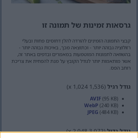
גרסאות זמינות של תמונה זו
קבצי התמונה הזמינים להורדה להלן דחוסים פחות ובעלי
רזולוציה גבוהה יותר - וכתוצאה מכך, באיכות גבוהה יותר -
בהשוואה לתמונות המוטמעות במאמרים ובדפים באתר זה,
אשר מותאמות יותר לגודל הקובץ על מנת להפחית את צריכת
רוחב הפס.
גודל רגיל
(1,536 x 1,024)
AVIF
(95 KB)
WebP
(240 KB)
JPEG
(484 KB)
גודל גדול
(3,072 x 2,048)