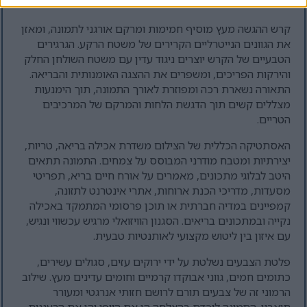
לאווירה טבעית של צילום אוכל.
קרש ההגשה מעץ מוסיף חמימות ומרקם אורגני לתמונה, ומאזן
את הגוונים הנייטרליים הקרירים של משטח הרקע. הגרגירים
הטבעיים של הקרש יוצרים ניגוד עדין עם משטח השולחן החלק
והירקות הפריכים, ומשפרים את ההצגה האומנותית והבריאה.
התאורה נשארת רכה ומפוזרת לאורך התמונה, תוך הימנעות
מצללים קשים תוך הדגשת הלחות והמרקם של המרכיבים
הטריים.
האסתטיקה הכללית של הצילום משדרת אכילה בריאה, טריות,
יצירתיות ומטבח מודרני המבוסס על צמחים. התמונה תתאים
היטב לבלוגי מתכונים, מאמרים על אורח חיים בריא, תפריטי
מסעדות, מדריכי הכנת ארוחות, אתרי אינטרנט לתזונה,
קמפיינים במדיה חברתית או תוכן פרסומי המתמקד באכילה
נקייה ובמתכונים בריאים. הסגנון הוויזואלי מרגיש עכשווי ונגיש,
עם איזון בין ליטוש מקצועי לאותנטיות טבעית.
פלטת הצבעים נשלטת על ידי ירוקים עזים, סגולים עשירים,
כתומים חמים, גווני אבוקדו קרמיים וחומים עדינים מעץ. שילוב
הרמוני זה של צבעים תורם לרושם חזותי אנרגטי ומעורר