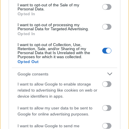
consent section.
I want to opt-out of the Sale of my
Personal Data.
Opted In
תיאור התמונה
I want to opt-out of processing my
Personal Data for Targeted Advertising.
Opted In
תצלום אוכל נוף ברזולוציה גבוהה זה מציג סידור מזמין של עלי
חסה יצירתיים המוצגים על קרש הגשה מעץ כפרי המונח על
I want to opt-out of Collection, Use,
משטח שולחן חלק בגוונים קרים. הקומפוזיציה מדגישה
Retention, Sale, and/or Sharing of my
Personal Data that Is Unrelated with the
מרכיבים טריים, צבעוניים ובריאים המונחים בקפידה בתוך עלי
Purposes for which it was collected.
חסה ירוקים פריכים המשמשים כעלים טבעיים. התמונה
Opted Out
מוארת באור טבעי רך המשפר את הטריות והמרקמים
התוססים של כל מרכיב תוך שמירה על אסתטיקה קולינרית
Google consents
נקייה ומודרנית. עומק השדה הרדוד יוצר מראה צילום אוכל
I want to allow Google to enable storage
מקצועי ואלגנטי, תוך שמירה על המיקוד החד של העלים
related to advertising like cookies on web or
הקדמיים תוך טשטוש עדין של אלמנטים ברקע.
device identifiers in apps.
חסה מרובעת מסודרת באלכסון על פני קרש עץ, ויוצרת
I want to allow my user data to be sent to
קומפוזיציה דינמית ויזואלית המושכת את עינו של הצופה באופן
Google for online advertising purposes.
טבעי מהחזית לרקע. כל רול ממולא בנדיבות בשילוב תוסס של
מרכיבים בריאים. המליות כוללות פירורי טופו מתובלים בצבע
I want to allow Google to send me