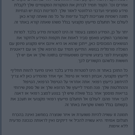
אחרים וכו'. הקפד תמיד לבדוק את המקורות המקומיים שלך לקבלת
מידע ספציפי ועדכני הרלוונטי לאזור שלך. למדינות רבות יש הנחיות
תזונה רשמיות שצריכות לקבל עדיפות על כל מה שאתה קורא כאן.
לעולם אל תתעלם מייעוץ מקצועי בגלל משהו שאתה קורא באתר זה.
יתר על כן, המידע המוצג בעמוד זה הינו למטרות מידע בלבד. למרות
שהמחבר השקיע מאמץ סביר לאמת את תקפות המידע ולחקור את
הנושאים המכוסים כאן, ייתכן שהוא או היא אינם איש מקצוע מיומן עם
השכלה פורמלית בנושא. התייעץ תמיד עם הרופא שלך או עם דיאטנית
מקצועית לפני ביצוע שינויים משמעותיים בתזונה שלך או אם יש לך
חששות כלשהם הקשורים לכך.
כל התוכן באתר זה הינו למטרות מידע בלבד ואינו מיועד להוות תחליף
לייעוץ מקצועי, אבחון רפואי או טיפול. אף אחד מהמידע כאן לא צריך
להיחשב כייעוץ רפואי. אתה אחראי על הטיפול הרפואי, הטיפול
וההחלטות שלך. פנה תמיד לייעוץ של הרופא שלך או של ספק שירותי
בריאות מוסמך אחר בכל שאלה שיש לך בנוגע למצב רפואי או דאגה
לגבי אחד מהם. לעולם אל תתעלם מייעוץ רפואי מקצועי או תעכב את
בקשתם בגלל משהו שקראת באתר זה.
תמונה זו עשויה להיות משוערת או איור שנוצרה במחשב ואינה בהכרח
תצלום אמיתי. היא עשויה להכיל אי דיוקים ואין לראותה כנכונה מדעית
ללא אימות.