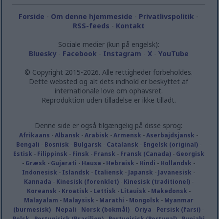
Forside
-
Om denne hjemmeside
-
Privatlivspolitik
-
RSS-feeds
-
Kontakt
Sociale medier (kun på engelsk):
Bluesky
-
Facebook
-
Instagram
-
X
-
YouTube
© Copyright 2015-2026. Alle rettigheder forbeholdes.
Dette websted og alt dets indhold er beskyttet af
internationale love om ophavsret.
Reproduktion uden tilladelse er ikke tilladt.
Denne side er også tilgængelig på disse sprog:
Afrikaans
-
Albansk
-
Arabisk
-
Armensk
-
Aserbajdsjansk
-
Bengali
-
Bosnisk
-
Bulgarsk
-
Catalansk
-
Engelsk (original)
-
Estisk
-
Filippinsk
-
Finsk
-
Fransk
-
Fransk (Canada)
-
Georgisk
-
Græsk
-
Gujarati
-
Hausa
-
Hebraisk
-
Hindi
-
Hollandsk
-
Indonesisk
-
Islandsk
-
Italiensk
-
Japansk
-
Javanesisk
-
Kannada
-
Kinesisk (forenklet)
-
Kinesisk (traditionel)
-
Koreansk
-
Kroatisk
-
Lettisk
-
Litauisk
-
Makedonsk
-
Malayalam
-
Malaysisk
-
Marathi
-
Mongolsk
-
Myanmar
(burmesisk)
-
Nepali
-
Norsk (bokmål)
-
Oriya
-
Persisk (farsi)
-
Polsk
-
Portugisisk (Brasilien)
-
Portugisisk (Portugal)
-
Punjabi