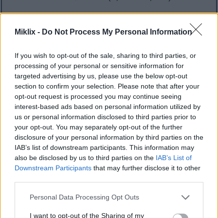
AVIF
(426 KB)
WebP
(1.4 MB)
Miklix -
Do Not Process My Personal Information
JPEG
(4.1 MB)
If you wish to opt-out of the sale, sharing to third parties, or
Komisk stor størrelse
(1,048,576 x 699,051)
processing of your personal or sensitive information for
targeted advertising by us, please use the below opt-out
Uploader stadig... ;-)
section to confirm your selection. Please note that after your
opt-out request is processed you may continue seeing
interest-based ads based on personal information utilized by
us or personal information disclosed to third parties prior to
Billedbeskrivelse
your opt-out. You may separately opt-out of the further
disclosure of your personal information by third parties on the
Dette landskabsmadfotografi i høj opløsning viser
IAB’s list of downstream participants. This information may
et indbydende arrangement af kreative salatblade
also be disclosed by us to third parties on the
IAB’s List of
på et rustikt træbræt placeret på en glat bordplade i
Downstream Participants
that may further disclose it to other
kølige farver. Kompositionen fremhæver friske,
third parties.
farverige og sunde ingredienser, der omhyggeligt er
Please note that this website/app uses one or more Google
Personal Data Processing Opt Outs
lagt lagvis i sprøde grønne salatblade, der fungerer
services and may gather and store information including but
som naturlige blade. Billedet er klart oplyst med
not limited to your visit or usage behaviour. You may click to
I want to opt-out of the Sharing of my