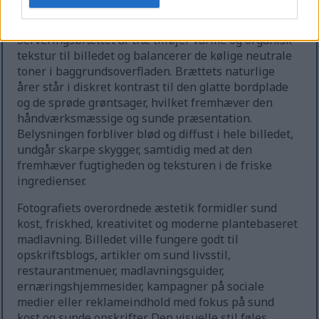
bidrager til en naturlig madfotograferet atmosfære.
Serveringsbrættet af træ tilføjer varme og organisk
tekstur til billedet og balancerer de kølige neutrale
toner i baggrundsoverfladen. Brættets naturlige
årer står i diskret kontrast til den glatte bordplade
og de sprøde grøntsager, hvilket fremhæver den
håndværksmæssige og sunde præsentation.
Belysningen forbliver blød og diffust i hele billedet,
undgår skarpe skygger, samtidig med at den
fremhæver fugtigheden og teksturen i de friske
ingredienser.
Fotografiets overordnede æstetik formidler sund
kost, friskhed, kreativitet og moderne plantebaseret
madlavning. Billedet ville fungere godt til
opskriftsblogs, artikler om sund livsstil,
restaurantmenuer, madlavningsguider,
ernæringshjemmesider, kampagner på sociale
medier eller reklameindhold med fokus på sund
kost og sunde opskrifter. Den visuelle stil føles