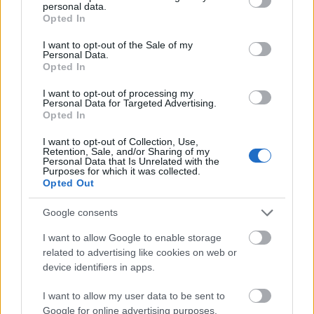
blødt naturligt lys, der fremhæver friskheden og de
personal data.
grant or deny consent to Google and its third-party tags to
Opted In
levende teksturer af hver ingrediens, samtidig med
use your data for below specified purposes in below Google
at det opretholder en ren og moderne kulinarisk
consent section.
I want to opt-out of the Sale of my
æstetik. Den lave dybdeskarphed skaber et elegant
Personal Data.
professionelt madfotograferingsudseende, der
Opted In
holder de forreste blade i skarpt fokus, mens
I want to opt-out of processing my
baggrundselementerne slører blidt.
Personal Data for Targeted Advertising.
Opted In
Salatwrapsene er arrangeret diagonalt på tværs af
træbrættet, hvilket skaber en visuelt dynamisk
I want to opt-out of Collection, Use,
Retention, Sale, and/or Sharing of my
komposition, der naturligt trækker beskuerens øje
Personal Data that Is Unrelated with the
fra forgrunden til baggrunden. Hver wrap er
Purposes for which it was collected.
Opted Out
generøst fyldt med en levende kombination af
sunde ingredienser. Fyldet inkluderer gyldenbrune,
Google consents
krydrede tofu-krummer med en let sprød overflade,
fintrevet lilla kål, tynde gulerodsstrimler, hakkede
I want to allow Google to enable storage
røde peberfrugter, stykker af cremet avocado,
related to advertising like cookies on web or
skivede forårsløg og spredte sesamfrø. Farvernes
device identifiers in apps.
variation skaber en slående kontrast mod de livlige
grønne salatblade og understreger friskhed og
I want to allow my user data to be sent to
næringsrig appel.
Google for online advertising purposes.