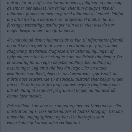
indsats for at verificere informationens gyldighed og undersøge
de emner, der dækkes her, er han eller hun muligvis ikke en
uddannet fagperson med en formel uddannelse i emnet. Rådfør
dig altid med din læge eller en professionel diætist, før du
foretager væsentlige ændringer i din kost, eller hvis du har
nogen bekymringer i den forbindelse.
Alt indhold på denne hjemmeside er kun til informationsformål
og er ikke beregnet til at være en erstatning for professionel
rådgivning, medicinsk diagnose eller behandling. Ingen af ​​
oplysningerne her bør betragtes som medicinsk rådgivning. Du
er ansvarlig for din egen lægebehandling, behandling og
beslutninger. Søg altid råd hos din læge eller en anden
kvalificeret sundhedsplejerske med eventuelle spørgsmål, du
måtte have vedrørende en medicinsk tilstand eller bekymringer
om en. Se aldrig bort fra professionel lægelig rådgivning eller
udsæt aldrig at søge det på grund af noget, du har læst på
denne hjemmeside.
Dette billede kan være en computergenereret tilnærmelse eller
illustration og er ikke nødvendigvis et faktisk fotografi. Det kan
indeholde unøjagtigheder og bør ikke betragtes som
videnskabeligt korrekt uden verifikation.