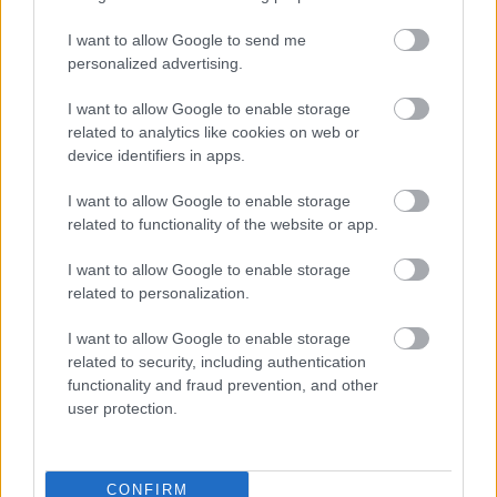
Selve salaten fremstår sprød og hydreret med synlig
I want to allow Google to send me
tekstur og blide folder, der omfavner fyldet naturligt.
personalized advertising.
Bladenes klare grønne farve bidrager til billedets
overordnede sunde og forfriskende visuelle tone.
I want to allow Google to enable storage
Fyldet er kunstfærdigt lagdelt for at give visuel
related to analytics like cookies on web or
dybde og overflod, hvilket får wrapsene til at virke
device identifiers in apps.
tilfredsstillende, samtidig med at de er lette og
I want to allow Google to enable storage
nærende. Små detaljer som sesamfrø, hakkede
related to functionality of the website or app.
krydderurter og blanke grøntsagsoverflader tilføjer
realisme og taktil rigdom til scenen.
I want to allow Google to enable storage
related to personalization.
I baggrunden, lidt ude af fokus, står en lille skål
med cremet dipsauce toppet med sorte og hvide
I want to allow Google to enable storage
sesamfrø. Saucen introducerer et ekstra varmt
related to security, including authentication
farveelement og antyder komplementære
functionality and fraud prevention, and other
smagsoplevelser uden at distrahere fra
user protection.
hovedmotivet. Limebåde i nærheden tilføjer endnu
en frisk accent til motivet og forstærker den sunde
og livlige præsentation. Et par spredte skiver af
forårsløg og grøntsagsstykker på bordpladen
CONFIRM