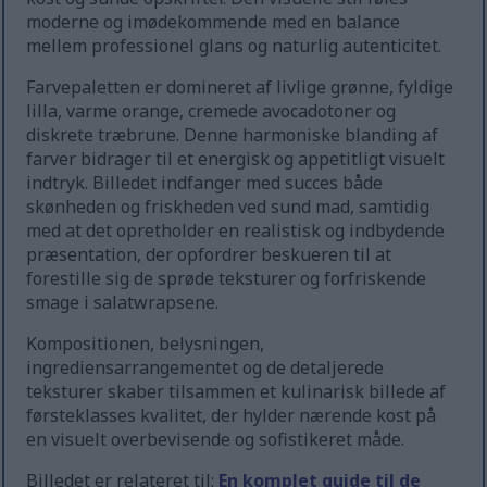
moderne og imødekommende med en balance
mellem professionel glans og naturlig autenticitet.
Farvepaletten er domineret af livlige grønne, fyldige
lilla, varme orange, cremede avocadotoner og
diskrete træbrune. Denne harmoniske blanding af
farver bidrager til et energisk og appetitligt visuelt
indtryk. Billedet indfanger med succes både
skønheden og friskheden ved sund mad, samtidig
med at det opretholder en realistisk og indbydende
præsentation, der opfordrer beskueren til at
forestille sig de sprøde teksturer og forfriskende
smage i salatwrapsene.
Kompositionen, belysningen,
ingrediensarrangementet og de detaljerede
teksturer skaber tilsammen et kulinarisk billede af
førsteklasses kvalitet, der hylder nærende kost på
en visuelt overbevisende og sofistikeret måde.
Billedet er relateret til:
En komplet guide til de